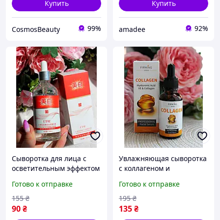
Купить
Купить
99%
92%
CosmosBeauty
amadee
Сыворотка для лица с
Увлажняющая сыворотка
осветительным эффектом
с коллагеном и
и с никотинамидом Etae
гиалуроновой кислотой
Готово к отправке
Готово к отправке
Whitening Essence
Facial Serum Hyaluronic
Acid and Collagen
155
₴
195
₴
90
₴
135
₴