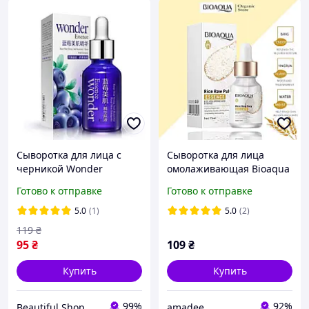
Сыворотка для лица с
Сыворотка для лица
черникой Wonder
омолаживающая Bioaqua
Essence от BioAqua
Rice Raw Pulp Essence с
Готово к отправке
Готово к отправке
экстрактом риса
5.0
(1)
5.0
(2)
119
₴
95
₴
109
₴
Купить
Купить
99%
92%
Beautiful Shop
amadee