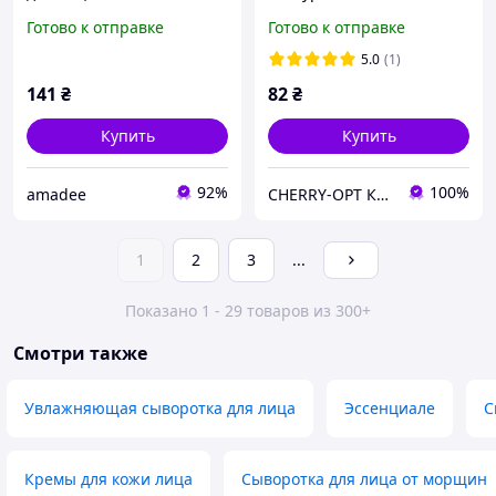
Bioaqua Vitamin E+B5
экстрактом морского
Готово к отправке
Готово к отправке
Moisturizing Serum, 40 мл
фенхеля Bioaqua, 60 г
5.0
(1)
141
₴
82
₴
Купить
Купить
92%
100%
amadee
CHERRY-OPT Косметика оптом
1
2
3
...
Показано 1 - 29 товаров из 300+
Смотри также
Увлажняющая сыворотка для лица
Эссенциале
С
Кремы для кожи лица
Сыворотка для лица от морщин