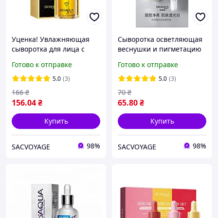
Уценка! Увлажняющая
Сыворотка осветляющая
сыворотка для лица с
веснушки и пигметацию
гиалуроновой кислотой и
Bioaqua Anti-Freckle
Готово к отправке
Готово к отправке
золотом Pure Gold
Whitening Essence 15мл
Bioaqua, 100мл
5.0
(3)
5.0
(3)
166
₴
70
₴
156
.04
₴
65
.80
₴
Купить
Купить
98%
98%
SACVOYAGE
SACVOYAGE