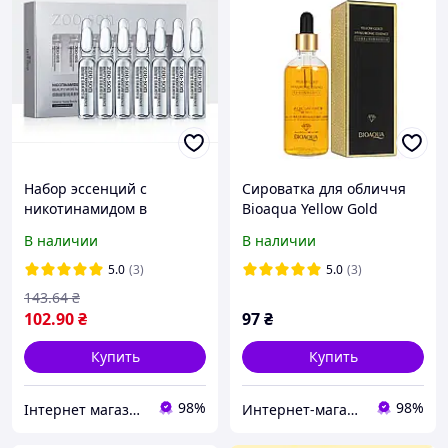
Набор эссенций с
Сироватка для обличчя
никотинамидом в
Bioaqua Yellow Gold
ампулах ZOOSON
Hyaluronic Acid 100 мл
В наличии
В наличии
Nicotinamide(2мл*7шт)
5.0
(3)
5.0
(3)
143
.64
₴
102
.90
₴
97
₴
Купить
Купить
98%
98%
Інтернет магазин Подешевше
Интернет-магазин "Valentinka-Shop"