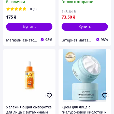
В наличии
Готово к отправке
Hyaluronic Acid(2мл*7шт)
5.0
(1)
143
.64
₴
175
₴
73
.50
₴
Купить
Купить
98%
98%
Магазин азиатской косметики
Інтернет магазин Подешевше
Увлажняющая сыворотка
Крем для лица с
для лица с витаминами
гиалуроновой кислотой и