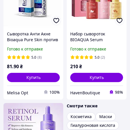
Сыворотка Анти Акне
Набор сывороток
Bioaqua Pure Skin против
BIOAQUA Serum
прыщей и воспалений,
Combination Set 3*30мл
Готово к отправке
Готово к отправке
антибактериального
воздействия, 30ml
5.0
(8)
5.0
(2)
81
.90
₴
210
₴
Купить
Купить
100%
98%
Melisa Opt
HavenBoutique
Смотри также
Косметика
Маски
Гиалуроновая кислота