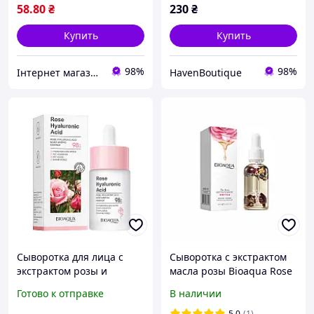
58
.80
₴
230
₴
Купить
Купить
98%
98%
Інтернет магазин Подешевше
HavenBoutique
Сыворотка для лица с
Сыворотка с экстрактом
экстрактом розы и
масла розы Bioaqua Rose
гиалуроновой кислотой
Stem Flower Oil Essence
Готово к отправке
В наличии
bioaqua rose hyaluronic
acid
5.0
(1)