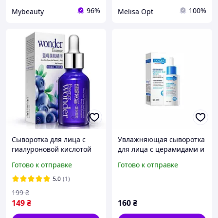
96%
100%
Mybeauty
Melisa Opt
Сыворотка для лица с
Увлажняющая сыворотка
гиалуроновой кислотой
для лица с церамидами и
BIOAQUA Blueberry
гиалуроновой кислотой
Готово к отправке
Готово к отправке
Essence Wonder 15мл
Bioaqua Ceramide
Hyaluronic Acid Serum, 40
5.0
(1)
мл
199
₴
149
₴
160
₴