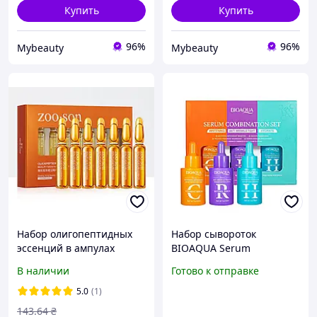
Купить
Купить
96%
96%
Mybeauty
Mybeauty
Набор олигопептидных
Набор сывороток
эссенций в ампулах
BIOAQUA Serum
ZOOSON
Combination Set 3*30мл
В наличии
Готово к отправке
Oligopeptide(2мл*7шт)
5.0
(1)
143
.64
₴