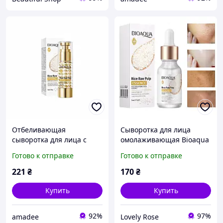
Отбеливающая
Сыворотка для лица
сыворотка для лица с
омолаживающая Bioaqua
экстрактом риса Bioaqua
Rice Raw Pulp Essence с
Готово к отправке
Готово к отправке
Rice Raw Pulp Whitening
экстрактом риса
Serum, 35 мл
221
₴
170
₴
Купить
Купить
92%
97%
amadee
Lovely Rose