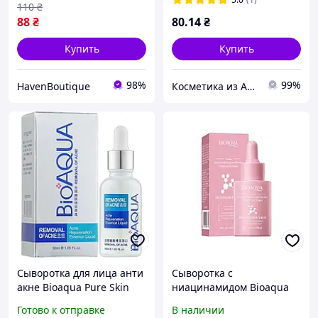
110
₴
88
₴
80
.14
₴
Купить
Купить
98%
99%
HavenBoutique
Косметика из Азии, в розницу по оптовым ценам!
Сыворотка для лица анти
Сыворотка с
акне Bioaqua Pure Skin
ниацинамидом Bioaqua
Acne Brightening & Best
Nicotinamide Serum
Готово к отправке
В наличии
Solution 30 ml