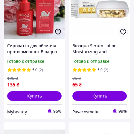
Сироватка для обличчя
Bioaqua Serum Lotion
проти зморшок Bioaqua
Moisturizing and
Tighten Anti-Wrinkle Wake
Rejuvenating
Готово к отправке
Готово к отправке
Up Skin Energy Snail
Увлажняющая и
Serum 30 мл
омолаживающая
5.0
(2)
5.0
(2)
сыворотка в капсулах (30
195
₴
75
₴
капсул/1г)
135
₴
65
₴
Купить
Купить
96%
99%
Mybeauty
Pavacosmetic