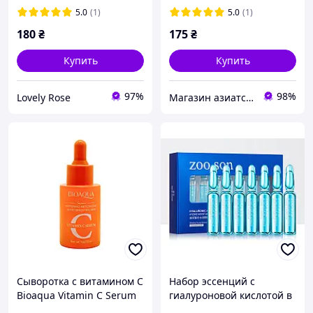
5.0
(1)
5.0
(1)
180
₴
175
₴
Купить
Купить
97%
98%
Lovely Rose
Магазин азиатской косметики
Сыворотка с витамином C
Набор эссенций с
Bioaqua Vitamin C Serum
гиалуроновой кислотой в
ампулах ZOOSON