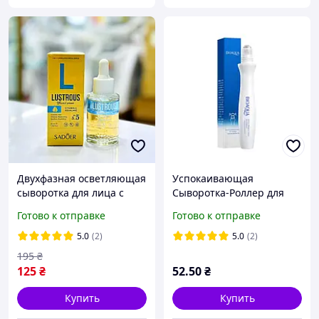
Двухфазная осветляющая
Успокаивающая
сыворотка для лица с
Сыворотка-Роллер для
витамином С и скваланом
век с Бифидобактериями
Готово к отправке
Готово к отправке
Sadoer Lustrous Facial
Bioaqua темных кругов и
Serum, 30 мл
мешков под глазами,
5.0
(2)
5.0
(2)
15ml
195
₴
125
₴
52
.50
₴
Купить
Купить