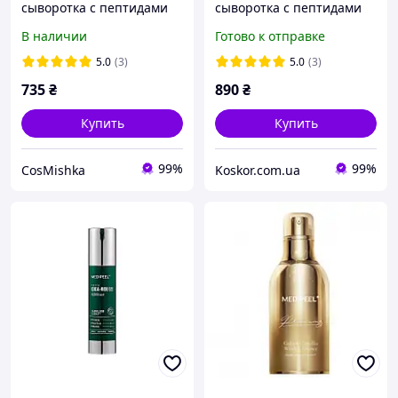
сыворотка с пептидами
сыворотка с пептидами
Medi-Peel Peptide 9
Medi-Peel Peptide 9
В наличии
Готово к отправке
Volume Bio Tox Ampoule
Volume Bio Tox Ampoule
100 ml
100 мл
5.0
(3)
5.0
(3)
735
₴
890
₴
Купить
Купить
99%
99%
CosMishka
Koskor.com.ua