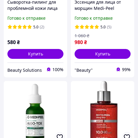
Сыворотка-пилинг для
Эссенция для лица от
проблемной кожи лица
морщин Medi-Peel
Medi-Peel Phyto Cica-Nol
Premium Golden Camellia
Готово к отправке
Готово к отправке
B5 6000 Shot Serum,50 г
Wrinkle Essence, 50ml
5.0
(2)
5.0
(5)
1 060
₴
580
₴
980
₴
Купить
Купить
100%
99%
Beauty Solutions
"Beauty"