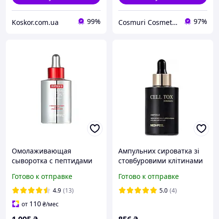
99%
97%
Koskor.com.ua
Cosmuri Cosmetics
Омолаживающая
Ампульних сироватка зі
сыворотка с пептидами
стовбуровими клітинами
Medi-Peel Peptide 9
Medi Peel Cell Tox
Готово к отправке
Готово к отправке
Volume Bio Tox Pro
Dermajou Ampoule, 100
Ampoule, 100 мл
мл (345901)
4.9
(13)
5.0
(4)
110
от
₴
/мес