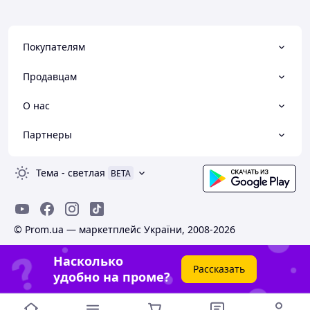
Покупателям
Продавцам
О нас
Партнеры
Тема
-
светлая
BETA
© Prom.ua — маркетплейс України, 2008-2026
Насколько
Рассказать
удобно на проме?