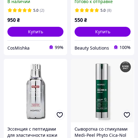
В наличии
Готово к отправке
Cica Essence 100 мл
Medi-Peel Phyto Cica-Nol
B5 3000 Shot Serum, 50 г
5.0
(2)
5.0
(8)
950
₴
550
₴
Купить
Купить
99%
100%
CosMishka
Beauty Solutions
Эссенция с пептидами
Сыворотка со спикулами
для эластичности кожи
Medi-Peel Phyto Cica-Nol