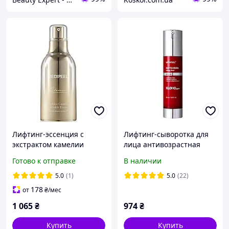
Лифтинг-эссенция с
Лифтинг-сыворотка для
экстрактом камелии
лица антивозрастная
Medi-Peel Premium
MEDI-PEEL Phyto Exosome
Готово к отправке
В наличии
Golden Camellia Wrinkle
PDRN Lifting Shot Serum,
Essence 50 ml
50ml
5.0
(1)
5.0
(22)
178
от
₴
/мес
1 065
₴
974
₴
Купить
Купить