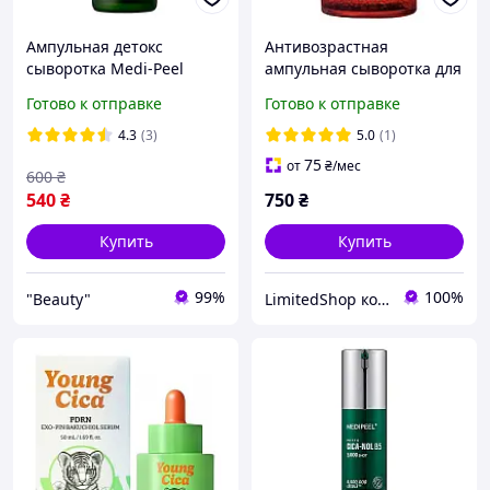
Ампульная детокс
Антивозрастная
сыворотка Medi-Peel
ампульная сыворотка для
Algo-Tox Calming Intensive
лица с PDRN и
Готово к отправке
Готово к отправке
Ampoule 30 мл
экзосомами Medi-Peel
Phyto Exosome PDRN
4.3
(3)
5.0
(1)
Lifting Shot Ampoule 100
75
от
₴
/мес
600
₴
мл
540
₴
750
₴
Купить
Купить
99%
100%
"Beauty"
LimitedShop косметика,аксессуари, одежда и обувь