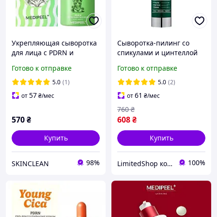
Укрепляющая сыворотка
Сыворотка-пилинг со
для лица с PDRN и
спикулами и цинтеллой
бакучиолом Medi-Peel
Medi - peel Phyto Cica Nol
Готово к отправке
Готово к отправке
Young Cica Pdrn Exo-pin
B5 3000 Shot, 50мл
Bakuchiol Serum 50ml
5.0
(1)
5.0
(2)
57
61
от
₴
/мес
от
₴
/мес
760
₴
570
₴
608
₴
Купить
Купить
98%
100%
SKINCLEAN
LimitedShop косметика,аксессуари, одежда и обувь