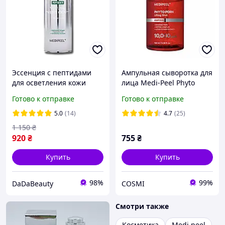
Эссенция с пептидами
Ампульная сыворотка для
для осветления кожи
лица Medi-Peel Phyto
Medipeel Peptide 9
Exosome PDRN Lifting Shot
Готово к отправке
Готово к отправке
Volume White Cica
Ampoule 100 мл
Essence Pro 100 ml
5.0
(14)
4.7
(25)
1 150
₴
920
₴
755
₴
Купить
Купить
98%
99%
DaDaBeauty
COSMI
Смотри также
Косметика
Medi peel