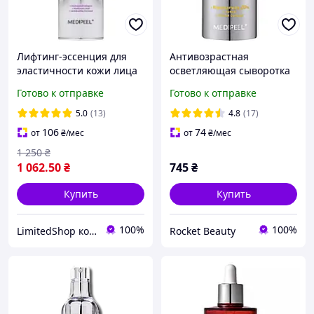
Лифтинг-эссенция для
Антивозрастная
эластичности кожи лица
осветляющая сыворотка
Medi Peel Peptide 9
для лица Medi-Peel
Готово к отправке
Готово к отправке
Volume All In One Essence
Peptide 9 Vitanol Ampoule
Pro, 100ml
Pro 30 ml
5.0
(13)
4.8
(17)
106
74
от
₴
/мес
от
₴
/мес
1 250
₴
1 062
.50
₴
745
₴
Купить
Купить
100%
100%
LimitedShop косметика,аксессуари, одежда и обувь
Rocket Beauty