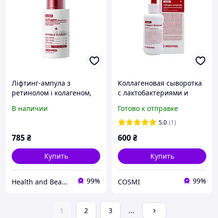
Ліфтинг-ампула з
Коллагеновая сыворотка
ретинолом і колагеном,
с лактобактериями и
50мл Medi-Peel Retinol
аминокислотами Medi-
В наличии
Готово к отправке
Collagen Lifting Ampoule
Peel Red Lacto Collagen
Ampoule
5.0
(1)
785
₴
600
₴
Купить
Купить
99%
99%
Health and Beauty
COSMI
1
2
3
...