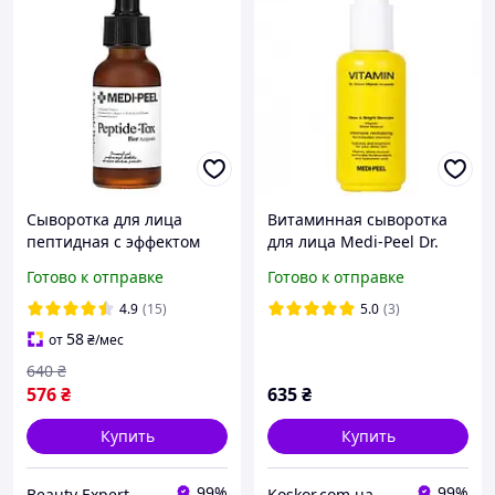
Сыворотка для лица
Витаминная сыворотка
пептидная с эффектом
для лица Medi-Peel Dr.
ботокса Medi-Peel
Green Vitamin Ampoule 70
Готово к отправке
Готово к отправке
Peptide-Tox Bor Ampoule,
ml
30 мл
4.9
(15)
5.0
(3)
58
от
₴
/мес
640
₴
576
₴
635
₴
Купить
Купить
99%
99%
Beauty Expert - лучшие цены, быстрая отправка
Koskor.com.ua