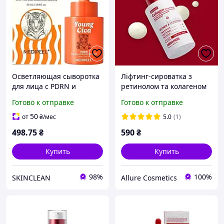
Осветляющая сыворотка
Ліфтинг-сироватка з
для лица с PDRN и
ретинолом та колагеном
глутатионом Medi-Peel
Medi-peel Retinol Collagen
Готово к отправке
Готово к отправке
Young Cica PDRN Exo-pin
Lifting Ampoule 50мл
Glutathione Serum 50 мл
50
от
₴
/мес
5.0
(1)
498
.75
₴
590
₴
Купить
Купить
98%
100%
SKINCLEAN
Allure Cosmetics