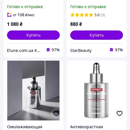
Medi Peel Peptide 9
B5 6,000 Shot Serum 50ml
Готово к отправке
Готово к отправке
Volume All In One Essence
Pro, 100 мл
108
от
₴
/мес
5.0
(3)
1 080
₴
880
₴
Купить
Купить
97%
97%
Elune.com.ua Косметика и Духи
StarBeauty
Омолаживающая
Антивозрастная