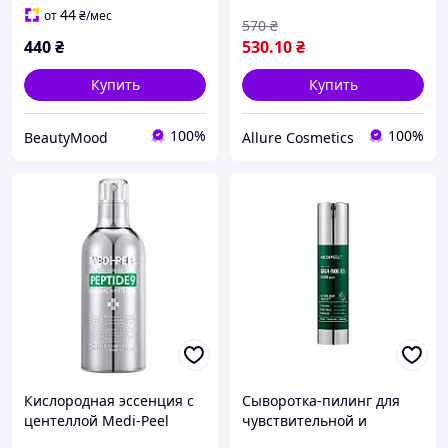
44
от
₴
/мес
570
₴
440
₴
530
.10
₴
Купить
Купить
100%
100%
BeautyMood
Allure Cosmetics
Кислородная эссенция с
Сыворотка-пилинг для
центеллой Medi-Peel
чувствительной и
Peptide 9 Volume White
проблемной кожи лица