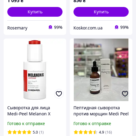
1 095
₴
856
₴
Купить
Купить
99%
99%
Rosemary
Koskor.com.ua
Сыворотка для лица
Пептидная сыворотка
Medi-Peel Melanon X
против морщин Medi Peel
Ampoule, 50 мл
Bor-Tox Peptide Ampoule
Готово к отправке
Готово к отправке
30мл
5.0
(1)
4.9
(16)