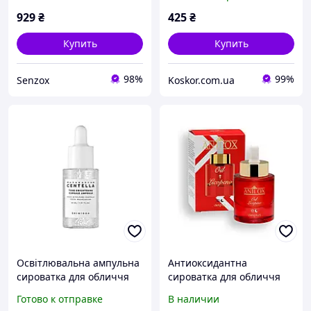
30 мл
Boosting Shot Ampoule, 9
мл
929
₴
425
₴
Купить
Купить
98%
99%
Senzox
Koskor.com.ua
Освітлювальна ампульна
Антиоксидантна
сироватка для обличчя
сироватка для обличчя
SKIN1004 Madagascar
Deliplus Anti Ox з
Готово к отправке
В наличии
Centella Tone Brightening
лікопіновою олією та