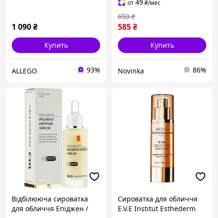
49
от
₴
/мес
650
₴
1 090
₴
585
₴
Купить
Купить
93%
86%
ALLEGO
Novinka
Відбілююча сироватка
Сироватка для обличчя
для обличчя Епіджен /
E.V.E Institut Esthederm