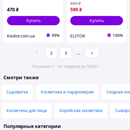
Capsule Ampoule 30ml
ефірними оліями кедру і
650
₴
сандалу 30 мл
470
₴
590
₴
Купить
Купить
99%
100%
Koskor.com.ua
ELSTOR
1
2
3
...
Показано 1 - 29 товаров из 5000+
Смотри также
Сыроватка
Косметика и парфюмерия
Уходная ко
Косметика для лица
Корейская косметика
Сыворо
Популярные категории