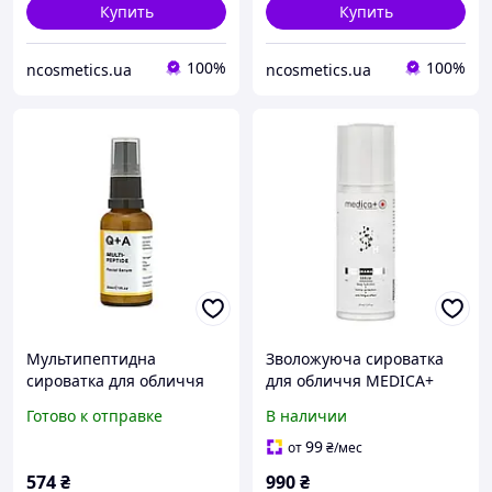
Купить
Купить
100%
100%
ncosmetics.ua
ncosmetics.ua
Мультипептидна
Зволожуюча сироватка
сироватка для обличчя
для обличчя MEDICA+
Q+A Multi Peptide Serum,
Hydramax Serum (30 мл)
Готово к отправке
В наличии
30 мл
99
от
₴
/мес
574
₴
990
₴