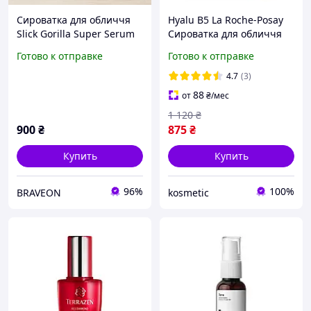
Сироватка для обличчя
Hyalu B5 La Roche-Posay
Slick Gorilla Super Serum
Сироватка для обличчя
5in1 50мл (SG5IN1)
Готово к отправке
Готово к отправке
4.7
(3)
88
от
₴
/мес
1 120
₴
900
₴
875
₴
Купить
Купить
96%
100%
BRAVEON
kosmetic