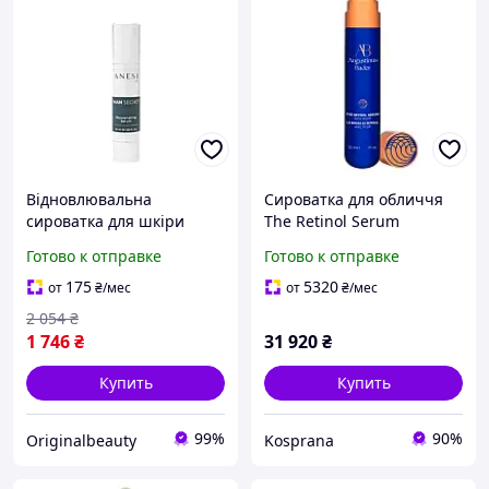
Відновлювальна
Сироватка для обличчя
сироватка для шкіри
The Retinol Serum
обличчя для чоловіків, 50
Augustinus Bader 30 мл
Готово к отправке
Готово к отправке
мл - ANESI MAN SECRET
REJUVENATING SERUM, 50
175
5320
от
₴
/мес
от
₴
/мес
ml (LMS050)
2 054
₴
1 746
₴
31 920
₴
Купить
Купить
99%
90%
Originalbeauty
Kosprana