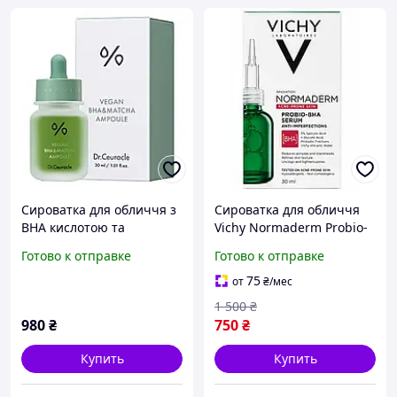
Сироватка для обличчя з
Сироватка для обличчя
BHA кислотою та
Vichy Normaderm Probio-
екстрактом Матчa
BHA Serum Anti-
Готово к отправке
Готово к отправке
Dr.Ceuracle Vegan
Imperfections з BHA-
BHA&Matcha Ampoule, 30
кислотами, 30 мл
75
от
₴
/мес
мл
1 500
₴
980
₴
750
₴
Купить
Купить