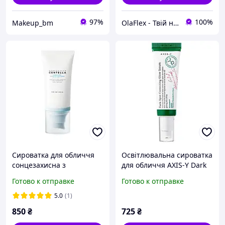
97%
100%
Makeup_bm
OlaFlex - Твій надійний партнер в світі краси!
Сироватка для обличчя
Освітлювальна сироватка
сонцезахисна з
для обличчя AXIS-Y Dark
гіалуроновою кислотою
Spot Correcting Glow
Готово к отправке
Готово к отправке
та екстрактом азіатської
Serum, 50 ml
центелли SKIN1004
5.0
(1)
Madagascar Centella
850
₴
725
₴