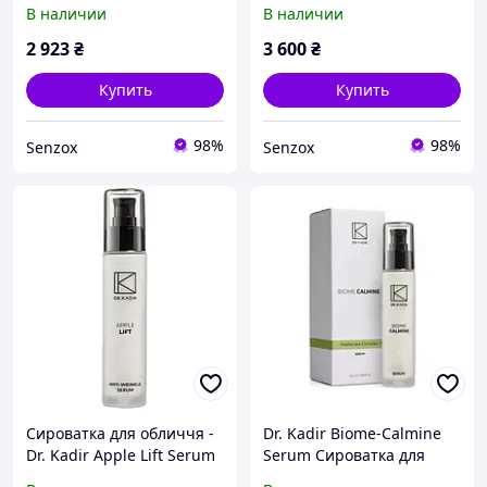
Epigen Pigment Defense
E.V.E. Serum Source 30 мл
В наличии
В наличии
Serum / Innoaesthetics
30мл
2 923
₴
3 600
₴
Купить
Купить
98%
98%
Senzox
Senzox
Сироватка для обличчя -
Dr. Kadir Biome-Calmine
Dr. Kadir Apple Lift Serum
Serum Сироватка для
обличчя, 50 мл