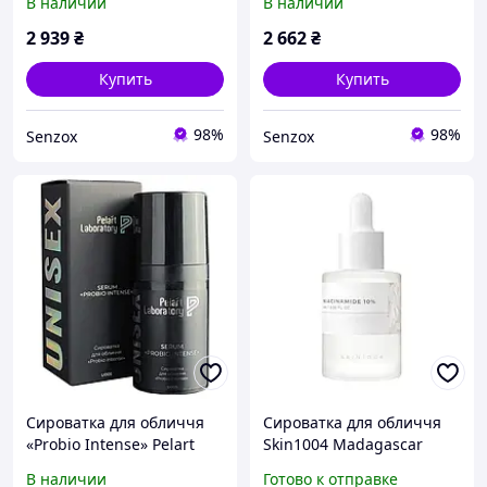
В наличии
В наличии
2 939
₴
2 662
₴
Купить
Купить
98%
98%
Senzox
Senzox
Сироватка для обличчя
Сироватка для обличчя
«Probio Intense» Pelart
Skin1004 Madagascar
Laboratory Unisex Serum
Centella Niacinamide 10
В наличии
Готово к отправке