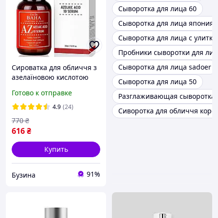
Сыворотка для лица 60
Сыворотка для лица япония
Сыворотка для лица с улитко
Пробники сыворотки для ли
Сыворотка для лица sadoer
Сироватка для обличчя з
азелаїновою кислотою
Сыворотка для лица 50
Cos De Baha Azelaic Acid
Готово к отправке
Разглаживающая сыворотка 
10% Serum, 30 мл
4.9
(24)
Сиворотка для обличчя коре
770
₴
616
₴
Купить
91%
Бузина