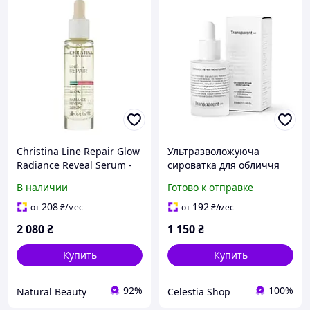
Christina Line Repair Glow
Ультразволожуюча
Radiance Reveal Serum -
сироватка для обличчя
Сироватка для обличчя
Transparent Lab Ceramide
В наличии
Готово к отправке
"Відновлення сяйва" 30мл
Repair Moisturizer 30 мл
208
192
от
₴
/мес
от
₴
/мес
2 080
₴
1 150
₴
Купить
Купить
92%
100%
Natural Beauty
Celestia Shop