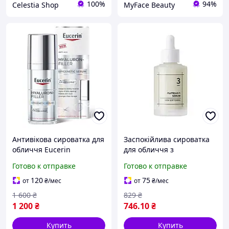
100%
94%
Celestia Shop
MyFace Beauty
Антивікова сироватка для
Заспокійлива сироватка
обличчя Eucerin
для обличчя з
Hyaluron-Filler для всіх
біфідобактеріями
Готово к отправке
Готово к отправке
типів шкіри 30 мл
Numbuzin Skin Softening
(4005800342578)
Serum, 50 мл
120
75
от
₴
/мес
от
₴
/мес
1 600
₴
829
₴
1 200
₴
746
.10
₴
Купить
Купить