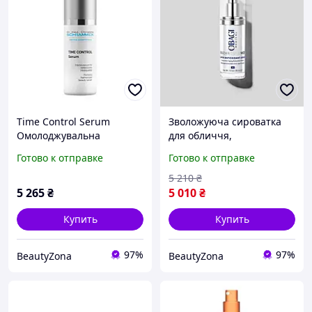
Time Control Serum
Зволожуюча сироватка
Омолоджувальна
для обличчя,
сироватка для обличчя з
Антиоксидантна
Готово к отправке
Готово к отправке
пептидним комплексом
сироватка SUZAN OBAGI
Dr.Schrammek, 30 ml
M.D. Super Antioxidant
5 210
₴
Serum
5 265
₴
5 010
₴
Купить
Купить
97%
97%
BeautyZona
BeautyZona