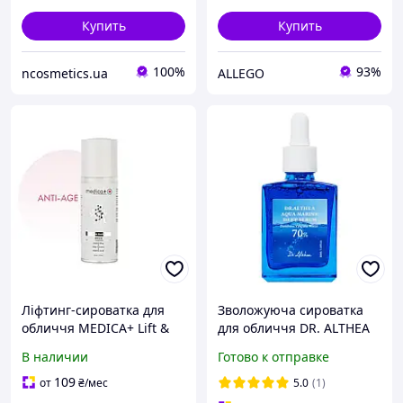
Купить
Купить
100%
93%
ncosmetics.ua
ALLEGO
Ліфтинг-сироватка для
Зволожуюча сироватка
обличчя MEDICA+ Lift &
для обличчя DR. ALTHEA
Glow Serum (30 мл)
Aqua Marine Deep Serum,
В наличии
Готово к отправке
30 мл
109
от
₴
/мес
5.0
(1)