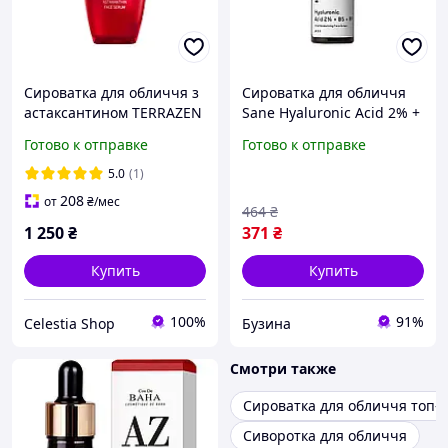
Сироватка для обличчя з
Сироватка для обличчя
астаксантином TERRAZEN
Sane Hyaluronic Acid 2% +
Red Diamond Astaxanthin
B5 + PP З гіалуроновою
Готово к отправке
Готово к отправке
Face Serum, 50 мл
кислотою і вітамінами B5
РР 30 мл (4820266830496)
5.0
(1)
208
от
₴
/мес
464
₴
1 250
₴
371
₴
Купить
Купить
100%
91%
Celestia Shop
Бузина
Смотри также
Сироватка для обличчя топ-
Сиворотка для обличчя