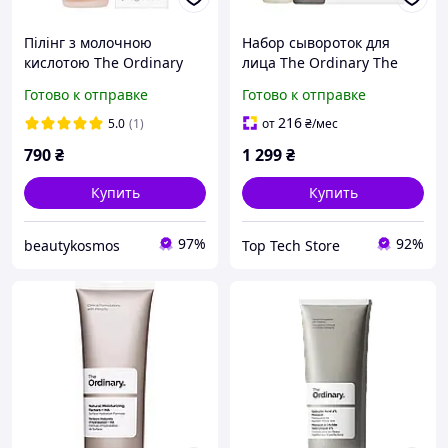
Пілінг з молочною
Набор сывороток для
кислотою The Ordinary
лица The Ordinary The
Lactic Acid 10% + HA, 30
Resurface Hydrate Set
Готово к отправке
Готово к отправке
ml
216
5.0
(1)
от
₴
/мес
790
₴
1 299
₴
Купить
Купить
97%
92%
beautykosmos
Top Tech Store