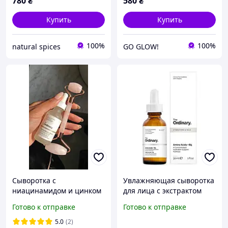
780
₴
580
₴
Купить
Купить
100%
100%
natural spices
GO GLOW!
Сыворотка с
Увлажняющая сыворотка
ниацинамидом и цинком
для лица с экстрактом
- The Ordinary -
аминокислот The
Готово к отправке
Готово к отправке
Niacinamide 10% + Zinc
Ordinary Amino Acid + B5,
1% - 30ml (оригинал)
30 мл
5.0
(2)