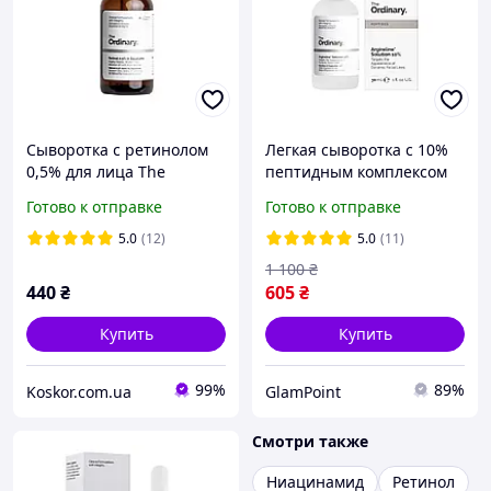
Сыворотка с ретинолом
Легкая сыворотка с 10%
0,5% для лица The
пептидным комплексом
Ordinary Retinol 0.5% in
ARGIRELINE The Ordinary
Готово к отправке
Готово к отправке
Squalane, оригинал
- Argireline Solution 10%
5.0
(12)
5.0
(11)
1 100
₴
440
₴
605
₴
Купить
Купить
99%
89%
Koskor.com.ua
GlamPoint
Смотри также
Ниацинамид
Ретинол