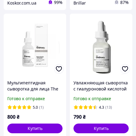
99%
87%
Koskor.com.ua
Brillar
Мультипептидная
Увлажняющая сыворотка
сыворотка для лица The
с гиалуроновой кислотой
Ordinary Multi-Peptide +
2% и витамином B5 The
Готово к отправке
Готово к отправке
HA Serum 30 мл
Ordinary Hyaluronic Acid
2% + B5 30 мл
5.0
(1)
4.3
(13)
800
₴
790
₴
Купить
Купить