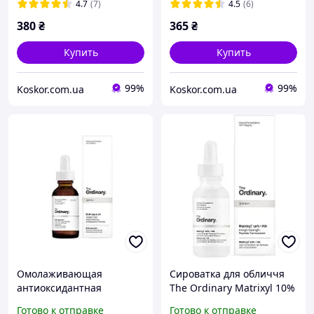
4.7
(7)
4.5
(6)
380
₴
365
₴
Купить
Купить
99%
99%
Koskor.com.ua
Koskor.com.ua
Омолаживающая
Cироватка для обличчя
антиоксидантная
The Ordinary Matrixyl 10%
сыворотка The Ordinary
+ HA, 30 ml
Готово к отправке
Готово к отправке