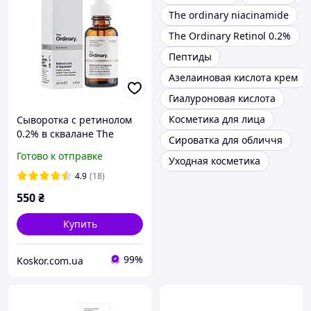
The ordinary niacinamide
The Ordinary Retinol 0.2%
Пептиды
Азелаиновая кислота крем
Гиалуроновая кислота
Косметика для лица
Сыворотка с ретинолом
0.2% в сквалане The
Сироватка для обличчя
Ordinary Retinol 0.2% in
Готово к отправке
Уходная косметика
Squalane 30 мл
4.9
(18)
550
₴
Купить
99%
Koskor.com.ua