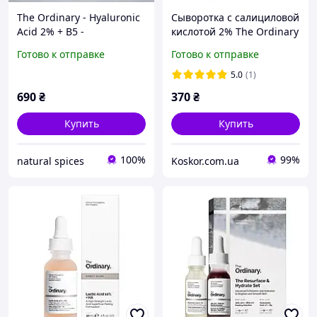
The Ordinary - Hyaluronic
Сыворотка с салициловой
Acid 2% + B5 -
кислотой 2% The Ordinary
Увлажняющая сыворотка
Salicylic Acid 2%
Готово к отправке
Готово к отправке
с гиалуроновой кислотой
Anhydrous Solution 30 мл
2% и витамином B5 - 30m
5.0
(1)
690
₴
370
₴
Купить
Купить
100%
99%
natural spices
Koskor.com.ua