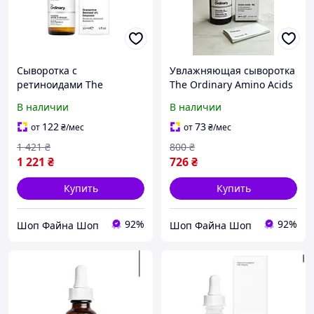
Сыворотка с
Увлажняющая сыворотка
ретиноидами The
The Ordinary Amino Acids
Ordinary Granactive
+ B5
В наличии
В наличии
Retinoid 2% Emulsion
122
73
от
₴
/мес
от
₴
/мес
1 421
₴
800
₴
1 221
₴
726
₴
Купить
Купить
92%
92%
Шоп Файна Шоп
Шоп Файна Шоп