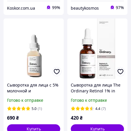
99%
97%
Koskor.com.ua
beautykosmos
Сыворотка для лица с 5%
Сыворотка для лица The
молочной и
Ordinary Retinol 1% in
гиалуроновой кислотой
Squalane 30 мл
Готово к отправке
Готово к отправке
The Ordinary Lactic Acid
5% + HA, 30 мл
5.0
(1)
4.4
(7)
690
₴
420
₴
Купить
Купить