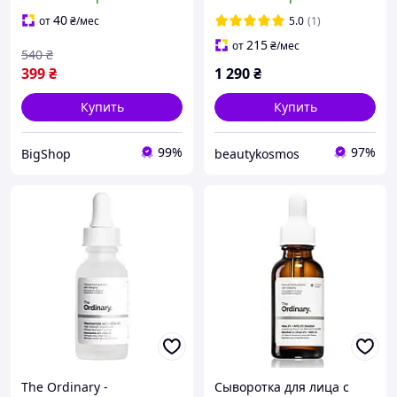
EUK 134 0.1% 30 мл
40
от
₴
/мес
5.0
(1)
215
от
₴
/мес
540
₴
399
₴
1 290
₴
Купить
Купить
99%
97%
BigShop
beautykosmos
The Ordinary -
Сыворотка для лица с