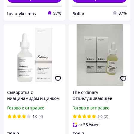
97%
87%
beautykosmos
Brillar
Сыворотка с
The ordinary
ниацинамидом и цинком
Отшелушивающее
- The Ordinary -
средство для проблемной
Готово к отправке
Готово к отправке
Niacinamide 10% + Zinc
кожи salicylic acid 2%
1% - 60 ml (оригинал)
solution
4.0
(4)
5.0
(2)
58
от
₴
/мес