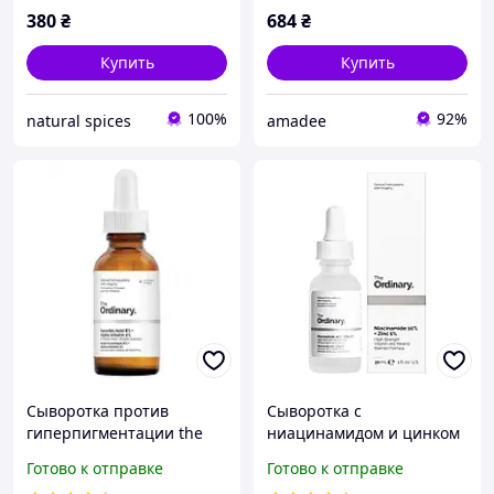
380
₴
684
₴
Купить
Купить
100%
92%
natural spices
amadee
Сыворотка против
Сыворотка с
гиперпигментации the
ниацинамидом и цинком
ordinary ascorbic acid 8%
The Ordinary Niacinamide
Готово к отправке
Готово к отправке
+ alpha arbutin 2 %
10% + Zinc 1% , 30 мл