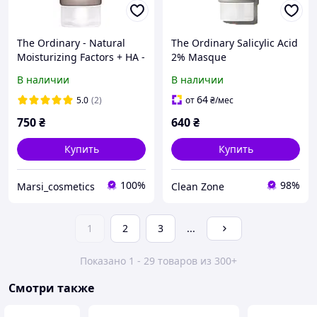
The Ordinary - Natural
The Ordinary Salicylic Acid
Moisturizing Factors + HA -
2% Masque
Увлажняющий крем с
В наличии
В наличии
гиалуроновой кислотой
64
5.0
(2)
от
₴
/мес
750
₴
640
₴
Купить
Купить
100%
98%
Marsi_cosmetics
Clean Zone
1
2
3
...
Показано 1 - 29 товаров из 300+
Смотри также