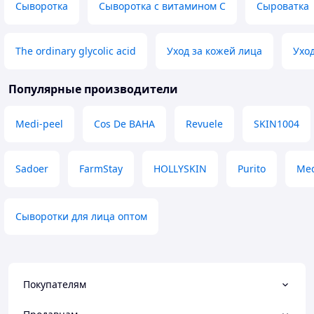
Сыворотка
Сыворотка с витамином С
Сыроватка
The ordinary glycolic acid
Уход за кожей лица
Ухо
Популярные производители
Medi-peel
Cos De BAHA
Revuele
SKIN1004
Sadoer
FarmStay
HOLLYSKIN
Purito
Me
Сыворотки для лица оптом
Покупателям