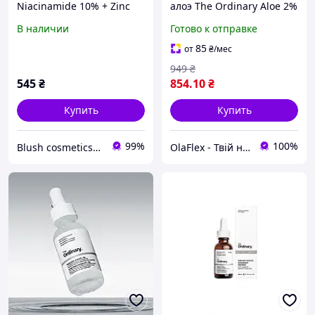
Niacinamide 10% + Zinc
алоэ The Ordinary Aloe 2%
1% (Канада) - Сыворотка с
+ NAG 2% Solution 30ml
В наличии
Готово к отправке
ниацинамидом и цинком
(769915232240)
- 30 мл
85
от
₴
/мес
949
₴
545
₴
854
.10
₴
Купить
Купить
99%
100%
Blush cosmetics - только оригинальная косметика со всего мира
OlaFlex - Твій надійний партнер в світі краси!