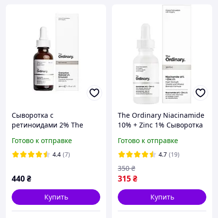
Сыворотка с
The Ordinary Niacinamide
ретиноидами 2% The
10% + Zinc 1% Сыворотка
Ordinary Granactive
с витамином В3 и цинком
Готово к отправке
Готово к отправке
Retinoid 2% Emulsion 30
30ml
мл
4.4
(7)
4.7
(19)
350
₴
440
₴
315
₴
Купить
Купить