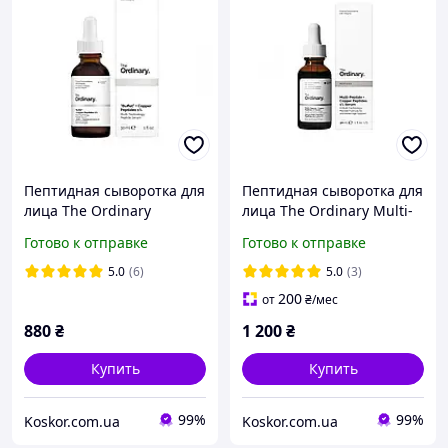
Пептидная сыворотка для
Пептидная сыворотка для
лица The Ordinary
лица The Ordinary Multi-
"Buffet" + Copper Peptides
Peptide + Copper Peptides
Готово к отправке
Готово к отправке
1% Multi-Technologies
1% 30 мл
Peptide
5.0
(6)
5.0
(3)
200
от
₴
/мес
880
₴
1 200
₴
Купить
Купить
99%
99%
Koskor.com.ua
Koskor.com.ua