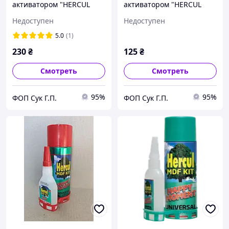
активатором "HERCUL
активатором "HERCUL
HAPPY MOMENT"
HAPPY MOMENT"
Недоступен
Недоступен
125гр+500мл
50гр+200мл
5.0
(1)
230
₴
125
₴
Смотреть
Смотреть
95%
95%
ФОП Сук Г.П.
ФОП Сук Г.П.