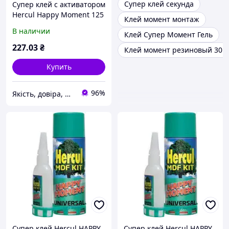
Супер клей секунда
Супер клей с активатором
Hercul Happy Moment 125
Клей момент монтаж
г + 500 мл
В наличии
Клей Супер Момент Гель
227
.03
₴
Клей момент резиновый 30м
Купить
96%
Якість, довіра, надійність «УКРГОСТ»
Супер клей Hercul HAPPY
Супер клей Hercul HAPPY