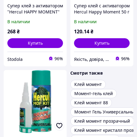
Супер клей з активатором
Супер клей с активатором
"Hercul HAPPY MOMENT"
Hercul Happy Moment 50 г
100 г+400 мл
+ 200 мл
В наличии
В наличии
268
₴
120
.14
₴
Купить
Купить
96%
96%
Stodola
Якість, довіра, надійність «УКРГОСТ»
Смотри также
Клей момент
Момент-гель клей
Клей момент 88
Момент Гель Универсальны
Клей момент прозрачный
Клей момент кристалл проз