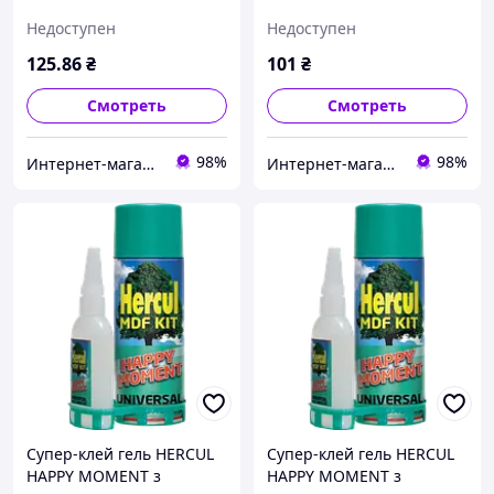
активатором 50г+200мл
активатором 25г+100мл
Недоступен
Недоступен
(24шт/уп)
125
.86
₴
101
₴
Смотреть
Смотреть
98%
98%
Интернет-магазин «АвтоДруг»
Интернет-магазин «АвтоДруг»
Супер-клей гель HERCUL
Супер-клей гель HERCUL
HAPPY MOMENT з
HAPPY MOMENT з