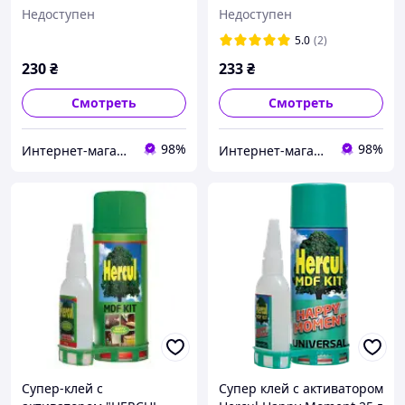
активатором 100г+400мл
активатором 125г+500мл
Недоступен
Недоступен
(24шт/уп)
(24шт/уп)
5.0
(2)
230
₴
233
₴
Смотреть
Смотреть
98%
98%
Интернет-магазин «АвтоДруг»
Интернет-магазин «АвтоДруг»
Супер-клей с
Супер клей с активатором