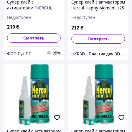
Супер-клей с
Супер клей с активатором
активатором "HERCUL
Hercul Happy Moment 125
HAPPY MOMENT"
г + 500 мл
Недоступен
Недоступен
100гр+400мл
210
₴
212
₴
Смотреть
Смотреть
95%
ФОП Сук Г.П.
UKR3D - Пластик для 3D принтера
Супер клей с активатором
Супер клей с активатором