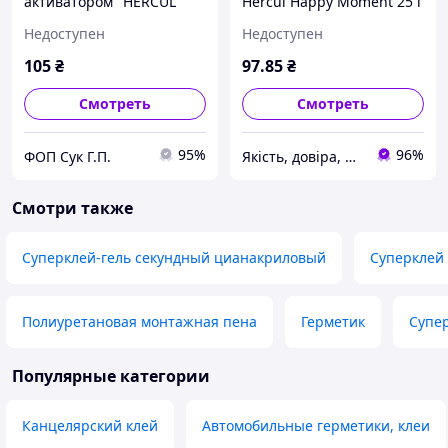
активатором "HERCUL
Hercul Happy Moment 25 г
HAPPY MOMENT"
+ 100 мл
Недоступен
Недоступен
25р+100мл
105
₴
97
.85
₴
Смотреть
Смотреть
95%
96%
ФОП Сук Г.П.
Якість, довіра, надійність «УКРГОСТ»
Смотри также
Суперклей-гель секундный цианакриловый
Суперклей
Полиуретановая монтажная пена
Герметик
Супе
Популярные категории
Канцелярский клей
Автомобильные герметики, клеи