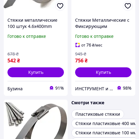
Стяжки металлические
Стяжки Металлические с
100 штук 4.6х400mm
Фиксирующим
buzyna
Элементом 4.6 х 350 мм
Готово к отправке
Готово к отправке
Набор 100 шт
76
от
₴
/мес
678
₴
945
₴
542
₴
756
₴
Купить
Купить
91%
98%
Бузина
ИНСТРУМЕНТ и МЕТИЗЫ
Смотри также
Пластиковые стяжки
Стяжки пластиковые 400 мм
Стяжки пластиковые 100 мм