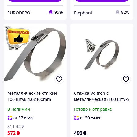
95%
82%
EURODEPO
Elephant
Металлические стяжки
Стяжка Voltronic
100 штук 4.6х400mm
металлическая (100 штук)
крепежи для фиксации
4.6х400mm (YT-
В наличии
Готово к отправке
материалов
CM4,6х400mm) (j773678)
универсальные стяжки
57
50
от
₴
/мес
от
₴
/мес
EPT
811
.44
₴
572
₴
496
₴