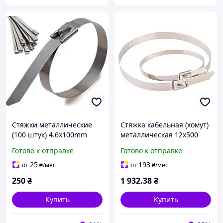
Стяжки металлические
Стяжка кабельная (хомут)
(100 штук) 4.6х100mm
металлическая 12х500
(12х500мм) (100 шт) TAKEL
Готово к отправке
Готово к отправке
25
193
от
₴
/мес
от
₴
/мес
250
₴
1 932
.38
₴
Купить
Купить