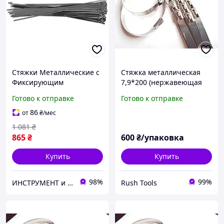
Стяжки Металлические с
Стяжка металлическая
Фиксирующим
7,9*200 (нержавеющая
Элементом 4.6 х 450 мм
сталь)
Готово к отправке
Готово к отправке
Набор 100 шт
86
от
₴
/мес
1 081
₴
865
₴
600
₴/упаковка
Купить
Купить
98%
99%
ИНСТРУМЕНТ и МЕТИЗЫ
Rush Tools