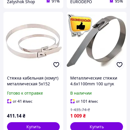
91%
95%
Zatyshok Shop
EURODEPO
Стяжка кабельная (хомут)
Металлические стяжки
металлическая 5x152
4.6х1100mm 100 штук
(4,6х152мм) (100 шт)
фиксаторы для проводов
Готово к отправке
В наличии
TAKEL
и кабелей крепление для
труб EPT
41
101
от
₴
/мес
от
₴
/мес
1 435
.74
₴
411
.14
₴
1 009
₴
Купить
Купить