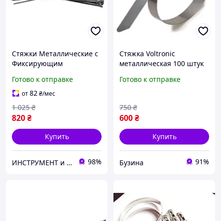
Стяжки Металлические с
Стяжка Voltronic
Фиксирующим
металлическая 100 штук
Элементом 4.6 х 400 мм
4.6х400mm YT-
Готово к отправке
Готово к отправке
Набор 100 шт
CM4,6х400mm buzyna
82
от
₴
/мес
1 025
₴
750
₴
820
₴
600
₴
Купить
Купить
98%
91%
ИНСТРУМЕНТ и МЕТИЗЫ
Бузина