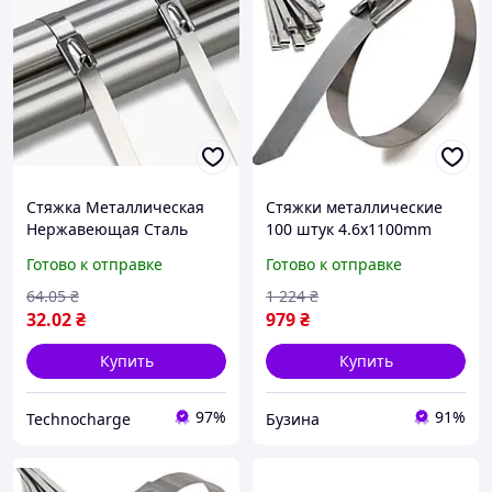
Стяжка Металлическая
Стяжки металлические
Нержавеющая Сталь
100 штук 4.6х1100mm
4,6x300 мм, усиленная
buzyna
Готово к отправке
Готово к отправке
фиксация,
универсальный, на
64
.05
₴
1 224
₴
термобинт
32
.02
₴
979
₴
Купить
Купить
97%
91%
Technocharge
Бузина