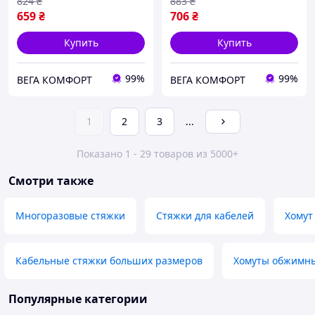
824
₴
883
₴
659
₴
706
₴
Купить
Купить
99%
99%
ВЕГА КОМФОРТ
ВЕГА КОМФОРТ
1
2
3
...
Показано 1 - 29 товаров из 5000+
Смотри также
Многоразовые стяжки
Стяжки для кабелей
Хомут
Кабельные стяжки больших размеров
Хомуты обжимн
Популярные категории