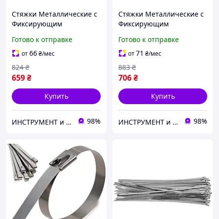
Стяжки Металлические с
Стяжки Металлические с
Фиксирующим
Фиксирующим
Элементом 4.6 х 250 мм
Элементом 4.6 х 300 мм
Готово к отправке
Готово к отправке
Набор 100 шт
Набор 100 шт
66
71
от
₴
/мес
от
₴
/мес
824
₴
883
₴
659
₴
706
₴
Купить
Купить
98%
98%
ИНСТРУМЕНТ и МЕТИЗЫ
ИНСТРУМЕНТ и МЕТИЗЫ