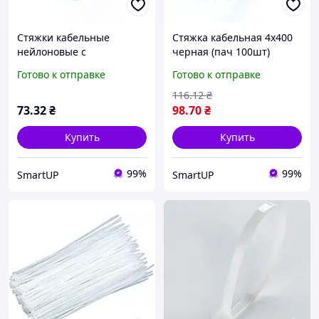
Стяжки кабельные
Стяжка кабельная 4х400
нейлоновые с
черная (пач 100шт)
креплением 4х150
UNIFIX
Готово к отправке
Готово к отправке
черные (пач 100 шт.)
(хомуты пластиковые)
116
.12
₴
APRO
73
.32
₴
98
.70
₴
Купить
Купить
99%
99%
SmartUP
SmartUP