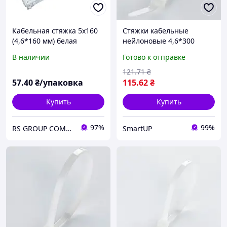
Кабельная стяжка 5х160
Стяжки кабельные
(4,6*160 мм) белая
нейлоновые 4,6*300
нейлон (1пач -100шт.)
белые (пач 100 шт.)
В наличии
Готово к отправке
(хомуты пластиковые)
APRO
121
.71
₴
57
.40
₴/упаковка
115
.62
₴
Купить
Купить
97%
99%
RS GROUP COMPANY
SmartUP