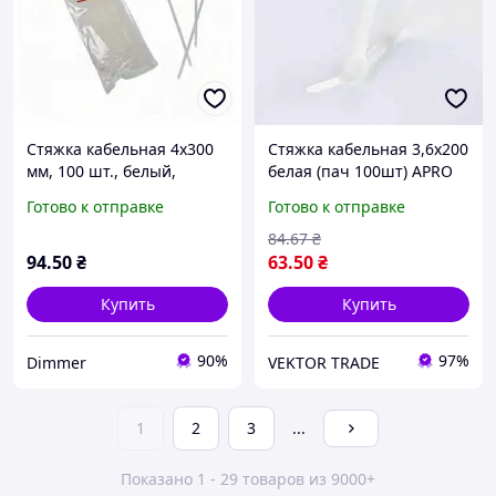
Стяжка кабельная 4х300
Стяжка кабельная 3,6x200
мм, 100 шт., белый,
белая (пач 100шт) APRO
Electro House, Качество
Готово к отправке
Готово к отправке
84
.67
₴
94
.50
₴
63
.50
₴
Купить
Купить
90%
97%
Dimmer
VEKTOR TRADE
1
2
3
...
Показано 1 - 29 товаров из 9000+