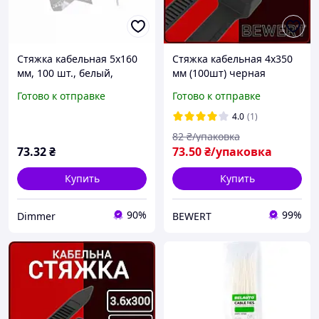
Стяжка кабельная 5х160
Стяжка кабельная 4х350
мм, 100 шт., белый,
мм (100шт) черная
Electro House, Качество
Готово к отправке
Готово к отправке
4.0
(1)
82
₴/упаковка
73
.32
₴
73
.50
₴/упаковка
Купить
Купить
90%
99%
Dimmer
BEWERT