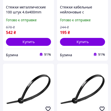
Стяжки металлические
Стяжки кабельные
100 штук 4.6х400mm
нейлоновые с
buzyna
креплением под дюбель
Готово к отправке
Готово к отправке
Ritar 4.0x150 мм белые
набор 100 шт
678
₴
244
₴
термостойкие buzyna
542
₴
195
₴
Купить
Купить
91%
91%
Бузина
Бузина