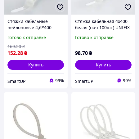
Стяжки кабельные
Стяжка кабельная 4х400
нейлоновые 4,6*400
белая (пач 100шт) UNIFIX
белые (пач 100 шт.)
Готово к отправке
Готово к отправке
(хомуты пластиковые)
APRO
169
.20
₴
152
.28
₴
98
.70
₴
Купить
Купить
99%
99%
SmartUP
SmartUP