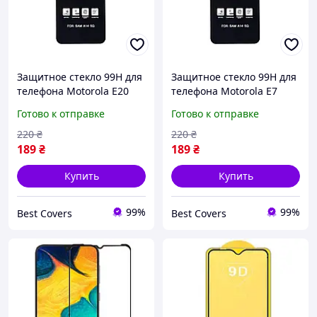
Защитное стекло 99H для
Защитное стекло 99H для
телефона Motorola E20
телефона Motorola E7
black
Power / E7i Power black
Готово к отправке
Готово к отправке
220
₴
220
₴
189
₴
189
₴
Купить
Купить
99%
99%
Best Covers
Best Covers