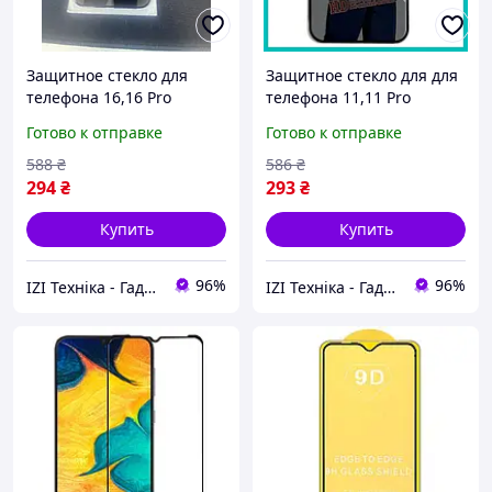
Защитное стекло для
Защитное стекло для для
телефона 16,16 Pro
телефона 11,11 Pro
Антишпион 5D для Apple,
Антишпион 5D для Apple
Готово к отправке
Готово к отправке
стекло для айфона iPhone
iPhone, стекло айфона
Apple
588
₴
586
₴
294
₴
293
₴
Купить
Купить
96%
96%
IZI Техніка - Гаджети та аксесуари
IZI Техніка - Гаджети та аксесуари