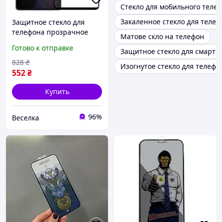
Стекло для мобильного теле
Закаленное стекло для телефо
Защитное стекло для
телефона прозрачное
Матове скло на телефон
тонкое для защиты
Готово к отправке
Защитное стекло для смартф
экрана от царапин и
ударов FLAME
828
₴
Изогнутое стекло для телефо
552
₴
Купить
96%
Веселка