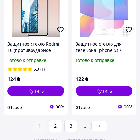
Защитное стекло Redmi
Защитное стекло для
10 (противоударное
телефона Iphone 5s \
стекло для экрана
Защитное стекло для
Готово к отправке
Готово к отправке
телефона)
телефона Айфон 5
(прозрачное без рамки)
5.0
(1)
124
₴
122
₴
Купить
Купить
90%
90%
01case
01case
1
2
3
...