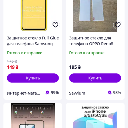
Защитное стекло Full Glue
Защитное стекло для
для телефона Samsung
телефона OPPO Reno8
Galaxy A40 2019 ( SM-A405
комплект 2 шт для
Готово к отправке
Готово к отправке
) - Black
камеры и 2 шт. экрана
175
₴
149
₴
195
₴
Купить
Купить
99%
93%
Интернет-магазин EVSE
Savvium