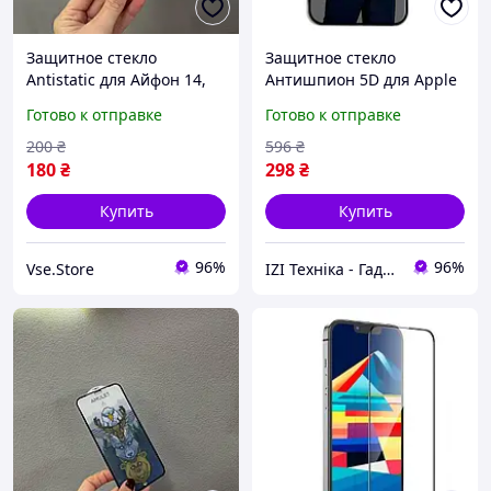
Защитное стекло
Защитное стекло
Antistatic для Айфон 14,
Антишпион 5D для Apple
Защитное стекло для
iPhone 12 Pro, стекло для
Готово к отправке
Готово к отправке
телефона iPhone 14
телефона
200
₴
596
₴
180
₴
298
₴
Купить
Купить
96%
96%
Vse.Store
IZI Техніка - Гаджети та аксесуари