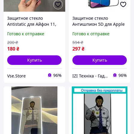
Защитное стекло
Защитное стекло
Antistatic для Айфон 11,
Антишпион 5D для Apple
Защитное стекло для
iPhone 15 Pro, стекло для
Готово к отправке
Готово к отправке
телефона iPhone 11
телефона
200
₴
594
₴
180
₴
297
₴
Купить
Купить
96%
96%
Vse.Store
IZI Техніка - Гаджети та аксесуари