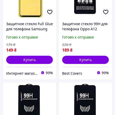
Защитное стекло Full Glue
Защитное стекло 99H для
для телефона Samsung
телефона Oppo A12
Galaxy M30 2019 ( SM-
черный
Готово к отправке
Готово к отправке
M305 ) - Black
175
₴
220
₴
149
₴
189
₴
Купить
Купить
99%
99%
Интернет магазин PRIMO
Best Covers