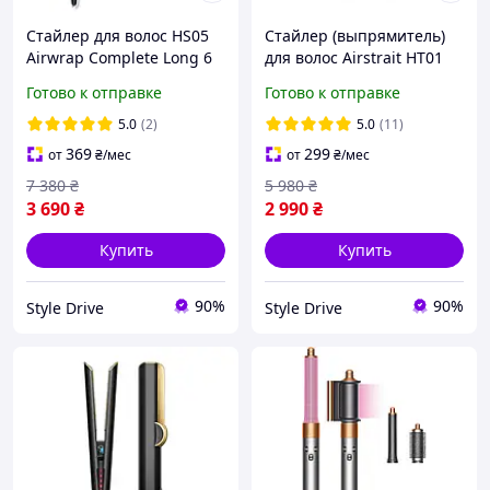
Стайлер для волос HS05
Стайлер (выпрямитель)
Airwrap Complete Long 6
для волос Airstrait HT01
насадок Vinca Blue Rose
Jasper Plum Premium
Готово к отправке
Готово к отправке
Long Limited Edition
5.0
(2)
5.0
(11)
369
299
от
₴
/мес
от
₴
/мес
7 380
₴
5 980
₴
3 690
₴
2 990
₴
Купить
Купить
90%
90%
Style Drive
Style Drive