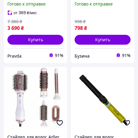
насадок Strawberry
многофункциональный
Готово к отправке
Готово к отправке
Bronze/Blush Pink
для всех типов волос в
удобном чемоданчике
369
от
₴
/мес
7 380
₴
998
₴
3 690
₴
798
₴
Купить
Купить
91%
91%
Pravda
Бузина
Стайлер для волос Adler
Стайлер для волос