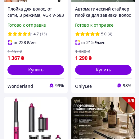
Плойка для волос, от
Автоматический стайлер
сети, 3 режима, VGR V-583
плойка для завивки волос
/ Стайлер для
с керамическим
Готово к отправке
Готово к отправке
автоматической завивки
покрытием DSP 20249 с
волос
LED дисплеем Розовый
4.7
(15)
5.0
(4)
228
215
от
₴
/мес
от
₴
/мес
1 457
₴
1 380
₴
1 367
₴
1 290
₴
Купить
Купить
99%
98%
Wonderland
OnlyLee