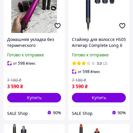
Домашняя укладка без
Стайлер для волосся HS05
термического
Airwrap Complete Long 6
повреждения Стайлер
насадок Prussian Blue-
Готово к отправке
Готово к отправке
для волос Airwrap
Rich Copper
Complete Long
598
от
₴
/мес
3.0
(2)
Fuchsia/Nickel
598
от
₴
/мес
7 180
₴
7 180
₴
3 590
₴
3 590
₴
Купить
Купить
90%
90%
SALE Shop
SALE Shop