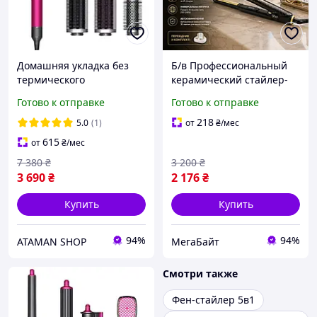
Домашняя укладка без
Б/в Профессиональный
термического
керамический стайлер-
повреждения Стайлер
выпрямитель для волос
Готово к отправке
Готово к отправке
для волос Airwrap
GHD Gold Mini Styler Black
Complete Long
Узкий утюжок для
218
5.0
(1)
от
₴
/мес
Fuchsia/Nickel
коротких волос
615
от
₴
/мес
7 380
₴
3 200
₴
3 690
₴
2 176
₴
Купить
Купить
94%
94%
ATAMAN SHOP
МегаБайт
Смотри также
Фен-стайлер 5в1