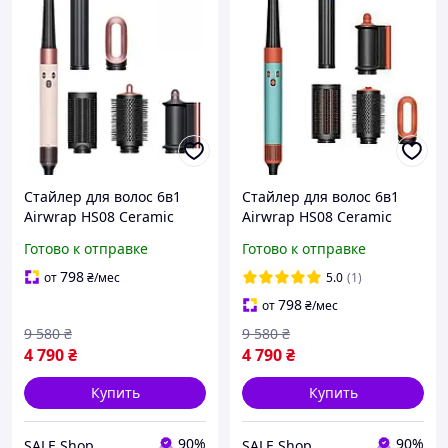
Стайлер для волос 6в1
Стайлер для волос 6в1
Airwrap HS08 Ceramic
Airwrap HS08 Ceramic
Pink/Rose Gold Sakura фен
Patina/Topaz фен щетка
Готово к отправке
Готово к отправке
щетка мультистайлер для
мультистайлер для
укладки волос,
укладки волос,
798
от
₴
/мес
5.0
(1)
выпрямитель
выпрямитель
798
от
₴
/мес
9 580
₴
9 580
₴
4 790
₴
4 790
₴
Купить
Купить
90%
90%
SALE Shop
SALE Shop