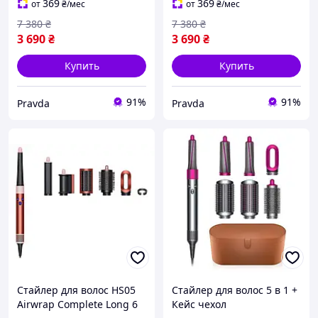
369
369
от
₴
/мес
от
₴
/мес
7 380
₴
7 380
₴
3 690
₴
3 690
₴
Купить
Купить
91%
91%
Pravda
Pravda
Стайлер для волос HS05
Стайлер для волос 5 в 1 +
Airwrap Complete Long 6
Кейс чехол