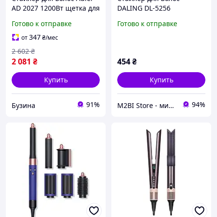
AD 2027 1200Вт щетка для
DALING DL-5256
завивки 5в1 newyork
Готово к отправке
Готово к отправке
347
от
₴
/мес
2 602
₴
2 081
₴
454
₴
Купить
Купить
91%
94%
Бузина
M2BI Store - мир техники и аксессуаров