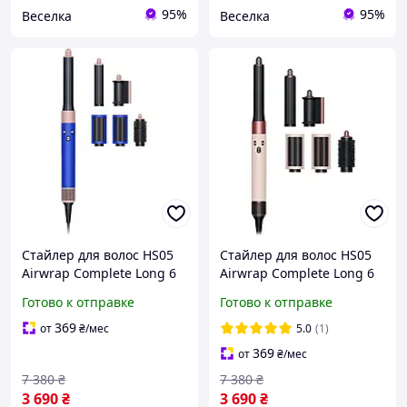
95%
95%
Веселка
Веселка
Стайлер для волос HS05
Стайлер для волос HS05
Airwrap Complete Long 6
Airwrap Complete Long 6
насадок Gift Edition
насадок Ceramic Pink
Готово к отправке
Готово к отправке
Blue/Blush
Sakura
369
от
₴
/мес
5.0
(1)
369
от
₴
/мес
7 380
₴
7 380
₴
3 690
₴
3 690
₴