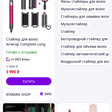
Фены стайлеры для волос
Мультистайлер для волос
Стайлеры для завивки волос
Мультистайлер
Стайлер
Беспроводной стайлер для з
Стайлер для волос
Airwrap Complete Long
Стайлер для объема волос
Fuchsia/Nickel + расческа
Готово к отправке
Стайлер автоматический для
фуксия, стайлер для
домашнего
665
от
₴
/мес
Воздушный стайлер для воло
использования
7 980
₴
3 990
₴
Купить
94%
ATAMAN SHOP