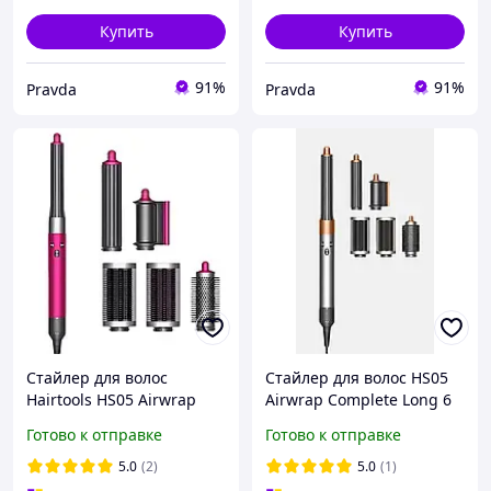
Купить
Купить
91%
91%
Pravda
Pravda
Стайлер для волос
Стайлер для волос HS05
Hairtools HS05 Airwrap
Airwrap Complete Long 6
Complete Long Styler
насадок Nickel/Copper
Готово к отправке
Готово к отправке
Fuchsia 6 насадок
Серо-золотой
5.0
(2)
5.0
(1)