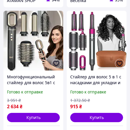
ATAMAN SHOP
Веселка
Многофункциональный
Стайлер для волос 5 в 1 с
стайлер для волос 5в1 с
насадками для укладки и
насадками для укладки и
завивки в кожаном кейсе
Готово к отправке
Готово к отправке
сушки 1200 Вт и
1000 Вт FLAME
регулировкой
3 951
₴
1 372
.50
₴
температуры FLAME
2 634
₴
915
₴
Купить
Купить