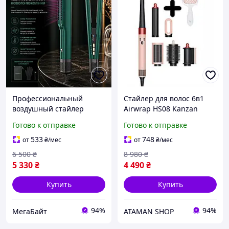
Профессиональный
Стайлер для волос 6в1
воздушный стайлер
Airwrap HS08 Kanzan
выпрямитель для волос
Pink+ расческа
Готово к отправке
Готово к отправке
PARWIN PRO BEAUTY 2в1
фиолетовый
фен выпрямитель
533
748
от
₴
/мес
от
₴
/мес
ионный Изумрудный
6 500
₴
8 980
₴
Зеленый
5 330
₴
4 490
₴
Купить
Купить
94%
94%
МегаБайт
ATAMAN SHOP