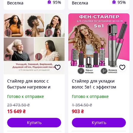
95%
95%
Веселка
Веселка
Стайлер для волос с
Стайлер для укладки
быстрым нагревом и
волос 5в1 с эффектом
защитой от перегрева
Коанда для создания
Готово к отправке
Готово к отправке
для гладких и волнистых
причесок с сушкой и
причесок FLAME
стайлингом FLAME
23 473
.50
₴
1 354
.50
₴
15 649
₴
903
₴
Купить
Купить