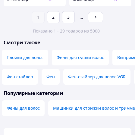
1
2
3
...
Показано 1 - 29 товаров из 5000+
Смотри также
Плойки для волос
Фены для сушки волос
Выпрями
Фен стайлер
Фен
Фен-стайлер для волос VGR
Популярные категории
Фены для волос
Машинки для стрижки волос и тримм