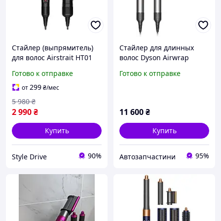
Стайлер (выпрямитель)
Стайлер для длинных
для волос Airstrait HT01
волос Dyson Airwrap
Onyx Black/Gold Premium
Complete Long Origin
Готово к отправке
Готово к отправке
Nickel/Copper УЖИВНЫЙ
299
от
₴
/мес
5 980
₴
2 990
₴
11 600
₴
Купить
Купить
90%
95%
Style Drive
Автозапчастини