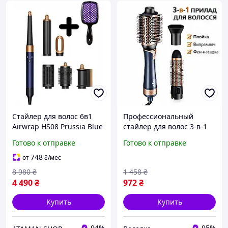
Стайлер для волос 6в1
Профессиональный
Airwrap HS08 Prussia Blue
стайлер для волос 3-в-1
+ расческа
на 600 Вт с керамическим
Готово к отправке
Готово к отправке
покрытием / фен-щетка
для укладки
748
от
₴
/мес
8 980
₴
1 458
₴
4 490
₴
972
₴
Купить
Купить
94%
95%