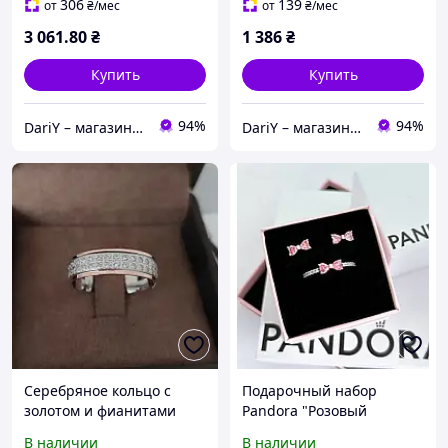
306
139
от
₴
/мес
от
₴
/мес
3 061
.80
₴
1 386
₴
Купить
Купить
94%
94%
DariY – магазин ювелирных изделий
DariY – магазин ювелирных изделий
Серебряное кольцо с
Подарочный набор
золотом и фианитами
Pandora "Розовый
Бантик" Серебрянный
В наличии
В наличии