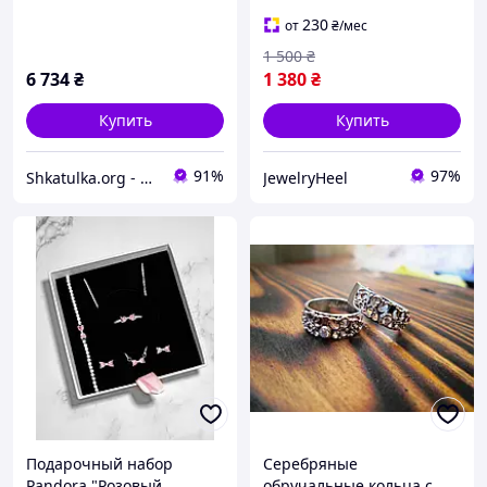
Серьги, Кольцо Пандора
230
от
₴
/мес
1 500
₴
6 734
₴
1 380
₴
Купить
Купить
91%
97%
Shkatulka.org - великий ювелірний маркет для всієї родини!
JewelryHeel
Подарочный набор
Серебряные
Pandora "Розовый
обручальные кольца с