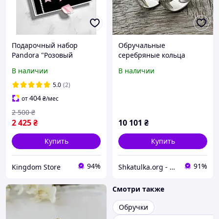
Подарочный набор
Обручальные
Pandora "Розовый
серебряные кольца
Бантик" Серебрянный
американка
В наличии
В наличии
Серьги, Кольцо, Подвска
молодоженам
Пандора
5.0
(2)
404
от
₴
/мес
2 500
₴
2 425
₴
10 101
₴
Купить
Купить
94%
91%
Kingdom Store
Shkatulka.org - великий ювелірний маркет для всієї родини!
Смотри также
Обручки