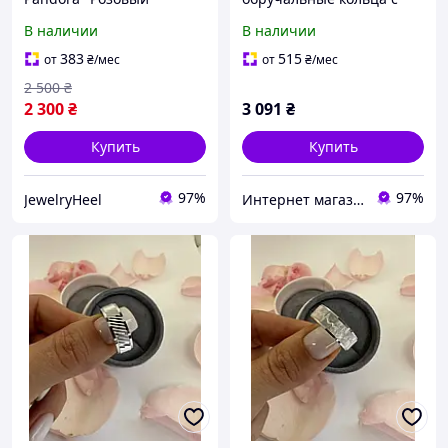
Бантик" Серебрянный
золотыми вставками
В наличии
В наличии
Серьги, Кольцо, Подвска
"Кармен"
Пандора
383
515
от
₴
/мес
от
₴
/мес
2 500
₴
2 300
₴
3 091
₴
Купить
Купить
97%
97%
JewelryHeel
Интернет магазин Emily store