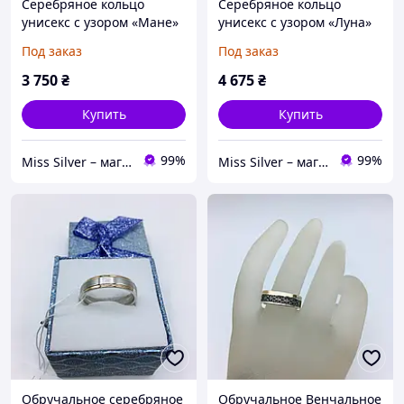
Серебряное кольцо
Серебряное кольцо
унисекс с узором «Мане»
унисекс с узором «Луна»
925 / Кольцо серебро
925 / Кольцо серебро
Под заказ
Под заказ
женское и мужское
женское и мужское
3 750
₴
4 675
₴
Купить
Купить
99%
99%
Miss Silver – магазин ювелирных украшений из серебра
Miss Silver – магазин ювелирных украшений из серебра
Обручальное серебряное
Обручальное Венчальное