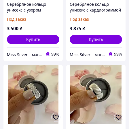
Серебряное кольцо
Серебряное кольцо
унисекс с узором
унисекс с кардиограммой
«Минуэт» 925 / Кольцо
«Гемма» 925 / Кольцо
Под заказ
Под заказ
серебро женское и
серебро женское и
мужское
мужское
3 500
₴
3 875
₴
Купить
Купить
99%
99%
Miss Silver – магазин ювелирных украшений из серебра
Miss Silver – магазин ювелирных украшений из серебра