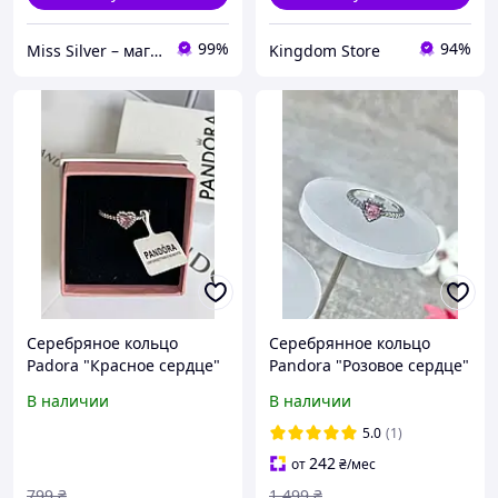
99%
94%
Miss Silver – магазин ювелирных украшений из серебра
Kingdom Store
Серебряное кольцо
Серебрянное кольцо
Padora "Красное сердце"
Pandora "Розовое сердце"
Женское кольцо
- Лучший подарок
В наличии
В наличии
5.0
(1)
242
от
₴
/мес
799
₴
1 499
₴