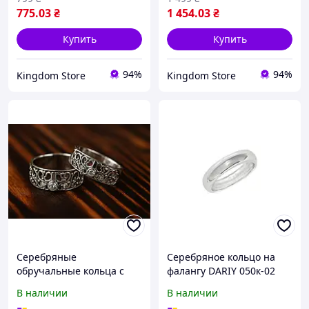
775
.03
₴
1 454
.03
₴
Купить
Купить
94%
94%
Kingdom Store
Kingdom Store
Серебряные
Серебряное кольцо на
обручальные кольца с
фалангу DARIY 050к-02
золотыми вставками
В наличии
В наличии
"Кармен" DARIY 115к