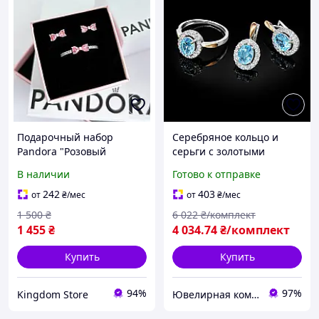
Подарочный набор
Серебряное кольцо и
Pandora "Розовый
серьги с золотыми
Бантик" Серебрянный
вставками Безупречный
В наличии
Готово к отправке
Серьги, Кольцо Пандора
овал
242
403
от
₴
/мес
от
₴
/мес
1 500
₴
6 022
₴/комплект
1 455
₴
4 034
.74
₴/комплект
Купить
Купить
94%
97%
Kingdom Store
Ювелирная компания "DIVA"