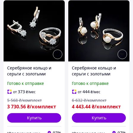
Серебряное кольцо и
Серебряное кольцо и
серьги с золотыми
серьги с золотыми
вставками Тандем
вставками Загадка
Готово к отправке
Готово к отправке
373
444
от
₴
/мес
от
₴
/мес
5 568
₴/комплект
6 632
₴/комплект
3 730
.56
₴/комплект
4 443
.44
₴/комплект
Купить
Купить
97%
97%