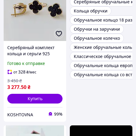
Серебряные обручальные ко
Кольца обручки
Обручальное кольцо 18 разм
Обручки на заручини
Обручальное колечко
Женские обручальные кольц
Серебряный комплект
кольца и серьги 925
Классическое обручальное к
пробы в позолоте 585
Готово к отправке
Обручальные кольца европе
пробы Van Cleef ван клиф
клеф клевер с
328
от
₴
/мес
Обручальные кольца со вста
авантюрином брендовый
3 450
₴
3 277
.50
₴
Купить
99%
KOSHTOVNA