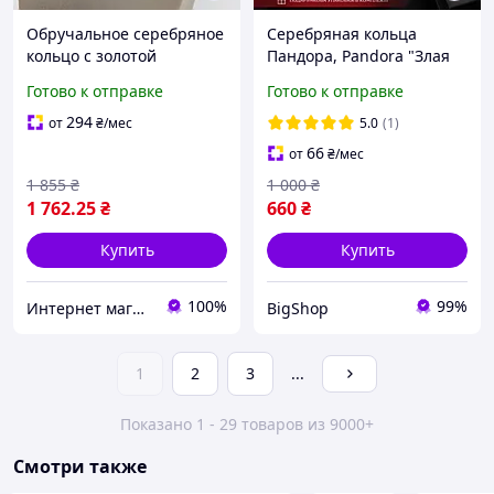
Обручальное серебряное
Серебряная кольца
кольцо с золотой
Пандора, Pandora "Злая
пластинкой
королева", 16 размер
Готово к отправке
Готово к отправке
294
от
₴
/мес
5.0
(1)
66
от
₴
/мес
1 855
₴
1 000
₴
1 762
.25
₴
660
₴
Купить
Купить
100%
99%
Интернет магазин "SILVER VEIN"
BigShop
1
2
3
...
Показано 1 - 29 товаров из 9000+
Смотри также