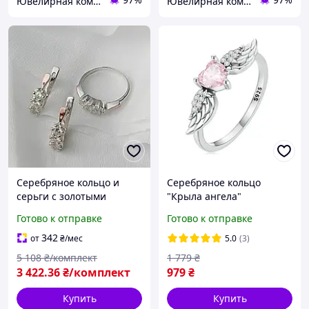
Ювелирная компания "DIVA"
Ювелирная компания "DIVA"
Серебряное кольцо и
Серебряное кольцо
серьги с золотыми
"Крыла ангела"
вставками Трио
Готово к отправке
Готово к отправке
342
от
₴
/мес
5.0
(3)
5 108
₴/комплект
1 779
₴
3 422
.36
₴/комплект
979
₴
Купить
Купить