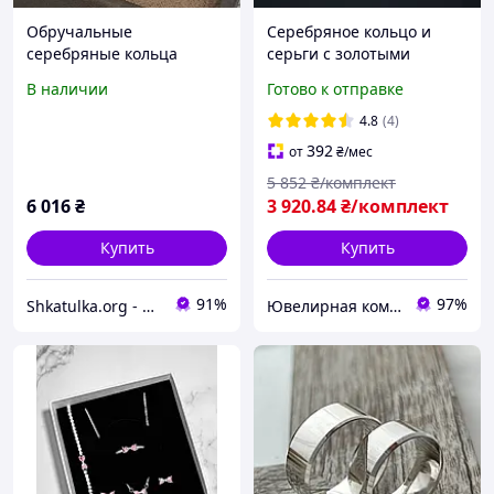
Обручальные
Серебряное кольцо и
серебряные кольца
серьги с золотыми
Европейки пара гладкие
вставками Грация
В наличии
Готово к отправке
4.8
(4)
392
от
₴
/мес
5 852
₴/комплект
6 016
₴
3 920
.84
₴/комплект
Купить
Купить
91%
97%
Shkatulka.org - великий ювелірний маркет для всієї родини!
Ювелирная компания "DIVA"