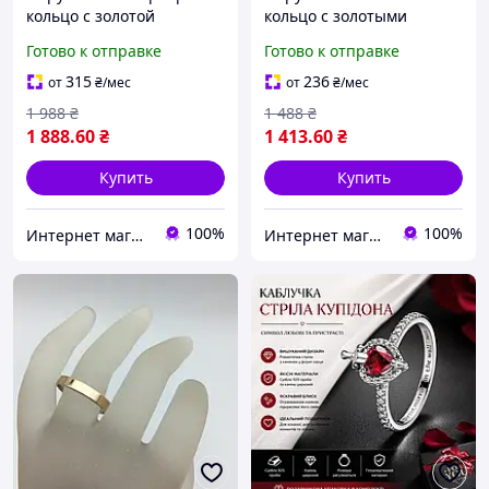
кольцо с золотой
кольцо с золотыми
пластинкой Размер
пластинами
Готово к отправке
Готово к отправке
кольца 20,5
315
236
от
₴
/мес
от
₴
/мес
1 988
₴
1 488
₴
1 888
.60
₴
1 413
.60
₴
Купить
Купить
100%
100%
Интернет магазин "SILVER VEIN"
Интернет магазин "SILVER VEIN"