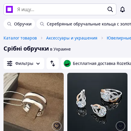
Обручки
Серебряные обручальные кольца с золо
Каталог товаров
Аксессуары и украшения
Ювелирные
Срібні обручки
в Украине
Фильтры
Бесплатная доставка Rozetk