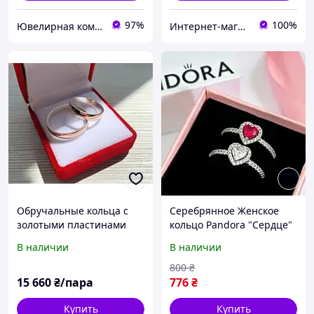
97%
100%
Ювелирная компания "DIVA"
Интернет-магазин "Sriblo"
Обручальные кольца с
Серебрянное Женское
золотыми пластинами
кольцо Pandora "Сердце"
классические "Узы
/ Лучший Подарок!
В наличии
В наличии
любви" свадебные кольца
серебряные
800
₴
15 660
₴/пара
776
₴
Купить
Купить