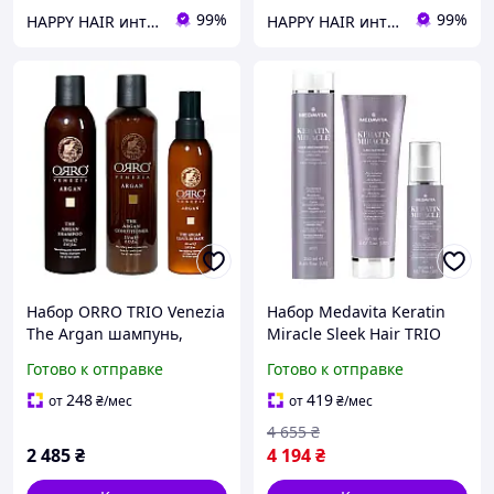
99%
99%
HAPPY HAIR интернет-магазин профессиональной косметики для волос
HAPPY HAIR интернет-магазин профессиональной косметики для волос
Набор ORRO TRIO Venezia
Набор Medavita Keratin
The Argan шампунь,
Miracle Sleek Hair TRIO
кондиционер и спрей-
шампунь, маска, спрей
Готово к отправке
Готово к отправке
маска с маслом арганы,
для пушистых и
250/250/150 мл
непослушных волос
248
419
от
₴
/мес
от
₴
/мес
250/150/150 мл
4 655
₴
2 485
₴
4 194
₴