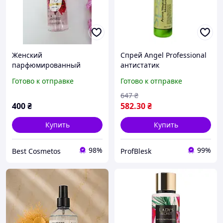
Женский
Спрей Angel Professional
парфюмированный
антистатик
спрей для тела Love
увлажняющий Арома-
Готово к отправке
Готово к отправке
STORM, 250 мл
волшебство 250 мл
647
₴
400
₴
582
.30
₴
Купить
Купить
98%
99%
Best Cosmetos
ProfBlesk