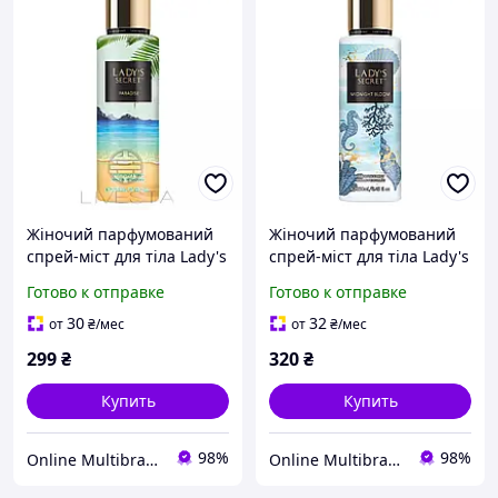
Жіночий парфумований
Жіночий парфумований
спрей-міст для тіла Lady's
спрей-міст для тіла Lady's
Secret Paradise, 250 мл
Secret Midnight Bloom,
Готово к отправке
Готово к отправке
250 мл
30
32
от
₴
/мес
от
₴
/мес
299
₴
320
₴
Купить
Купить
98%
98%
Online Multibrand Store
Online Multibrand Store