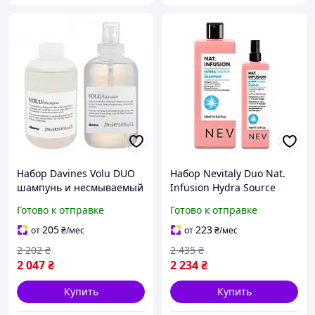
Набор Davines Volu DUO
Набор Nevitaly Duo Nat.
шампунь и несмываемый
Infusion Hydra Source
спрей для придания
шампунь и спрей для
Готово к отправке
Готово к отправке
объему волосам, 2х250 мл
увлажнения сухих волос,
250/150 мл
205
223
от
₴
/мес
от
₴
/мес
2 202
₴
2 435
₴
2 047
₴
2 234
₴
Купить
Купить