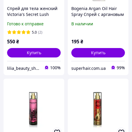
Спрей для тела женский
Bogenia Argan Oil Hair
Victoria's Secret Lush
Spray Спрей с аргановым
Starfruit Lotus 250 мл
маслом 250 мл
Готово к отправке
В наличии
(ЦБ-00010663) D14-2026
5.0
(2)
550
₴
195
₴
Купить
Купить
100%
99%
lilia_beauty_shop
superhair.com.ua