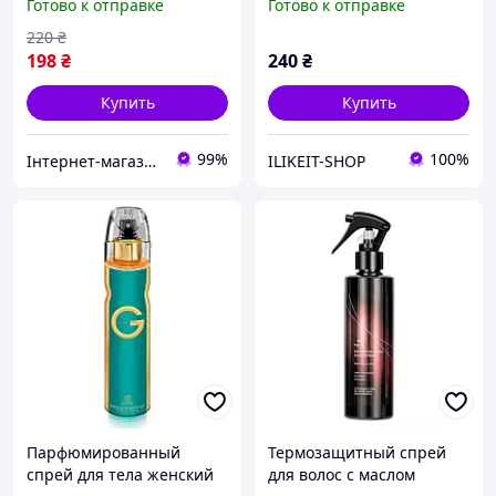
Готово к отправке
Готово к отправке
250 мл
220
₴
198
₴
240
₴
Купить
Купить
99%
100%
Інтернет-магазин якісної побутової хімії "Lavaggi"
ILIKEIT-SHOP
Парфюмированный
Термозащитный спрей
спрей для тела женский
для волос с маслом