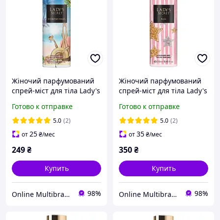
Жіночий парфумований
Жіночий парфумований
спрей-міст для тіла Lady's
спрей-міст для тіла Lady's
Secret Showtime Angel,
Secret Rush, 250 мл
Готово к отправке
Готово к отправке
250 мл
5.0
(2)
5.0
(2)
25
35
от
₴
/мес
от
₴
/мес
249
₴
350
₴
Купить
Купить
98%
98%
Online Multibrand Store
Online Multibrand Store