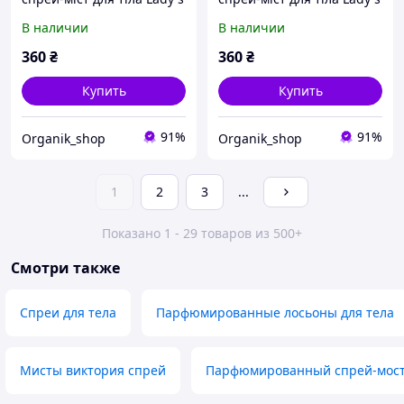
Secret Coconut Passion,
Secret Bane Vanilla Noir,
В наличии
В наличии
250 мл
250 мл
360
₴
360
₴
Купить
Купить
91%
91%
Organik_shop
Organik_shop
1
2
3
...
Показано 1 - 29 товаров из 500+
Смотри также
Спреи для тела
Парфюмированные лосьоны для тела
Мисты виктория спрей
Парфюмированный спрей-мост 