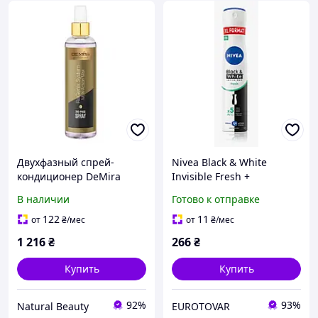
Двухфазный спрей-
Nivea Black & White
кондиционер DeMira
Invisible Fresh +
Professional ReGenix
Antibacterial
В наличии
Готово к отправке
System Multi-Action Mist
антиперспірант спрей
250 мл original
для жінок, 250 мл
122
11
от
₴
/мес
от
₴
/мес
1 216
₴
266
₴
Купить
Купить
92%
93%
Natural Beauty
EUROTOVAR