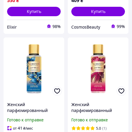
530
₴
409
₴
Купить
Купить
98%
99%
Elixir
CosmosBeauty
Женский
Женский
парфюмированный
парфюмированный
спрей-мост для тела
спрей-мост для тела
Готово к отправке
Готово к отправке
Lorenti "Aqua Glow" 250
Lorenti "Love Wonder" 250
мл
мл
41
от
₴
/мес
5.0
(1)