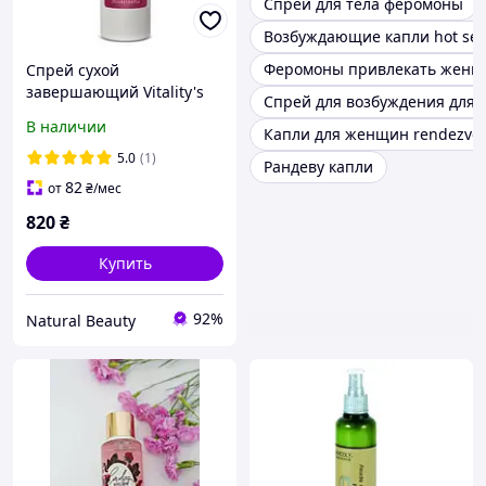
Спрей для тела феромоны
Возбуждающие капли hot sex 
Феромоны привлекать женщ
Спрей сухой
завершающий Vitality's
Спрей для возбуждения для
для объема волос
В наличии
Капли для женщин rendezvo
Care&Style Volume Up
Finishing Spray 250 мл
5.0
(1)
Рандеву капли
82
от
₴
/мес
820
₴
Купить
92%
Natural Beauty