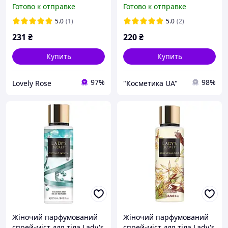
Emper G pour femme 250
Марула Bogenia Marula
Готово к отправке
Готово к отправке
мл (MM36039) (877070)
(250мл)
5.0
(1)
5.0
(2)
231
₴
220
₴
Купить
Купить
97%
98%
Lovely Rose
"Косметика UA"
Жіночий парфумований
Жіночий парфумований
спрей-міст для тіла Lady's
спрей-міст для тіла Lady's