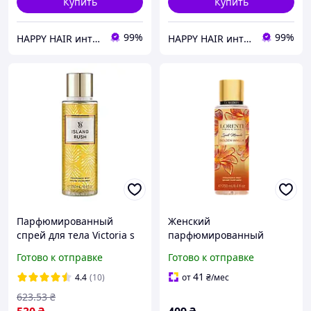
Купить
Купить
99%
99%
HAPPY HAIR интернет-магазин профессиональной косметики для волос
HAPPY HAIR интернет-магазин профессиональной косметики для волос
Парфюмированный
Женский
спрей для тела Victoria s
парфюмированный
Secret Island Rush
спрей-мост для тела
Готово к отправке
Готово к отправке
женский, 250 мл
Lorenti "Golden Vanilla"
250 мл
41
4.4
(10)
от
₴
/мес
623
.53
₴