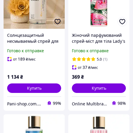
Солнцезащитный
Жіночий парфумований
несмываемый спрей для
спрей-міст для тіла Lady's
волос с экстрактом
Secret After Party Angel,
Готово к отправке
Готово к отправке
горького апельсина и
250 мл
жасмина Kaaral Maraes
189
от
₴
/мес
5.0
(1)
Sun Care, 250 мл
37
от
₴
/мес
1 134
₴
369
₴
Купить
Купить
99%
98%
Pani-shop.com.ua - Ваш магазин косметики!
Online Multibrand Store