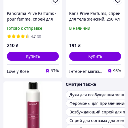
Panorama Prive Parfums -
Kanz Prive Parfums, спрей
pour femme, спрей для
для тела женский, 250 мл
тела женский, 250 мл
Готово к отправке
В наличии
4.7
(3)
210
₴
191
₴
Купить
Купить
97%
96%
Lovely Rose
Інтернет магазин "Гарно та вигідно"
Смотри также
Духи для возбуждения женщ
Феромоны для привлечения
Возбуждающий спрей для ж
Спрей для оргазма для жен