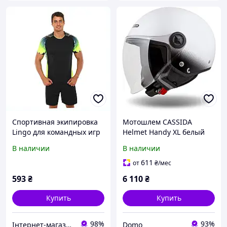
Спортивная экипировка
Мотошлем CASSIDA
Lingo для командных игр
Helmet Handy XL белый
в зале 8E9A46632B
спортивный экипировка
В наличии
В наличии
611
от
₴
/мес
593
₴
6 110
₴
Купить
Купить
98%
93%
Інтернет-магазин NeonLemon
Domo