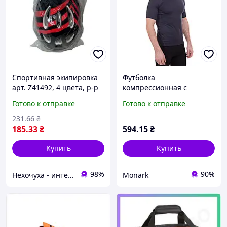
Спортивная экипировка
Футболка
арт. Z41492, 4 цвета, р-р
компрессионная с
шлема 24.5*20 см., в
коротким рукавом
Готово к отправке
Готово к отправке
пакете Z41492_Black-Red
мужская LIDONG LD-1103
Nehochuha
L спортивная экипировка
231
.66
₴
185
.33
₴
594
.15
₴
Купить
Купить
98%
90%
Нехочуха - интернет магазин игрушек
Monark