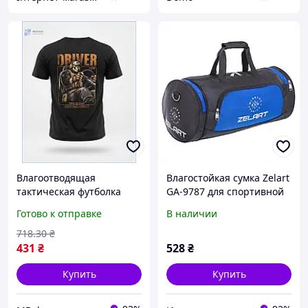
Влагоотводящая
Влагостойкая сумка Zelart
тактическая футболка
GA-9787 для спортивной
размера L спортивная
экипировки H9C032966A
Готово к отправке
В наличии
тренировочная
экипировка для
718
.30
₴
военнослужащих МШоп1
431
₴
528
₴
Купить
Купить