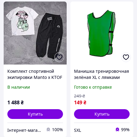
Комплект спортивной
Манишка тренировочная
экипировки Manto x KTOF
зелёная XL с лямками
футболка и перчатки для
полиэстер сетка для
В наличии
Готово к отправке
тренировок
спортивной команды
экипировка
249
₴
1 488
₴
149
₴
Купить
Купить
100%
99%
Інтернет-магазин "OM"
SXL