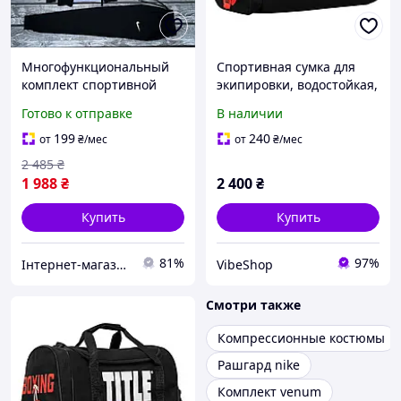
Многофункциональный
Спортивная сумка для
комплект спортивной
экипировки, водостойкая,
экипировки Nike для
с карманами, полиэстер,
Готово к отправке
В наличии
активного отдыха и
красная(VS)
тренировок 5 в 1
199
240
от
₴
/мес
от
₴
/мес
2 485
₴
1 988
₴
2 400
₴
Купить
Купить
81%
97%
Інтернет-магазин Already Better
VibeShop
Смотри также
Компрессионные костюмы
Рашгард nike
Комплект venum