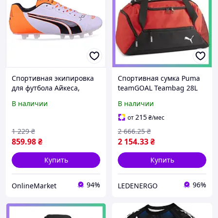
Спортивная экипировка
Спортивная сумка Puma
для футбола Айкеса,
teamGOAL Teambag 28L
8HC609958
красная для экипировки
В наличии
В наличии
45х24х27 см SKU_090232-
03
215
от
₴
/мес
1 229
₴
2 666
.25
₴
859
.98
₴
2 154
.33
₴
Купить
Купить
94%
96%
OnlineMarket
LEDENERGO