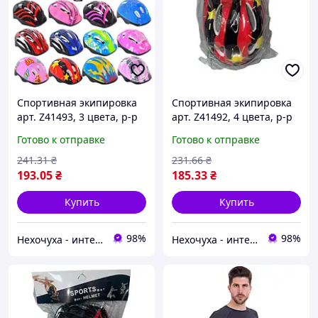
Спортивная экипировка
Спортивная экипировка
арт. Z41493, 3 цвета, р-р
арт. Z41492, 4 цвета, р-р
шлема - 24.5*20 см, в
шлема 24.5*20 см., в
Готово к отправке
Готово к отправке
пакете Z41493 Nehochuha
пакете Z41492_Red-Yellow
Nehochuha
241
.31
₴
231
.66
₴
193
.05
₴
185
.33
₴
Купить
Купить
98%
98%
Нехочуха - интернет магазин игрушек
Нехочуха - интернет магазин игрушек