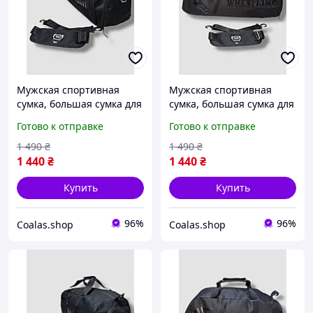
Мужская спортивная
Мужская спортивная
сумка, большая сумка для
сумка, большая сумка для
тренировок и экипировки
тренировок и экипировки
Готово к отправке
Готово к отправке
на 60 литров, сумка для
на 60 литров, сумка для
эдиноборств, сумка
эдиноборств, сумка
1 490
₴
1 490
₴
рюкзак
рюкзак
1 440
₴
1 440
₴
Купить
Купить
96%
96%
Coalas.shop
Coalas.shop