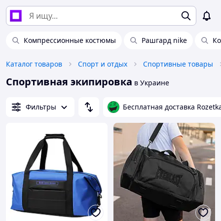
Компрессионные костюмы
Рашгард nike
Ко
Каталог товаров
Спорт и отдых
Спортивные товары
Спортивная экипировка
в Украине
Фильтры
Бесплатная доставка Rozetk