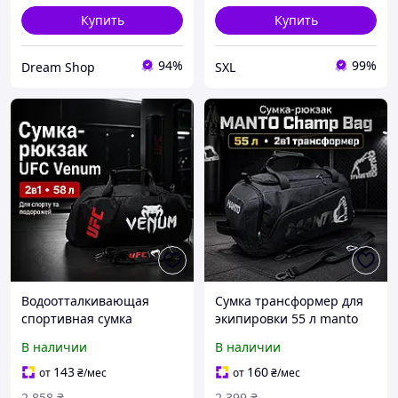
Купить
Купить
94%
99%
Dream Shop
SXL
Водоотталкивающая
Сумка трансформер для
спортивная сумка
экипировки 55 л manto
трансформер 58 л UFC
сумка-рюкзак для
В наличии
В наличии
Venum рюкзак 2в1 для
тренировок и
формы экипировки с
путишествий манто
143
160
от
₴
/мес
от
₴
/мес
отделением для обуви
спортивная торба через
2 858
₴
2 399
₴