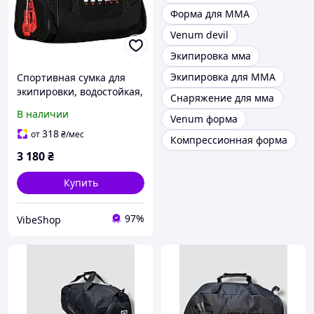
Форма для ММА
Venum devil
Экипировка мма
Экипировка для MMA
Спортивная сумка для
экипировки, водостойкая,
Снаряжение для мма
компактная, черная(VS)
В наличии
Venum форма
318
от
₴
/мес
Компрессионная форма
3 180
₴
Купить
97%
VibeShop