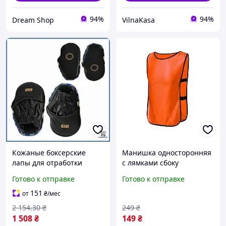
94%
94%
Dream Shop
VilnaKasa
Кожаные боксерские
Манишка односторонняя
лапы для отработки
с лямками сбоку
точных ударов
оранжевая размер L
Готово к отправке
Готово к отправке
профессиональная
полиэстер легкая для
спортивная экипировка
командных игр
151
от
₴
/мес
для бокса шоп1
спортивная
2 154
.30
₴
249
₴
1 508
₴
149
₴