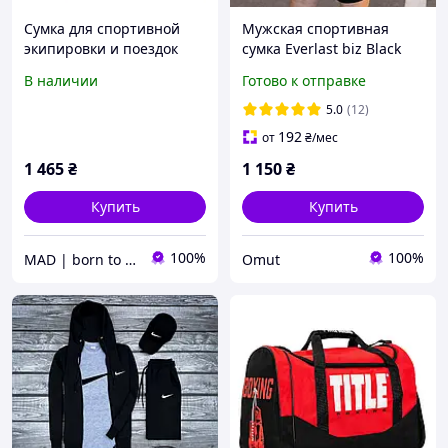
Сумка для спортивной
Мужская спортивная
экипировки и поездок
сумка Everlast biz Black
Easy Spirit синяя от MAD |
черная тканевая для
В наличии
Готово к отправке
born to win
тренировок и экипировки
на 60 литров
5.0
(12)
192
от
₴
/мес
1 465
₴
1 150
₴
Купить
Купить
100%
100%
MAD | born to win™
Omut