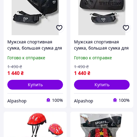
Мужская спортивная
Мужская спортивная
сумка, большая сумка для
сумка, большая сумка для
тренировок и экипировки
тренировок и экипировки
Готово к отправке
Готово к отправке
на 60 литров, сумка для
на 60 литров, сумка для
эдиноборств, сумка
эдиноборств, сумка
1 490
₴
1 490
₴
рюкзак
рюкзак
1 440
₴
1 440
₴
Купить
Купить
100%
100%
Alpashop
Alpashop