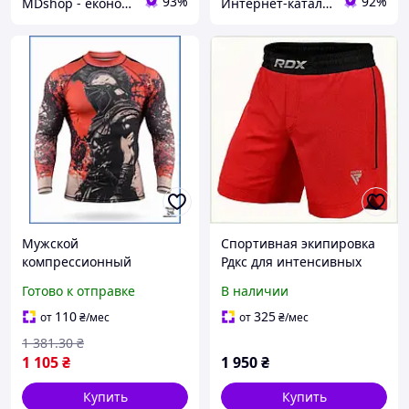
93%
92%
MDshop - економія поруч
Интернет-каталог скидок "BAGSPACE.ua"
Мужской
Спортивная экипировка
компрессионный
Рдкс для интенсивных
рашгард L XL для
нагрузок 8947ME688K
Готово к отправке
В наличии
тренировок в зале
спортивная кофта
110
325
от
₴
/мес
от
₴
/мес
тактическая экипировка
1 381
.30
₴
для спорта шоп1
1 105
₴
1 950
₴
Купить
Купить