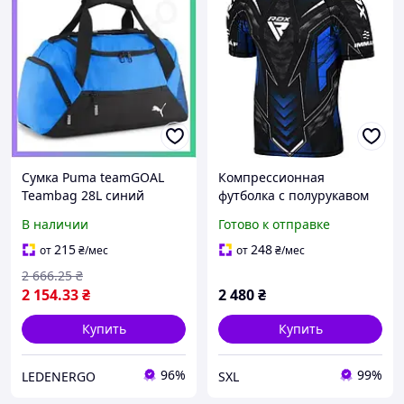
Сумка Puma teamGOAL
Компрессионная
Teambag 28L синий
футболка с полурукавом
45х24х27 см для хранения
для ММА IMMAF синяя
В наличии
Готово к отправке
экипировки унисекс
полиэстер спандекс
SKU_090232-02
размер L спортивная
215
248
от
₴
/мес
от
₴
/мес
экипировка
2 666
.25
₴
2 154
.33
₴
2 480
₴
Купить
Купить
96%
99%
LEDENERGO
SXL