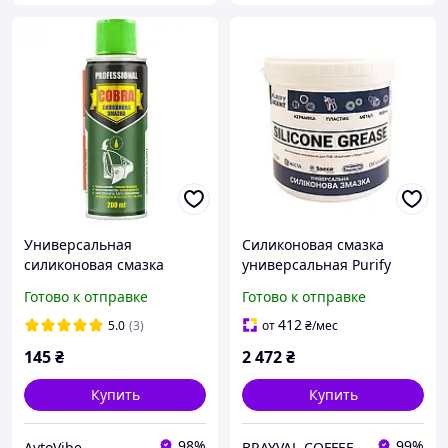
Универсальная
Силиконовая смазка
силиконовая смазка
универсальная Purify
NOWAX Cobra NX20200
agent 1 кг
Готово к отправке
Готово к отправке
200мл
412
5.0
(3)
от
₴
/мес
145
₴
2 472
₴
Купить
Купить
98%
99%
AvtoVibe
BRAYVAL-COFFEE