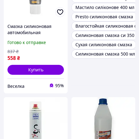
Мастило силіконове 400 мл
Presto силиконовая смазка
Влагостойкая силиконовая с
Смазка силиконовая
автомобильная
Силиконовая смазка си 350
универсальная для
Готово к отправке
Сухая силиконовая смазка
защиты от коррозии и
снижения трения 50 г
837
₴
Силиконовая смазка 500 мл
BROWN
558
₴
Купить
95%
Веселка