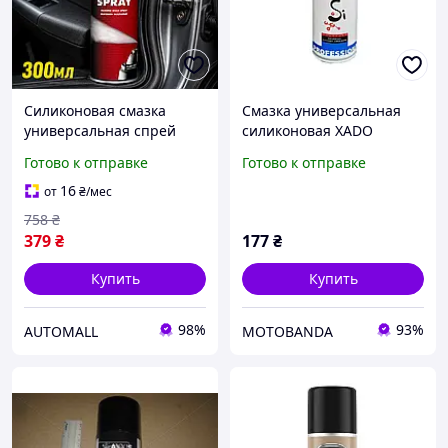
Силиконовая смазка
Смазка универсальная
универсальная спрей
силиконовая XADO
silicone spray Kroon oil
Verylube 150 мл
Готово к отправке
Готово к отправке
300 мл (KL 40017)
16
от
₴
/мес
758
₴
379
₴
177
₴
Купить
Купить
98%
93%
AUTOMALL
MOTOBANDA