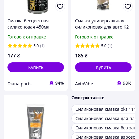
Смазка бесцветная
Смазка универсальная
силиконовая 450мл
силиконовая для авто K2
(Zollex)
SIL AERO аэрозоль 300 мл
Готово к отправке
Готово к отправке
K20009 (K6331)
5.0
(1)
5.0
(1)
177
₴
185
₴
Купить
Купить
94%
98%
Diana parts
AvtoVibe
Смотри также
Силиконовая смазка oks 1110
Силиконовая смазка для пла
Силиконовая смазка без запа
Силиконовая смазка аэрозол