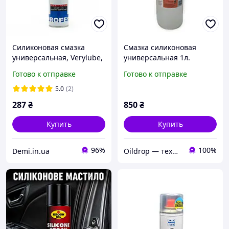
Силиконовая смазка
Смазка силиконовая
универсальная, Verylube,
универсальная 1л.
500 мл
Готово к отправке
Готово к отправке
5.0
(2)
287
₴
850
₴
Купить
Купить
96%
100%
Demi.in.ua
Oildrop — технічна хімія для майстрів, сервісів і виробництва.