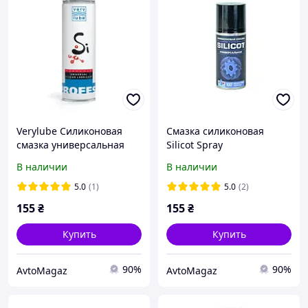
Verylube Силиконовая
Смазка силиконовая
смазка универсальная
Silicot Spray
универсальная 150 мл.
В наличии
В наличии
аэрозоль VMPAUTO
5.0
(1)
5.0
(2)
155
₴
155
₴
Купить
Купить
90%
90%
AvtoMagaz
AvtoMagaz