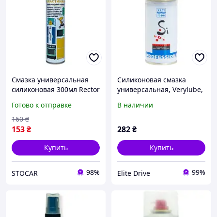
Смазка универсальная
Силиконовая смазка
силиконовая 300мл Rector
универсальная, Verylube,
320 мл (аэрозольный
Готово к отправке
В наличии
баллон 405 мл),
английская/украинский
160
₴
153
₴
282
₴
Купить
Купить
98%
99%
STOCAR
Elite Drive