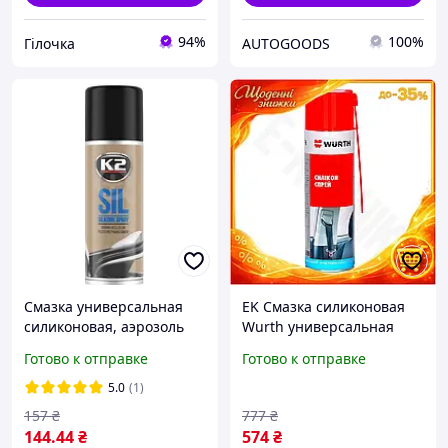
94%
100%
Гілочка
AUTOGOODS
Смазка универсальная
EK Смазка силиконовая
силиконовая, аэрозоль
Wurth универсальная
"К2" Sil 150 мл
спрей Original Design
Готово к отправке
Готово к отправке
500мл для защиты и
ухода за автомобиле
5.0
(1)
HFX17_E
157
₴
777
₴
144
.44
₴
574
₴