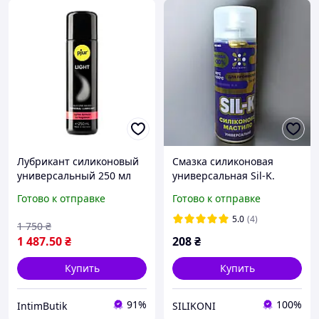
Лубрикант силиконовый
Смазка силиконовая
универсальный 250 мл
универсальная Sil-K.
Pjur Light 2-в-1 для секса
Готово к отправке
Готово к отправке
и массажа
5.0
(4)
1 750
₴
1 487
.50
₴
208
₴
Купить
Купить
91%
100%
IntimButik
SILIKONI