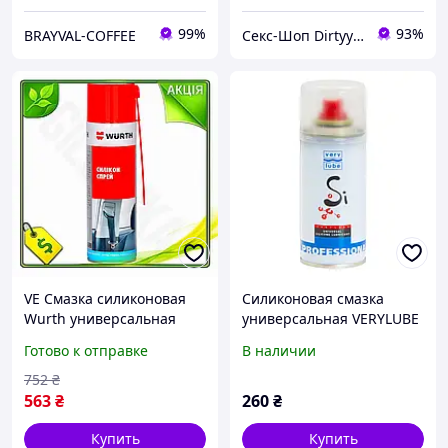
99%
93%
BRAYVAL-COFFEE
Секс-Шоп Dirtyyy - Включи любовь!
VE Смазка силиконовая
Силиконовая смазка
Wurth универсальная
универсальная VERYLUBE
New Version спрей 500мл
XB40005 320мл
Готово к отправке
В наличии
для защиты и ухода за
водоотталкивающая, до
автомобилем ан N6W_VER
+250°C, для резины и
752
₴
пластика
563
₴
260
₴
Купить
Купить