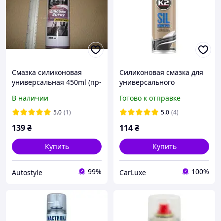
Смазка силиконовая
Силиконовая смазка для
универсальная 450ml (пр-
универсального
во Axxis) G-2018-450
применения K2 SIL 150 ml
В наличии
Готово к отправке
5.0
(1)
5.0
(4)
139
₴
114
₴
Купить
Купить
99%
100%
Autostyle
CarLuxe