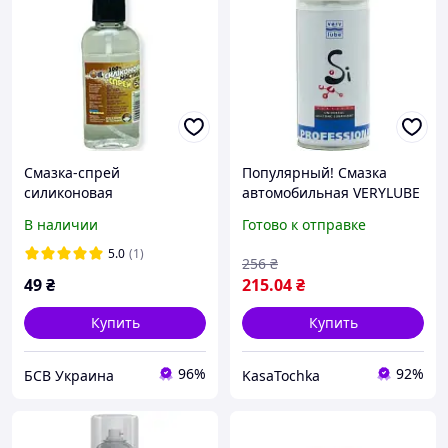
Смазка-спрей
Популярный! Смазка
силиконовая
автомобильная VERYLUBE
универсальная Oil Drop
Силиконовая
В наличии
Готово к отправке
50 мл
универсальная 150 мл (XB
40205) - Лучшее качество
5.0
(1)
256
₴
только на Nukleon.com.ua
49
₴
215
.04
₴
Купить
Купить
96%
92%
БСВ Украина
KasaTochka