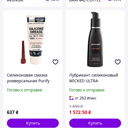
Силиконовая смазка
Лубрикант силиконовый
универсальная Purify
WICKED ULTRA
agent 100 г
универсальный, 60 мл.
Готово к отправке
Готово к отправке
Снижка Страус
262
от
₴
/мес
1 850
₴
637
₴
1 572
.50
₴
Купить
Купить