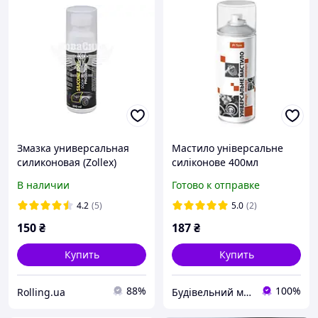
Змазка универсальная
Мастило універсальне
силиконовая (Zollex)
силіконове 400мл
100мл. (для резиновых
аерозоль PiTon
В наличии
Готово к отправке
уплотнителей),18033,
4.2
(5)
5.0
(2)
150
₴
187
₴
Купить
Купить
88%
100%
Rolling.ua
Будівельний маркет Маяк