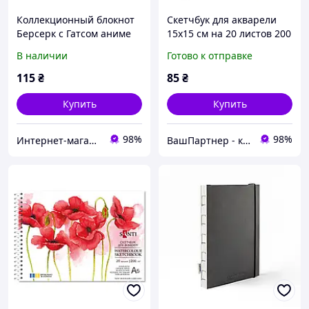
Коллекционный блокнот
Скетчбук для акварели
Берсерк с Гатсом аниме
15х15 см на 20 листов 200
мерч FG 81731AE1X0
г/м2 на спирали, ТМ
В наличии
Готово к отправке
SANTI
115
₴
85
₴
Купить
Купить
98%
98%
Интернет-магазин "SmartShop"
ВашПартнер - канцтовары, игрушки и детская книга, бытовая химия