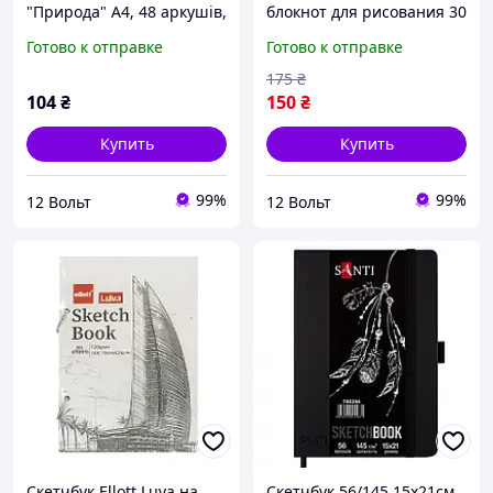
"Природа" А4, 48 аркушів,
блокнот для рисования 30
21*29см,LB4A50-7542---
листов, 160 г/м² Sketch
Готово к отправке
Готово к отправке
A105
Book CLBZ-003-16K на
спирали
175
₴
104
₴
150
₴
Купить
Купить
99%
99%
12 Вольт
12 Вольт
Скетчбук Ellott Luva на
Скетчбук 56/145 15х21см