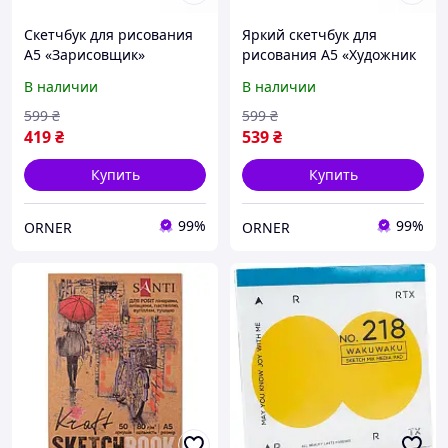
Скетчбук для рисования
Яркий скетчбук для
А5 «Зарисовщик»
рисования А5 «Художник
фиолетовый 120 стр. /
на всю голову» розовый
В наличии
В наличии
Блокнот для эскизов и
120 стр. / Блокнот для
творчества
эскизов и творчества
599
₴
599
₴
419
₴
539
₴
Купить
Купить
99%
99%
ORNER
ORNER