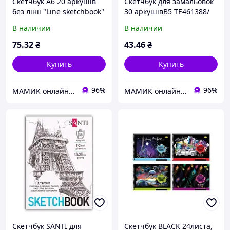
Скетчбук A6 20 аркушів
Скетчбук для замальовок
без лінії "Line sketchbook"
30 аркушівВ5 ТЕ461388/
one, кава 54958/Profiplan
Тетрада
В наличии
В наличии
75
.32
₴
43
.46
₴
Купить
Купить
96%
96%
МАМИК онлайн супермаркет
МАМИК онлайн супермаркет
Скетчбук SANTI для
Скетчбук BLACK 24листа,