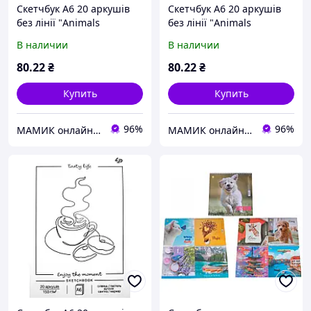
Скетчбук A6 20 аркушів
Скетчбук A6 20 аркушів
без лінії "Animals
без лінії "Animals
sketchbook" three, лев
sketchbook" two, пес
В наличии
В наличии
40425/Profiplan
87034/Profiplan
80
.22
₴
80
.22
₴
Купить
Купить
96%
96%
МАМИК онлайн супермаркет
МАМИК онлайн супермаркет