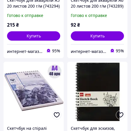
Скетчбук для акварели А5
Скетчбук для акварели А6
20 листов 200 г/м (743294)
20 листов 200 г/м (743289)
Santi
Santi
Готово к отправке
Готово к отправке
215
₴
92
₴
Купить
Купить
95%
95%
интернет-магазин "Русалочка"
интернет-магазин "Русалочка"
Скетчбук на спіралі
Скетчбук для эскизов,