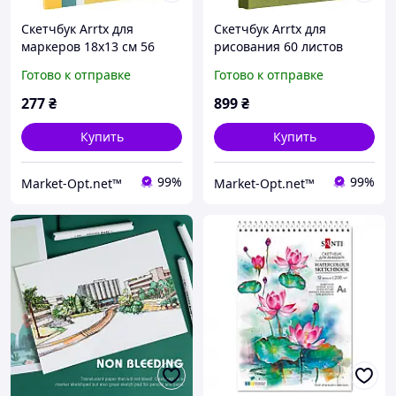
Скетчбук Arrtx для
Скетчбук Arrtx для
маркеров 18x13 см 56
рисования 60 листов
листов
297х210 мм 180 г/м2
Готово к отправке
Готово к отправке
277
₴
899
₴
Купить
Купить
99%
99%
Market-Opt.net™
Market-Opt.net™