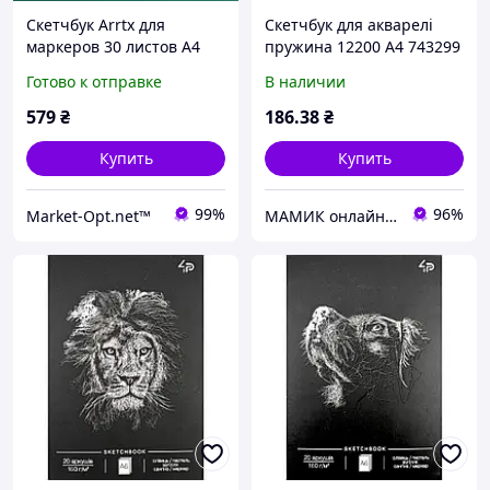
Скетчбук Arrtx для
Скетчбук для акварелі
маркеров 30 листов A4
пружина 12200 А4 743299
Santi
Готово к отправке
В наличии
579
₴
186
.38
₴
Купить
Купить
99%
96%
Market-Opt.net™
МАМИК онлайн супермаркет