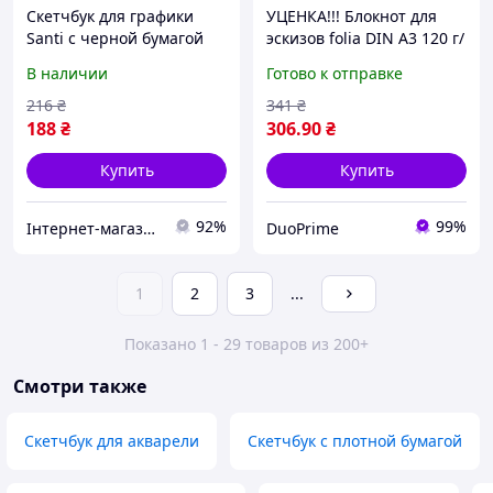
Скетчбук для графики
УЦЕНКА!!! Блокнот для
Santi с черной бумагой
эскизов folia DIN A3 120 г/
15x21 см PU 145 г/м2 56 л
м2 - 50 листов, белая
В наличии
Готово к отправке
(743244)
рисующая бумага без
хлора
216
₴
341
₴
188
₴
306
.90
₴
Купить
Купить
92%
99%
Інтернет-магазин "Klever"
DuoPrime
1
2
3
...
Показано 1 - 29 товаров из 200+
Смотри также
Скетчбук для акварели
Скетчбук с плотной бумагой