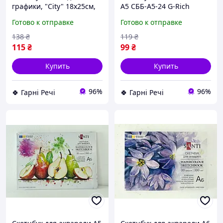
графики, "City" 18х25см,
А5 СББ-А5-24 G-Rich
30 листов 743199 G-Rich
Готово к отправке
Готово к отправке
138
₴
119
₴
115
₴
99
₴
Купить
Купить
96%
96%
🍀 Гарні Речі
🍀 Гарні Речі