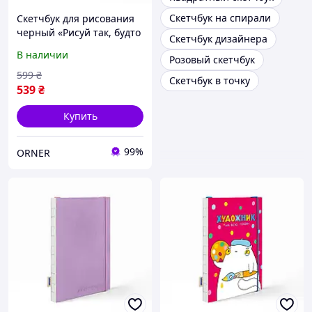
Скетчбук на спирали
Скетчбук для рисования
черный «Рисуй так, будто
Скетчбук дизайнера
никто не видит» А5 120
В наличии
Розовый скетчбук
стр. / Блокнот для эскизов
599
₴
Скетчбук в точку
539
₴
Купить
99%
ORNER