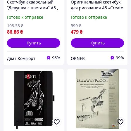
Скетчбук акварельный
Оригинальный скетчбук
"Девушка с цветами" А5 ,
для рисования А5 «Create
20 листов Хіт продажу!
yourself» 120 стр. /
Готово к отправке
Готово к отправке
Альбом для скетчинга
108
.58
₴
599
₴
86
.86
₴
479
₴
Купить
Купить
96%
99%
Дім і Комфорт
ORNER