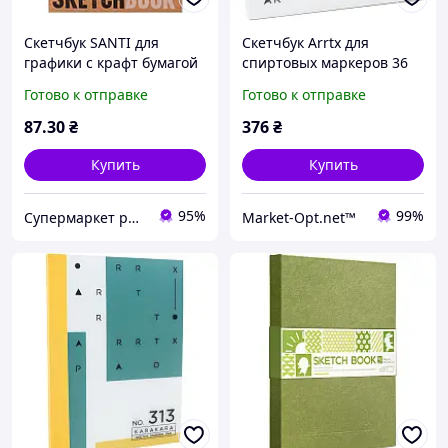
Скетчбук SANTI для
Скетчбук Arrtx для
графики с крафт бумагой
спиртовых маркеров 36
A5 15x21см 50 л. склейка
листов 18x18 см
Готово к отправке
Готово к отправке
80г/м2 (743247)
87
.30
₴
376
₴
Купить
Купить
95%
99%
Супермаркет рюкзаков "Rukzak-market"
Market-Opt.net™