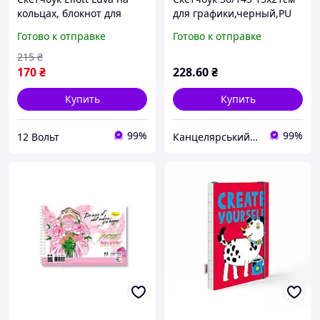
кольцах, блокнот для
для графики,черный,PU
рисования, 85 листов,
No743244/Santi/(10)
Готово к отправке
Готово к отправке
бумага 120 г/м², формат
19×26 см (CLBZ-007-16K)
215
₴
170
₴
228
.60
₴
Купить
Купить
99%
99%
12 Вольт
Канцелярський Сад - 🍀 територія вдалих покупок! 🍀