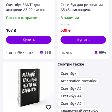
Скетчбук SANTI для
Скетчбук для рисования
акварели А5 20 листов
А5 «Зарисовщик»
пружина 200г/м2
графитовый 120 стр. /
Готово к отправке
В наличии
Блокнот для эскизов с
чистыми листами
599
₴
167
₴
539
₴
Купить
Купить
99%
99%
"BIG-Office" - Канцтовары, рюкзаки и товары для творчества!
ORNER
Смотри также
Скетчбук
Art creation скетчбук
Скетчбук А5
Скетчбук А4
Скетчбук А6
Квадратный скетчбук