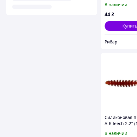
В наличии
44
₴
Купит
Рибар
Cиликоновая 
AIR leech 2.2" 
col. 34
В наличии