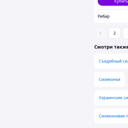
Купит
Рибар
1
2
Смотри такж
Съедобный си
Силиконки
Украинские с
Силиконовая 