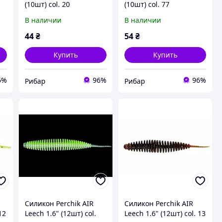
(10шт) col. 20
(10шт) col. 77
В наличии
В наличии
44
₴
54
₴
Купить
Купить
6%
96%
96%
Рибар
Рибар
Силикон Perchik AIR
Силикон Perchik AIR
12
Leech 1.6" (12шт) col.
Leech 1.6" (12шт) col. 13