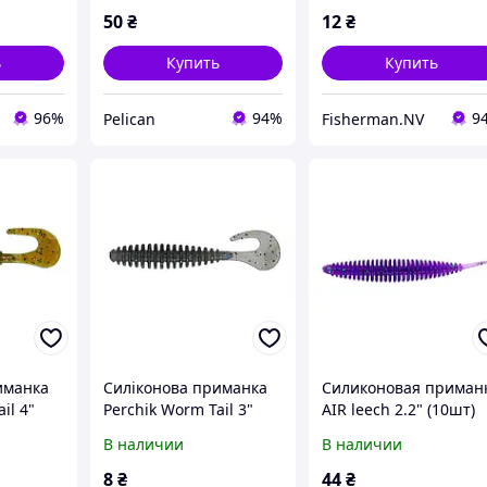
50
₴
12
₴
ь
Купить
Купить
96%
94%
9
Pelican
Fisherman.NV
иманка
Силіконова приманка
Cиликоновая приман
il 4"
Perchik Worm Tail 3"
AIR leech 2.2" (10шт)
колір 14
col. 33
В наличии
В наличии
8
₴
44
₴