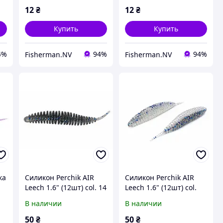
12
₴
12
₴
Купить
Купить
4%
94%
94%
Fisherman.NV
Fisherman.NV
ка
Силикон Perchik AIR
Силикон Perchik AIR
Leech 1.6" (12шт) col. 14
Leech 1.6" (12шт) col.
14/31
В наличии
В наличии
50
₴
50
₴