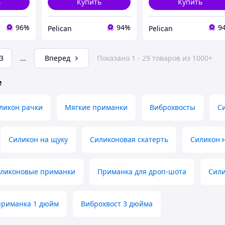
ь
Купить
Купить
96%
94%
9
Pelican
Pelican
3
...
Вперед
Показано 1 - 29 товаров из 1000+
е
ликон рачки
Мягкие приманки
Виброхвосты
С
Силикон на щуку
Силиконовая скатерть
Силикон н
иликоновые приманки
Приманка для дроп-шота
Сили
приманка 1 дюйм
Виброхвост 3 дюйма