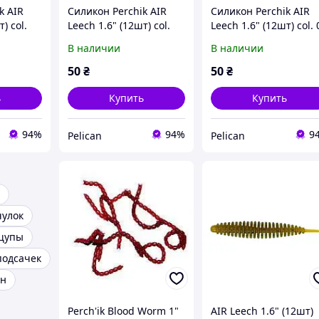
k AIR
Силикон Perchik AIR
Силикон Perchik AIR
) col.
Leech 1.6" (12шт) col.
Leech 1.6" (12шт) col. 
02/27
В наличии
В наличии
50
₴
50
₴
ь
Купить
Купить
94%
94%
9
Pelican
Pelican
чулок
щупы
подсачек
он
Perch'ik Blood Worm 1"
AIR Leech 1.6" (12шт)