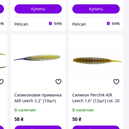
Купить
Купить
6%
94%
94%
Pelican
Pelican
Cиликоновая приманка
Силикон Perchik AIR
AIR Leech 2.2" (10шт)
Leech 1.6" (12шт) col. 20
col.05/27
В наличии
В наличии
58
₴
50
₴