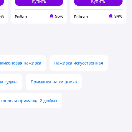
Купить
Купить
4%
96%
94%
Рибар
Pelican
иликоновая наживка
Наживка искусственная
а судака
Приманка на хищника
коновая приманка 2 дюйма