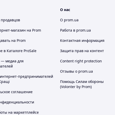
О нас
 продавцов
О prom.ua
ернет-магазин
на Prom
Работа в prom.ua
авать на Prom
Контактная информация
 в Каталоге ProSale
Защита прав на контент
 — медиа для
Content right protection
ателей
Отзывы о prom.ua
 интернет-предпринимателей
Кращі
Помощь Силам обороны
(Volonter by Prom)
льское соглашение
онфиденциальности
боты на маркетплейсе