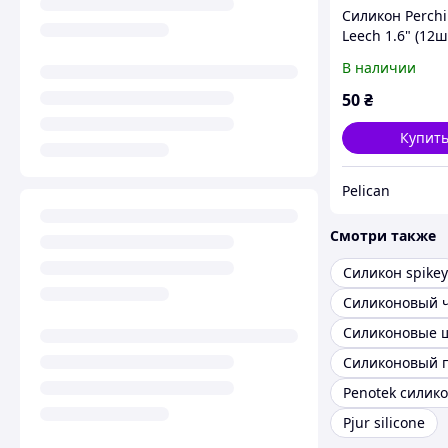
Силикон Perchi
Leech 1.6" (12шт
02/15
В наличии
50
₴
Купит
Pelican
Смотри также
Силикон spikey
Силиконовый 
Силиконовые 
Силиконовый 
Penotek силик
Pjur silicone