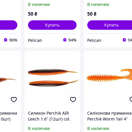
102
В наличии
В наличии
50
₴
50
₴
ь
Купить
Купить
96%
94%
9
Pelican
Pelican
приманка
Силикон Perchik AIR
Силіконова приманка
(10шт)
Leech 1.6" (12шт) col.
Perchik Worm Tail 4"
13/02
колір 02
В наличии
В наличии