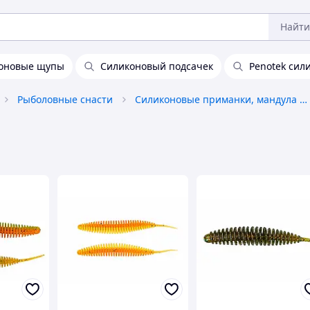
Найти
оновые щупы
Силиконовый подсачек
Penotek сил
Рыболовные снасти
Силиконовые приманки, мандула и стримеры