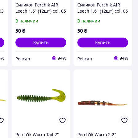
Силикон Perchik AIR
Силикон Perchik AIR
03
Leech 1.6" (12шт) col. 05
Leech 1.6" (12шт) col. 06
В наличии
В наличии
50
₴
50
₴
Купить
Купить
4%
94%
94%
Pelican
Pelican
Perch'ik Worm Tail 2"
Perch'ik Worm 2.2"