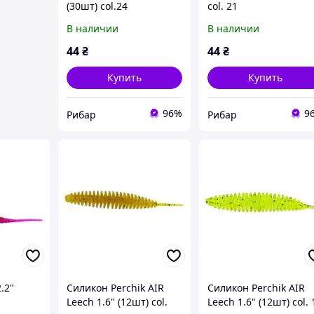
(30шт) col.24
col. 21
В наличии
В наличии
44
₴
44
₴
Купить
Купить
96%
9
Рибар
Рибар
.2"
Силикон Perchik AIR
Силикон Perchik AIR
Leech 1.6" (12шт) col.
Leech 1.6" (12шт) col. 