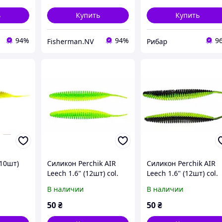
ь
Купить
Купить
94%
94%
9
Fisherman.NV
Рибар
(10шт)
Силикон Perchik AIR
Силикон Perchik AIR
Leech 1.6" (12шт) col.
Leech 1.6" (12шт) col.
15/27
18/16
В наличии
В наличии
50
₴
50
₴