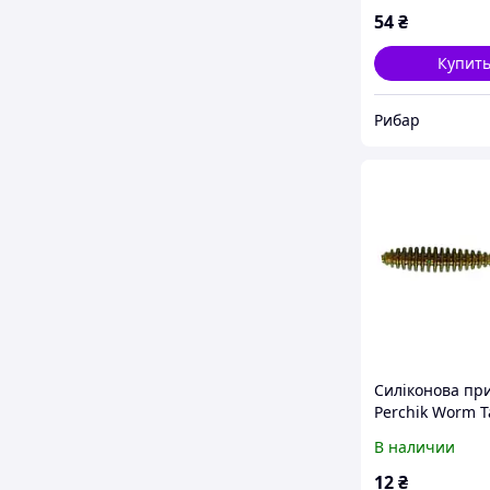
54
₴
Купит
Рибар
Силіконова пр
Perchik Worm Ta
колір 03
В наличии
12
₴