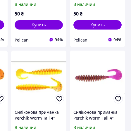
12/31
В наличии
В наличии
50
₴
50
₴
Купить
Купить
4%
94%
94%
Pelican
Pelican
Силіконова приманка
Силіконова приманка
Perchik Worm Tail 4"
Perchik Worm Tail 4"
колір D.C 02/27
колір 06
В наличии
В наличии