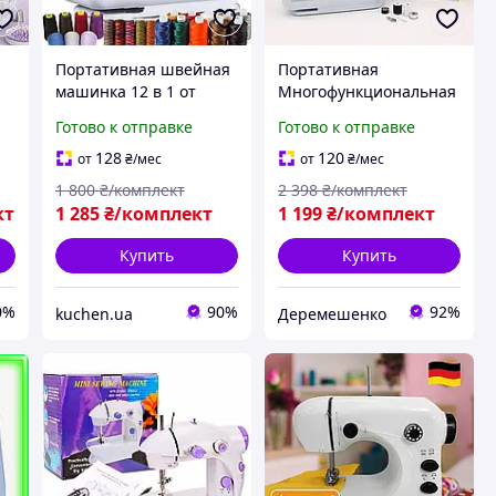
Портативная швейная
Портативная
машинка 12 в 1 от
Многофункциональная
батареек и сети Sewing
швейная машинка 12 в
Готово к отправке
Готово к отправке
Machine 505. Швейная
1SEWING MACHINE 505
ая
машина с оверлоком,
Бытовая швейная
128
120
от
₴
/мес
от
₴
/мес
я
подсветкой, педальЮ.
машинка с
1 800
₴/комплект
2 398
₴/комплект
аксессуарами для
кт
1 285
₴/комплект
1 199
₴/комплект
шитья
Купить
Купить
0%
90%
92%
kuchen.ua
Деремешенко