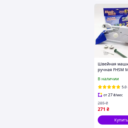
Швейная маш
ручная FHSM M
SEWING HANDY
В наличии
CS-101B + БАТ
5.0
27
от
₴
/мес
285
₴
271
₴
Купит