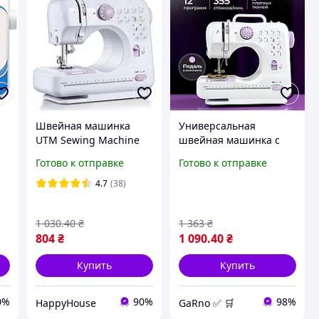
Швейная машинка
Универсальная
UTM Sewing Machine
швейная машинка с
!
505 iC227
педалью от сети
Готово к отправке
Готово к отправке
Машина для шитья 12
строчек с подсветкой
4.7
(38)
на батарейках
1 030
.40
₴
1 363
₴
804
₴
1 090
.40
₴
Купить
Купить
0%
90%
98%
HappyHouse
GaRno ✅ 🛒