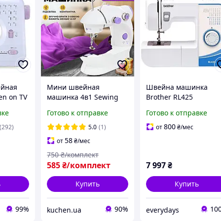
йная
Мини швейная
Швейна машинка
en on TV
машинка 4в1 Sewing
Brother RL425
achine
Machine. Портативная
(4977766706230) Нова
вке
Готово к отправке
Готово к отправке
швейная машина 2
2026
скорости, работает от
800
(292)
5.0
(1)
от
₴
/мес
сети или батарееК.
58
от
₴
/мес
750
₴/комплект
585
₴/комплект
7 997
₴
ь
Купить
Купить
99%
90%
10
kuchen.ua
everydays