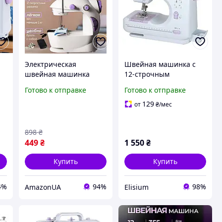
Электрическая
Швейная машинка с
швейная машинка
12-строчным
полуавтомат хорошая
оверлоком и
Готово к отправке
Готово к отправке
2
машина 4 в 1 с
прижимной педалью +
педалью запасной
катушки 2шт
129
от
₴
/мес
й
иглой и двойной нитью
898
₴
449
₴
1 550
₴
Купить
Купить
4%
94%
98%
AmazonUA
Elisium