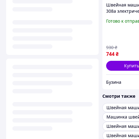
Швейная маш
308a электрич
компактная на
Готово к отпра
модель для бы
шитья одежды
sea
930
₴
744
₴
Купит
Бузина
Смотри также
Швейная маши