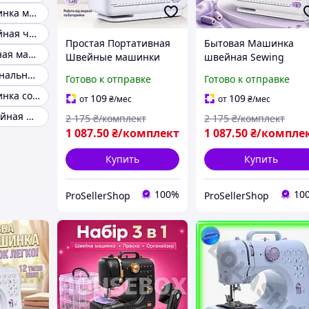
Швейная машинка механическая
Машинка швейная чайка
Простая Портативная
Бытовая Машинка
Простая швейная машинка
Швейные машинки
швейная Sewing
Электрическая
Machine для
Многофункциональная швейная машинка
Готово к отправке
Готово к отправке
Швейная машинка
начинающих
Швейная машинка со встроенным оверлоком
12в1 для шитья мини
Многофункциональн
109
109
от
₴
/мес
от
₴
/мес
Домашняя
Швейная машина дл
Китайская швейная машинка
2 175
₴/комплект
2 175
₴/комплект
портативная швацкая
дома Машина для
1 087
.50
₴/комплект
1 087
.50
₴/компле
машинка
шитья
Купить
Купить
100%
10
ProSellerShop
ProSellerShop