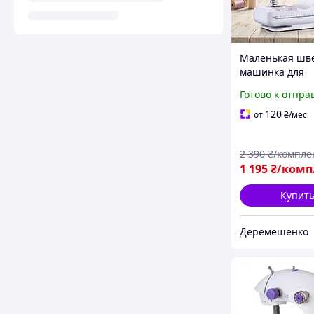
Маленькая шв
машинка для
домашних нуж
Готово к отпра
Портативная 
машинка с за
120
от
₴
/мес
иглами с инст
по эксплуатац
2 390
₴/компле
1 195
₴/комп
Купит
Деремешенко