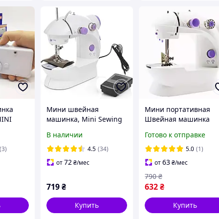
инка
Мини швейная
Мини портативная
INI
машинка, Mini Sewing
Швейная машинка
 STITCH
SM202A / Портативная
Белый
В наличии
Готово к отправке
АРЕЙКИ!
машинка для шитья /
Швейная мини
(3)
4.5
(34)
5.0
(1)
машинка
72
63
от
₴
/мес
от
₴
/мес
790
₴
719
₴
632
₴
ь
Купить
Купить