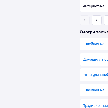
Интернет-магазин "МадивиС"
1
2
Смотри такж
Швейная маш
Домашняя пор
Иглы для шве
Швейная маши
Традиционная