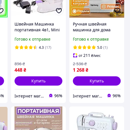
а
Швейная Машинка
Ручная швейная
портативная 4в1, Mini
машинка для дома
Sewing Machine SM-201
Rainberg RB-110 4.8 Вт,
Готово к отправке
Готово к отправке
я
/ Машинка для шитья с
машинка для шитья,
ия
адаптером и педалью
мини швейная
4.3
(17)
5.0
(1)
машинка бытовая
211
от
₴
/мес
896
₴
2 536
₴
448
₴
1 268
₴
Купить
Купить
6%
96%
96%
Інтернет магазин WOWShop
Інтернет магазин WOWShop