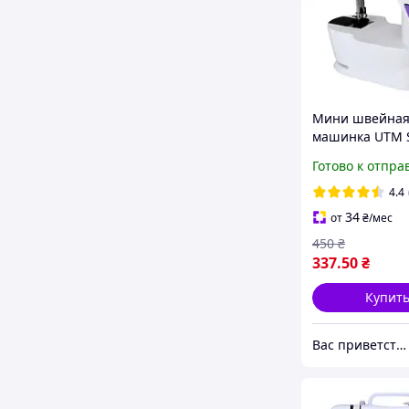
Мини швейна
машинка UTM 
machine 201 22
Готово к отпра
педалью iC227
4.4
34
от
₴
/мес
450
₴
337
.50
₴
Купит
Вас приветствует интернет-магазин SvetOn!