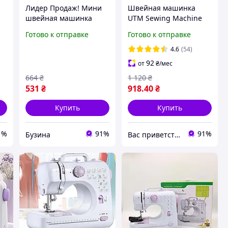
Лидер Продаж! Мини
Швейная машинка
швейная машинка
UTM Sewing Machine
ья
FHSM 202 4 в 1 с
705 (12 функций) SN27
Готово к отправке
Готово к отправке
педалью и подсветкой
+ адаптер 220V,
4.6
(54)
Швейная машина для
92
от
₴
/мес
детей - КлікБай
664
₴
1 120
₴
531
₴
918
.40
₴
Купить
Купить
1%
91%
91%
Бузина
Вас приветствует интернет-магазин SvetOn!