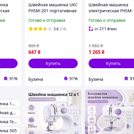
инка
Швейная машинка UKC
Швейная машинка
еская
FHSM-201 портативная
электрическая FHSM-
стольная
электромеханическая
505 бытовая для шит
вке
Готово к отправке
Готово к отправке
тового
для шитья и заштопки
и домашнего
 ткани
вещей
использования с
211
3.8
(14)
от
₴
/мес
педалью на 13
функций- (Мрія)
809
₴
1 582
₴
647
₴
1 265
₴
ь
Купить
Купить
91%
91%
9
Бузина
Бузина
Швейная машинка 12в1
Машинка швейная для начинающих
Швейная машинка Германия
нка 505