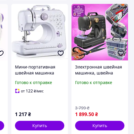
Мини-портативная
Электронная швейная
швейная машинка
машинка, швейна
MIFXIN электрическая
машинка, Швейна
Готово к отправке
Готово к отправке
для начинающих и
машинка з оверлоком,
женщин с 12 стежками
Швейна машинка для
122
от
₴
/мес
и ножной педалью
шиття
3 799
₴
1 217
₴
1 899
.50
₴
Купить
Купить