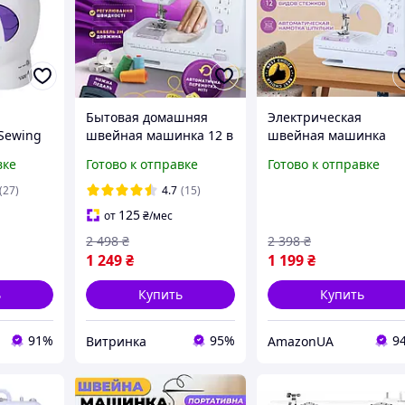
я
Бытовая домашняя
Электрическая
Sewing
швейная машинка 12 в
швейная машинка
0V и
1 505 ручная для
автомат хорошая
вке
Готово к отправке
Готово к отправке
шитья дома с педалью
бюджетная машина 1
и подсветкой от сети и
в 1 с педалью и
(27)
4.7
(15)
батареек
оверлочным строчко
125
от
₴
/мес
2 498
₴
2 398
₴
1 249
₴
1 199
₴
ь
Купить
Купить
91%
95%
9
Витринка
AmazonUA