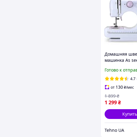
Домашняя шве
машинка As se
Mini Sewing M
Готово к отпра
FHSM 505 12в1
(2_009715) D5-
4.7
130
от
₴
/мес
1 899
₴
1 299
₴
Купит
Tehno UA