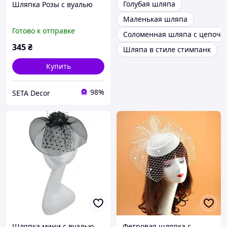
Голубая шляпа
Шляпка Розы с вуалью
Маленькая шляпа
Готово к отправке
Соломенная шляпа с цепочк
345
₴
Шляпа в стиле стимпанк
Купить
98%
SETA Decor
Шляпка мини с вуалью
Фетровая шляпка с