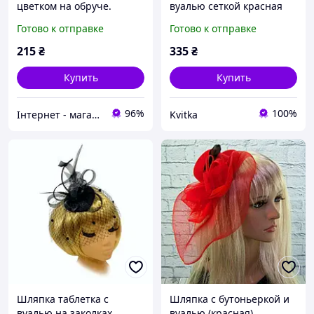
цветком на обруче.
вуалью сеткой красная
Готово к отправке
Готово к отправке
215
₴
335
₴
Купить
Купить
96%
100%
Інтернет - магазин "Prikoloff"
Kvitka
Шляпка таблетка с
Шляпка с бутоньеркой и
вуалью на заколках
вуалью (красная)