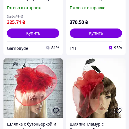
бутоньеркой карнавал
вуалью белая (VEIL39)
Готово к отправке
Готово к отправке
приколов для
праздничного образа
525
.71
₴
вечеринки
325
.71
₴
370
.50
₴
Купить
Купить
81%
93%
GarnoByde
TYT
Шляпка с бутоньеркой и
Шляпка Гламур с