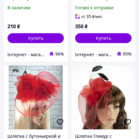
заколке
заколке
В наличии
Готово к отправке
35
от
₴
/мес
210
₴
350
₴
Купить
Купить
96%
95%
Інтернет - магазин "Prikoloff"
Інтернет - магазин одягу та взуття Зiрочка
Шляпка с бутоньеркой и
Шляпка Гламур с