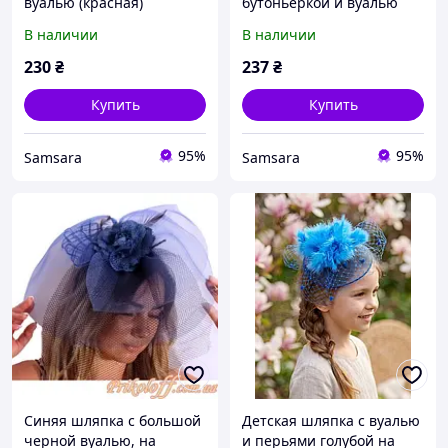
вуалью (красная)
бутоньеркой и вуалью
(красная)
В наличии
В наличии
230
₴
237
₴
Купить
Купить
95%
95%
Samsara
Samsara
Синяя шляпка с большой
Детская шляпка с вуалью
черной вуалью, на
и перьями голубой на