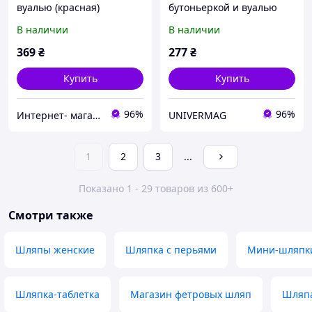
вуалью (красная)
бутоньеркой и вуалью
(красная)
В наличии
В наличии
369
₴
277
₴
Купить
Купить
96%
96%
Интернет- магазин "Праздник-shop"
UNIVERMAG
1
2
3
...
Показано 1 - 29 товаров из 600+
Смотри также
Шляпы женские
Шляпка с перьями
Мини-шляпки
Шляпка-таблетка
Магазин фетровых шляп
Шляпа