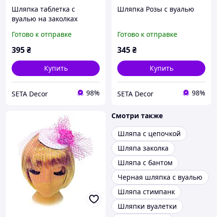
Шляпка таблетка с
Шляпка Розы с вуалью
вуалью на заколках
чёрная карнавальная
Готово к отправке
Готово к отправке
395
₴
345
₴
Купить
Купить
98%
98%
SETA Decor
SETA Decor
Смотри также
Шляпа с цепочкой
Шляпа заколка
Шляпа с бантом
Черная шляпка с вуалью
Шляпа стимпанк
Шляпки вуалетки