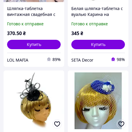
Шляпка-таблетка
Белая шляпка-таблетка с
винтажная свадебная с
вуалью Карина на
вуалью белая (VEIL39)
заколках
Готово к отправке
Готово к отправке
370
.50
₴
345
₴
Купить
Купить
89%
98%
LOL MAFIA
SETA Decor