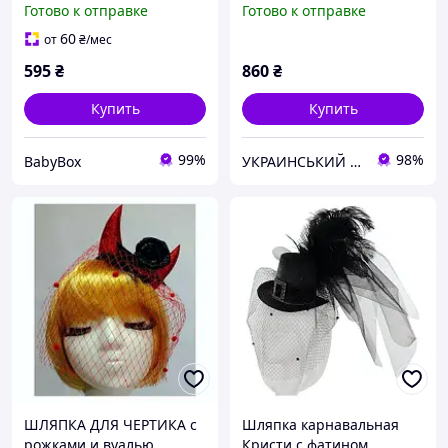
Готово к отправке
Готово к отправке
60
от
₴
/мес
595
₴
860
₴
Купить
Купить
99%
98%
BabyBox
УКРАИНСЬКИЙ БАРМАЛЕЙ
ШЛЯПКА ДЛЯ ЧЕРТИКА с
Шляпка карнавальная
рожками и вуалью
Кристи с фатином,