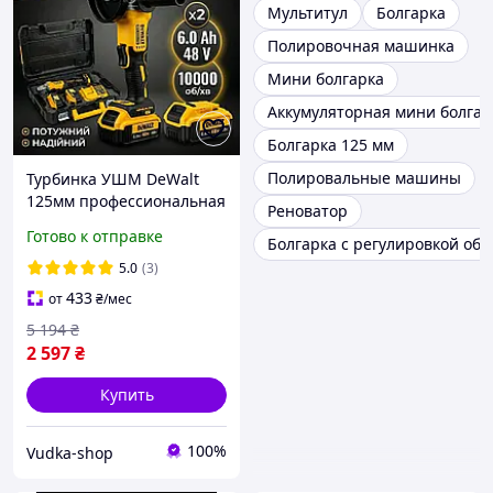
Мультитул
Болгарка
Полировочная машинка
Мини болгарка
Аккумуляторная мини болгар
Болгарка 125 мм
Полировальные машины
Турбинка УШМ DeWalt
125мм профессиональная
Реноватор
аккумуляторная ручная
Готово к отправке
Болгарка с регулировкой обо
бытовая болгарка
5.0
(3)
433
от
₴
/мес
5 194
₴
2 597
₴
Купить
100%
Vudka-shop