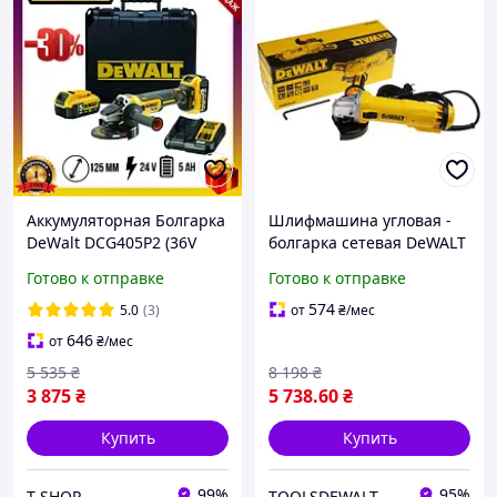
Аккумуляторная Болгарка
Шлифмашина угловая -
DeWalt DCG405P2 (36V
болгарка сетевая DeWALT
5AH) с регулятором
DWE4237
Готово к отправке
Готово к отправке
оборотов Аккумуляторная
Болгарка девольт bs
574
5.0
(3)
от
₴
/мес
646
от
₴
/мес
5 535
₴
8 198
₴
3 875
₴
5 738
.60
₴
Купить
Купить
99%
95%
T-SHOP
TOOLSDEWALT