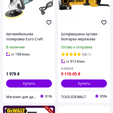
Автомобильная
Шліфмашина кутова -
полировка Euro Craft
болгарка мережева
СP207
DeWALT DWE4257
В наличии
Готово к отправке
198
от
₴
/мес
5.0
(1)
912
от
₴
/мес
9 599
₴
1 978
₴
9 119
.05
₴
Купить
Купить
91%
95%
Магазин для дачи и сада - ALFA LEX EUROCRAFT KRAFT DELE VERKE SILVER
TOOLSDEWALT