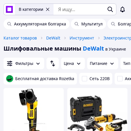
В категории
Аккумуляторная болгарка
Мультитул
Болга
Каталог товаров
DeWalt
Инструмент
Электроинст
Шлифовальные машины
DeWalt
в Украине
Фильтры
Цена
Питание
Ти
Бесплатная доставка Rozetka
Сеть 220В
Ак