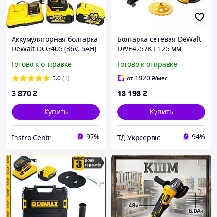
Аккумуляторная болгарка
Болгарка сетевая DeWalt
DeWalt DCG405 (36V, 5AH)
DWE4257KT 125 мм
с регулеровкой оборотов
Готово к отправке
Готово к отправке
(УШМ Dewalt)
1820
5.0
(1)
от
₴
/мес
3 870
₴
18 198
₴
Купить
Купить
97%
94%
Instro Centr
ТД Укрсервіс