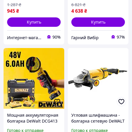
1 287
₴
6 821
₴
945
₴
4 638
₴
Купить
Купить
90%
97%
Интернет-магазин "inGarden"
Гарний Вибір
Мощная аккумуляторная
Угловая шлифмашина -
болгарка DeWalt DCG413
болгарка сетевую DeWALT
(48V, 6.0AH) Угловая
DWE4579 мощность 2600
Готово к отправке
Готово к отправке