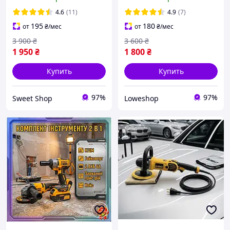
Аккумуляторная угловая
качественная
шлифовальная машина
Аккумуляторная болгарка
4.6
(11)
4.9
(7)
2акб 36в 6ач
125 2акб
195
180
от
₴
/мес
от
₴
/мес
3 900
₴
3 600
₴
1 950
₴
1 800
₴
Купить
Купить
97%
97%
Sweet Shop
Loweshop