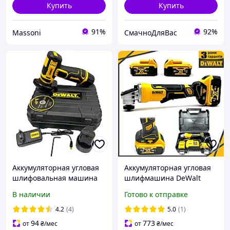
Купить
Купить
91%
92%
Massoni
СмачноДляВас
Аккумуляторная угловая
Аккумуляторная угловая
шлифовальная машина
шлифмашина DeWalt
DeWalt DCG125N 18V 2Ah
DCG413 (48V, 6Ah)
В наличии
Готово к отправке
2 АКБ Профессиональная
Мощная болгарка Деволт
аккумуляторная болгарка
с диском 125 мм и 2АКБ
4.2
(4)
5.0
(1)
турбинка lv
94
773
от
₴
/мес
от
₴
/мес