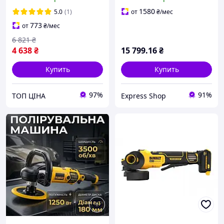
шлифмашина Девольт
Вт диаметр диска 230 мм
125 мм турбинка TC
вес 5.86 кг
1580
5.0
(1)
от
₴
/мес
773
от
₴
/мес
6 821
₴
4 638
₴
15 799
.16
₴
Купить
Купить
97%
91%
ТОП ЦІНА
Express Shop