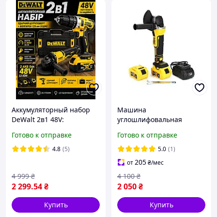
Аккумуляторный набор
Машина
DeWalt 2в1 48V:
углошлифовальная
шуруповерт + болгарка
ручная Акамуляторная
Готово к отправке
Готово к отправке
125 мм (УШМ), 2 АКБ 5Ah,
болгарка УШМ с
кейс
регулировкой скорости
4.8
(5)
5.0
(1)
2акб
205
от
₴
/мес
4 999
₴
4 100
₴
2 299
.54
₴
2 050
₴
Купить
Купить