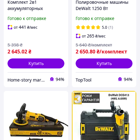
Комплект 2в1
Полировочные машины
аккумуляторных
DeWalt 1250 Вт
инструментов DeWalt 48V
Полировальная машинка
Готово к отправке
Готово к отправке
болгарка и гайковерт
Сеть 220В Полировочные
Набор инструментов с 2
машины для авто
441
от
₴
/мес
5.0
(1)
АКБ и зарядным
Диаметр диска 180 мм
265
от
₴
/мес
устройством
3500 оботов
5 398
₴
5 640
₴/комплект
2 645
.02
₴
2 650
.80
₴/комплект
Купить
Купить
94%
94%
Home-story market
TopTool