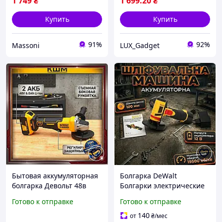
1 749
₴
1 699
.20
₴
Купить
Купить
91%
92%
Massoni
LUX_Gadget
Бытовая аккумуляторная
Болгарка DeWalt
болгарка Девольт 48в
Болгарки электрические
угловая шлифмашина
(Угловая шлифовальная
Готово к отправке
Готово к отправке
беспроводная для дома и
машина) Аккумуляторная
дачи электроинструмент
болгарка (Мини болгарка)
140
от
₴
/мес