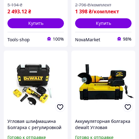
Беспроводные болгарки
5 194
₴
2 796
₴/комплект
2 493
.12
₴
1 398
₴/комплект
Купить
Купить
100%
98%
Tools-shop
NovaMarket
Угловая шлифмашина
Аккумуляторная болгарка
Болгарка с регулировкой
dewalt Угловая
оборотов 12
шлифмашинка
Готово к отправке
Готово к отправке