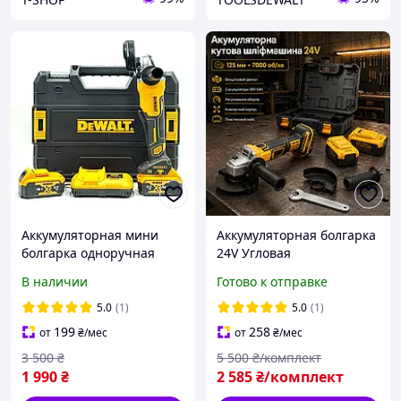
Аккумуляторная мини
Аккумуляторная болгарка
болгарка одноручная
24V Угловая
DeWalt DCG413 Угловая
шлифмашина
В наличии
Готово к отправке
шлифмашина турбинка
аккумуляторная 125 мм
Девольт 125 мм в кейсе с
УШМ аккумуляторная 2
5.0
(1)
5.0
(1)
зарядкой 2 АКБ 48V/6Ah
АКБ 5Ah Бесщеточная
199
258
от
₴
/мес
от
₴
/мес
болгарка Кейс
3 500
₴
5 500
₴/комплект
1 990
₴
2 585
₴/комплект