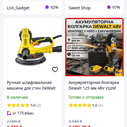
92%
97%
LUX_Gadget
Sweet Shop
Ручная шлифовальная
Аккумуляторная болгарка
машина для стен DeWalt
Dewalt 125 мм 48V УШМ
с регулировкой оборотов
9000 об/мин, 2
В наличии
Готово к отправке
2500 Вт шлифмашина
аккумулятора 4Ah, кейс
Девольт с LED подсветкой
5.0
(2)
5.0
(3)
и пылесборником
175
от
₴
/мес
2 600
₴
3 540
₴