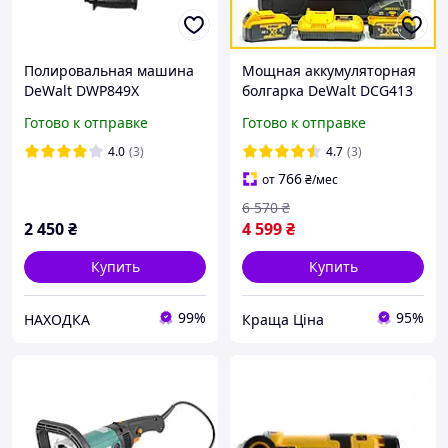
Полировальная машина
Мощная аккумуляторная
DeWalt DWP849X
болгарка DeWalt DCG413
(48V, 6.0AH) Угловая
Готово к отправке
Готово к отправке
шлифмашина Девольт
125 мм с кейсом np
4.0
(3)
4.7
(3)
766
от
₴
/мес
6 570
₴
2 450
₴
4 599
₴
Купить
Купить
99%
95%
НАХОДКА
Краща Ціна