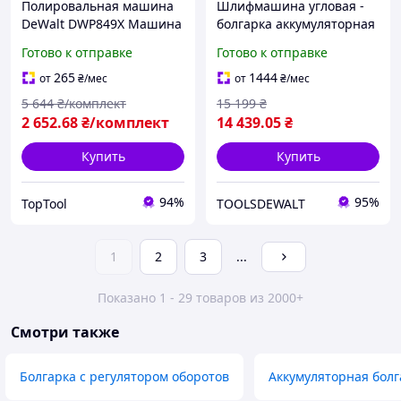
Полировальная машина
Шлифмашина угловая -
DeWalt DWP849X Машина
болгарка аккумуляторная
полировальная 1250Вт
бесщёточная DeWALT
Готово к отправке
Готово к отправке
Полировальная машинка
DCG416VSN
для авто 3500об/мин
265
1444
от
₴
/мес
от
₴
/мес
Полировальная машина
5 644
₴/комплект
15 199
₴
2 652
.68
₴/комплект
14 439
.05
₴
Купить
Купить
94%
95%
TopTool
TOOLSDEWALT
1
2
3
...
Показано 1 - 29 товаров из 2000+
Смотри также
Болгарка с регулятором оборотов
Аккумуляторная болг