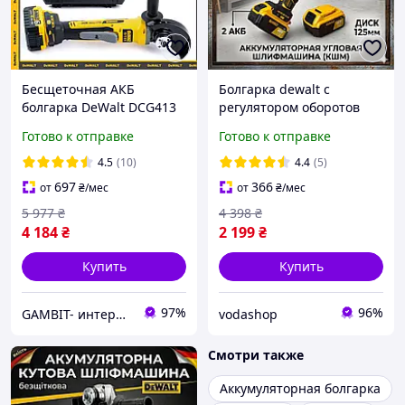
Бесщеточная АКБ
Болгарка dewalt с
болгарка DeWalt DCG413
регулятором оборотов
(48V 6Ah) Аккумуляторная
Шлифовальная машина
Готово к отправке
Готово к отправке
угловая шлифмашина
для профессионального
Деволт 125мм в кейсе gt
использования АКБ
4.5
(10)
4.4
(5)
болгарки ушм 125 мм
697
366
от
₴
/мес
от
₴
/мес
5 977
₴
4 398
₴
4 184
₴
2 199
₴
Купить
Купить
97%
96%
GAMBIT- интернет магазин товаров для дома
vodashop
Смотри также
Аккумуляторная болгарка