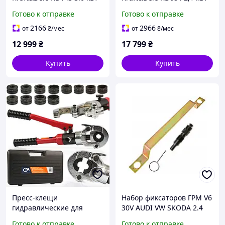
(2.8 кВт) 230В, 7к.с.,
(1,9 кВт ном.), 230В,
Готово к отправке
Готово к отправке
электростартер
чистая синусоида, USB,
12В
2166
2966
от
₴
/мес
от
₴
/мес
12 999
₴
17 799
₴
Купить
Купить
Пресс-клещи
Набор фиксаторов ГРМ V6
гидравлические для
30V AUDI VW SKODA 2.4
металлопластиковых труб
2.7 2.8 KILTER K01001
Готово к отправке
Готово к отправке