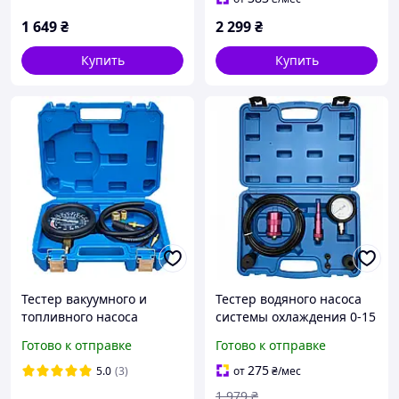
1 649
₴
2 299
₴
Купить
Купить
Тестер вакуумного и
Тестер водяного насоса
топливного насоса
системы охлаждения 0-15
(вакуумометр) KILTER
PSI Falcon F06156
Готово к отправке
Готово к отправке
K03004, 6 элементов
275
5.0
(3)
от
₴
/мес
1 979
₴