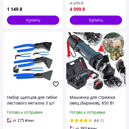
4 299
₴
1 149
₴
4 099
₴
Купить
Купить
Набор щипцов для гибки
Машинка для стрижки
листового металла 3 шт
овец (баранов), 850 Вт
Silver S11679
MAJSTER POLSKA MP-0411
Готово к отправке
Готово к отправке
275
от
₴
/мес
4.6
(5)
383
от
₴
/мес