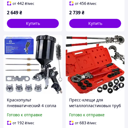
автоматическая смотка
автоматическое
442
456
от
₴
/мес
от
₴
/мес
сматывание
2 649
₴
2 739
₴
Купить
Купить
Краскопульт
Пресс-клещи для
пневматический 4 сопла
металлопластиковых труб
1,3 1,4 1,7 2,0 Falon-tech
PEX 16-32 мм, Mar-Pol
Готово к отправке
Готово к отправке
FTH404
M55911
192
683
от
₴
/мес
от
₴
/мес