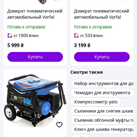
Домкрат пневматический
Домкрат пневматический
автомобильный Vorfal
автомобильный Vorfal
V08349 6 т, высота 150
V08350 3,5 т, 150 430 мм +
Готово к отправке
Готово к отправке
430 мм, с
резиновая накладка
телескопической
1000
533
от
₴
/мес
от
₴
/мес
вставкой
5 999
₴
3 199
₴
Купить
Купить
Смотри также
Набор инструментов для дом
Чемодан для инструмента
Компрессометр yato
Съемники для снятия шкиво
Съемник обгонной муфты ге
Ключ для шкива генератора