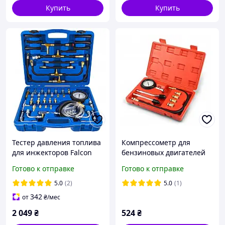
Купить
Купить
Тестер давления топлива
Компрессометр для
для инжекторов Falcon
бензиновых двигателей
F06005
Silver S10453
Готово к отправке
Готово к отправке
5.0
(2)
5.0
(1)
342
от
₴
/мес
2 049
₴
524
₴