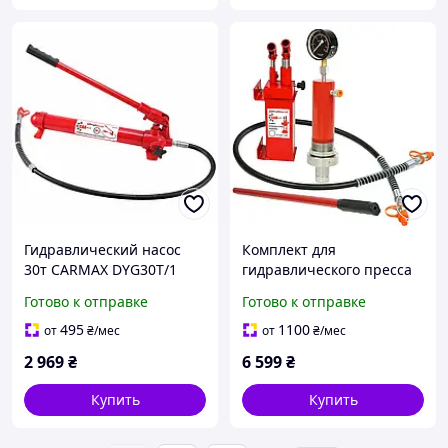
Гидравлический насос
Комплект для
30т CARMAX DYG30T/1
гидравлического пресса
20 тонн KILTER +
Готово к отправке
Готово к отправке
вертикальный
двухштоковый насос
495
1100
от
₴
/мес
от
₴
/мес
CARMAX (K-20T+DYV20T)
2 969
₴
6 599
₴
Купить
Купить