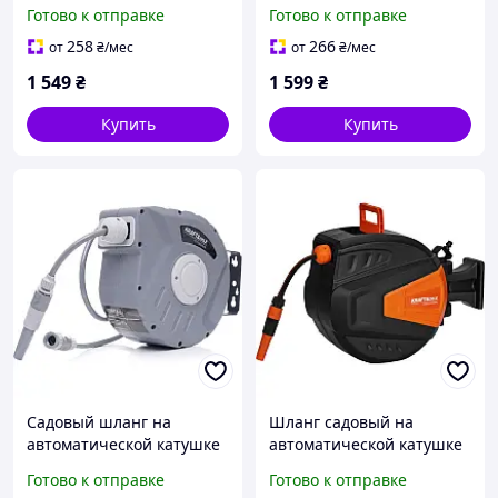
KRAFT&DELE KD2156 с
KRAFT&DELE KD2079, 1/2",
Готово к отправке
Готово к отправке
подставкой, шланг 1/2",
комплект для полива
переносной
258
266
от
₴
/мес
от
₴
/мес
1 549
₴
1 599
₴
Купить
Купить
Садовый шланг на
Шланг садовый на
автоматической катушке
автоматической катушке
KRAFT&DELE KD2082 15м +
KRAFT&DELE KD2151 15м +
Готово к отправке
Готово к отправке
1,5м, настенный,
1,5м 1/2", настенный,