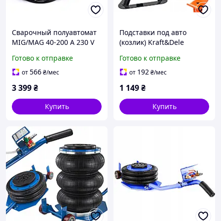
Сварочный полуавтомат
Подставки под авто
MIG/MAG 40-200 A 230 V
(козлик) Kraft&Dele
Kraft&Dele KD810
KD3180 2 т, 2 шт., 265 365
Готово к отправке
Готово к отправке
мм
566
192
от
₴
/мес
от
₴
/мес
3 399
₴
1 149
₴
Купить
Купить