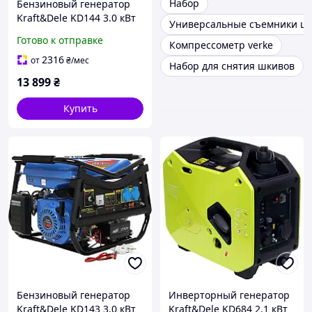
Набор
Бензиновый генератор
Kraft&Dele KD144 3.0 кВт
Универсальные съемники ш
(2.8 кВт) 230В, 7к.с.,
Готово к отправке
Компрессометр verke
электростартер, колеса
2316
от
₴
/мес
Набор для снятия шкивов
13 899
₴
Купить
Бензиновый генератор
Инверторный генератор
Kraft&Dele KD143 3.0 кВт
Kraft&Dele KD684 2,1 кВт