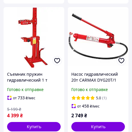
Съемник пружин
Насос гидравлический
гидравлический 1 т
20т CARMAX DYG20T/1
CARmax 24415
Готово к отправке
Готово к отправке
733
от
₴
/мес
5.0
(1)
458
от
₴
/мес
5 199
₴
4 399
₴
2 749
₴
Купить
Купить