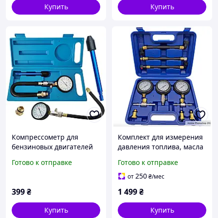
Купить
Купить
Компрессометр для
Комплект для измерения
бензиновых двигателей
давления топлива, масла
Falon-Tech FT0101
и компрессии для
Готово к отправке
Готово к отправке
мотоциклов и авто FT3333
250
от
₴
/мес
399
₴
1 499
₴
Купить
Купить