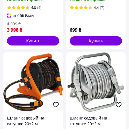
12т AL-FA AL55915C
4.8
(4)
4.4
(7)
666
от
₴
/мес
4 099
₴
3 998
₴
699
₴
Купить
Купить
Шланг садовый на
Шланг садовый на
катушке 20+2 м
катушке 20+2 м