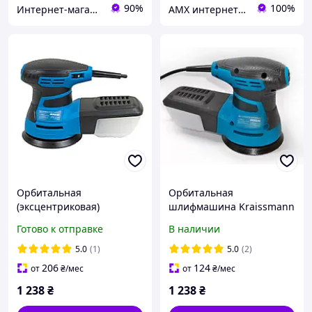
90%
100%
Интернет-магазин "inGarden"
AMX интернет-магазин инструмента
Орбитальная
Орбитальная
(эксцентриковая)
шлифмашина Kraissmann
шлифмашина
350-ES-13 350 Вт
Готово к отправке
В наличии
KRAISSMANN 350 ES 13
Шлифмашина
эксцентриковая
5.0
(1)
5.0
(2)
206
124
от
₴
/мес
от
₴
/мес
1 238
₴
1 238
₴