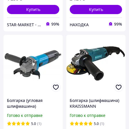
Купить
Купить
99%
99%
STAR-MARKET - аксессуары, товары для дома, сада, отдыха и туризма
НАХОДКА
Болгарка (угловая
Болгарка (шлифмашина)
шлифмашина)
KRAISSMANN
KRAISSMANN 1000 KWS
1050KWS125E
Готово к отправке
Готово к отправке
125EC (плавный пуск,
регул. оборотов, конст.
5.0
(1)
5.0
(1)