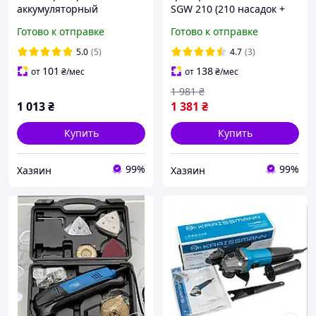
аккумуляторный
SGW 210 (210 насадок +
KRAISSMANN 2001 AMS 42
гибкий вал)
Готово к отправке
Готово к отправке
(42 насадок)
5.0
(5)
4.7
(3)
101
138
от
₴
/мес
от
₴
/мес
1 981
₴
1 013
₴
1 381
₴
Купить
Купить
99%
99%
Хазяин
Хазяин