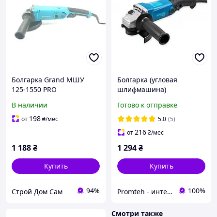
Болгарка Grand МШУ
Болгарка (угловая
125-1550 PRO
шлифмашина)
KRAISSMANN 1050 KWS
В наличии
Готово к отправке
125EC (плавный пуск,
регул. обор., константная
198
от
₴
/мес
5.0
(5)
электроника)
216
от
₴
/мес
1 188
₴
1 294
₴
Купить
Купить
94%
100%
Строй Дом Сам
Promteh - интернет-магазин
Смотри также