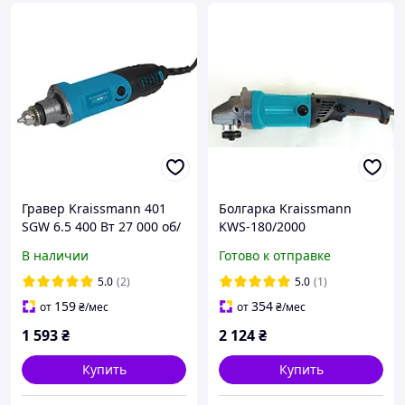
Гравер Kraissmann 401
Болгарка Kraissmann
SGW 6.5 400 Вт 27 000 об/
KWS-180/2000
мин 40 насадок Дрель-
В наличии
Готово к отправке
гравер для точных работ
5.0
(2)
5.0
(1)
159
354
от
₴
/мес
от
₴
/мес
1 593
₴
2 124
₴
Купить
Купить