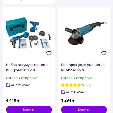
Набор аккумуляторного
Болгарка (шлифмашина)
инструмента 2 в 1
KRAISSMANN
Kraissmann (Шуруповерт
1050KWS125EC
Готово к отправке
Готово к отправке
+ Болгарка УШМ)
735
от
₴
/мес
5.0
(2)
216
от
₴
/мес
4 410
₴
1 294
₴
Купить
Купить