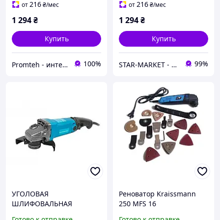
электр.)
216
216
от
₴
/мес
от
₴
/мес
1 294
₴
1 294
₴
Купить
Купить
100%
99%
Promteh - интернет-магазин
STAR-MARKET - аксессуары, товары для дома, сада, отдыха и туризма
УГОЛОВАЯ
Реноватор Kraissmann
ШЛИФОВАЛЬНАЯ
250 MFS 16
МАШИНА (БОЛГАРКА)
(Мультиинструмент)
Готово к отправке
Готово к отправке