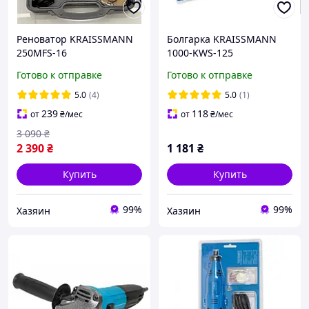
Реноватор KRAISSMANN
Болгарка KRAISSMANN
250MFS-16
1000-KWS-125
Готово к отправке
Готово к отправке
5.0
(4)
5.0
(1)
239
118
от
₴
/мес
от
₴
/мес
3 090
₴
2 390
₴
1 181
₴
Купить
Купить
99%
99%
Хазяин
Хазяин