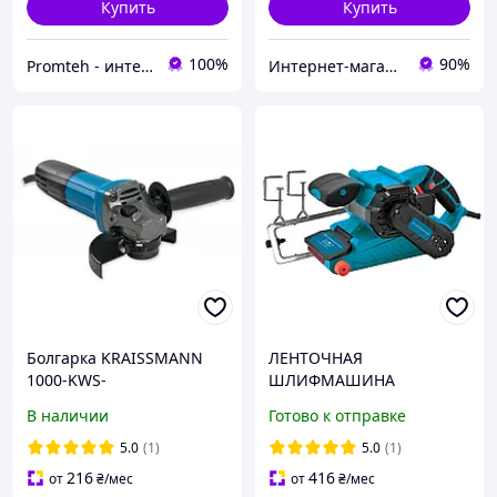
Купить
Купить
100%
90%
Promteh - интернет-магазин
Интернет-магазин "inGarden"
Болгарка KRAISSMANN
ЛЕНТОЧНАЯ
1000-KWS-
ШЛИФМАШИНА
125EC(пл.пуск,регулировк
KRAISSMANN 900 BSU 76
В наличии
Готово к отправке
а оборотов,конст)®
(ВОЗМОЖНОСТЬ
СТАЦИОНАРНОГО
5.0
(1)
5.0
(1)
УСТАНОВЛЕНИЯ)
216
416
от
₴
/мес
от
₴
/мес