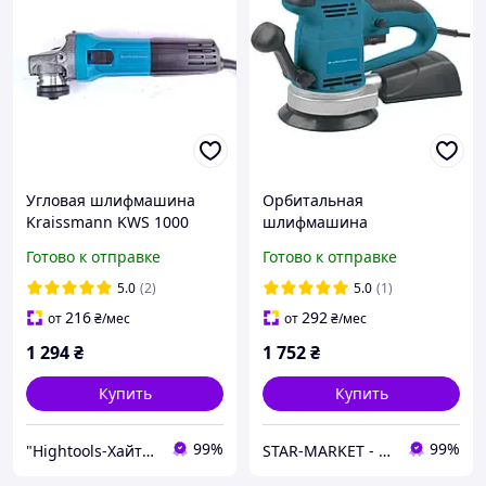
Угловая шлифмашина
Орбитальная
Kraissmann KWS 1000
шлифмашина
KWS 125EC
(эксцентриковая)
Готово к отправке
Готово к отправке
KRAISSMANN 550 ES 150
(550 Вт, 125/150 мм,
5.0
(2)
5.0
(1)
ГЕРМАНИЯ)
216
292
от
₴
/мес
от
₴
/мес
1 294
₴
1 752
₴
Купить
Купить
99%
99%
"Hightools-Хайтулс" Интернет-магазин инструмента
STAR-MARKET - аксессуары, товары для дома, сада, отдыха и туризма