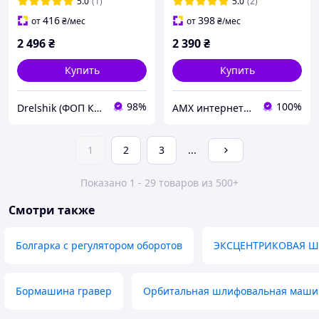
KRAISSMANN 150 SGW
5.0
(1)
5.0
(2)
12V/236 (В КОМПЛЕКТЕ 2
416
398
от
₴
/мес
от
₴
/мес
ГРАВЕРА)
2 496
₴
2 390
₴
Купить
Купить
98%
100%
Drelshik (ФОП Ковалев Евгений )
AMX интернет-магазин инструмента
1
2
3
...
Показано 1 - 29 товаров из 500+
Смотри также
Болгарка с регулятором оборотов
ЭКСЦЕНТРИКОВАЯ
Бормашина гравер
Орбитальная шлифовальная маши