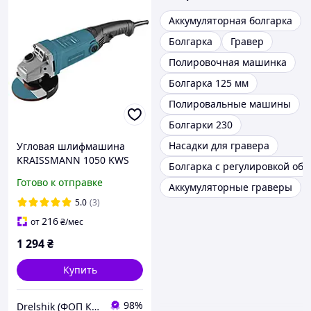
Аккумуляторная болгарка
Болгарка
Гравер
Полировочная машинка
Болгарка 125 мм
Полировальные машины
Болгарки 230
Насадки для гравера
Угловая шлифмашина
KRAISSMANN 1050 KWS
Болгарка с регулировкой обо
125EC длинная рукоятка,
Готово к отправке
Аккумуляторные граверы
плавный пуск, регулятор
оборотов
5.0
(3)
216
от
₴
/мес
1 294
₴
Купить
98%
Drelshik (ФОП Ковалев Евгений )