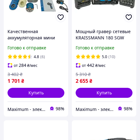
Качественная
Мощный гравер сетевые
аккумуляторная мини
KRAISSMANN 180 SGW
болгарка KRAISSMANN
12V/236 Гравер с гибким
Готово к отправке
Готово к отправке
751 AWS 12/2 Угловая
валом, Бормашина
шлифмашина ( 75 мм
гравер (236 насадок,2в1)
4.8
(6)
5.0
(10)
диск )
284
442
от
₴
/мес
от
₴
/мес
3 402
₴
5 310
₴
1 701
₴
2 655
₴
Купить
Купить
98%
98%
Maximum - электрические и бензиновый инструмент
Maximum - электрические и бензиновый инструмент