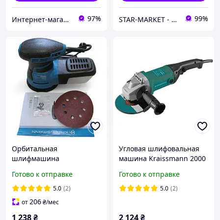
97%
99%
Интернет-магазин Техпром
STAR-MARKET - аксессуары, товары для дома, сада, отдыха и туризма
Орбитальная
Угловая шлифовальная
шлифмашина
машина Kraissmann 2000
(эксцентриковая)
KWS 180
Готово к отправке
Готово к отправке
KRAISSMANN 350 ES 13
(350 Вт, 125 мм,
5.0
(2)
5.0
(2)
ГЕРМАНИЯ)
206
от
₴
/мес
1 238
₴
2 124
₴