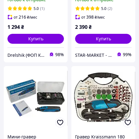
KRAISSMANN 1050 KWS
125Е
5.0
(1)
5.0
(2)
216
398
от
₴
/мес
от
₴
/мес
1 294
₴
2 390
₴
Купить
Купить
98%
99%
Drelshik (ФОП Ковалев Евгений )
STAR-MARKET - аксессуары, товары для дома, сада, отдыха и туризма
Мини-гравер
Гравер Kraissmann 180