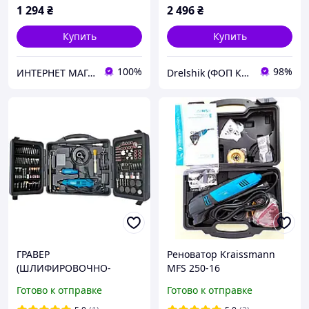
1 294
₴
2 496
₴
Купить
Купить
100%
98%
ИНТЕРНЕТ МАГАЗИН БЕНЗО-ЭЛЕКТРО ИНСТРУМЕНТА
Drelshik (ФОП Ковалев Евгений )
ГРАВЕР
Реноватор Kraissmann
(ШЛИФИРОВОЧНО-
MFS 250-16
ГРАВИРУЮЩИЙ
Готово к отправке
Готово к отправке
ИНСТРУМЕНТ)