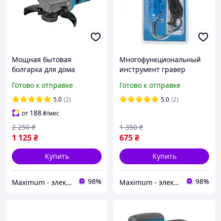
Мощная бытовая
Многофункциональный
болгарка для дома
инструмент гравер
KRAISSMANN 1000 KWS
KRAISSMANN 150 SGW
Готово к отправке
Готово к отправке
125 Угловая сетевая
10B Граверная
шлифмашина
машинка,Гравер по
5.0
(2)
5.0
(2)
металлу 10 насадок
188
от
₴
/мес
2 250
₴
1 350
₴
1 125
₴
675
₴
Купить
Купить
98%
98%
Maximum - электрические и бензиновый инструмент
Maximum - электрические и бензиновый инструмент