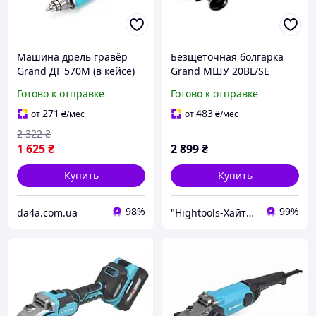
Машина дрель гравёр
Безщеточная болгарка
Grand ДГ 570М (в кейсе)
Grand МШУ 20BL/SE
Готово к отправке
Готово к отправке
271
483
от
₴
/мес
от
₴
/мес
2 322
₴
1 625
₴
2 899
₴
Купить
Купить
98%
99%
da4a.com.ua
"Hightools-Хайтулс" Интернет-магазин инструмента