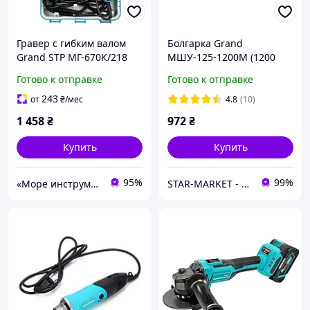
Гравер с гибким валом
Болгарка Grand
Grand STP МГ-670К/218
МШУ-125-1200M (1200
(670 Вт, 218 аксессуаров,
Ватт)
Готово к отправке
Готово к отправке
Кейс) Гравировальная
машина
243
от
₴
/мес
4.8
(10)
1 458
₴
972
₴
Купить
Купить
95%
99%
«Море инструментов»
STAR-MARKET - аксессуары, товары для дома, сада, отдыха и туризма