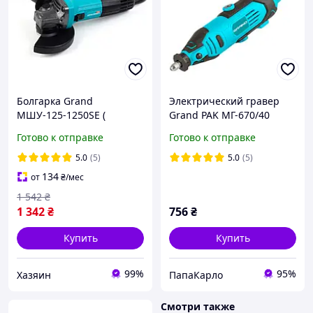
Болгарка Grand
Электрический гравер
МШУ-125-1250SE (
Grand PAK МГ-670/40
плавный пуск, регулятор
(аксессуары 40 шт, 670 Вт,
Готово к отправке
Готово к отправке
оборотов, компенсатор
24000-35000 об/мин)
мощности)
5.0
(5)
5.0
(5)
134
от
₴
/мес
1 542
₴
1 342
₴
756
₴
Купить
Купить
99%
95%
Хазяин
ПапаКарло
Смотри также