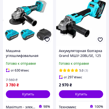
Машина
Аккумуляторная болгарка
углошлифовальная
Grand МШУ-20BL/SE, 125
ручная GRAND МШУ-20
мм, бесщеточная, 1 АКБ
Готово к отправке
Готово к отправке
BL/PRO Качественная
4Ач, QUICK FIX, ECO
аккумуляторная болгарка
режим
630
от
₴
/мес
5.0
(3)
( 2 АКБ, Кейс )
297
от
₴
/мес
7 560
₴
3 780
₴
2 970
₴
Купить
Купить
98%
100%
Maximum - электрические и бензиновый инструмент
Техномикс