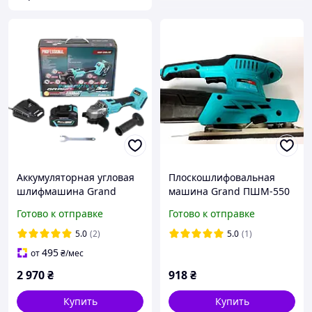
Аккумуляторная угловая
Плоскошлифовальная
шлифмашина Grand
машина Grand ПШМ-550
МШУ-20BL/SE
Готово к отправке
Готово к отправке
5.0
(2)
5.0
(1)
495
от
₴
/мес
2 970
₴
918
₴
Купить
Купить