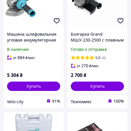
Машина шлифовальная
Болгарка Grand
угловая аккумуляторная
МШУ-230-2500 с плавным
125 мм с бесщеточным
пуском
В наличии
Готово к отправке
двигателем, 1 АКБ и ЗУ
884
от
₴
/мес
5.0
(4)
270
от
₴
/мес
5 304
₴
2 700
₴
Купить
Купить
91%
100%
Velo-city
Техномикс