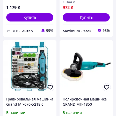
1 944
₴
1 179
₴
972
₴
Купить
Купить
99%
98%
25 ВЕК - Интернет-Магазин: электрический, бензиновый, аккумуляторный инструмент и строительство.
Maximum - электрические и бензиновый инструмент
Гравировальная машинка
Полировочная машинка
Grand МГ-670К/218 с
GRAND МП-1850
гибким валом,
,Шлифовальная машина (
В наличии
В наличии
регулятором оборотов и
180 мм,1850 Вт)