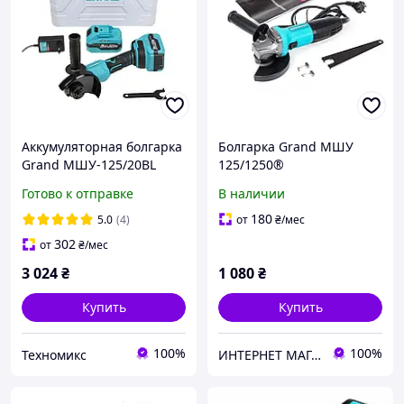
Аккумуляторная болгарка
Болгарка Grand МШУ
Grand МШУ-125/20BL
125/1250®
(Бесщеточная, в кейсе, 2
Готово к отправке
В наличии
АКБ)
180
5.0
(4)
от
₴
/мес
302
от
₴
/мес
3 024
₴
1 080
₴
Купить
Купить
100%
100%
Техномикс
ИНТЕРНЕТ МАГАЗИН БЕНЗО-ЭЛЕКТРО ИНСТРУМЕНТА