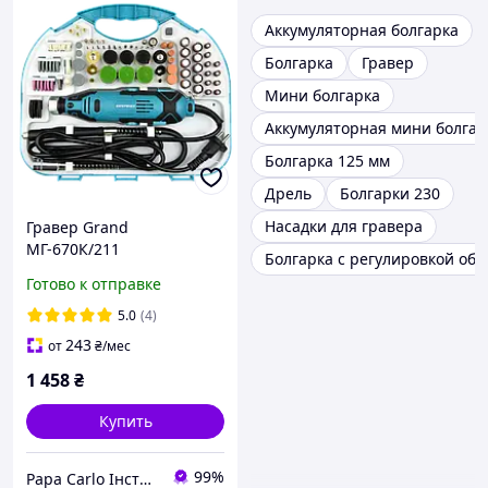
Аккумуляторная болгарка
Болгарка
Гравер
Мини болгарка
Аккумуляторная мини болгар
Болгарка 125 мм
Дрель
Болгарки 230
Насадки для гравера
Гравер Grand
МГ-670К/211
Болгарка с регулировкой обо
шлифовально-
Готово к отправке
гравировальная машина
5.0
(4)
243
от
₴
/мес
1 458
₴
Купить
99%
Papa Carlo Інструменти