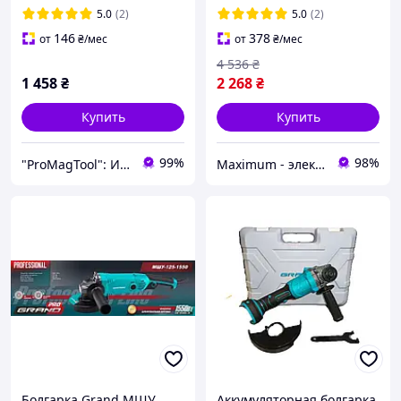
набором из 218 насадок,
5.0
(2)
5.0
(2)
670Вт
146
378
от
₴
/мес
от
₴
/мес
4 536
₴
1 458
₴
2 268
₴
Купить
Купить
99%
98%
"ProMagTool": Инструмент для ремонта, строительства, ухода за садом!
Maximum - электрические и бензиновый инструмент
Болгарка Grand МШУ
Аккумуляторная болгарка