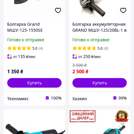
Болгарка Grand
Болгарка аккумуляторная
МШУ-125-1550SE
GRAND МШУ-125/20BL-1 в
(стабилизация, плавный
коробке (1 аккумулятор и
Готово к отправке
Готово к отправке
пуск)
зарядное устройство)
Чехия
5.0
(4)
5.0
(4)
135
250
от
₴
/мес
от
₴
/мес
3 500
₴
1 350
₴
2 500
₴
Купить
Купить
100%
99%
Техномикс
Хазяин