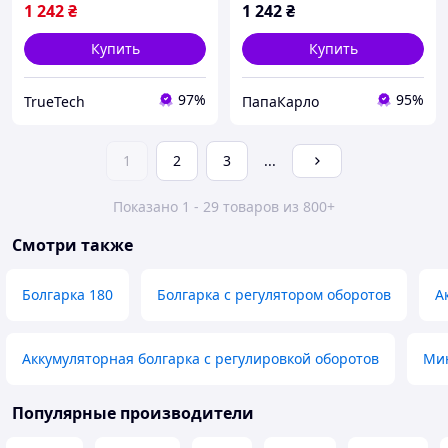
1 242
₴
1 242
₴
Купить
Купить
97%
95%
TrueTech
ПапаКарло
1
2
3
...
Показано 1 - 29 товаров из 800+
Смотри также
Болгарка 180
Болгарка с регулятором оборотов
А
Аккумуляторная болгарка с регулировкой оборотов
Мин
Популярные производители