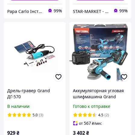
99%
99%
Papa Carlo Інструменти
STAR-MARKET - аксессуары, товары для дома, сада, отдыха и туризма
Дрель-гравер Grand
Аккумуляторная угловая
ДГ-570
шлифмашина Grand
МШУ-20BL/HS-1
В наличии
Готово к отправке
5.0
(3)
4.5
(2)
567
от
₴
/мес
929
₴
3 402
₴