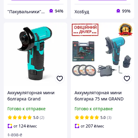
94%
99%
"Пакувальники" - упаковочные материалы оптом и в розницу
ХозБуд
Аккумуляторная мини
Аккумуляторная мини
болгарка Grand
болгарка 75 мм GRAND
МШУ-12Li, 2 АКБ, диск 75
PAK МШУ-12Li (2 акб 2 Ач,
Готово к отправке
Готово к отправке
мм, 12000 об/мин, кейс
ЗУ, Кейс) Компактный
резак
5.0
(2)
5.0
(3)
124
207
от
₴
/мес
от
₴
/мес
1 898
₴