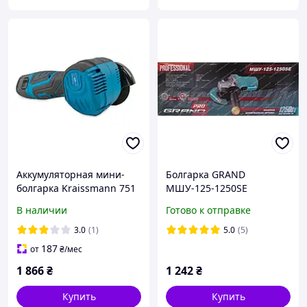
Аккумуляторная мини-
Болгарка GRAND
болгарка Kraissmann 751
МШУ-125-1250SE
AWS 12/2
(поддержка оборотов,
В наличии
Готово к отправке
плавный пуск)
3.0
(1)
5.0
(5)
187
от
₴
/мес
1 866
₴
1 242
₴
Купить
Купить