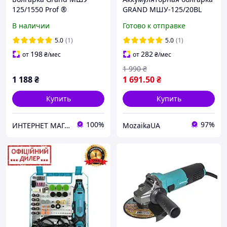
125/1550 Prof ®
GRAND МШУ-125/20BL
20В бесщеточная 125мм
В наличии
Готово к отправке
регулировка оборотов
кейс GRAND без АКБ
5.0
(1)
5.0
(1)
угловая шлифмашина
198
282
от
₴
/мес
от
₴
/мес
1 990
₴
1 188
₴
1 691
.50
₴
Купить
Купить
100%
97%
ИНТЕРНЕТ МАГАЗИН БЕНЗО-ЭЛЕКТРО ИНСТРУМЕНТА
MozaikaUA