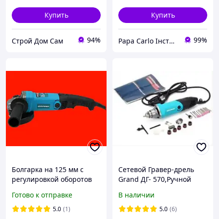
Купить
Купить
94%
99%
Строй Дом Сам
Papa Carlo Інструменти
Болгарка на 125 мм с
Сетевой Гравер-дрель
регулировкой оборотов
Grand ДГ- 570,Ручной
GRAND МШУ-125-1300Е
гравер 570 Вт ( Насадки) с
Готово к отправке
В наличии
регулировкой оборотов
TOOL 23
5.0
(1)
5.0
(6)