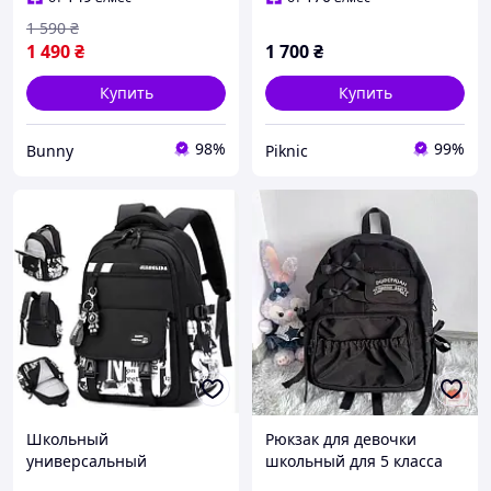
1 590
₴
1 490
₴
1 700
₴
Купить
Купить
98%
99%
Bunny
Piknic
Школьный
Рюкзак для девочки
универсальный
школьный для 5 класса
подростковый рюкзак для
подростковый с