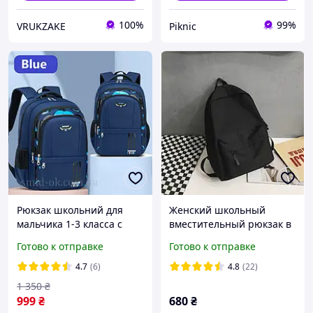
100%
99%
VRUKZAKE
Piknic
Рюкзак школьний для
Женский школьный
мальчика 1-3 класса с
вместительный рюкзак в
утолщенной
черном цвете
Готово к отправке
Готово к отправке
ортопедической спинкой,
яркими вставками. 39 см
4.7
(6)
4.8
(22)
синий
1 350
₴
999
₴
680
₴