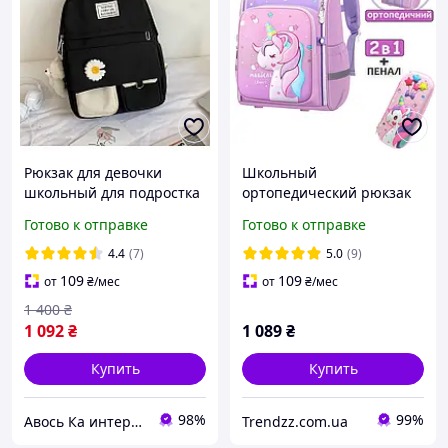
Рюкзак для девочки
Школьный
школьный для подростка
ортопедический рюкзак
от 5 класса черный с
для девочек Unicorn
Готово к отправке
Готово к отправке
брелком медведем и
Единорог для девочки в
ромашкой рюкзаки для
школу 1-4 класс и пенал
4.4
(7)
5.0
(9)
школы
розовый
109
109
от
₴
/мес
от
₴
/мес
1 400
₴
1 092
₴
1 089
₴
Купить
Купить
98%
99%
Авось Ка интернет-магазин рюкзаков и сумок
Trendzz.com.ua