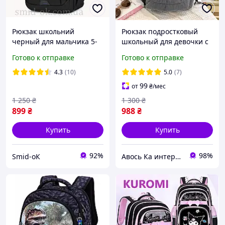
Рюкзак школьний
Рюкзак подростковый
черный для мальчика 5-
школьный для девочки с
11 класса с
бантиками портфель
Готово к отправке
Готово к отправке
ортопедической спинкой
вельветовый серый в
и светоотражающими
школу с лентами детский
4.3
(10)
5.0
(7)
вставками
99
от
₴
/мес
1 250
₴
1 300
₴
899
₴
988
₴
Купить
Купить
92%
98%
Smid-оК
Авось Ка интернет-магазин рюкзаков и сумок