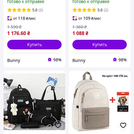
Готово к отправке
Готово к отправке
Standard 38х30х18 см для
38х28х16 см для 1-4
первокласника (150-39)
класса (160-22)
5.0
(2)
5.0
(2)
118
109
от
₴
/мес
от
₴
/мес
1 590
₴
1 360
₴
1 176
.60
₴
1 088
₴
Купить
Купить
98%
98%
Bunny
Bunny