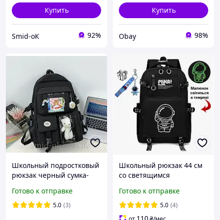
Купить
Купить
92%
98%
Smid-оК
Obay
Школьный подростковый
Школьный рюкзак 44 см
рюкзак черный сумка-
со светящимся
портфель для девочки 5-
космонавтом для
Готово к отправке
Готово к отправке
11 класс стиль Preppy
мальчиков Черный
значки брелок-мишка.
портфель в школу для
5.0
(3)
5.0
(4)
детей и подростков
110
от
₴
/мес