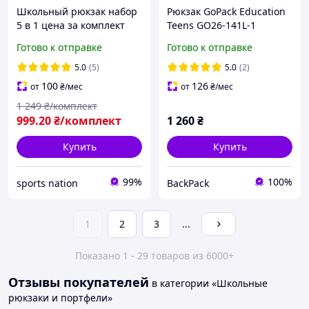
Школьный рюкзак набор
Рюкзак GoPack Education
5 в 1 цена за комплект
Teens GO26-141L-1
бежевый, коричневый +
Готово к отправке
Готово к отправке
карандаши Kite 18цв.
5.0
(5)
5.0
(2)
100
126
от
₴
/мес
от
₴
/мес
1 249
₴/комплект
999
.20
₴/комплект
1 260
₴
Купить
Купить
99%
100%
sports nation
BackPack
1
2
3
...
Показано 1 - 29 товаров из 6000+
Отзывы покупателей
в категории «Школьные
рюкзаки и портфели»