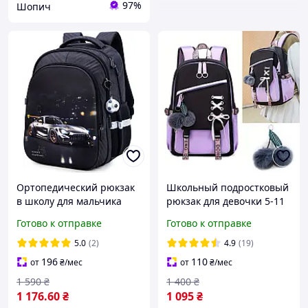
97%
Шопич
Ортопедический рюкзак
Школьный подростковый
в школу для мальчика
рюкзак для девочки 5-11
School Standard с
класс Berry с меховым
Готово к отправке
Готово к отправке
Машиной 38х30х18 см
помпоном, фиолетовый
для первоклассника (150-
5.0
(2)
4.9
(19)
8)
196
110
от
₴
/мес
от
₴
/мес
1 590
₴
1 400
₴
1 176
.60
₴
1 095
₴