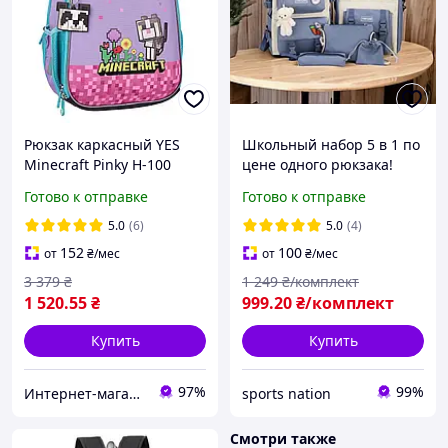
Рюкзак каркасный YES
Школьный набор 5 в 1 по
Minecraft Pinky H-100
цене одного рюкзака!
550094
Вместительный рюкзак +
Готово к отправке
Готово к отправке
шоппер + 3 аксессуара
для девочки
5.0
(6)
5.0
(4)
152
100
от
₴
/мес
от
₴
/мес
3 379
₴
1 249
₴/комплект
1 520
.55
₴
999
.20
₴/комплект
Купить
Купить
97%
99%
Интернет-магазин "Ксюша"
sports nation
Смотри также