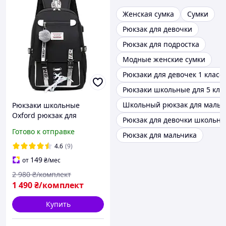
Женская сумка
Сумки
Рюкзак для девочки
Рюкзак для подростка
Модные женские сумки
Рюкзаки для девочек 1 класс
Рюкзаки школьные для 5 кла
Школьный рюкзак для мальч
Рюкзаки школьные
Oxford рюкзак для
Рюкзак для девочки школьн
девочки USB-порт
Готово к отправке
Рюкзак для мальчика
школьные рюкзаки для
средней школы код 000
4.6
(9)
рюкзак для подростка
149
от
₴
/мес
2 980
₴/комплект
1 490
₴/комплект
Купить