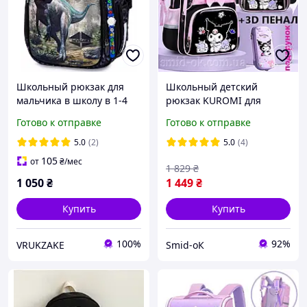
Школьный рюкзак для
Школьный детский
мальчика в школу в 1-4
рюкзак KUROMI для
класс ортопедический
девочек 1-3 класса
Готово к отправке
Готово к отправке
дитячий ранец Динозавр
ортопедический 39 см
Winner One SkyName R4-
черный. 3D пенал.
5.0
(2)
5.0
(4)
415
105
от
₴
/мес
1 829
₴
1 050
₴
1 449
₴
Купить
Купить
100%
92%
VRUKZAKE
Smid-оК