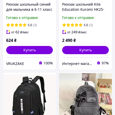
Рюкзак школьный синий
Рюкзак шкільний Kite
для мальчика в 6-11 класс
Education Kuromi HK25-
подростковый тканевый
1022M
Готово к отправке
Готово к отправке
47х34 см Racini 9-9612
5.0
(3)
5.0
(2)
62
249
от
₴
/мес
от
₴
/мес
624
₴
2 490
₴
Купить
Купить
100%
97%
VRUKZAKE
Интернет-магазин "Ксюша"