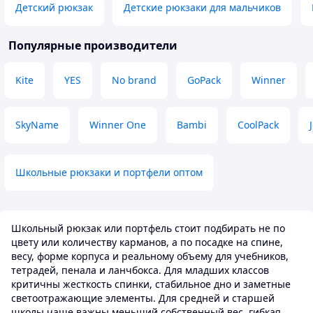
Детский рюкзак
Детские рюкзаки для мальчиков
від покупки! Однозначно
магнітах. Є інші 
рекомендую! 💖🎒
дрібничок. Ключ
пристібнути ключ
Недостатки
Популярные производители
телефону із м'як
Немає
екрану, бокові к
Kite
YES
No brand
GoPack
Winner
Є світловідбивні 
видно як позаду д
попереду. Прорезинене дно.
Орторедична спи
SkyName
Winner One
Bambi
CoolPack
регулюються по 
застібаються на г
ручки: одна для 
Школьные рюкзаки и портфели оптом
рукою, друга - щ
гачок. У подарунок акварельні
фарби і ПЕНАЛ: о
на молнії, декіль
Школьный рюкзак или портфель стоит подбирать не по
ручок. Взагалі Kite не потребує
цвету или количеству карманов, а по посадке на спине,
реклами. Якісно 
весу, форме корпуса и реальному объему для учебников,
річ. Має прослуж
тетрадей, пенала и ланчбокса. Для младших классов
Преимущества
критичны жесткость спинки, стабильное дно и заметные
Матеріал, колір, 
светоотражающие элементы. Для средней и старшей
вага <1 кг
школы чаще важны меньший собственный вес, гибкая