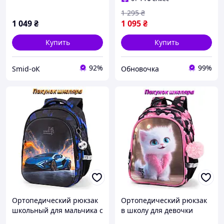
1 295
₴
1 049
₴
1 095
₴
Купить
Купить
92%
99%
Smid-оК
Обновочка
Ортопедический рюкзак
Ортопедический рюкзак
школьный для мальчика с
в школу для девочки
Машиной School
School Standard с Котом