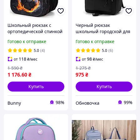
Школьный рюкзак с
Черный рюкзак
ортопедической спинкой
школьный городской для
для мальчика с Мячём
мальчика девочки
Готово к отправке
Готово к отправке
School Standard 38х30х18
подростковый портфель в
см для первоклассника
школу для подростка
5.0
(4)
5.0
(6)
студента
118
98
от
₴
/мес
от
₴
/мес
1 590
₴
1 275
₴
1 176
.60
₴
975
₴
Купить
Купить
98%
99%
Bunny
Обновочка