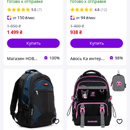
Готово к отправке
Готово к отправке
мальчиков и девочек 5-11
бантиками городской
классов NASA
черный детский с
5.0
(7)
4.8
(12)
лентами
150
94
от
₴
/мес
от
₴
/мес
1 850
₴
1 400
₴
1 499
₴
938
₴
Купить
Купить
100%
98%
Магазин НОВИНКИ - стильні рюкзаки та ляльки Реборн
Авось Ка интернет-магазин рюкзаков и сумок