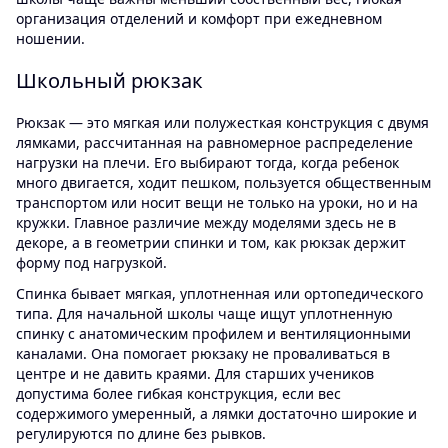
Недостатки
организация отделений и комфорт при ежедневном
Основний відділ 
ношении.
розкрити, щоб ма
Школьный рюкзак
до вмісту. Клапан
цьому теж заважа
Рюкзак — это мягкая или полужесткая конструкция с двумя
лямками, рассчитанная на равномерное распределение
нагрузки на плечи. Его выбирают тогда, когда ребенок
много двигается, ходит пешком, пользуется общественным
транспортом или носит вещи не только на уроки, но и на
кружки. Главное различие между моделями здесь не в
декоре, а в геометрии спинки и том, как рюкзак держит
форму под нагрузкой.
Спинка бывает мягкая, уплотненная или ортопедического
типа. Для начальной школы чаще ищут уплотненную
спинку с анатомическим профилем и вентиляционными
каналами. Она помогает рюкзаку не проваливаться в
центре и не давить краями. Для старших учеников
допустима более гибкая конструкция, если вес
содержимого умеренный, а лямки достаточно широкие и
регулируются по длине без рывков.