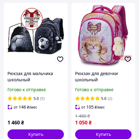
Рюкзак для мальчика
Рюкзак для девочки
школьный
школьный
ортопедический Winner
ортопедический Winner
Готово к отправке
Готово к отправке
One SkyName Мяч R1-017
One SkyName Котёнок R4-
412
5.0
(5)
5.0
(2)
146
105
от
₴
/мес
от
₴
/мес
1 480
₴
1 460
₴
1 050
₴
Купить
Купить