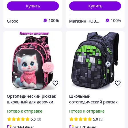
Купить
Купить
100%
100%
Grooc
Магазин НОВИНКИ - стильні рюкзаки та ляльки Реборн
Ортопедический рюкзак
Школьный
школьный для девочки
ортопедический рюкзак
School Standard 38х30х18
Майнкрафт для мальчика
Готово к отправке
Готово к отправке
см с Котом для
1,2,3,4 класс Рюкзак
первоклассниц (150-32
Крипер Winner SkyName
5.0
(3)
5.0
(5)
R1-061
149
170
от
₴
/мес
от
₴
/мес