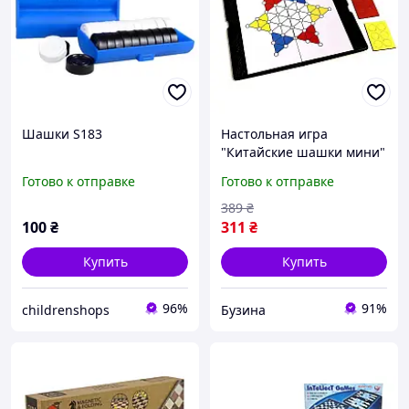
Шашки S183
Настольная игра
"Китайские шашки мини"
UB 1684UB магнитное
Готово к отправке
Готово к отправке
игровое поле buzyna
389
₴
100
₴
311
₴
Купить
Купить
96%
91%
childrenshops
Бузина