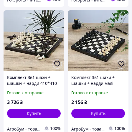
Комплект 3в1 шахи +
Комплект 3в1 шахи +
шашки + нарди 410*410
шашки + нарди малі
мм Гранд Презент СН 141
265*265 мм Гранд
Готово к отправке
Готово к отправке
Презент СН 142
3 726
₴
2 156
₴
Купить
Купить
100%
100%
АгроБум - товары для дома, сада и огорода
АгроБум - товары для дома, сада и огорода