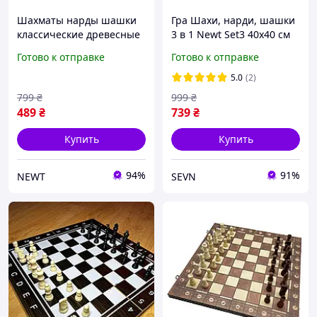
Шахматы нарды шашки
Гра Шахи, нарди, шашки
классические древесные
3 в 1 Newt Set3 40х40 см
подарочные набор 3 в 1 в
NE-LG-12
Готово к отправке
Готово к отправке
футляре игра с доской
Newt Set3 30х30 см NE-LG-
5.0
(2)
6
799
₴
999
₴
489
₴
739
₴
Купить
Купить
94%
91%
NEWT
SEVN