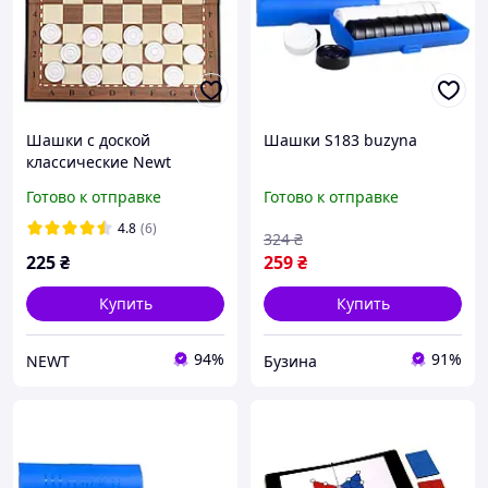
Шашки с доской
Шашки S183 buzyna
классические Newt
Checkers 33х33 см NE-CK-
Готово к отправке
Готово к отправке
30
4.8
(6)
324
₴
225
₴
259
₴
Купить
Купить
94%
91%
NEWT
Бузина