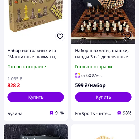
Набор настольных игр
Набор шахматы, шашки,
"Магнитные шахматы,
нарды 3 в 1 деревянные
шашки" 2 в 1 2458,
IG-G29 (доска 29x29 см)
Готово к отправке
Готово к отправке
30,5х30,5х2 см buzyna
60
от
₴
/мес
1 035
₴
828
₴
599
₴/набор
Купить
Купить
91%
98%
Бузина
ForSports - інтернет-магазин спортивних товарів