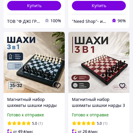
Купить
Купить
100%
96%
ТОВ "Ф ДЖІ ГРУП"
"Need Shop"- интернет-магазин
Магнитный набор
Магнитный набор
шахматы шашки нарды
шахматы шашки нарды 3
3в1 логическая
в 1 шахматная доска
Готово к отправке
Готово к отправке
развивающая семейная
шахматное поле 25 на 25
подарочная игра для
пластиковые для
5.0
(1)
5.0
(1)
дома поездок
начинающих новичков
49
26
от
₴
/мес
от
₴
/мес