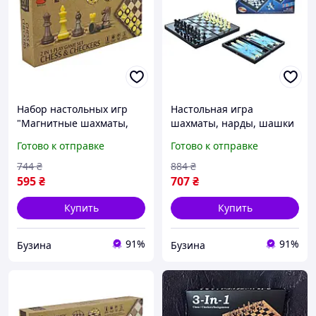
Набор настольных игр
Настольная игра
"Магнитные шахматы,
шахматы, нарды, шашки
шашки" 2 в 1 2258,
8899 магнитные buzyna
Готово к отправке
Готово к отправке
24х24х2,5 см buzyna
744
₴
884
₴
595
₴
707
₴
Купить
Купить
91%
91%
Бузина
Бузина