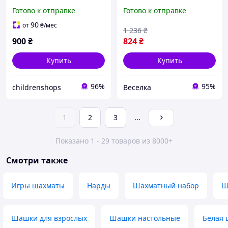
LG-12 нарды, шашки,
для детей и взрослых
Готово к отправке
Готово к отправке
шахматная доска 40х40
развивает логику и
см
стратегию FLAME
90
от
₴
/мес
1 236
₴
900
₴
824
₴
Купить
Купить
96%
95%
childrenshops
Веселка
1
2
3
...
Показано 1 - 29 товаров из 8000+
Смотри также
Игры шахматы
Нарды
Шахматный набор
Ш
Шашки для взрослых
Шашки настольные
Белая