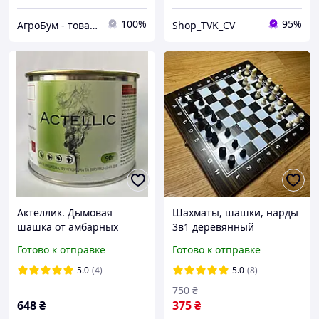
100%
95%
АгроБум - товары для дома, сада и огорода
Shop_TVK_CV
Актеллик. Дымовая
Шахматы, шашки, нарды
шашка от амбарных
3в1 деревянный
насекомых(элеваторы,
складной набор
Готово к отправке
Готово к отправке
хранилища, склады,
Настольная игра
транспорт)
5.0
(4)
5.0
(8)
750
₴
648
₴
375
₴