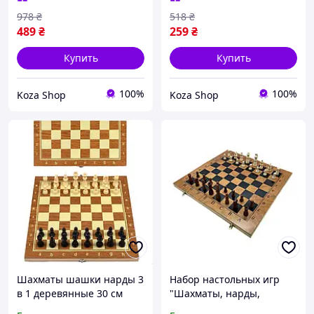
путешествий отдыха
978
₴
518
₴
489
₴
259
₴
Купить
Купить
100%
100%
Koza Shop
Koza Shop
Шахматы шашки нарды 3
Набор настольных игр
в 1 деревянные 30 см
"Шахматы, нарды,
игровой набор
шашки 3 в 1" Set3 NE-SP-