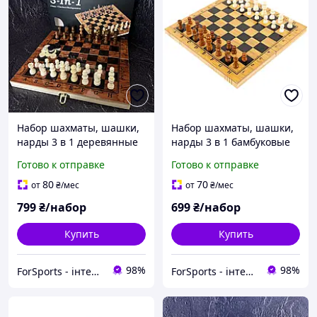
Набор шахматы, шашки,
Набор шахматы, шашки,
нарды 3 в 1 деревянные
нарды 3 в 1 бамбуковые
SP-Sport G39 (доска
MDF A3135 (доска 34x34
Готово к отправке
Готово к отправке
39x39см)
см)
80
70
от
₴
/мес
от
₴
/мес
799
₴/набор
699
₴/набор
Купить
Купить
98%
98%
ForSports - інтернет-магазин спортивних товарів
ForSports - інтернет-магазин спортивних товарів