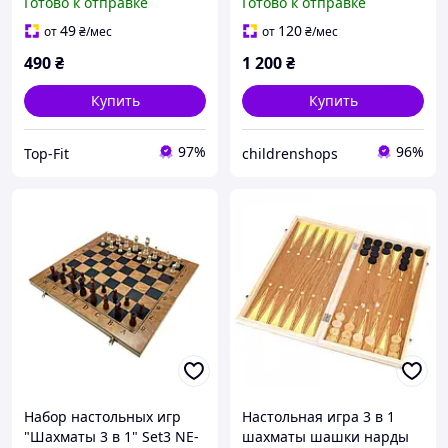
Готово к отправке
Готово к отправке
SET-09 игровая доска
48х48 см
49
120
от
₴
/мес
от
₴
/мес
490
₴
1 200
₴
Купить
Купить
97%
96%
Top-Fit
childrenshops
Набор настольных игр
Настольная игра 3 в 1
"Шахматы 3 в 1" Set3 NE-
шахматы шашки нарды