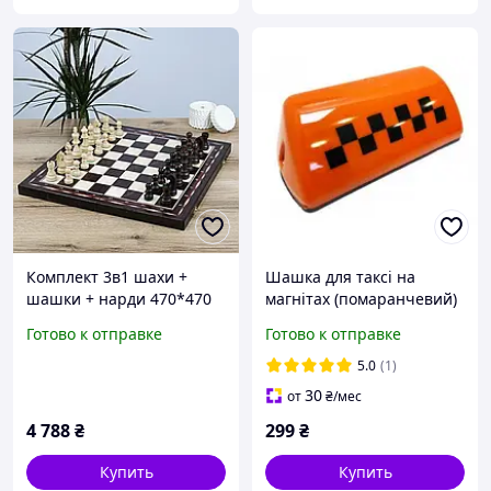
Комплект 3в1 шахи +
Шашка для таксі на
шашки + нарди 470*470
магнітах (помаранчевий)
мм Гранд Презент СН 50
TX 410
Готово к отправке
Готово к отправке
5.0
(1)
30
от
₴
/мес
4 788
₴
299
₴
Купить
Купить