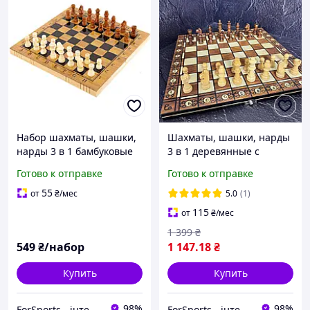
Набор шахматы, шашки,
Шахматы, шашки, нарды
нарды 3 в 1 бамбуковые
3 в 1 деревянные с
MDF A3116 (доска 29x29
магнитом SP-Sport
Готово к отправке
Готово к отправке
см)
W7704H доска 39x39см
55
от
₴
/мес
5.0
(1)
115
от
₴
/мес
1 399
₴
549
₴/набор
1 147
.18
₴
Купить
Купить
98%
98%
ForSports - інтернет-магазин спортивних товарів
ForSports - інтернет-магазин спортивних товарів