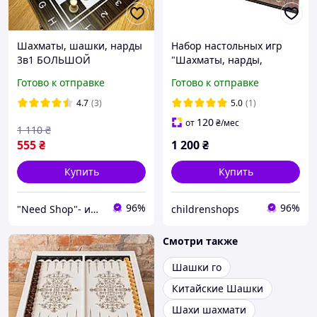
Шахматы, шашки, нарды
Набор настольных игр
3в1 БОЛЬШОЙ
"Шахматы, нарды,
деревянный складной
шашки 3 в 1" Set1 NE-LG-
Готово к отправке
Готово к отправке
набор Настольная игра
11 игровое поле 40х40 см
4.7
(3)
5.0
(1)
120
от
₴
/мес
1 110
₴
555
₴
1 200
₴
Купить
Купить
96%
96%
"Need Shop"- интернет-магазин
childrenshops
Смотри также
Шашки го
Китайские Шашки
Шахи шахмати