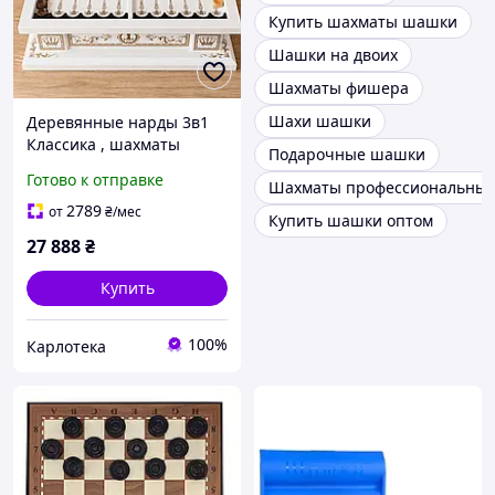
Купить шахматы шашки
Шашки на двоих
Шахматы фишера
Шахи шашки
Деревянные нарды 3в1
Классика , шахматы
Подарочные шашки
нарды шашки, белый
Готово к отправке
Шахматы профессиональны
бокс с темным
орнаментом Carloteka
2789
от
₴
/мес
Купить шашки оптом
27 888
₴
Купить
100%
Карлотека