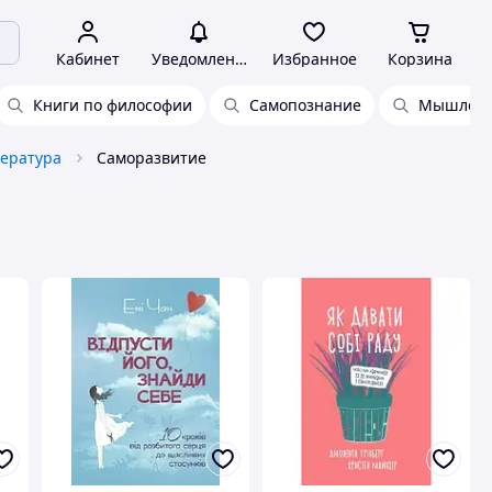
Кабинет
Уведомления
Избранное
Корзина
Книги по философии
Самопознание
Мышлени
тература
Саморазвитие