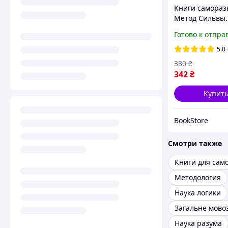
Книги самораз
Метод Сильвы.
Управление р
Готово к отпра
5.0
380
₴
342
₴
Купит
BookStore
Смотри также
Методология
Наука логики
Загальне мово
Наука разума