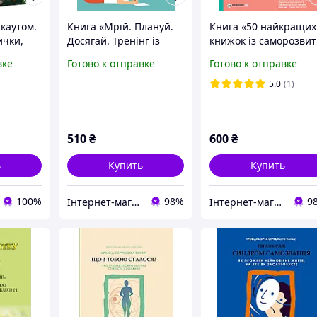
скаутом.
Книга «Мрій. Плануй.
Книга «50 найкращих
ички,
Досягай. Тренінг із
книжок із саморозвит
саморозвитку для
в інфографіці
вке
Готово к отправке
Готово к отправке
ріллз (
підлітків №1
(українською)». Автор
(українською)». Автор -
Команда авторів
5.0
(1)
Команда авторів
Моноліт Bizz
Моноліт Bizz
510
₴
600
₴
ь
Купить
Купить
100%
98%
9
Інтернет-магазин "BIZLIT"
Інтернет-магазин "BIZLIT"