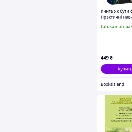
Книга Як бути 
Практичні нав
саморозвиток і
Готово к отпра
пригоди Беар Г
Наш формат )
449
₴
Купит
Booksisland