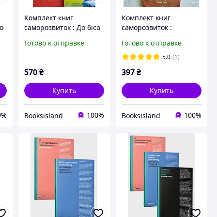
Комплект книг
Комплект книг
о
саморозвиток : До біса
саморозвиток :
все ! Бери й роби !
Підсвідомості все
Готово к отправке
Готово к отправке
Вийди із зони
підвласне . Квантовий
комфорту ...
воїн . Таємниця .
5.0
(1)
570
₴
397
₴
Купить
Купить
9%
100%
100%
Booksisland
Booksisland