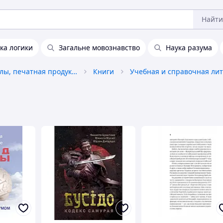
Найти
ка логики
Загальне мовознавство
Наука разума
Книги, журналы, печатная продукция
Книги
Учебная и справочная ли