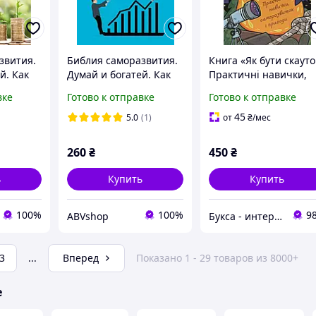
звития.
Библия саморазвития.
Книга «Як бути скауто
й. Как
Думай и богатей. Как
Практичні навички,
. Наука
человек мыслит. Наука
саморозвиток і
вке
Готово к отправке
Готово к отправке
ь
о том, как стать
пригоди». Автор - Бе
мс
богатым
Ґріллз
45
5.0
(1)
от
₴
/мес
260
₴
450
₴
ь
Купить
Купить
100%
100%
9
ABVshop
Букса - интернет-магазин книг, товаров для детей и подарков
3
...
Вперед
Показано 1 - 29 товаров из 8000+
е