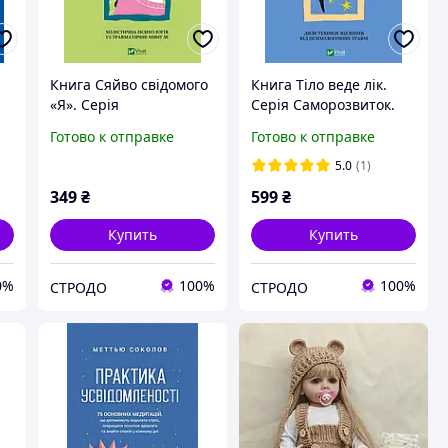
Книга Сяйво свідомого
Книга Тіло веде лік.
«Я». Серія
Серія Саморозвиток.
-
Саморозвиток. Автор -
Автор - Бессел ван дер
Готово к отправке
Готово к отправке
Ніколь ле Пера (Vivat)
Колк (Vivat)
5.0
(1)
349
₴
599
₴
Купить
Купить
0%
100%
100%
СТРОДО
СТРОДО