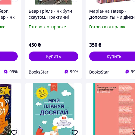
ерґ,
Беар Ґріллз - Як бути
Маріанна Павер -
ер - Як
скаутом. Практичні
Допоможіть! Чи дійсн
у. Чого
навички, саморозвиток
книжки про
вке
Готово к отправке
Готово к отправке
за 50
і пригоди
саморозвиток здатні
змінити життя
450
₴
350
₴
ь
Купить
Купить
99%
99%
9
BooksStar
BooksStar