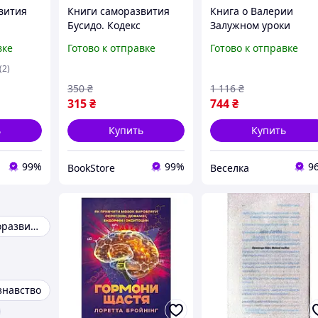
вития
Книги саморазвития
Книга о Валерии
Бусидо. Кодекс
Залужном уроки
азумом
самурая", Ямамото
лидерства и
вке
Готово к отправке
Готово к отправке
Цунетомо, Миамото
саморазвития для
Мусаси, Юдзан
студентов и
(2)
Дайдодзи
профессионалов FLA
350
₴
1 116
₴
315
₴
744
₴
ь
Купить
Купить
99%
99%
9
BookStore
Веселка
Книги для саморазвития
знавство