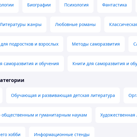
ологии
Биографии
Психология
Фантастика
Литературы жанры
Любовные романы
Классическа
для подростков и взрослых
Методы саморазвития
С
я саморазвития и обучения
Книги для саморазвития и об
категории
Обучающая и развивающая детская литература
Орг
о общественным и гуманитарным наукам
Художественная 
его хобби
Информационные стенды