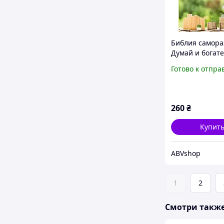
Библия самора
Думай и богате
человек мыслит
Готово к отпра
о том, как стат
богатым Джей
Аллен,
260
₴
Купит
ABVshop
1
2
Смотри такж