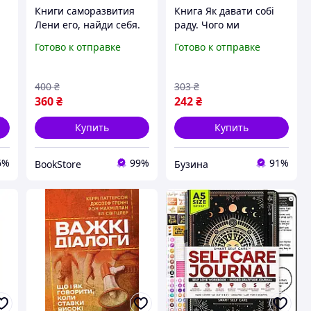
Книги саморазвития
Книга Як давати собі
Лени его, найди себя.
раду. Чого ми
10 шагов от разбитого
навчилися за 50
Готово к отправке
Готово к отправке
сердца до счастливых
книжками із
отношений", Эми Чан
саморозвитку - Д.
ME
Ґрінберґ, К. Майнзер
400
₴
303
₴
Yakaboo Publishing
360
₴
242
₴
Купить
Купить
6%
99%
91%
BookStore
Бузина