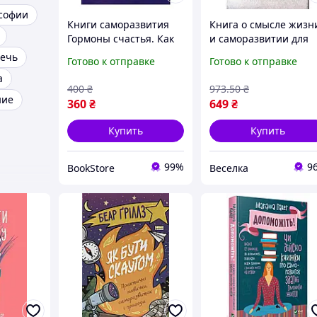
софии
Книги саморазвития
Книга о смысле жизн
Гормоны счастья. Как
и саморазвитии для
приучить мозг
вдохновения и
ечь
Готово к отправке
Готово к отправке
производить
глубоких размышлен
а
серотонин, дофамин,
FLAME
400
₴
973
.50
₴
эндорфин и
ние
360
₴
649
₴
окситоцин", Лоретта
Грациано Брюн
Купить
Купить
99%
9
BookStore
Веселка