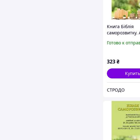
Книга Біблія
саморозвитку. 
Джеймс Аллен,
Готово к отпра
Наполеон Гілл,
Д. Уоттлз (Анд
323
₴
Купит
СТРОДО