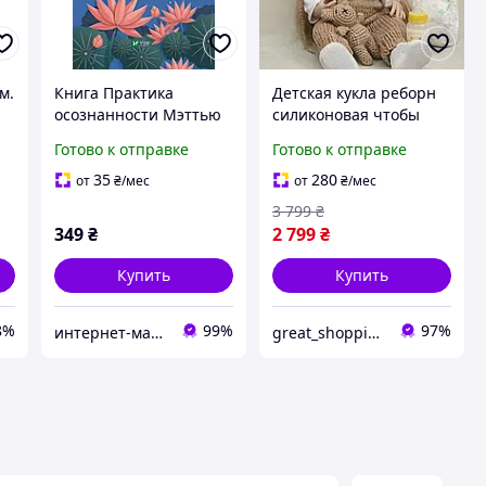
м.
Книга Практика
Детская кукла реборн
осознанности Мэттью
силиконовая чтобы
Соколов. Саморазвитие
мыть голову для
Готово к отправке
Готово к отправке
ар
(на украинском языке)
причесок большая
Reborn виниловая с
35
280
от
₴
/мес
от
₴
/мес
бутылочкой и соской
3 799
₴
349
₴
2 799
₴
Купить
Купить
8%
99%
97%
интернет-магазин Умничка - книги оптом и в розницу
great_shopping