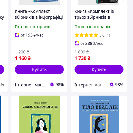
Книга «Комплект
Книга «Комплект із
ку
збірників в інфографіці
трьох збірників в
«50 найкращих книжок
інфографіці: «50
Готово к отправке
Готово к отправке
 -
із саморозвитку» і «50
найкращих книжок із
найкращих книжок з
саморозвитку», «50
193
от
₴
/мес
5.0
(1)
особистої
найкращих книжок з
288
от
₴
/мес
ефективності»
особистої
1 200
₴
1 800
₴
1 160
₴
1 730
₴
Купить
Купить
8%
98%
98%
Інтернет-магазин "BIZLIT"
Інтернет-магазин "BIZLIT"