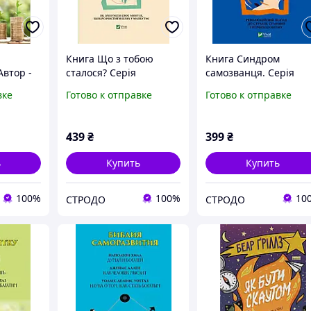
Книга Що з тобою
Книга Синдром
Автор -
сталося? Серія
самозванця. Серія
Саморозвиток. Автор -
Саморозвиток. Автор 
вке
Готово к отправке
Готово к отправке
 Уоллес
Брюс Д. Перрі, Опра
Еш Амбірдж (Vivat)
ронум)
Вінфрі (Vivat)
439
₴
399
₴
ь
Купить
Купить
100%
100%
10
СТРОДО
СТРОДО