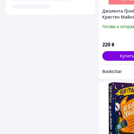
Джолента Ґрінб
Кристен Майнз
давати собі рад
Готово к отпра
ми навчилися 
книжками із
саморозвитку
220
₴
Купит
BooksStar