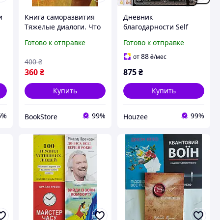
и
Книга саморазвития
Дневник
Тяжелые диалоги. Что
благодарности Self
и как говорить, когда
Care Journal
Готово к отправке
Готово к отправке
ий
ставки высокие Керри
недатированный
Паттерсон
ежедневник для
88
от
₴
/мес
400
₴
осознанности
360
₴
875
₴
саморазвития 90 дней
Купить
Купить
6%
99%
99%
BookStore
Houzee