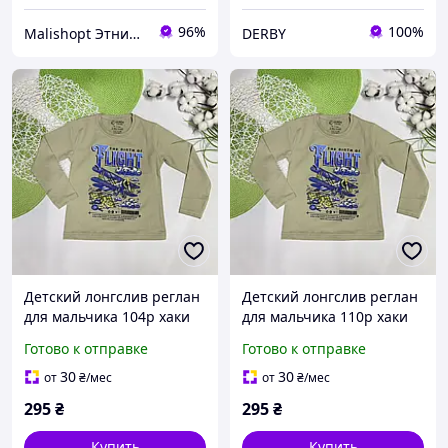
96%
100%
Malishopt Этническая одежда и головные уборы, все для крещения
DERBY
Детский лонгслив реглан
Детский лонгслив реглан
для мальчика 104р хаки
для мальчика 110р хаки
Самолеты (020196)
Самолеты (020196)
Готово к отправке
Готово к отправке
30
30
от
₴
/мес
от
₴
/мес
295
₴
295
₴
Купить
Купить