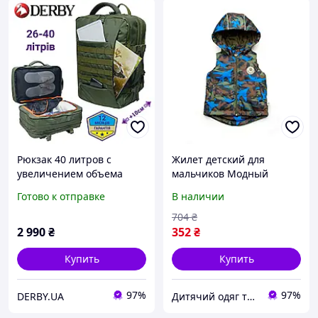
Рюкзак 40 литров с
Жилет детский для
увеличением объема
мальчиков Модный
отдел для ноутбука 17"
карапуз Самолет 03-00984
Готово к отправке
В наличии
ручная кладь в самолет
хаки 86 см (18 мис.)
лоукост много карманов
704
₴
2 990
₴
352
₴
Купить
Купить
97%
97%
DERBY.UA
Дитячий одяг та текстиль Trendy Tot