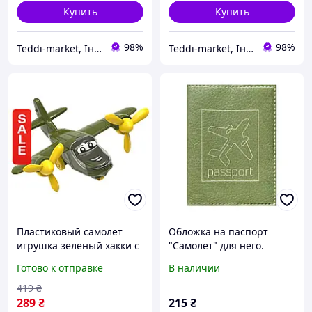
Купить
Купить
98%
98%
Teddi-market, Інтернет маркет
Teddi-market, Інтернет маркет
Пластиковый самолет
Обложка на паспорт
игрушка зеленый хакки с
"Самолет" для него.
вращающимися
Готово к отправке
В наличии
пропеллерами
двухмоторный 27 5x24x12
419
₴
289
₴
215
₴