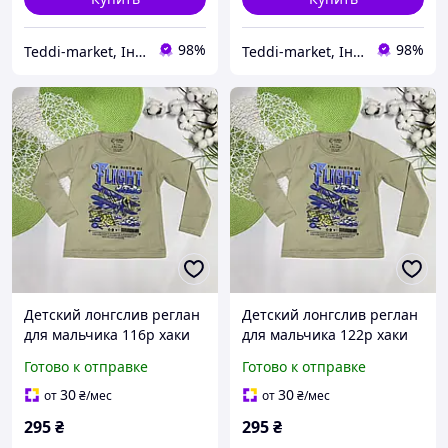
98%
98%
Teddi-market, Інтернет маркет
Teddi-market, Інтернет маркет
Детский лонгслив реглан
Детский лонгслив реглан
для мальчика 116р хаки
для мальчика 122р хаки
Самолет (020196)
Самолет (020196)
Готово к отправке
Готово к отправке
30
30
от
₴
/мес
от
₴
/мес
295
₴
295
₴