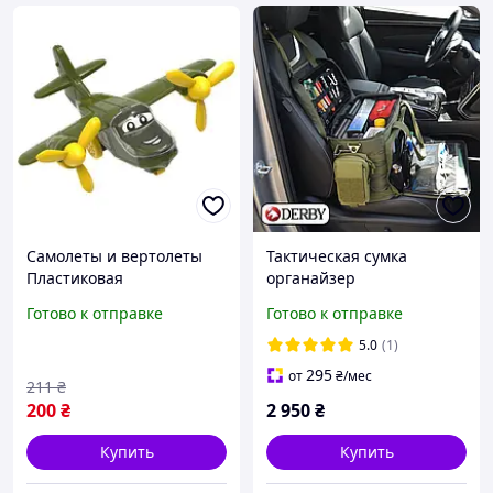
Самолеты и вертолеты
Тактическая сумка
Пластиковая
органайзер
игрушка`Самолет`(зелены
профессиональный
Готово к отправке
Готово к отправке
й хаки) 00
мобильный офис в авто
ручная кладь в самолет
5.0
(1)
карман для ноутбука
295
от
₴
/мес
211
₴
200
₴
2 950
₴
Купить
Купить