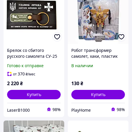
Брелок со сбитого
Робот трансформер
русского самолета СУ-25
самолет, хаки, пластик
Сбор на поддержку ВСУ
(10951-2)
Готово к отправке
В наличии
370
от
₴
/мес
2 220
₴
130
₴
Купить
Купить
98%
98%
LaserB1000
PlayHome