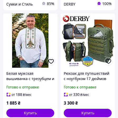
85%
100%
Сумки и Стиль
DERBY
Белая мужская
Рюкзак для путешествий
вышиванка с трезубцем и
с ноутбуком 17 дюймов
самолётом в
26-40 литров с
Готово к отправке
Готово к отправке
камуфляжной вышивке
увеличением объема
размеры 48 60
ручная кладь в самолет
188
330
от
₴
/мес
от
₴
/мес
олива
1 885
₴
3 300
₴
Купить
Купить