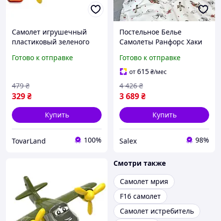
Самолет игрушечный
Постельное Белье
пластиковый зеленого
Самолеты Ранфорс Хаки
хаки с двумя моторами и
Salex Постільна Білизна
Готово к отправке
Готово к отправке
вращением пропеллеров
Літачки Ранфорс Хакі
27.5x24x12
615
от
₴
/мес
479
₴
4 426
₴
329
₴
3 689
₴
Купить
Купить
100%
98%
TovarLand
Salex
Смотри также
Самолет мрия
F16 самолет
Самолет истребитель