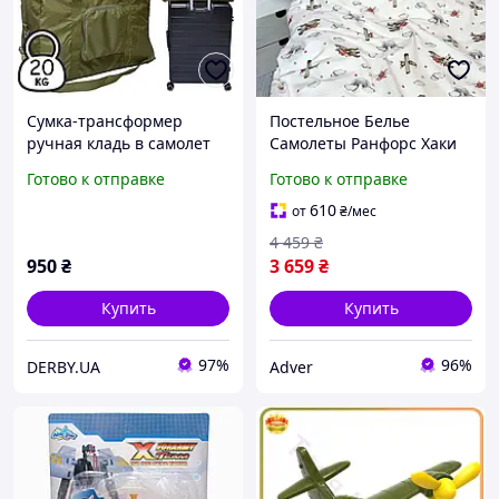
Сумка-трансформер
Постельное Белье
ручная кладь в самолет
Самолеты Ранфорс Хаки
55х40х20см с ручкой на
Adver Постільна Білизна
Готово к отправке
Готово к отправке
чемодан DERBY 032401
Літачки Ранфорс Хакі
khaki
610
от
₴
/мес
4 459
₴
950
₴
3 659
₴
Купить
Купить
97%
96%
DERBY.UA
Adver