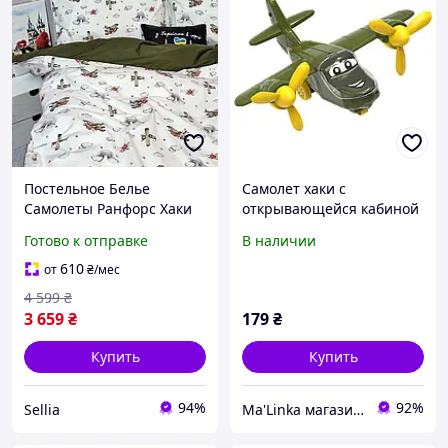
Постельное Белье
Самолет хаки с
Самолеты Ранфорс Хаки
открывающейся кабиной
Sellia Постільна Білизна
Готово к отправке
В наличии
Літачки Ранфорс Хакі
610
от
₴
/мес
4 599
₴
3 659
₴
179
₴
Купить
Купить
94%
92%
Sellia
Ma'Linka магазин дитячого одягу та взуття