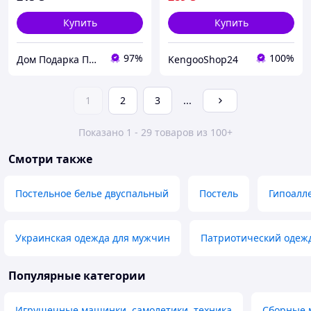
Купить
Купить
97%
100%
Дом Подарка Позитив
KengooShop24
1
2
3
...
Показано 1 - 29 товаров из 100+
Смотри также
Постельное белье двуспальный
Постель
Гипоалл
Украинская одежда для мужчин
Патриотический одеж
Популярные категории
Игрушечные машинки, самолетики, техника
Сборные м