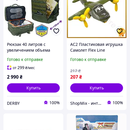
Рюкзак 40 литров с
AC2 Пластиковая игрушка
увеличением объема
Самолет Flex Line
отдел для ноутбука 17"
зеленый хаки для детей с
Готово к отправке
Готово к отправке
ручная кладь в самолет
открывающейся кабиной
лоукост много карманов
и вращающимися DE
299
от
₴
/мес
217
₴
2 990
₴
207
₴
Купить
Купить
100%
100%
DERBY
ShopMix - интернет-магазин сумок и аксессуаров