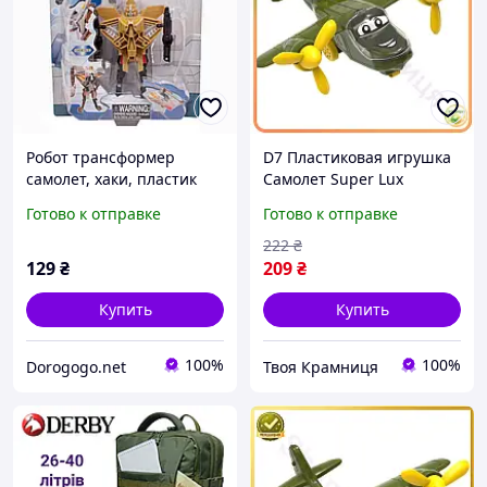
Робот трансформер
D7 Пластиковая игрушка
самолет, хаки, пластик
Самолет Super Lux
(10951-2)
зеленый хаки для детей с
Готово к отправке
Готово к отправке
открывающейся кабиной
и вращающимис MOD58L
222
₴
129
₴
209
₴
Купить
Купить
100%
100%
Dorogogo.net
Твоя Крамниця