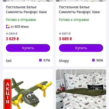
Постельное Белье
Постельное Белье
Самолеты Ранфорс Хаки
Самолеты Ранфорс Хаки
Seli Постільна Білизна
Shopy Постільна Білизна
Готово к отправке
Готово к отправке
Літачки Ранфорс Хакі
Літачки Ранфорс Хакі
605
от
₴
/мес
4 284
₴
4 587
₴
3 629
₴
3 689
₴
Купить
Купить
97%
96%
Seli
Shopy