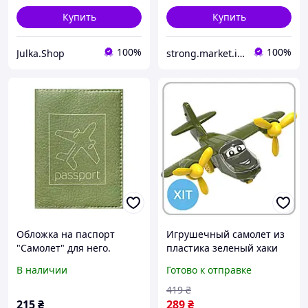
Купить
Купить
100%
100%
Julka.Shop
strong.market.in.ua
Обложка на паспорт
Игрушечный самолет из
"Самолет" для него.
пластика зеленый хаки
двухмоторный с
В наличии
Готово к отправке
вращающимися
пропеллерами 27.5x24x12
419
₴
215
₴
289
₴