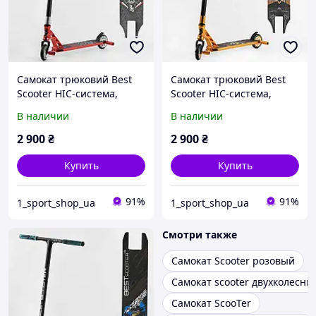
Самокат трюковий Best
Самокат трюковий Best
Scooter HIC-система,
Scooter HIC-система,
ПЕГИ, АНОДОВАНЕ
ПЕГИ, АНОДОВАНЕ
В наличии
В наличии
ФАРБУВАННЯ, колеса PU,
ФАРБУВАННЯ, колеса PU,
d = 110мм,
ширина керма - 60 см
2 900
₴
2 900
₴
Купить
Купить
91%
91%
1_sport_shop_ua
1_sport_shop_ua
Смотри также
Самокат Scooter розовый
Самокат scooter двухколесны
Самокат ScooTer