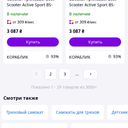
Scooter Active Sport BS-
Scooter Active Sport BS-
77488 HIC-система, пеги,
77566 HIC-система, пеги,
В наличии
В наличии
алюминиевый диск и
алюминиевый диск и
дека с принтом, колёса
дека с принтом, колёса
309
309
от
₴
/мес
от
₴
/мес
PU 110мм
PU 110мм
3 087
₴
3 087
₴
Купить
Купить
93%
93%
КОРАБЛИК
КОРАБЛИК
1
2
3
...
Показано 1 - 29 товаров из 3000+
Смотри также
Трюковый самокат
Самокаты для трюков
Детские