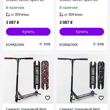
77225 HIC-система, пеги,
77350 HIC-система, пеги,
В наличии
В наличии
алюминиевый диск и
алюминиевый диск и
дека с принтом, колёса
дека с принтом, колёса
309
309
от
₴
/мес
от
₴
/мес
PU 110мм
PU 110мм
3 087
₴
3 087
₴
Купить
Купить
93%
93%
КОРАБЛИК
КОРАБЛИК
Самокат трюковый Best
Самокат трюковый Best