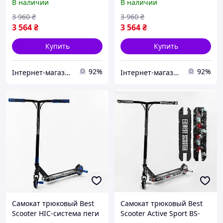
В наличии
В наличии
дека принт Firework 100
дека принт Skull biker 100
кг Разноцветный (105677)
кг Разноцветный (105678)
3 960
₴
3 960
₴
3 564
₴
3 564
₴
Купить
Купить
92%
92%
Інтернет-магазин "Klever"
Інтернет-магазин "Klever"
Самокат трюковый Best
Самокат трюковый Best
Scooter HIC-система пеги
Scooter Active Sport BS-