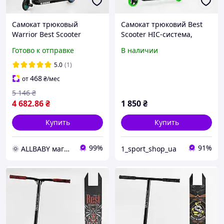
Самокат трюковый
Самокат трюковий Best
Warrior Best Scooter
Scooter HIC-система,
Т-60738, колеса PU-120
ПЕГИ,d = 110мм, ширина
Готово к отправке
В наличии
мм, HIC-система, пеги,
керма - 52 см, в коробці
алюминиевый диск и
5.0
(1)
дека,
468
от
₴
/мес
5 146
₴
4 682
.86
₴
1 850
₴
Купить
Купить
99%
91%
🌞 ALLBABY магазин товаров для детей
1_sport_shop_ua