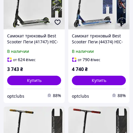
Самокат трюковый Best
Самокат трюковый Best
Scooter Пеги (41747) HIC-
Scooter Пеги (44374) HIC-
система
система
В наличии
В наличии
624
790
от
₴
/мес
от
₴
/мес
3 743
₴
4 740
₴
Купить
Купить
88%
88%
optclubs
optclubs