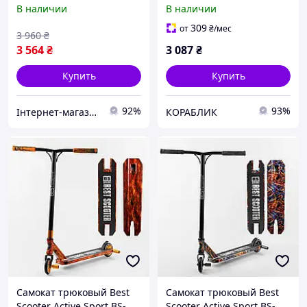
алюминиевый диск и
77101 HIC-система, пеги,
В наличии
В наличии
дека принт Skulls and
алюминиевый диск и
blue hands 100 кг
дека с принтом, колёса
309
от
₴
/мес
3 960
₴
Разноцветный (105679)
PU 110мм
3 564
₴
3 087
₴
Купить
Купить
92%
93%
Інтернет-магазин "Klever"
КОРАБЛИК
Самокат трюковый Best
Самокат трюковый Best
Scooter Active Sport BS-
Scooter Active Sport BS-