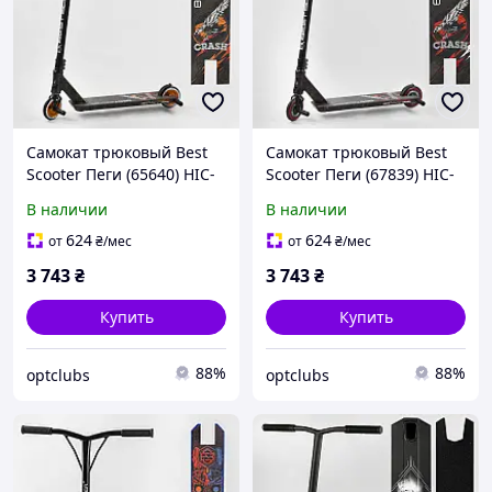
Самокат трюковый Best
Самокат трюковый Best
Scooter Пеги (65640) HIC-
Scooter Пеги (67839) HIC-
система
система
В наличии
В наличии
624
624
от
₴
/мес
от
₴
/мес
3 743
₴
3 743
₴
Купить
Купить
88%
88%
optclubs
optclubs