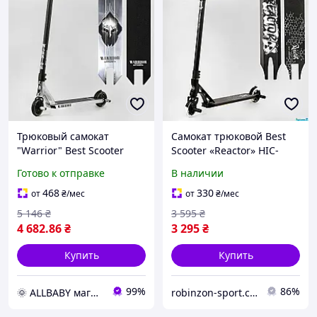
Трюковый самокат
Самокат трюковой Best
"Warrior" Best Scooter
Scooter «Reactor» HIC-
Т-30401, колеса PU-120
система, пеги
Готово к отправке
В наличии
мм, HIC-система, пеги,
алюминиевый диск и
468
330
от
₴
/мес
от
₴
/мес
дека
5 146
₴
3 595
₴
4 682
.86
₴
3 295
₴
Купить
Купить
99%
86%
🌞 ALLBABY магазин товаров для детей
robinzon-sport.com.ua