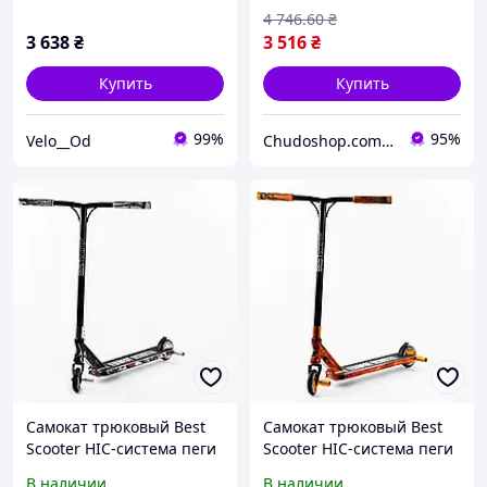
4 746
.60
₴
3 638
₴
3 516
₴
Купить
Купить
99%
95%
Velo__Od
Chudoshop.com.ua
Самокат трюковый Best
Самокат трюковый Best
Scooter HIC-система пеги
Scooter HIC-система пеги
алюминиевый диск и
алюминиевый диск и
В наличии
В наличии