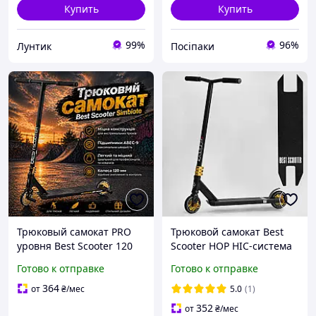
Купить
Купить
99%
96%
Лунтик
Посіпаки
Трюковый самокат PRO
Трюковой самокат Best
уровня Best Scooter 120
Scooter HOP HIC-система
мм | HIC система, ABEC-9,
алюминиевая дека колеса
Готово к отправке
Готово к отправке
пеги | для стрит и парка
120мм пеги для трюков
максимальное
364
от
₴
/мес
5.0
(1)
352
от
₴
/мес