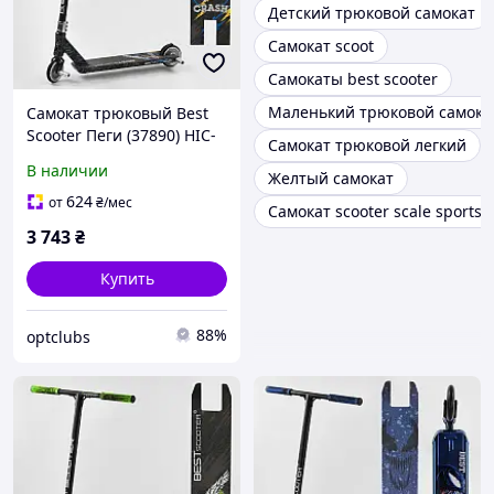
Детский трюковой самокат
Самокат scoot
Самокаты best scooter
Маленький трюковой самока
Самокат трюковый Best
Scooter Пеги (37890) HIC-
Самокат трюковой легкий
система
В наличии
Желтый самокат
624
от
₴
/мес
Самокат scooter scale sports 
3 743
₴
Купить
88%
optclubs