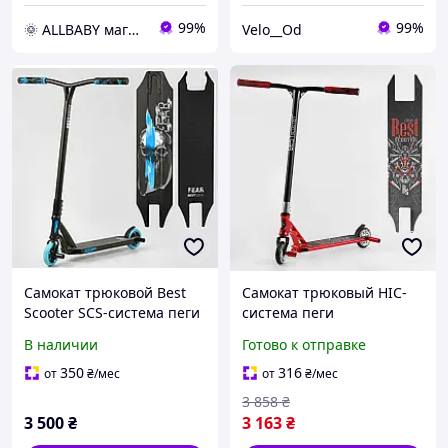
99%
99%
🌞 ALLBABY магазин товаров для детей
Velo__Od
Самокат трюковой Best
Самокат трюковый HIC-
Scooter SCS-система пеги
система пеги
алюминиевый диск и
алюминиевый диск и
В наличии
Готово к отправке
дека Черно-голубой (MT-
дека 28536 Best Scooter
40488)
350
316
от
₴
/мес
от
₴
/мес
3 858
₴
3 500
₴
3 163
₴