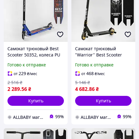
Самокат трюковый Best
Самокат трюковый
Scooter 50352, колеса PU
"Warrior" Best Scooter
d-110 мм, высота 84 см,
Т-50615, колеса PU-120
Готово к отправке
Готово к отправке
пеги, алюминиевый диск
мм, Высота 85 см, пеги,
и дека
алюминиевый диск и
229
468
от
₴
/мес
от
₴
/мес
дека
2 516
₴
5 146
₴
2 289
.56
₴
4 682
.86
₴
Купить
Купить
99%
99%
🌞 ALLBABY магазин товаров для детей
🌞 ALLBABY магазин товаров для детей