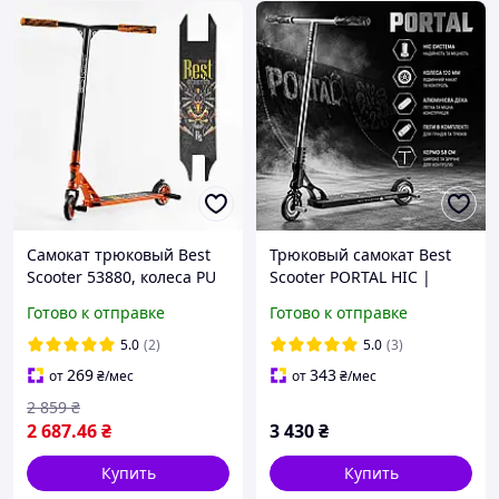
Самокат трюковый Best
Трюковый самокат Best
Scooter 53880, колеса PU
Scooter PORTAL HIC |
110 мм, высота 85 см,
Колеса 120 мм | ABEC-9 |
Готово к отправке
Готово к отправке
пеги, алюминиевый диск
Алюминиевая дека | Пеги
и дека
в комплекте
5.0
(2)
5.0
(3)
269
343
от
₴
/мес
от
₴
/мес
2 859
₴
2 687
.46
₴
3 430
₴
Купить
Купить