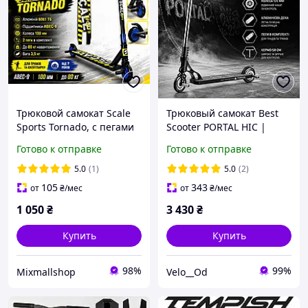
Трюковой самокат Scale
Трюковый самокат Best
Sports Tornado, с пегами
Scooter PORTAL HIC |
для фристайла и
Колеса 120 мм | ABEC-9 |
Готово к отправке
Готово к отправке
скейтпарка, колеса 100
Алюминиевая дека | Пеги
мм, ABEC-9, алюминиевая
в комплекте
5.0
(1)
5.0
(2)
дека Черный
105
343
от
₴
/мес
от
₴
/мес
1 050
₴
3 430
₴
Купить
Купить
98%
99%
Mixmallshop
Velo__Od