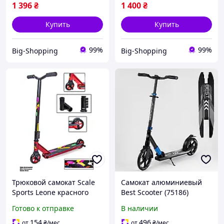
самокат стрит
1 396
₴
1 400
₴
Купить
Купить
99%
99%
Big-Shopping
Big-Shopping
Трюковой самокат Scale
Самокат алюминиевый
Sports Leone красного
Best Scooter (75186)
цвета алюминиевые
колеса PU
Готово к отправке
В наличии
колеса 110 мм на
подшипниках Abec-9
154
496
от
₴
/мес
от
₴
/мес