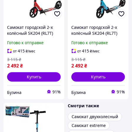
Самокат городской 2-х
Самокат городской 2-х
колёсный SK204 (RL7T)
колёсный SK204 (RL7T)
КРАСНЫЙ колеса 200 мм
СИНИЙ колеса 200 мм PU,
Готово к отправке
Готово к отправке
PU, алюминиевый buzyna
алюминиевый buzyna
415
415
от
₴
/мес
от
₴
/мес
3 115
₴
3 115
₴
2 492
₴
2 492
₴
Купить
Купить
91%
91%
Бузина
Бузина
Смотри также
Самокат двухколесный
Самокат extreme