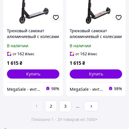
Трюковый самокат
Трюковый самокат
алюминиевый с колесами
алюминиевый с колесами
110мм SP-Sport Micmax
110мм SP-Sport Micmax
В наличии
В наличии
Complete D60 Black-Blue
Complete D60 Black-
Orange
162
162
от
₴
/мес
от
₴
/мес
1 615
₴
1 615
₴
Купить
Купить
98%
98%
MegaSale - интернет-супермаркет
MegaSale - интернет-супермаркет
1
2
3
...
Показано 1 - 29 товаров из 7000+