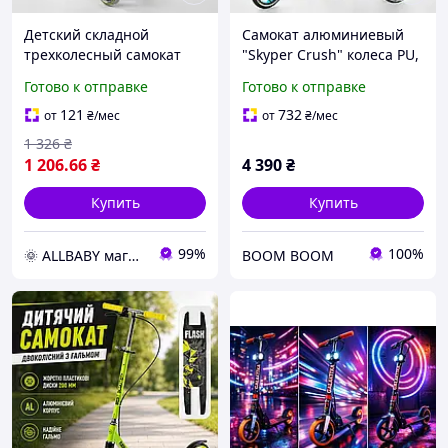
Детский складной
Самокат алюминиевый
трехколесный самокат
"Skyper Crush" колеса PU,
Best Scooter Y-00436,
ФАРА, зажим руля, d
Готово к отправке
Готово к отправке
алюминиевый руль
передних колес - 230мм,
высотой от 69 до 79 см,
d задних колес 200мм
121
732
от
₴
/мес
от
₴
/мес
Зеленый
1 326
₴
1 206
.66
₴
4 390
₴
Купить
Купить
99%
100%
🌞 ALLBABY магазин товаров для детей
BOOM BOOM