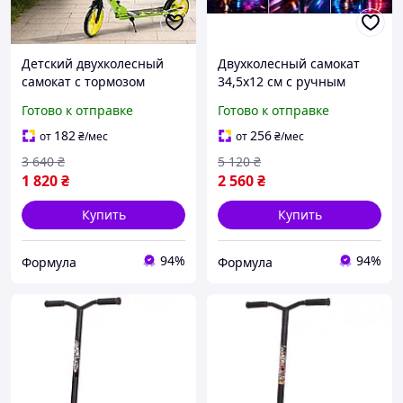
Детский двухколесный
Двухколесный самокат
самокат с тормозом
34,5х12 см с ручным
складной для детей и
тормозом и фонариком
Готово к отправке
Готово к отправке
подростков Самокат
Самокат алюминиевый с
алюминиевый с
большими колесами 200
182
256
от
₴
/мес
от
₴
/мес
жесткими пластиковыми
мм для подростков
3 640
₴
5 120
₴
дисками 200 мм
1 820
₴
2 560
₴
Купить
Купить
94%
94%
Формула
Формула