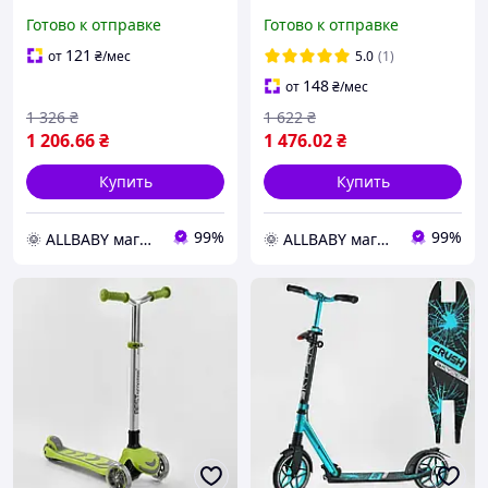
Scooter, алюминиевый
00325, алюминиевый
Готово к отправке
Готово к отправке
руль высотой от 69 до 79
руль высотой от 69 до 79
см, Голубой
см, Красный
121
от
₴
/мес
5.0
(1)
148
от
₴
/мес
1 326
₴
1 622
₴
1 206
.66
₴
1 476
.02
₴
Купить
Купить
99%
99%
🌞 ALLBABY магазин товаров для детей
🌞 ALLBABY магазин товаров для детей