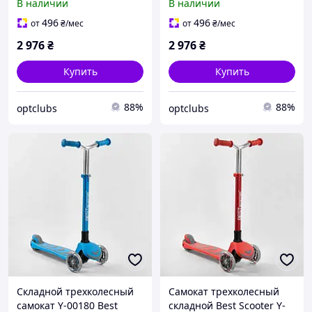
В наличии
В наличии
496
496
от
₴
/мес
от
₴
/мес
2 976
₴
2 976
₴
Купить
Купить
88%
88%
optclubs
optclubs
Складной трехколесный
Самокат трехколесный
самокат Y-00180 Best
складной Best Scooter Y-