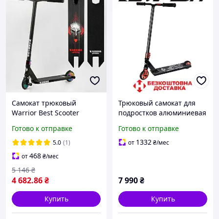
Самокат трюковый
Трюковый самокат для
Warrior Best Scooter
подростков алюминиевая
Т-60738, колеса PU-120
рама Tempish Big Boy 110
Готово к отправке
Готово к отправке
мм, HIC-система, пеги,
мм 88А ABEC 9 нагрузка
алюминиевый диск и
100 кг вес 3,77 кг
1332
5.0
(1)
от
₴
/мес
дека,
468
от
₴
/мес
5 146
₴
4 682
.86
₴
7 990
₴
Купить
Купить