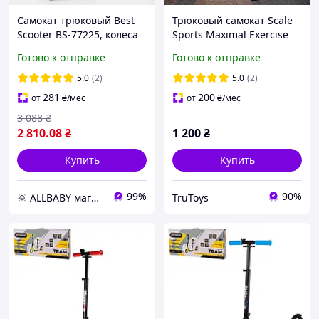
Самокат трюковый Best
Трюковый самокат Scale
Scooter BS-77225, колеса
Sports Maximal Exercise
PU 110 мм, высота 85 см,
Синий с пегами -
Готово к отправке
Готово к отправке
с пегами, алюминиевый
Алюминиевый самокат
диск и дека
для трюков
5.0
(2)
5.0
(2)
281
200
от
₴
/мес
от
₴
/мес
3 088
₴
2 810
.08
₴
1 200
₴
Купить
Купить
99%
90%
🌞 ALLBABY магазин товаров для детей
TruToys