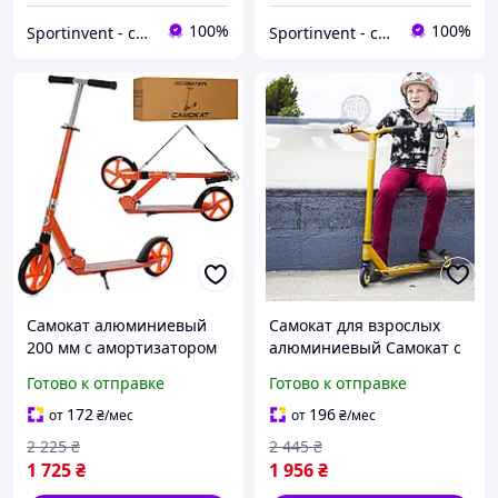
100%
100%
Sportinvent - спортивный интернет магазин
Sportinvent - спортивный интернет магазин
Самокат алюминиевый
Самокат для взрослых
200 мм с амортизатором
алюминиевый Самокат с
оранжевый (SR2-051-OR)
максимальной нагрузкой
Готово к отправке
Готово к отправке
100 кг Самокат с задним
ножным тормозом Fuzion
172
196
от
₴
/мес
от
₴
/мес
X3 Pro Самокат дв
2 225
₴
2 445
₴
1 725
₴
1 956
₴