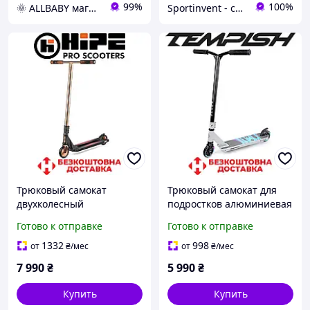
99%
100%
🌞 ALLBABY магазин товаров для детей
Sportinvent - спортивный интернет магазин
Трюковый самокат
Трюковый самокат для
двухколесный
подростков алюминиевая
алюминиевая дека Hipe
рама Tempish ANOM II
Готово к отправке
Готово к отправке
H9 Black/Chrome SCS 88А
110 мм 85A ABEC 9
АВЕС 9 нагрузка 100 вес
нагрузка 100 кг вес 3,77 кг
1332
998
от
₴
/мес
от
₴
/мес
4,25 кг
7 990
₴
5 990
₴
Купить
Купить