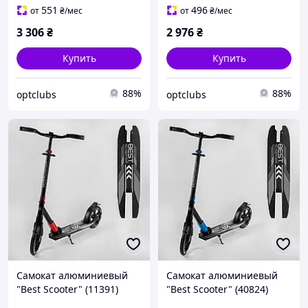
551
496
от
₴
/мес
от
₴
/мес
3 306
₴
2 976
₴
Купить
Купить
88%
88%
optclubs
optclubs
Самокат алюминиевый
Самокат алюминиевый
"Best Scooter" (11391)
"Best Scooter" (40824)