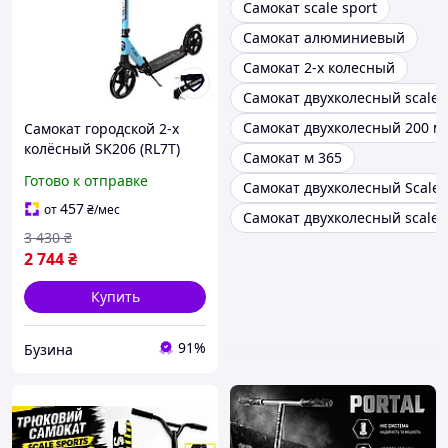
Самокат scale sport
Самокат алюминиевый
Самокат 2-х колесный
Самокат двухколесный scale s
Самокат двухколесный 200 м
Самокат городской 2-х
колёсный SK206 (RL7T)
Самокат м 365
СИНИЙ колеса 200 мм PU,
Готово к отправке
Самокат двухколесный Scale S
алюминиевый buzyna
457
от
₴
/мес
Самокат двухколесный scale s
3 430
₴
2 744
₴
Купить
91%
Бузина