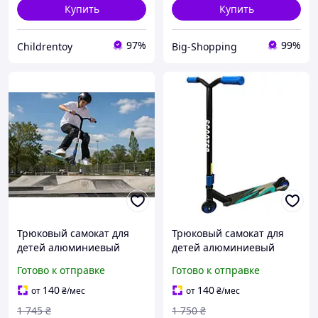
Купить
Купить
97%
99%
Childrentoy
Big-Shopping
Трюковый самокат для
Трюковый самокат для
детей алюминиевый
детей алюминиевый
Самокат maraton turbo
Самокат двухколесный от
Готово к отправке
Готово к отправке
Детский крепкий
6 лет Самокат
трюковой самокат f10blue
профессиональный
140
140
от
₴
/мес
от
₴
/мес
трюковый Трюковой
1 745
₴
1 750
₴