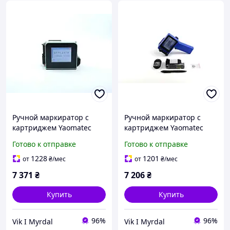
Ручной маркиратор с
Ручной маркиратор с
картриджем Yaomatec
картриджем Yaomatec
Mini каплеструйный
каплеструйный принтер
Готово к отправке
Готово к отправке
принтер датировщик
Q-compact Blue
1228
1201
от
₴
/мес
от
₴
/мес
7 371
₴
7 206
₴
Купить
Купить
96%
96%
Vik I Myrdal
Vik I Myrdal