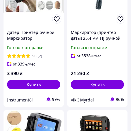
Датер Принтер ручной
Маркиратор (принтер
Маркиратор
даты) 25.4 мм TIJ ручной
каплеструйный
каплеструйный принтер
Готово к отправке
Готово к отправке
сольвентный (Без
картриджа)
3538
5.0
(2)
от
₴
/мес
339
от
₴
/мес
3 390
₴
21 230
₴
Купить
Купить
99%
96%
Instrument81
Vik I Myrdal