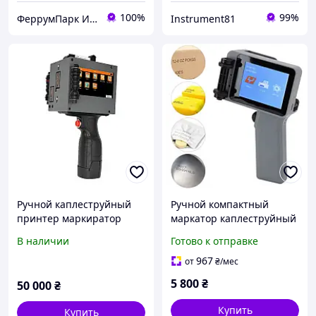
100%
99%
ФеррумПарк Интернет магазин
Instrument81
Ручной каплеструйный
Ручной компактный
принтер маркиратор
маркатор каплеструйный
50мм
принтер-датчик 12.7 мм,
В наличии
Готово к отправке
600 dpi (Без картриджу)
967
от
₴
/мес
5 800
₴
50 000
₴
Купить
Купить