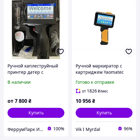
Ручной каплеструйный
Ручной маркиратор c
принтер датер с
картриджем Yaomatec
картриджом
triangle yellow
В наличии
Готово к отправке
каплеструйный принтер.
1826
от
₴
/мес
от
7 800
₴
10 956
₴
Купить
Купить
100%
96%
ФеррумПарк Интернет магазин
Vik I Myrdal