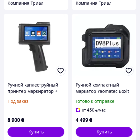
Компания Триал
Компания Триал
Ручной каплеструйный
Ручной компактный
принтер маркиратор +
маркатор Yaomatec Boxit
картридж
PRO каплеструйный
Под заказ
Готово к отправке
принтер-датчик 12.7 мм,
600 dpi, DWS система,
450
от
₴
/мес
черный (Без картриджу)
8 900
₴
4 499
₴
Купить
Купить