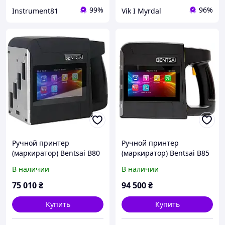
99%
96%
Instrument81
Vik I Myrdal
Ручной принтер
Ручной принтер
(маркиратор) Bentsai B80
(маркиратор) Bentsai B85
для бумаги и дерева
по металлу пластику и
В наличии
В наличии
(H=100 mm)
бумаге (H=100 mm)
75 010
₴
94 500
₴
Купить
Купить