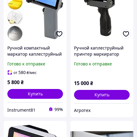
Ручной компактный
Ручной каплеструйный
маркатор каплеструйный
принтер маркиратор
принтер-датчик 12.7 мм,
Гарантия
Готово к отправке
Готово к отправке
600 dpi (Без картриджу)
580
от
₴
/мес
5 800
₴
15 000
₴
Купить
Купить
99%
Instrument81
Агротех