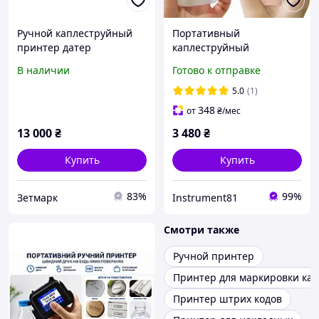
Ручной каплеструйный
Портативный
принтер датер
каплеструйный
маркиратор
маркиратор (датер)
В наличии
Готово к отправке
сольвентный ручной
принтер для маркировки
5.0
(1)
продукции и упаковки.
348
от
₴
/мес
13 000
₴
3 480
₴
Купить
Купить
83%
99%
Зетмарк
Instrument81
Смотри также
Ручной принтер
Принтер для маркировки каб
Принтер штрих кодов