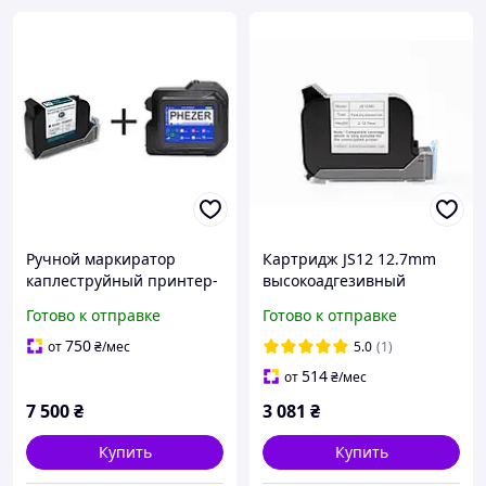
Ручной маркиратор
Картридж JS12 12.7mm
каплеструйный принтер-
высокоадгезивный
датировщик 12.7 мм +
сольвентный для ручного
Готово к отправке
Готово к отправке
картридж
каплеструйного принтера
маркиратора
750
от
₴
/мес
5.0
(1)
датировщика.
514
от
₴
/мес
7 500
₴
3 081
₴
Купить
Купить