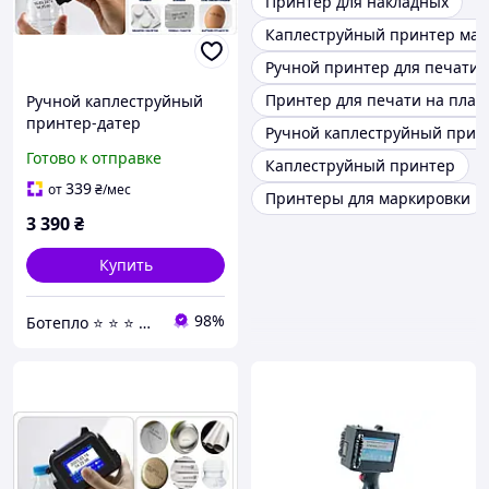
Принтер для накладных
Каплеструйный принтер мар
Ручной принтер для печати 
Принтер для печати на плас
Ручной каплеструйный
принтер-датер
Ручной каплеструйный прин
портативный
Готово к отправке
Каплеструйный принтер
сольвентный маркиратор
для маркировки
339
от
₴
/мес
Принтеры для маркировки
продукции и упаковки.
3 390
₴
Купить
98%
Ботепло ⭐️ ⭐️ ⭐️ ⭐️ ⭐️