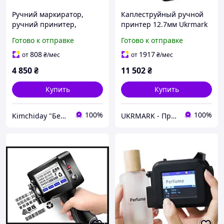
Ручний маркиратор,
Каплеструйный ручной
ручний принитер,
принтер 12.7мм Ukrmark
маркувальщик,
1790
Готово к отправке
Готово к отправке
маркувальний принтер
808
1917
от
₴
/мес
от
₴
/мес
4 850
₴
11 502
₴
Купить
Купить
100%
100%
Kimchiday "Бережи Вуха"
UKRMARK - Принтеры этикеток и наклеек, сканеры штрих-кодов. Все для маркировки