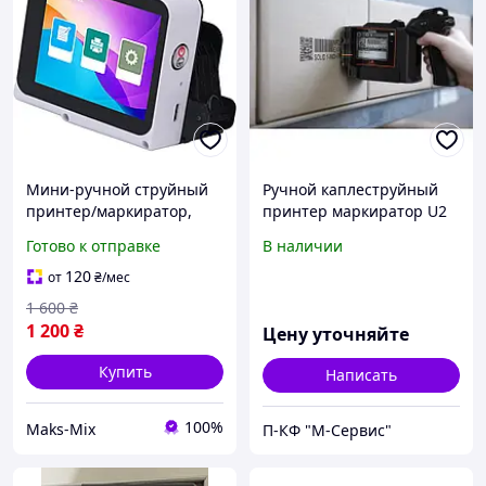
Мини-ручной струйный
Ручной каплеструйный
принтер/маркиратор,
принтер маркиратор U2
12.7мм, 600 dpi, 28
Mobile ONE
Готово к отправке
В наличии
языков, портативный
принтер с сенсорным
120
от
₴
/мес
экраном HD
1 600
₴
1 200
₴
Цену уточняйте
Купить
Написать
100%
Maks-Mix
П-КФ "М-Сервис"