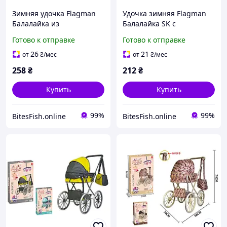
Зимняя удочка Flagman
Удочка зимняя Flagman
Балалайка из
Балалайка SK с
пенопластовой ручонок
пенопластовой ручкой
Готово к отправке
Готово к отправке
желтая
желтый
26
21
от
₴
/мес
от
₴
/мес
258
₴
212
₴
Купить
Купить
99%
99%
BitesFish.online
BitesFish.online