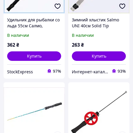
Удильник для рыбалки со
Зимний хлыстик Salmo
льда 55см Салмо,
UNI 40см Solid Tip
653AMP3824
653X3819X
В наличии
В наличии
362
₴
263
₴
Купить
Купить
97%
93%
StockExpress
Интернет-каталог скидок "Гривна Маркет"