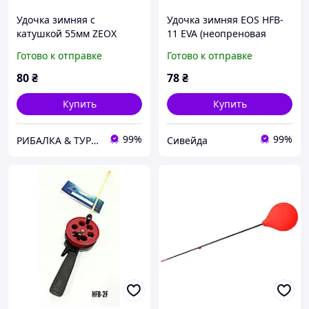
Удочка зимняя с
Удочка зимняя EOS HFB-
катушкой 55мм ZEOX
11 EVA (неопреновая
Polar Guide длиной 45см с
ручка) для зимней
Готово к отправке
Готово к отправке
ЭВА ручкой
рыбалки на льду
80
₴
78
₴
Купить
Купить
99%
99%
РИБАЛКА & ТУРИЗМ
Сивейда