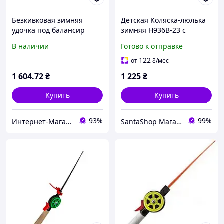
Безкивковая зимняя
Детская Коляска-люлька
удочка под балансир
зимняя H936B-23 с
River Tramp DK 1801/50 см
колесами EVA 66x36x74 см
В наличии
Готово к отправке
Carbon со съемной
Артикул H936B-23
ручкой
122
от
₴
/мес
1 604
.72
₴
1 225
₴
Купить
Купить
93%
99%
Интернет-Магазин "Шарм"
SantaShop Магазин детских игрушек