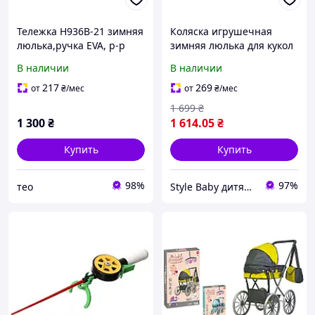
Тележка H936B-21 зимняя
Коляска игрушечная
люлька,ручка EVA, р-р
зимняя люлька для кукол
тележка 66x36x74 см,
с ручкой EVA, размер
В наличии
В наличии
коробка р.37x12x62,5 см
66×36×74 см, в коробке
37×12×62,7 см
217
269
от
₴
/мес
от
₴
/мес
1 699
₴
1 300
₴
1 614
.05
₴
Купить
Купить
98%
97%
тео
Style Baby дитячий магазин