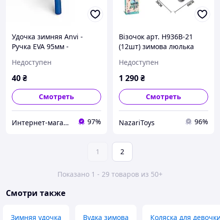
Удочка зимняя Anvi -
Візочок арт. H936B-21
Ручка EVA 95мм -
(12шт) зимова люлька
Закрытая шпуля - с
,ручка EVA, р-р іграшки
Недоступен
Недоступен
курком
66*36*74 см, короб.
37*12*62,5 см
40
₴
1 290
₴
Смотреть
Смотреть
97%
96%
Интернет-магазин "РыбаКит"
NazariToys
1
2
Показано 1 - 29 товаров из 50+
Смотри также
Зимняя удочка
Вудка зимова
Коляска для девочк