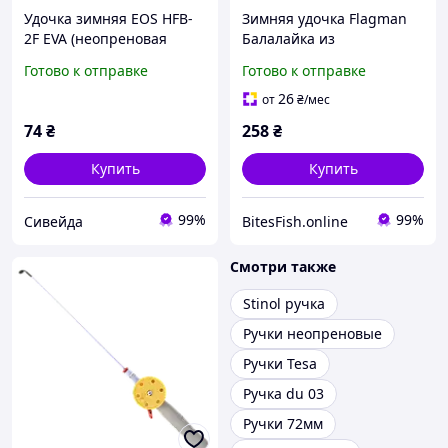
Удочка зимняя EOS HFB-
Зимняя удочка Flagman
2F EVA (неопреновая
Балалайка из
ручка) для зимней
пенопластовой ручевой
Готово к отправке
Готово к отправке
рыбалки на льду
красный
26
от
₴
/мес
74
₴
258
₴
Купить
Купить
99%
99%
Сивейда
BitesFish.online
Смотри также
Stinol ручка
Ручки неопреновые
Ручки Tesa
Ручка du 03
Ручки 72мм