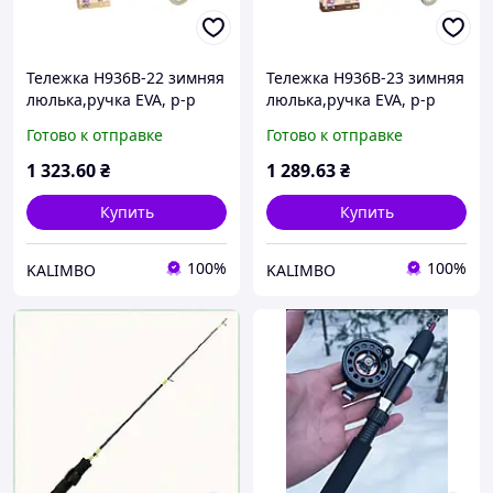
Тележка H936B-22 зимняя
Тележка H936B-23 зимняя
люлька,ручка EVA, р-р
люлька,ручка EVA, р-р
тележка 66x36x74 см,
тележка 66x36x74 см,
Готово к отправке
Готово к отправке
коробка р.37x12x62,6 см
коробка р.37x12x62,7 см
1 323
.60
₴
1 289
.63
₴
Купить
Купить
100%
100%
KALIMBO
KALIMBO