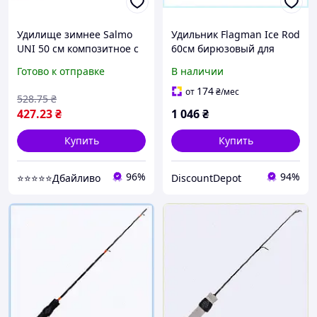
Удилище зимнее Salmo
Удильник Flagman Ice Rod
UNI 50 см композитное с
60см бирюзовый для
ручкой EVA средне-
зимы, 65X3A3845
Готово к отправке
В наличии
жесткое
174
от
₴
/мес
528
.75
₴
427
.23
₴
1 046
₴
Купить
Купить
96%
94%
⭐⭐⭐⭐⭐Дбайливо
DiscountDepot