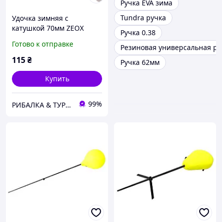
Ручка EVA зима
Tundra ручка
Удочка зимняя с
катушкой 70мм ZEOX
Ручка 0.38
Polar Guide длинною 48см
Готово к отправке
Резиновая универсальная ру
с ручкой ЭВА
115
₴
Ручка 62мм
Купить
99%
РИБАЛКА & ТУРИЗМ