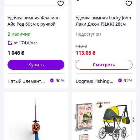
Удочка зимняя Флагман
Удочка зимняя Lucky John
Айс Род 60см с ручкой
Лаки Джон PILKKI 28см
ЕВА, 65E3384ME5
рукоятка EVA
В наличии
Недоступен
174
от
₴
/мес
119
₴
1 046
₴
113
.05
₴
Купить
Смотреть
96%
92%
Пятый Элемент - всё, что вам нужно
Dogmus Fishing - все для рыбалки и отдыха