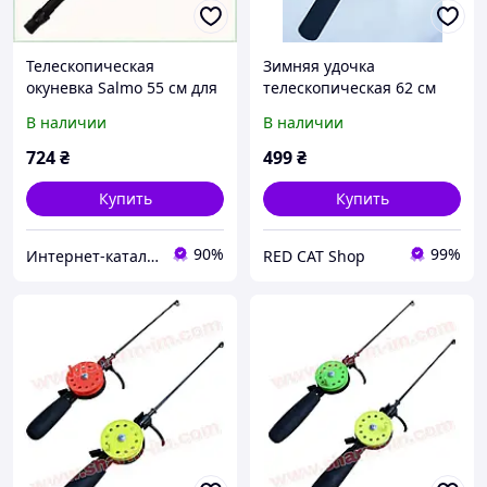
Телескопическая
Зимняя удочка
окуневка Salmo 55 см для
телескопическая 62 см
блесен H7712K404
(соложенная 16.5 см) с
В наличии
В наличии
катушкой FX-50R и мягкой
EVA-ручкой
724
₴
499
₴
Купить
Купить
90%
99%
Интернет-каталог скидок Техно ECO
RED CAT Shop