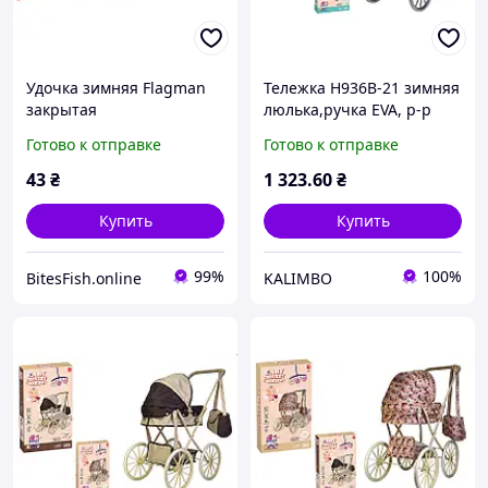
Удочка зимняя Flagman
Тележка H936B-21 зимняя
закрытая
люлька,ручка EVA, р-р
пенопластиковая ручка
тележка 66x36x74 см,
Готово к отправке
Готово к отправке
31см
коробка р.37x12x62,5 см
43
₴
1 323
.60
₴
Купить
Купить
99%
100%
BitesFish.online
KALIMBO