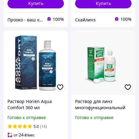
Купить
Купить
100%
100%
Прооко - ваш крок на шляху до хорошого зору!
Скайлинз
Раствор Horien Aqua
Раствор для линз
Comfort 360 мл
многофункциональный
Alcon ОПТИ-ФРИ
Готово к отправке
Готово к отправке
ЭКСПРЕСС 120 мл
5.0
(14)
24
от
₴
/мес