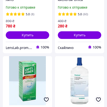
многофункциональный
(ComfortLine)
Готово к отправке
Готово к отправке
Alcon OPTI-FREE Pure
Moist 300 мл
5.0
(8)
5.0
(60)
890
₴
400
₴
780
₴
280
₴
Купить
Купить
100%
100%
LensLab.prom.ua
Скайлинз