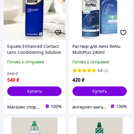
Equate Enhanced Contact
Раствор для линз ReNu
Lens Conditioning Solution
MultiPlus 240ml
105 мл увлажняющий
Готово к отправке
Готово к отправке
раствор для жестких
газопроницаемых
5.0
(2)
650
₴
контактных линз
540
₴
420
₴
Купить
Купить
100%
100%
Магазин спортивного питания - Fit Magazine
интернет-магазин "ВЗГЛЯД"