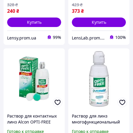
328
₴
423
₴
240
₴
373
₴
Купить
Купить
99%
100%
Lensy.prom.ua
LensLab.prom.ua
Раствор для контактных
Раствор для линз
линз Alcon OPTI-FREE
многофункциональный
EXPRESS 355 мл
Alcon OPTI-FREE Pure
Готово к отправке
Готово к отправке