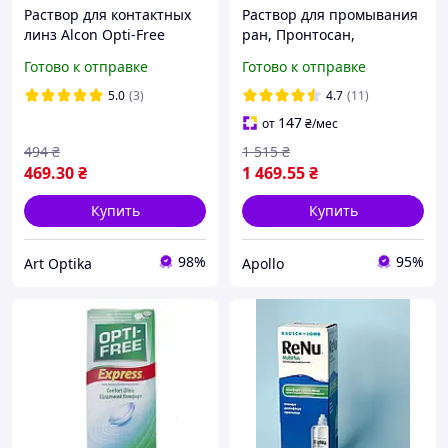
Раствор для контактных
Раствор для промывания
линз Alcon Opti-Free
ран, Пронтосан,
Express 355/475/595 мл
Prontosan, 1000 мл
Готово к отправке
Готово к отправке
многофункциональный
уход очистка
5.0
(3)
4.7
(11)
дезинфекция увлажнение
147
от
₴
/мес
494
₴
1 515
₴
469
.30
₴
1 469
.55
₴
Купить
Купить
98%
95%
Art Optika
Apollo