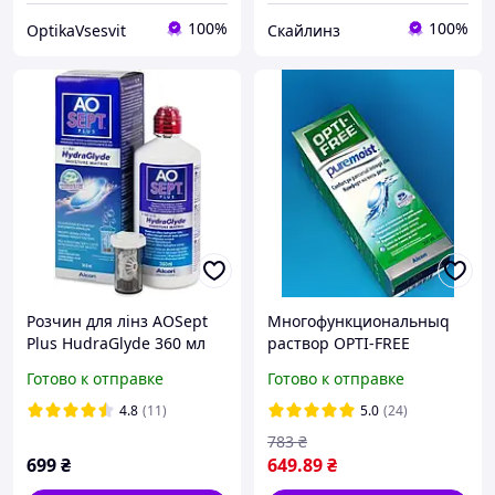
100%
100%
OptikaVsesvit
Скайлинз
Розчин для лінз AOSept
Многофункциональныq
Plus HudraGlyde 360 мл
раствор OPTI-FREE
PureMoist
Готово к отправке
Готово к отправке
4.8
(11)
5.0
(24)
783
₴
699
₴
649
.89
₴