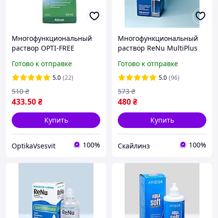
Многофункциональный
Многофункциональный
раствор OPTI-FREE
раствор ReNu MultiPlus
EXPRESS
Готово к отправке
Готово к отправке
5.0
(22)
5.0
(96)
510
₴
573
₴
433
.50
₴
480
₴
Купить
Купить
100%
100%
OptikaVsesvit
Скайлинз