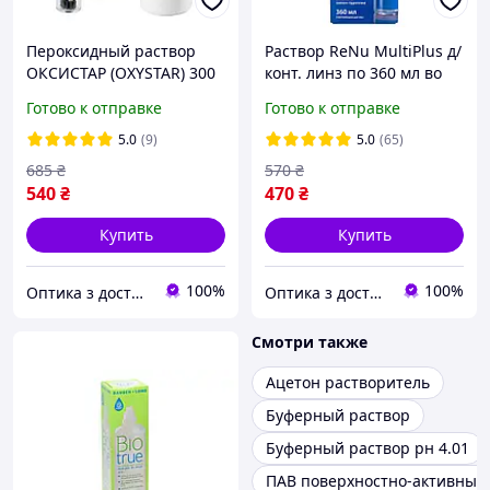
Пероксидный раствор
Раствор ReNu MultiPlus д/
ОКСИСТАР (OXYSTAR) 300
конт. линз по 360 мл во
мл для всех типов линз
флак. полиэт.
Готово к отправке
Готово к отправке
5.0
(9)
5.0
(65)
685
₴
570
₴
540
₴
470
₴
Купить
Купить
100%
100%
Оптика з доставкою
Оптика з доставкою
Смотри также
Ацетон растворитель
Буферный раствор
Буферный раствор рн 4.01
ПАВ поверхностно-активные