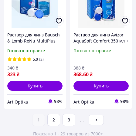
Раствор для линз Bausch
Раствор для линз Avizor
& Lomb ReNu MultiPlus
AquaSoft Comfort 350 мл +
120 мл + контейнер,
контейнер, жидкость для
Готово к отправке
Готово к отправке
жидкость для контактных
контактных линз
линз
5.0
(2)
340
₴
388
₴
323
₴
368
.60
₴
Купить
Купить
98%
98%
Art Optika
Art Optika
1
2
3
...
Показано 1 - 29 товаров из 7000+