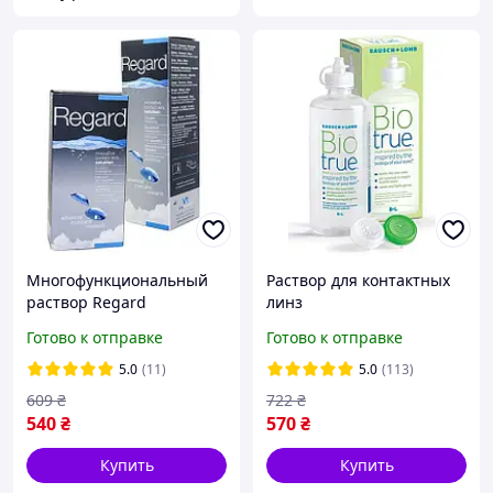
Многофункциональный
Раствор для контактных
раствор Regard
линз
многофункциональный
Готово к отправке
Готово к отправке
Bausch + Lomb BIOTRUE
360 мл
5.0
(11)
5.0
(113)
609
₴
722
₴
540
₴
570
₴
Купить
Купить