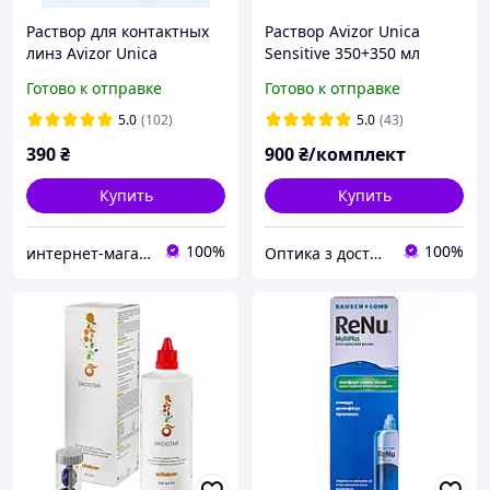
Раствор для контактных
Раствор Avizor Unica
линз Avizor Unica
Sensitive 350+350 мл
Sensitive 350 мл
Готово к отправке
Готово к отправке
универсальный раствор +
контейнер для линз
5.0
(102)
5.0
(43)
390
₴
900
₴/комплект
Купить
Купить
100%
100%
интернет-магазин "ВЗГЛЯД"
Оптика з доставкою