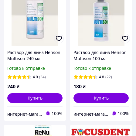
Раствор для линз Henson
Раствор для линз Henson
Multison 240 мл
Multison 100 мл
многофункциональная
многофункциональная
Готово к отправке
Готово к отправке
жидкость для очистки,
жидкость для очистки,
дезинфекции и хранения
дезинфекции и хранения
4.9
(34)
4.8
(22)
мягких контактных линз
мягких контактных линз
240
₴
180
₴
Купить
Купить
100%
100%
интернет-магазин "ВЗГЛЯД"
интернет-магазин "ВЗГЛЯД"