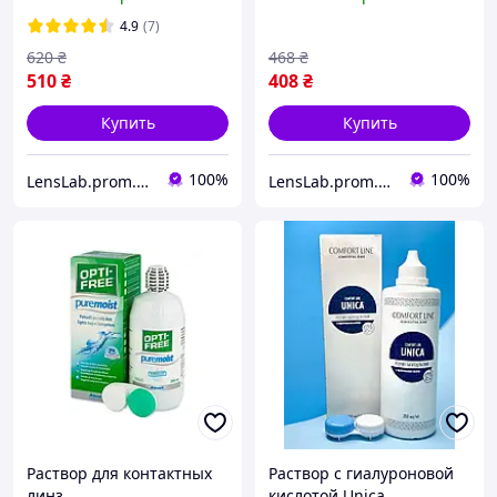
Moist 90 мл
4.9
(7)
620
₴
468
₴
510
₴
408
₴
Купить
Купить
100%
100%
LensLab.prom.ua
LensLab.prom.ua
Раствор для контактных
Раствор с гиалуроновой
линз
кислотой Unica