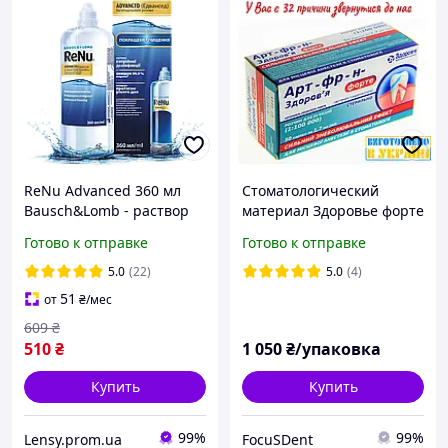
ReNu Advanced 360 мл
Стоматологический
Bausch&Lomb - раствор
материал Здоровье форте
для контактных линз
раствор д/ин. (1:100000)
Готово к отправке
Готово к отправке
многофункциональный
по 1.7 мл №50 50 карп.
5.0
(22)
5.0
(4)
51
от
₴
/мес
609
₴
510
₴
1 050
₴/упаковка
Купить
Купить
99%
99%
Lensy.prom.ua
FocuSDent