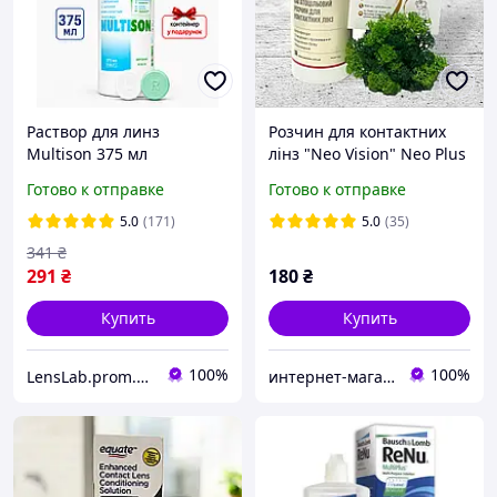
Раствор для линз
Розчин для контактних
Multison 375 мл
лінз "Neo Vision" Neo Plus
(+контейнер)
/ Нео плюс 360 мл.
Готово к отправке
Готово к отправке
5.0
(171)
5.0
(35)
341
₴
291
₴
180
₴
Купить
Купить
100%
100%
LensLab.prom.ua
интернет-магазин "ВЗГЛЯД"