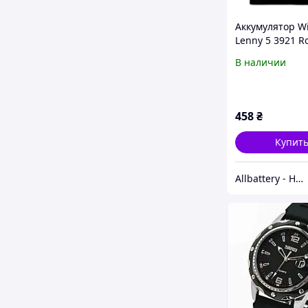
Аккумулятор W
Lenny 5 3921 R
В наличии
458
₴
Купит
Allbattery - Номер Один в Украине в Области Аккумуляторов для Ноутбуков.