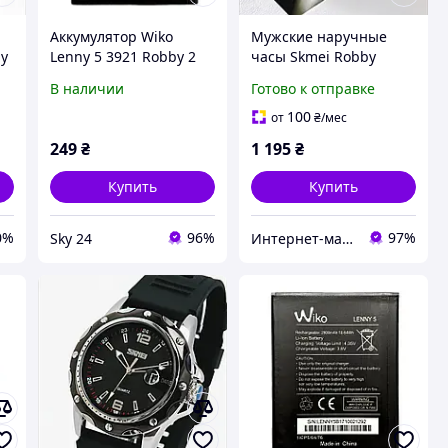
Аккумулятор Wiko
Мужские наручные
by
Lenny 5 3921 Robby 2
часы Skmei Robby
Elastic Black (2
В наличии
Готово к отправке
ремешка)
100
от
₴
/мес
249
₴
1 195
₴
Купить
Купить
0%
96%
97%
Sky 24
Интернет-магазин Итакшоп