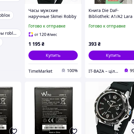
Часы мужские
Книга Die DaF-
oblox
наручные Skmei Robby
Bibliothek: A1/A2 Lara
Elastic Black (2
und Robby Mit Audios
Готово к отправке
Готово к отправке
ремешка)
Online (978306521293
Игровые наборы roblox
Cornelsen
120
от
₴
/мес
1 195
₴
393
₴
Купить
Купить
100%
9
TimeMarket
IT-BAZA – ціла база потрібних речей для всієї родини