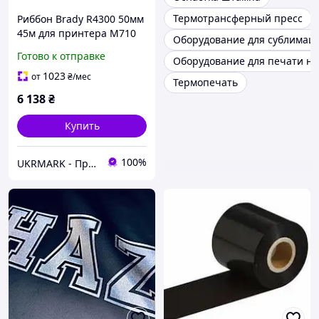
Термотрансферный пресс
Риббон Brady R4300 50мм
45м для принтера M710
Оборудование для сублимац
черный
Готово к отправке
Оборудование для печати на
1023
от
₴
/мес
Термопечать
6 138
₴
Купить
100%
UKRMARK - Принтеры этикеток и наклеек, сканеры штрих-кодов. Все для маркировки