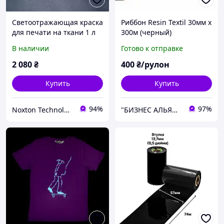
Светоотражающая краска
Риббон Resin Textil 30мм х
для печати на ткани 1 л
300м (черный)
Серая (шелкография)
В наличии
Готово к отправке
2 080
₴
400
₴/рулон
Купить
Купить
94%
97%
Noxton Technologies
"БИЗНЕС АЛЬЯНС" Официальный поставщик расходных материалов и оборудования для торговли