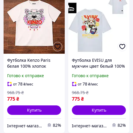
Футболка Kenzo Paris
Футболка EVISU для
белая 100% хлопок
мужчин цвет белый 100%
размер XS-XXL DTF печать
бавовна размер XS-XXL
Готово к отправке
Готово к отправке
на ткани для
DTF печать на ткани
повседневного ношения
78
78
от
₴
/мес
от
₴
/мес
968
.75
₴
968
.75
₴
775
₴
775
₴
Купить
Купить
82%
82%
Інтернет-магазин Already Better
Інтернет-магазин Already Better