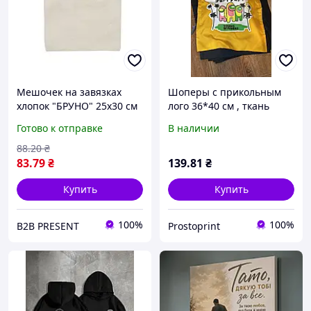
Мешочек на завязках
Шоперы с прикольным
хлопок "БРУНО" 25х30 см
лого 36*40 см , ткань
канвас 300г/м2 для
саржа ! еко Сумки ,
Готово к отправке
В наличии
печати логотипа
печать на сумках
,шоперы , сумка для
88
.20
₴
покупок
83
.79
₴
139
.81
₴
Купить
Купить
100%
100%
B2B PRESENT
Prostoprint