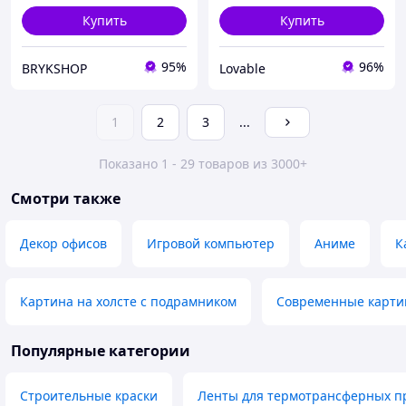
Купить
Купить
95%
96%
BRYKSHOP
Lovable
1
2
3
...
Показано 1 - 29 товаров из 3000+
Смотри также
Декор офисов
Игровой компьютер
Аниме
К
Картина на холсте с подрамником
Современные карти
Популярные категории
Строительные краски
Ленты для термотрансферных п