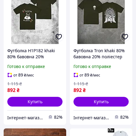
Футболка H1P182 khaki
Футболка Tron khaki 80%
80% бавовна 20%
бавовна 20% поліестер
поліестер S-XXL якісний
розміри S-XXL якісний
Готово к отправке
Готово к отправке
друк на тканині для
друк на тканині для
весняного сезону
щоденного носіння
89
89
от
₴
/мес
от
₴
/мес
1 115
₴
1 115
₴
892
₴
892
₴
Купить
Купить
82%
82%
Інтернет-магазин Already Better
Інтернет-магазин Already Better