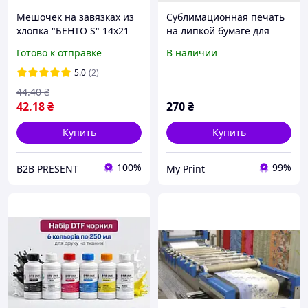
Мешочек на завязках из
Сублимационная печать
хлопка "БЕНТО S" 14х21
на липкой бумаге для
см 110г/м2 для печати
ткани 1 пог. м. (1*1,6 м)
Готово к отправке
В наличии
логотипа
(10249)
5.0
(2)
44
.40
₴
42
.18
₴
270
₴
Купить
Купить
100%
99%
B2B PRESENT
My Print