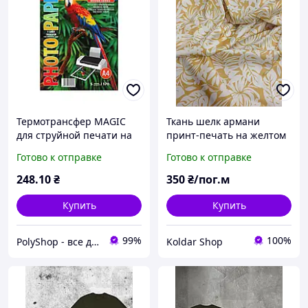
Термотрансфер MAGIC
Ткань шелк армани
для струйной печати на
принт-печать на желтом
темных тканях, А4, 5л
белые цветы
Готово к отправке
Готово к отправке
248
.10
₴
350
₴/пог.м
Купить
Купить
99%
100%
PolyShop - все для вас и вашего офису
Koldar Shop