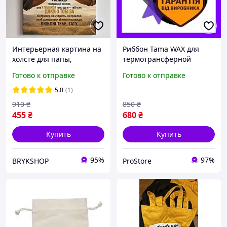
Интерьерная картина на
Риббон Tama WAX для
холсте для папы,
термотрансферной
эмоциональный подарок
печати на бумажных
Готово к отправке
Готово к отправке
от сына для отца, постер
этикетках 90mm 300m
со словами
влагостойкая лента
5.0
(1)
благодарности для папы
910
₴
850
₴
455
₴
680
₴
Купить
Купить
95%
97%
BRYKSHOP
ProStore