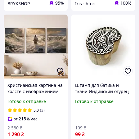
95%
100%
BRYKSHOP
Iris-shtori
Христианская картина на
Штамп для батика и
холсте с изображением
ткани Индийский огурец
Иисуса, религиозный
(пейсли), деревянный
Готово к отправке
Готово к отправке
постер для декора
штамп для печати на
интерьера,
ткани и бумаге 4.5х3 см
5.0
(3)
оригинальный подарок
215
от
₴
/мес
верующему
2 580
₴
109
₴
1 290
₴
99
₴