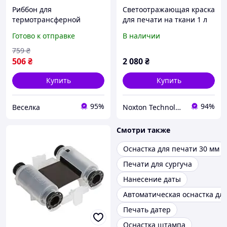
Риббон для
Светоотражающая краска
термотрансферной
для печати на ткани 1 л
печати 64мм воск для
Белая (шелкография)
Готово к отправке
В наличии
этикеток на бумаге
экономичный
759
₴
качественный FLAME
506
₴
2 080
₴
Купить
Купить
95%
94%
Веселка
Noxton Technologies
Смотри также
Оснастка для печати 30 мм
Печати для сургуча
Нанесение даты
Автоматическая оснастка дл
Печать датер
Оснастка штампа