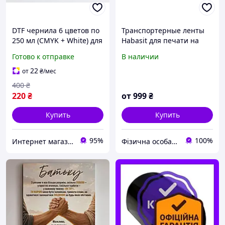
DTF чернила 6 цветов по
Транспортерные ленты
250 мл (CMYK + White) для
Habasit для печати на
печати на ткани. Цена за
ткани
Готово к отправке
В наличии
1 шт
22
от
₴
/мес
400
₴
220
₴
от
999
₴
Купить
Купить
95%
100%
Интернет магазин «Централь»
Фізична особа підприємець Мельник Олександр Юрійович