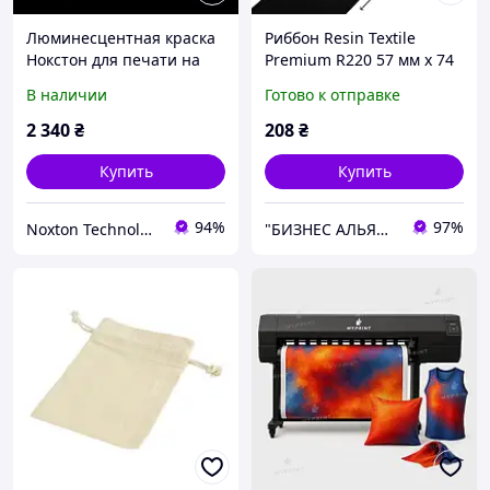
Люминесцентная краска
Риббон Resin Textile
Нокстон для печати на
Premium R220 57 мм x 74
ткане, фасовка 1 л.
м (короткая втулка)
В наличии
Готово к отправке
2 340
₴
208
₴
Купить
Купить
94%
97%
Noxton Technologies
"БИЗНЕС АЛЬЯНС" Официальный поставщик расходных материалов и оборудования для торговли