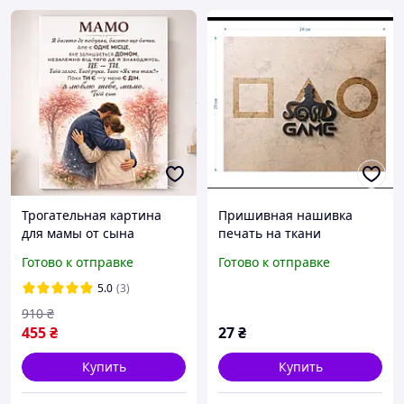
Трогательная картина
Пришивная нашивка
для мамы от сына
печать на ткани
"Объятия", подарок маме
дайвинге " игра в
Готово к отправке
Готово к отправке
на День матери,
кальмара" для декора
декоративный постер на
одежды
5.0
(3)
стену
910
₴
455
₴
27
₴
Купить
Купить