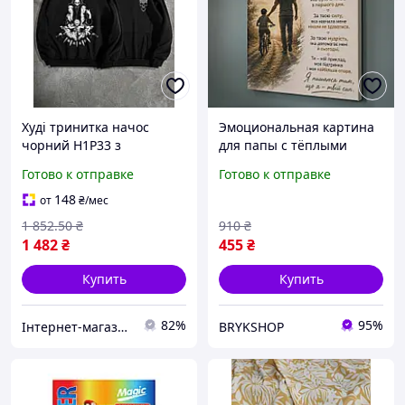
Худі тринитка начос
Эмоциональная картина
чорний H1P33 з
для папы с тёплыми
карманом кенгуру
словами благодарности,
Готово к отправке
Готово к отправке
розміри S-XXL якісний
подарок от сына отцу на
друк на тканині для осені-
праздник, интерьерный
148
от
₴
/мес
зими
постер на холсте
1 852
.50
₴
910
₴
1 482
₴
455
₴
Купить
Купить
82%
95%
Інтернет-магазин Already Better
BRYKSHOP