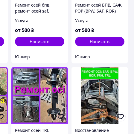
Ремонт осей бпв,
Ремонт осей БПВ, САФ,
ремонт осей saf,
РОР (BPW, SAF, ROR)
ия
ремонт оси bpw,
Услуга
Услуга
ремонт осей ror
от
500
₴
от
500
₴
Написать
Написать
Юниор
Юниор
Ремонт осей TRL
Восстановление