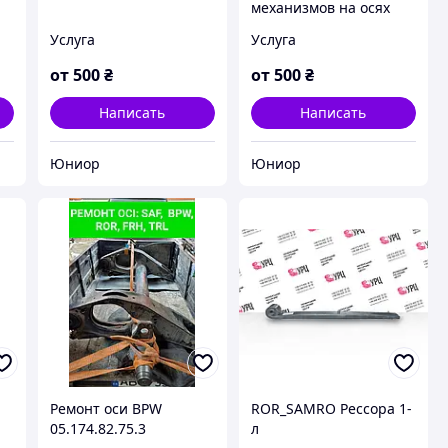
механизмов на осях
BPW, SAF, ROR, FRH, TRL
Услуга
Услуга
от
500
₴
от
500
₴
Написать
Написать
Юниор
Юниор
Ремонт оси BPW
ROR_SAMRO Рессора 1-
05.174.82.75.3
л