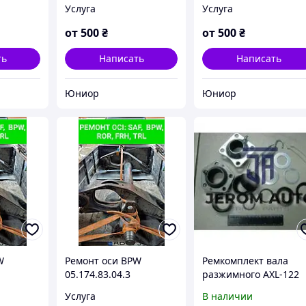
под подшипник
Услуга
Услуга
от
500
₴
от
500
₴
ть
Написать
Написать
Юниор
Юниор
W
Ремонт оси BPW
Ремкомплект вала
05.174.83.04.3
разжимного AXL-122
ROR / AXUT / SB10002
Услуга
В наличии