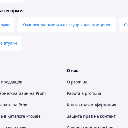
категории
лодки
Комплектующие и аксессуары для прицепов
С
е втулки
О нас
 продавцов
О prom.ua
ернет-магазин
на Prom
Работа в prom.ua
авать на Prom
Контактная информация
 в Каталоге ProSale
Защита прав на контент
 — медиа для
Content right protection