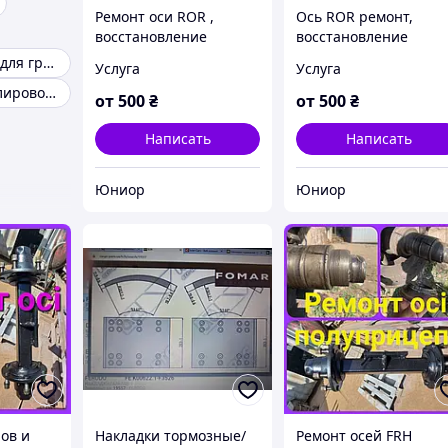
Ремонт оси ROR ,
Ось ROR ремонт,
восстановление
восстановление
геометрии оси ROR
резьбового соединен
Оборудование для грузовых СТО
Услуга
Услуга
и посадочного места
Пластина регулировочная bpw
от
500
₴
от
500
₴
Написать
Написать
Юниор
Юниор
ов и
Накладки тормозные/
Ремонт осей FRH