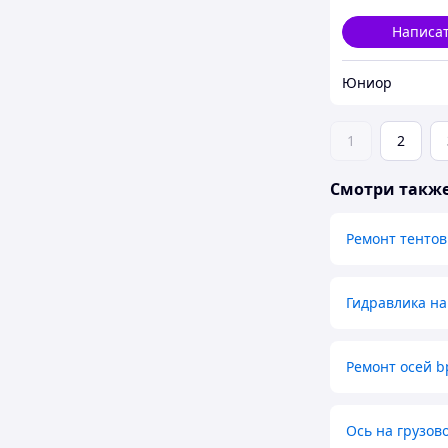
Написа
Юниор
1
2
Смотри такж
Ремонт тенто
Гидравлика на
Ремонт осей 
Ось на грузов