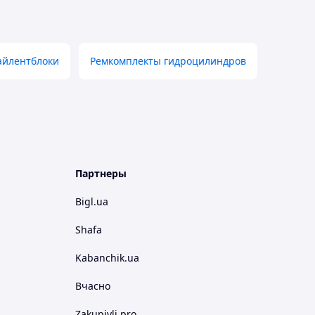
айлентблоки
Ремкомплекты гидроцилиндров
Партнеры
Bigl.ua
Shafa
Kabanchik.ua
Вчасно
Zakupivli.pro