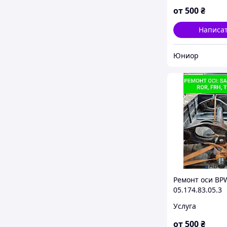
от
500
₴
Написа
Юниор
Ремонт оси BP
05.174.83.05.3
Услуга
от
500
₴