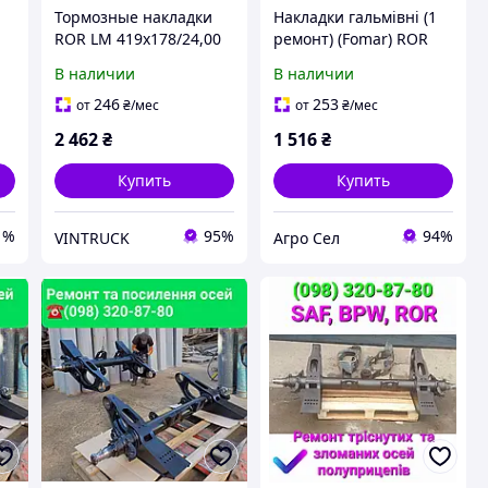
Тормозные накладки
Накладки гальмівні (1
ROR LM 419x178/24,00
ремонт) (Fomar) ROR
ROR LM 2 ремонт
19036 01
В наличии
В наличии
246
253
от
₴
/мес
от
₴
/мес
A
2 462
₴
1 516
₴
Купить
Купить
1%
95%
94%
VINTRUCK
Агро Сел