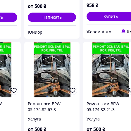
958
₴
от
500
₴
Купить
ть
Написать
9
Жером-Авто
Юниор
W
Ремонт оси BPW
Ремонт оси BPW
05.174.82.67.3
05.174.82.21.3
Услуга
Услуга
от
500
₴
от
500
₴