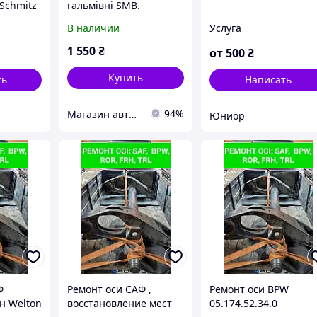
Schmitz
гальмівні SMB.
монт осей
Fruenauf. Trailor.
В наличии
Услуга
ROR.16 отверстий.
(стандарт и все
1 550
₴
от
500
₴
ремонты)
Купить
ть
Написать
94%
Магазин автозапчастин TIR
Юниор
Ф
Ремонт оси САФ ,
Ремонт оси BPW
н Welton
восстановление мест
05.174.52.34.0