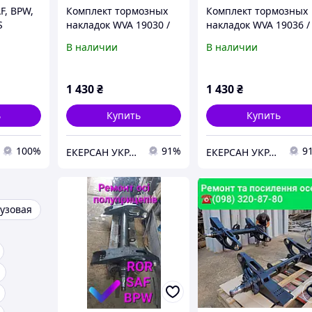
F, BPW,
Комплект тормозных
Комплект тормозных
S
накладок WVA 19030 /
накладок WVA 19036 /
19033 FMSI 4707 1
19037 1 ремонт для
В наличии
В наличии
ремонт для Freightliner,
DODGE AS-900, осей
ROR / Meritor, EREN
ROR, Meritor, SAF,
BALATA 12 отв Турция
Fruehauf, EREN BALAT
1 430
₴
1 430
₴
12 отв Турц
ь
Купить
Купить
100%
91%
9
ЕКЕРСАН УКРАЇНА
ЕКЕРСАН УКРАЇНА
узовая