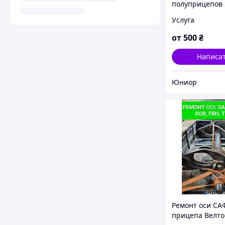
полуприцепов 
Cargobull , ре
Услуга
от
500
₴
Написа
Юниор
Ремонт оси СА
прицепа Велто