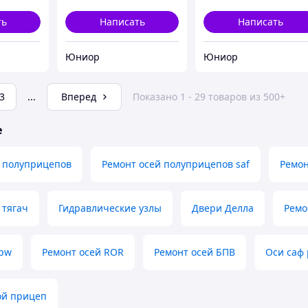
ть
Написать
Написать
Юниор
Юниор
3
...
Вперед
Показано 1 - 29 товаров из 500+
е
в полуприцепов
Ремонт осей полуприцепов saf
Ремон
 тягач
Гидравлические узлы
Двери Делла
Ремо
bpw
Ремонт осей ROR
Ремонт осей БПВ
Оси саф
ой прицеп