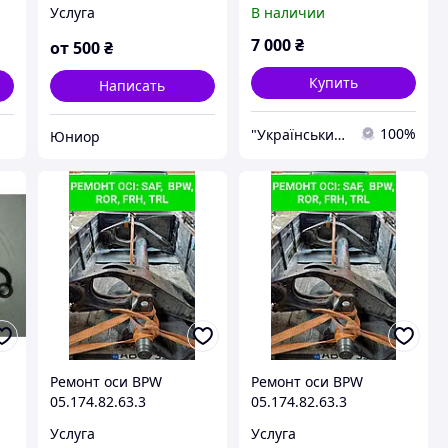
Услуга
В наличии
7 000
₴
от
500
₴
Купить
Написать
100%
"Український Ресорний Центр" (УРЦ)
Юниор
Ремонт оси BPW
Ремонт оси BPW
05.174.82.63.3
05.174.82.63.3
4
Услуга
Услуга