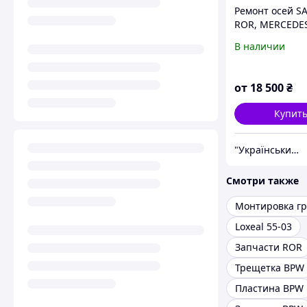
Ремонт осей SA
ROR, MERCEDE
В наличии
от
18 500
₴
Купит
"Український Ресорний Центр" (УРЦ)
Смотри также
Монтировка гр
Loxeal 55-03
Запчасти ROR
Трещетка BPW
Пластина BPW