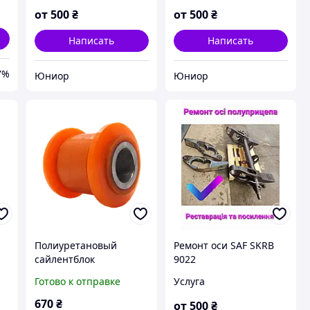
от
500
₴
от
500
₴
Написать
Написать
7%
Юниор
Юниор
Полиуретановый
Ремонт оси SAF SKRB
сайлентблок
9022
амортизатора прицепа
Готово к отправке
Услуга
Ror
670
₴
от
500
₴