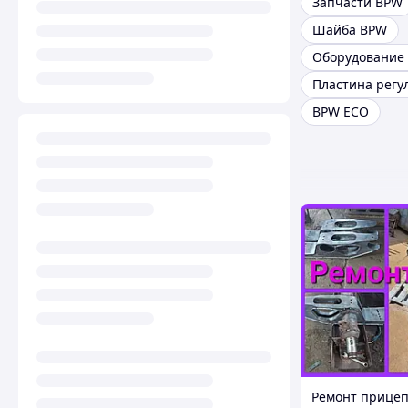
Запчасти BPW
Шайба BPW
BPW ECO
Ремонт прицеп