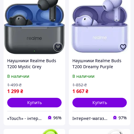
Наушники Realme Buds
Наушники Realme Buds
T200 Mystic Grey
T200 Dreamy Purple
В наличии
В наличии
1 499
₴
1 852
₴
1 299
₴
1 667
₴
Купить
Купить
96%
97%
«Touch» - інтернет-магазин електроніки та гаджетів
Інтернет-магазин "Гаджети"