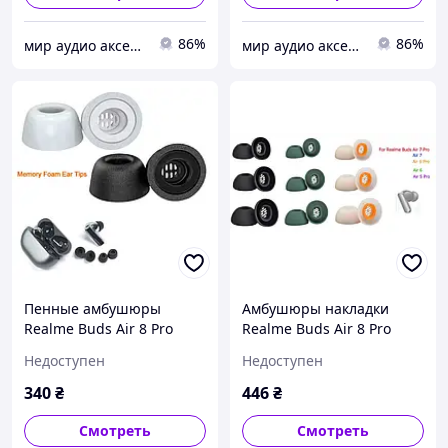
86%
86%
мир аудио аксессуаров
мир аудио аксессуаров
Пенные амбушюры
Амбушюры накладки
Realme Buds Air 8 Pro
Realme Buds Air 8 Pro
Buds Air 7 Pro Buds Air 5
Buds Air 7 Pro Buds Air 6
Недоступен
Недоступен
Pro Buds Air 6 Pro Buds
Pro Buds Air 5 Pro T200
T300 Buds T100 T200 Lite
Lite Комплект 3 пары
340
₴
446
₴
Смотреть
Смотреть