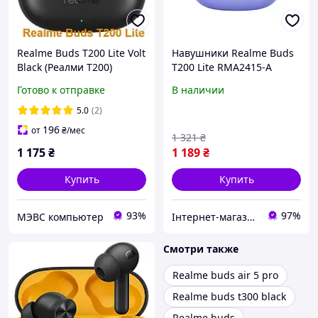
Realme Buds T200 Lite Volt
Навушники Realme Buds
Black (Реалми Т200)
T200 Lite RMA2415-A
purple
Готово к отправке
В наличии
5.0
(2)
196
от
₴
/мес
1 321
₴
1 175
₴
1 189
₴
Купить
Купить
93%
97%
МЭВС компьютер
Інтернет-магазин "Гаджети"
Смотри также
Realme buds air 5 pro
Realme buds t300 black
Realme buds