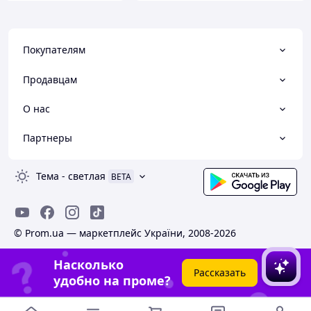
Покупателям
Продавцам
О нас
Партнеры
Тема
-
светлая
BETA
© Prom.ua — маркетплейс України, 2008-2026
Насколько
Рассказать
удобно на проме?