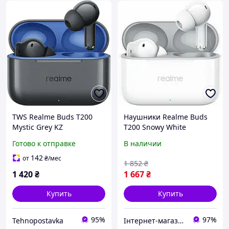
TWS Realme Buds T200
Наушники Realme Buds
Mystic Grey KZ
T200 Snowy White
Готово к отправке
В наличии
142
от
₴
/мес
1 852
₴
1 420
₴
1 667
₴
Купить
Купить
95%
97%
Tehnopostavka
Інтернет-магазин "Гаджети"