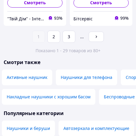
Смотреть
Смотреть
93%
99%
"Твій Дім" - Інтернет-гіпермаркет
Бітсервіс
1
2
3
...
Показано 1 - 29 товаров из 80+
Смотри также
Активные наушник
Наушники для телефона
Спо
Накладные наушники с хорошим басом
Беспроводные 
Популярные категории
Наушники и беруши
Автозеркала и комплектующие