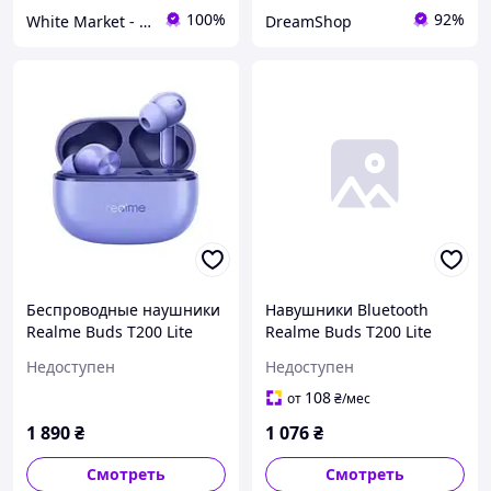
100%
92%
White Market - супермаркет корисних товарів
DreamShop
Беспроводные наушники
Навушники Bluetooth
Realme Buds T200 Lite
Realme Buds T200 Lite
Aurora Purple
(RMA2415-A) Volt Black EU
Недоступен
Недоступен
108
от
₴
/мес
1 890
₴
1 076
₴
Смотреть
Смотреть