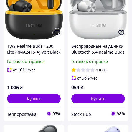
TWS Realme Buds T200
Беспроводные наушники
Lite (RMA2415-A) Volt Black
Bluetooth 5.4 Realme Buds
EU Гарантия 3 мес
T200 RMA2415-A
Готово к отправке
Готово к отправке
Вакуумные беспроводные
наушники с зарядным
101
от
₴
/мес
1.0
(1)
кейсом
96
от
₴
/мес
1 006
₴
959
₴
Купить
Купить
95%
98%
Tehnopostavka
Stock Hub