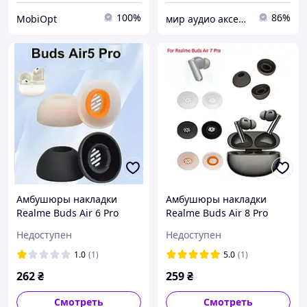
100%
86%
MobiOpt
мир аудио аксессуаров
Амбушюры накладки
Амбушюры накладки
Realme Buds Air 6 Pro
Realme Buds Air 8 Pro
Realme Buds Air 5 Pro
Buds Air 7 Pro T200 Lite
Недоступен
Недоступен
OPPO Enco Air 2 Pro W33
T200 Lite
1.0
(1)
5.0
(1)
262
₴
259
₴
Смотреть
Смотреть