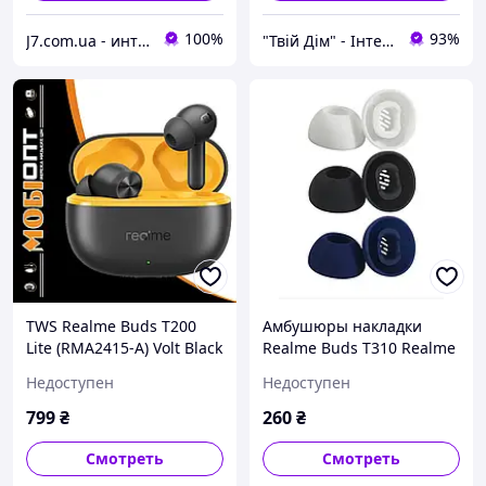
100%
93%
J7.com.ua - интернет магазин электроники и аксессуаров
"Твій Дім" - Інтернет-гіпермаркет
TWS Realme Buds T200
Амбушюры накладки
Lite (RMA2415-A) Volt Black
Realme Buds T310 Realme
EU Гарантия 12 мес
Buds T110 Oneplus buds
Недоступен
Недоступен
Pro 2 T200 Lite пара
799
₴
260
₴
Смотреть
Смотреть