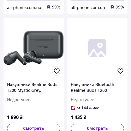
99%
99%
all-phone.com.ua
all-phone.com.ua
Навушники Realme Buds
Навушники Bluetooth
T200 Mystic Grey.
Realme Buds T200
(RMA2410) Mystic Grey KZ
Недоступен
Недоступен
144
от
₴
/мес
1 890
₴
1 435
₴
Смотреть
Смотреть