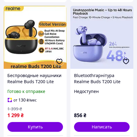
Беспроводные наушники
Bluetoothгарнітура
Realme Buds T200 Lite
Realme Buds T200 Lite
TWS Bluetooth 5.4 с ENC
Aurora Purple_EU
Готово к отправке
Недоступен
шумоподавлением и
Фіолетовий 37165
мощным басом
130
от
₴
/мес
1 399
₴
1 299
₴
856
₴
Купить
Написать