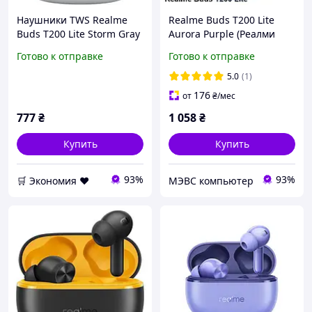
Наушники TWS Realme
Realme Buds T200 Lite
Buds T200 Lite Storm Gray
Aurora Purple (Реалми
Т200)
Готово к отправке
Готово к отправке
5.0
(1)
176
от
₴
/мес
777
₴
1 058
₴
Купить
Купить
93%
93%
🛒 Экономия ❤️
МЭВС компьютер