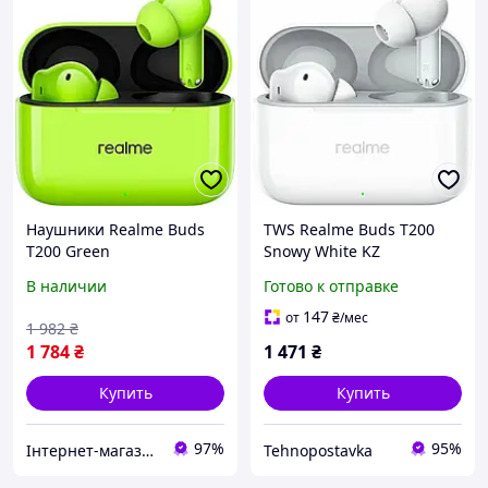
Наушники Realme Buds
TWS Realme Buds T200
T200 Green
Snowy White KZ
В наличии
Готово к отправке
147
от
₴
/мес
1 982
₴
1 784
₴
1 471
₴
Купить
Купить
97%
95%
Інтернет-магазин "Гаджети"
Tehnopostavka