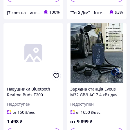
100%
93%
J7.com.ua - интернет магазин электроники и аксессуаров
"Твій Дім" - Інтернет-гіпермаркет
Навушники Bluetooth
Зарядна станція Eveus
Realme Buds T200
M32 GB/t AC 7.4 кВт для
(RMA2410) Snowy White KZ
електромобілів з
Недоступен
Недоступен
регулюванням сили
струму [7/16/24/32А]
150
1650
от
₴
/мес
от
₴
/мес
1 498
₴
от
9 899
₴