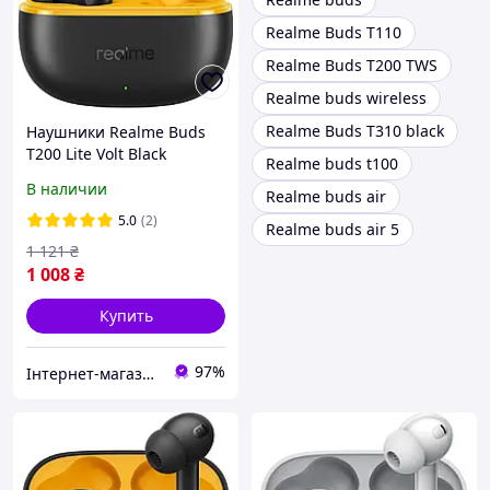
Realme Buds T110
Realme Buds T200 TWS
Realme buds wireless
Realme Buds T310 black
Наушники Realme Buds
T200 Lite Volt Black
Realme buds t100
В наличии
Realme buds air
5.0
(2)
Realme buds air 5
1 121
₴
1 008
₴
Купить
97%
Інтернет-магазин "Гаджети"