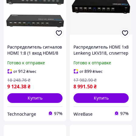
Распределитель сигналов
Распределитель HDMI 1x8
HDMI 1:8 (1 вход HDMI/8
Lenkeng LKV318, сплиттер
выходов HDMI) Lenkeng
1080P для конференций и
Готово к отправке
Готово к отправке
(КНР) LKV318
рекламы
912
899
от
₴
/мес
от
₴
/мес
18 248
.76
₴
17 982
.90
₴
9 124
.38
₴
8 991
.50
₴
Купить
Купить
97%
97%
Technocharge
WireBase