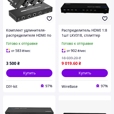
Комплект удлинителя-
Распределитель HDMI 1:8
распределителя HDMI по
1шт LKV318, сплиттер
витой паре MT-VIKI MT-
1080P, HDCP, металл, 5В
Готово к отправке
Готово к отправке
ED144 1x4 (до 9 экранов)
для конференций и
4K 60Hz 70м PoC
кинотеатров
583
902
от
₴
/мес
от
₴
/мес
18 039
.20
₴
3 500
₴
9 019
.60
₴
Купить
Купить
97%
97%
DIY-kit
WireBase