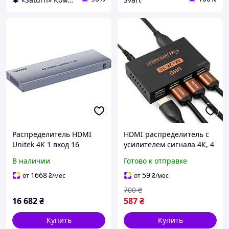
Распределитель HDMI
HDMI распределитель с
Unitek 4K 1 вход 16
усилителем сигнала 4К, 4
выходов 4K@30Hz
порта, Addap HVS-02
В наличии
Готово к отправке
UDstore -store-with-good-
prices-
1668
59
от
₴
/мес
от
₴
/мес
700
₴
16 682
₴
587
₴
Купить
Купить