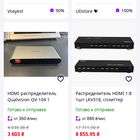
90%
100%
Vseyest
UDstore 💝
HDMI распределитель
Распределитель HDMI 1:8
Qualvision QV-104 1
1шт LKV318, сплиттер
видеовход 4
1080P, поддержка HDCP,
Готово к отправке
Готово к отправке
выхода(503299872)
5В, металл
360
886
от
₴
/мес
от
₴
/мес
4 035
.36
₴
17 711
.90
₴
3 603
₴
8 855
.95
₴