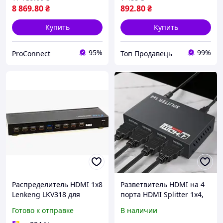
8 869
.80
₴
892
.80
₴
Купить
Купить
95%
99%
ProConnect
Топ Продавець
Распределитель HDMI 1x8
Разветвитель HDMI на 4
Lenkeng LKV318 для
порта HDMI Splitter 1x4,
передачи видео и аудио
HDMI сплиттер 4K Ultra
Готово к отправке
В наличии
на 8 экранов, 1080P
HD, распределитель