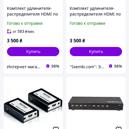
Комплект удлинителя-
Комплект удлинителя-
распределителя HDMI по
распределителя HDMI по
витой паре MT-VIKI MT-
витой паре MT-VIKI MT-
Готово к отправке
Готово к отправке
ED144 1x4 (до 9 экранов)
ED144 1x4 (до 9 экранов)
4K 60Hz 70м PoC
4K 60Hz 70м PoC
583
от
₴
/мес
3 500
₴
3 500
₴
Купить
Купить
98%
98%
Интернет-магазин электроники
"Sxemki.com": Электроника, схемы, модули!