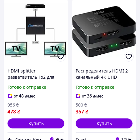
HDMI splitter
Распределитель HDMI 2-
разветвитель 1x2 для
канальный 4К UHD
подключения нескольких
активный для
Готово к отправке
Готово к отправке
мониторов тв на 2 тв
видеосигнала Addap HVS-
Распределитель сигнала
07 /Svart/ -stunning-
48
36
от
₴
/мес
от
₴
/мес
hdmi
products-for-life-
956
₴
500
₴
478
₴
357
₴
Купить
Купить
96%
100%
🔱 «Saturn» Компетентность! Качество товара! Быстрая отправка! ✅
Svart