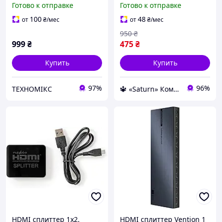
Готово к отправке
Готово к отправке
выхода, распределитель
разветвитель 2 выхода
сигнала HDMI для ТВ,
Распределители hdmi
100
48
от
₴
/мес
от
₴
/мес
мониторов и проекторов
splitter 1x2
950
₴
999
₴
475
₴
Купить
Купить
97%
96%
ТЕХНОМІКС
🔱 «Saturn» Компетентность! Качество товара! Быстрая отправка! ✅
HDMI сплиттер 1x2,
HDMI сплиттер Vention 1