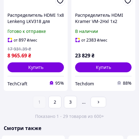
Распределитель HDMI 1x8
Распределитель HDMI
Lenkeng LKV318 для
Kramer VM-2Hxl 1х2
передачи видео и аудио
усилитель сигнала
Готово к отправке
В наличии
сигнала на 8 экранов
897
2383
от
₴
/мес
от
₴
/мес
17 931
.39
₴
8 965
.69
₴
23 829
₴
Купить
Купить
95%
88%
TechCraft
Techdom
1
2
3
...
Показано 1 - 29 товаров из 600+
Смотри также