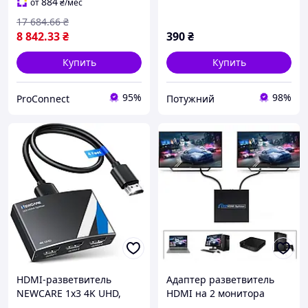
HDMI сигнала, делитель
884
от
₴
/мес
HDMI 1 в 4
17 684
.66
₴
8 842
.33
₴
390
₴
Купить
Купить
95%
98%
ProConnect
Потужний
HDMI-разветвитель
Адаптер разветвитель
NEWCARE 1x3 4K UHD,
HDMI на 2 монитора
сплиттер HDMI 1 вход 3
HDMI Видео-