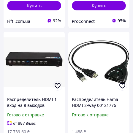
Купить
Купить
92%
95%
Fifti.com.ua
ProConnect
Распределитель HDMI 1
Распределитель Hama
вход на 8 выходов
HDMI 2-way 00121776
Lenkeng LKV318, сплиттер
(Splitter HDMI with USB
Готово к отправке
Готово к отправке
высокой четкости,
port, 4K) Тип носителя
оригинал
Blu-Ray диск Особенност
887
от
₴
/мес
17 739
.60
₴
1 488
₴