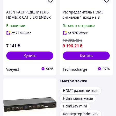
ATEN РАСПРЕДЕЛИТЕЛЬ
Распределитель HDMI
HDMI/IR CAT 5 EXTENDER
сигналов 1 вход на 8
1080P@40M передатчик
выходов Lenkeng LKV318
В наличии
Готово к отправке
(КНР) спліттер высокой
четкости до 8 устройств
714
920
от
₴
/мес
от
₴
/мес
18 392
.42
₴
7 141
₴
9 196
.21
₴
Купить
Купить
90%
97%
Vseyest
Technocharge
Смотри также
HDMI разветвитель
Hdmi мама мама
Hdmi2av mini
Конвертер hdmi2av