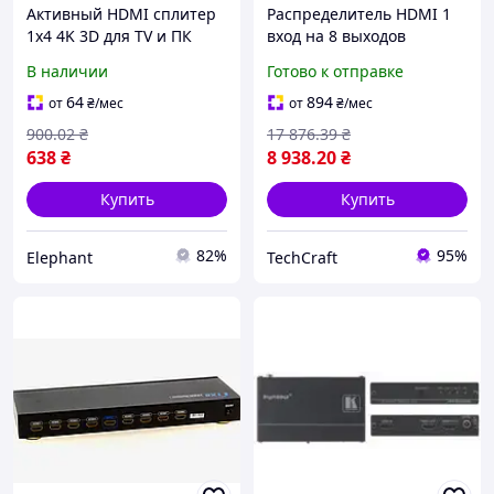
Активный HDMI сплитер
Распределитель HDMI 1
1x4 4K 3D для TV и ПК
вход на 8 выходов
металлический
Lenkeng LKV318, сплиттер
В наличии
Готово к отправке
распределитель сигнала
высокой четкости,
HDMI EPT
оригинал
64
894
от
₴
/мес
от
₴
/мес
900
.02
₴
17 876
.39
₴
638
₴
8 938
.20
₴
Купить
Купить
82%
95%
Elephant
TechCraft