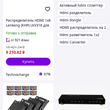
Активный hdmi сплиттер
Hdmi разделитель
Hdmi dongle
Распределитель HDMI 1x8
Lenkeng (КНР) LKV318 для
HDMI распределитель на 2 
одновременной
Готово к отправке
Hdmi разветвитель 1x2
передачи видео и аудио
сигнала на 8 экранов
921
от
₴
/мес
Hdmi Converter
18 421
.24
₴
9 210
.62
₴
Купить
97%
Technocharge