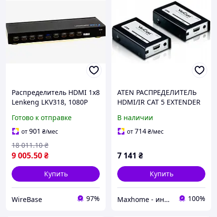
Распределитель HDMI 1x8
ATEN РАСПРЕДЕЛИТЕЛЬ
Lenkeng LKV318, 1080P
HDMI/IR CAT 5 EXTENDER
для 8 экранов, аудио и
1080P@40M передатчик
Готово к отправке
В наличии
видео сигнала
901
714
от
₴
/мес
от
₴
/мес
18 011
.10
₴
9 005
.50
₴
7 141
₴
Купить
Купить
97%
100%
WireBase
Maxhome - интернет магазин