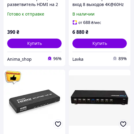
разветвитель HDMI на 2
вход 8 выходов 4K@60Hz
монитора,
9×HDMI
Готово к отправке
В наличии
распределитель сигнала
Full HD
688
от
₴
/мес
390
₴
6 880
₴
Купить
Купить
96%
89%
Anima_shop
Lavka