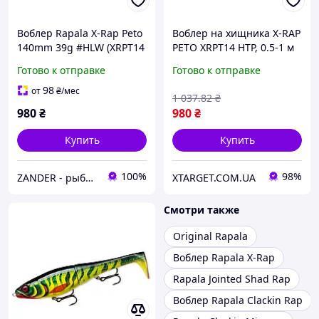
Воблер Rapala X-Rap Peto
Воблер на хищника X-RAP
140mm 39g #HLW (XRPT14
PETO XRPT14 HTP, 0.5-1 м
HLW)
Готово к отправке
Готово к отправке
98
от
₴
/мес
1 037
.82
₴
980
₴
980
₴
Купить
Купить
100%
98%
ZANDER - рыболовный интернет-магазин
XTARGET.COM.UA
Смотри также
Original Rapala
Воблер Rapala X-Rap
Rapala Jointed Shad Rap
Воблер Rapala Clackin Rap