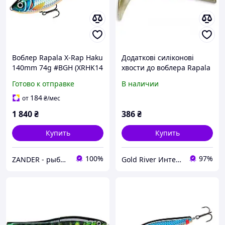
Воблер Rapala X-Rap Haku
Додаткові cиліконові
140mm 74g #BGH (XRHK14
хвости до воблера Rapala
BGH)
X-Rap Peto 100mm 27g
Готово к отправке
В наличии
упаковка 2 шт - (PPTP20-
ARB)
184
от
₴
/мес
1 840
₴
386
₴
Купить
Купить
100%
97%
ZANDER - рыболовный интернет-магазин
Gold River Интернет магазин