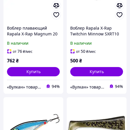
Воблер плавающий
Воблер Rapala X-Rap
Rapala X-Rap Magnum 20
Twitchin Minnow SXRT10
длина 14см вес 46гр
RGH 10см вес 14гр
В наличии
В наличии
76
50
от
₴
/мес
от
₴
/мес
762
₴
500
₴
Купить
Купить
94%
94%
«Вулкан» товары для рыбалки, охоты, туризма и дайвинга, лодки и моторы
«Вулкан» товары для рыбалки, охоты, туризма и дайвинга, лодки и моторы