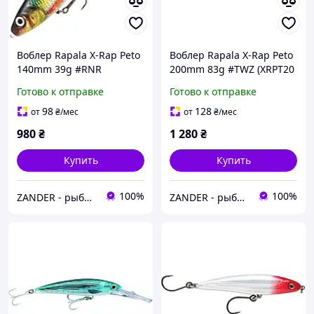
Воблер Rapala X-Rap Peto
Воблер Rapala X-Rap Peto
140mm 39g #RNR
200mm 83g #TWZ (XRPT20
TWZ)
Готово к отправке
Готово к отправке
98
128
от
₴
/мес
от
₴
/мес
980
₴
1 280
₴
Купить
Купить
100%
100%
ZANDER - рыболовный интернет-магазин
ZANDER - рыболовный интернет-магазин