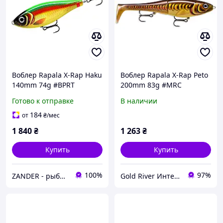
Воблер Rapala X-Rap Haku
Воблер Rapala X-Rap Peto
140mm 74g #BPRT
200mm 83g #MRC
(XRHK14 BPRT)
Готово к отправке
В наличии
184
от
₴
/мес
1 840
₴
1 263
₴
Купить
Купить
100%
97%
ZANDER - рыболовный интернет-магазин
Gold River Интернет магазин