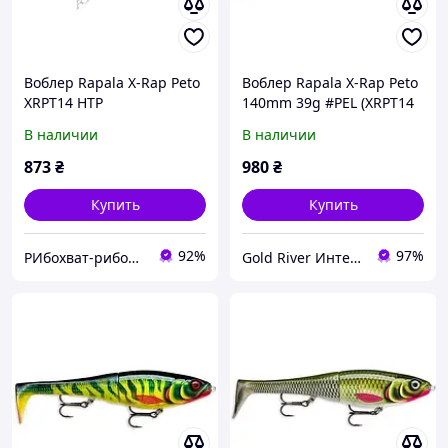
Воблер Rapala X-Rap Peto
Воблер Rapala X-Rap Peto
XRPT14 HTP
140mm 39g #PEL (XRPT14
PEL)
В наличии
В наличии
873
₴
980
₴
Купить
Купить
92%
97%
РИбохват-риболовный магазин
Gold River Интернет магазин