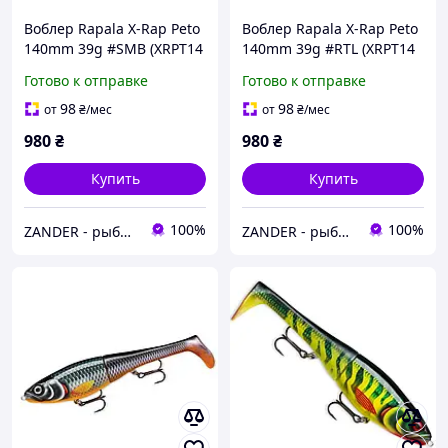
Воблер Rapala X-Rap Peto
Воблер Rapala X-Rap Peto
140mm 39g #SMB (XRPT14
140mm 39g #RTL (XRPT14
SMB)
RTL)
Готово к отправке
Готово к отправке
98
98
от
₴
/мес
от
₴
/мес
980
₴
980
₴
Купить
Купить
100%
100%
ZANDER - рыболовный интернет-магазин
ZANDER - рыболовный интернет-магазин