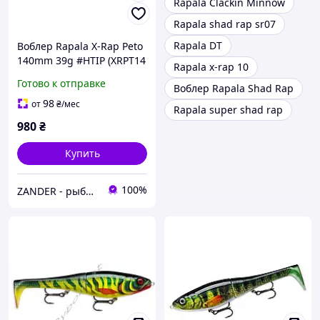
Rapala Clackin Minnow
Rapala shad rap sr07
Rapala DT
Воблер Rapala X-Rap Peto
140mm 39g #HTIP (XRPT14
Rapala x-rap 10
HTIP)
Готово к отправке
Воблер Rapala Shad Rap
98
от
₴
/мес
Rapala super shad rap
980
₴
Купить
100%
ZANDER - рыболовный интернет-магазин