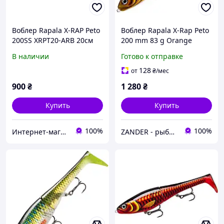
Воблер Rapala X-RAP Peto
Воблер Rapala X-Rap Peto
200SS XRPT20-ARB 20см
200 mm 83 g Orange
83г 0.5-1м
(1102-XRPT20 MRC)
В наличии
Готово к отправке
128
от
₴
/мес
900
₴
1 280
₴
Купить
Купить
100%
100%
Интернет-магазин "Steel Fish"
ZANDER - рыболовный интернет-магазин