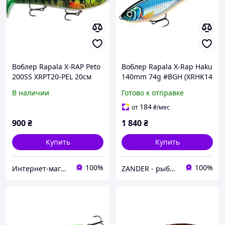
Воблер Rapala X-RAP Peto
Воблер Rapala X-Rap Haku
200SS XRPT20-PEL 20см
140mm 74g #BGH (XRHK14
83г 0.5-1м
BGH)
В наличии
Готово к отправке
184
от
₴
/мес
900
₴
1 840
₴
Купить
Купить
100%
100%
Интернет-магазин "Steel Fish"
ZANDER - рыболовный интернет-магазин