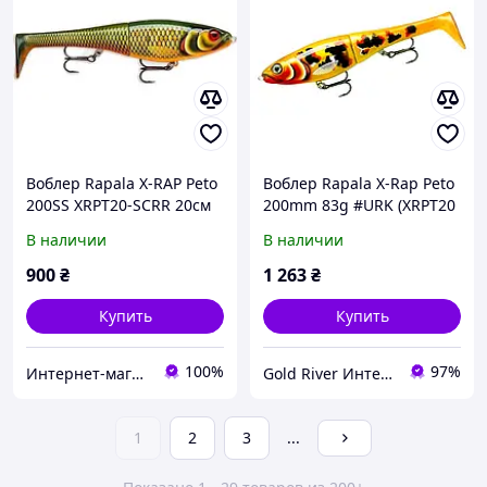
Воблер Rapala X-RAP Peto
Воблер Rapala X-Rap Peto
200SS XRPT20-SCRR 20см
200mm 83g #URK (XRPT20
83г 0.5-1м
URK)
В наличии
В наличии
900
₴
1 263
₴
Купить
Купить
100%
97%
Интернет-магазин "Steel Fish"
Gold River Интернет магазин
1
2
3
...