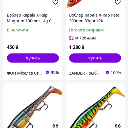
Воблер Rapala X-Rap
Воблер Rapala X-Rap Peto
Magnum 100mm 14g 0-
200mm 83g #URK
1.5m
В наличии
Готово к отправке
128
от
₴
/мес
450
₴
1 280
₴
Купить
Купить
95%
100%
ФОП Міхелєв Станіслав Вікторович
ZANDER - рыболовный интернет-магазин