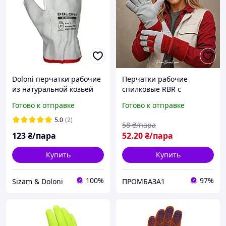
Doloni перчатки рабочие
Перчатки рабочие
из натуральной козьей
спилковые RBR с
кожи, размер 10, D-Mach
усиленной ладонью,
Готово к отправке
Готово к отправке
3867
серые
5.0
(2)
58
₴/пара
123
₴/пара
52
.20
₴/пара
Купить
Купить
100%
97%
Sizam & Doloni
ПРОМБАЗА1