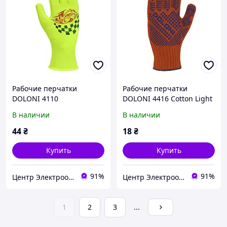
Рабочие перчатки
Рабочие перчатки
DOLONI 4110
DOLONI 4416 Cotton Light
«Автомобилист» с ПВХ
с ПВХ покрытием,
В наличии
В наличии
покрытием, полиамид, 10
хлопковые, 10,
оранжевые
44
₴
18
₴
Купить
Купить
91%
91%
Центр Электроотопления
Центр Электроотопления
1
2
3
...