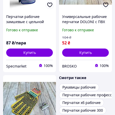
Перчатки рабочие
Универсальные рабочие
замшевые с цельной
перчатки DOLONI с ПВХ
ладонью
покрытием в синем цвете
Готово к отправке
Готово к отправке
(комбинированные)
с жёлтым узором
104
₴
87
₴/пара
52
₴
Купить
Купить
100%
100%
Specmarket
BROSKO
Смотри также
Рукавицы рабочие
Перчатки рабочие професси
Перчатки хб рабочие
Перчатки рабочие 300