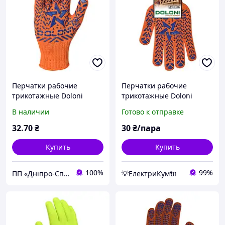
Перчатки рабочие
Перчатки рабочие
трикотажные Doloni
трикотажные Doloni
Звезда 564 с ПВХ
Звезда 564 с ПВХ
В наличии
Готово к отправке
рисунком р.10
рисунком
32
.70
₴
30
₴/пара
Купить
Купить
100%
99%
ПП «Дніпро-Спец-Зіз»
💡ЕлектриКум🔌