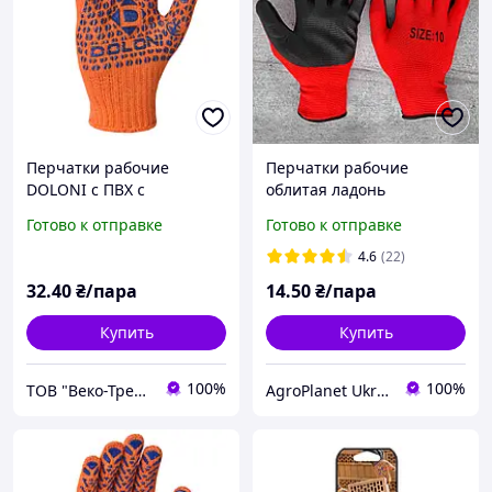
Перчатки рабочие
Перчатки рабочие
DOLONI с ПВХ с
облитая ладонь
двусторонняя, арт.584
бандеровка вампирка
Готово к отправке
Готово к отправке
4.6
(22)
32
.40
₴/пара
14
.50
₴/пара
Купить
Купить
100%
100%
ТОВ "Веко-Трейд"
AgroPlanet Ukraine