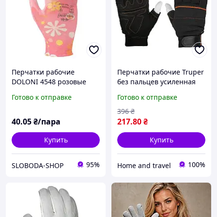
Перчатки рабочие
Перчатки рабочие Truper
DOLONI 4548 розовые
без пальцев усиленная
нейлон полиуретан
ладошка 10 размер (GU-
Готово к отправке
Готово к отправке
неполный гладкий облив
655)
396
₴
40
.05
₴/пара
217
.80
₴
Купить
Купить
95%
100%
SLOBODA-SHOP
Home and travel