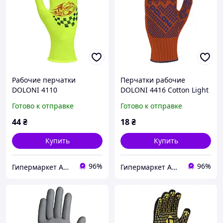
Рабочие перчатки
Перчатки рабочие
DOLONI 4110
DOLONI 4416 Cotton Light
«Автомобилист» с ПВХ
с ПВХ покрытием,
Готово к отправке
Готово к отправке
покрытием, нейлон, 10
хлопковые, 10,
оранжевые
44
₴
18
₴
Купить
Купить
96%
96%
Гипермаркет АВИТАЛА
Гипермаркет АВИТАЛА