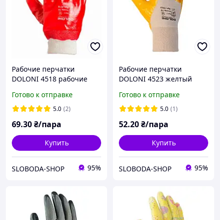
Рабочие перчатки
Рабочие перчатки
DOLONI 4518 рабочие
DOLONI 4523 желтый
общий облив гладкие
нитрил
Готово к отправке
Готово к отправке
красные вязанный
манжет
5.0
(2)
5.0
(1)
69
.30
₴/пара
52
.20
₴/пара
Купить
Купить
95%
95%
SLOBODA-SHOP
SLOBODA-SHOP