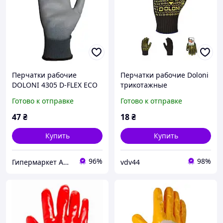
Перчатки рабочие
Перчатки рабочие Doloni
DOLONI 4305 D-FLEX ECO
трикотажные
с полиуретановым
"Универсал" черные 667
Готово к отправке
Готово к отправке
покрытием для точных
10р
работ
47
₴
18
₴
Купить
Купить
96%
98%
Гипермаркет АВИТАЛА
vdv44