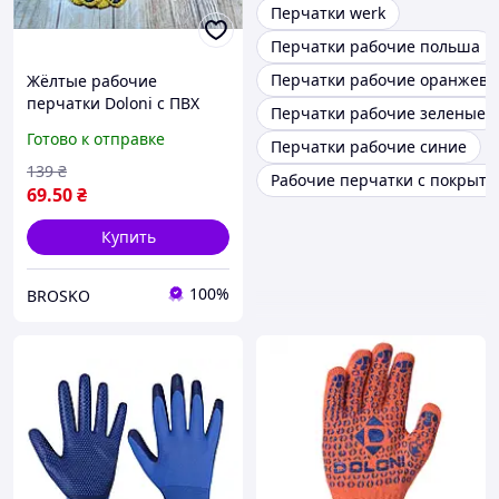
Перчатки werk
Перчатки рабочие польша
Перчатки рабочие оранжев
Жёлтые рабочие
перчатки Doloni с ПВХ
Перчатки рабочие зеленые
покрытием, размер 10,
Готово к отправке
Перчатки рабочие синие
для надёжной защиты
рук
139
₴
Рабочие перчатки с покрыт
69
.50
₴
Купить
100%
BROSKO