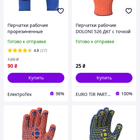
Перчатки рабочие
Перчатки рабочие
прорезиненные
DOLONI 526 ДКГ с точкой
антискользящие (залитая
ПВХ orange
Готово к отправке
Готово к отправке
ладонь)
4.8
(27)
120
₴
90
₴
25
₴
Купить
Купить
98%
100%
ЕлектроТех
EURO TIR PARTS "etparts.com.ua"