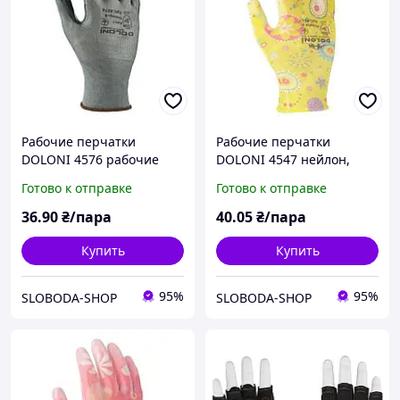
Рабочие перчатки
Рабочие перчатки
DOLONI 4576 рабочие
DOLONI 4547 нейлон,
стрейч серый нитрил
полиуретан, неполный
Готово к отправке
Готово к отправке
гладкий облив
36
.90
₴/пара
40
.05
₴/пара
Купить
Купить
95%
95%
SLOBODA-SHOP
SLOBODA-SHOP