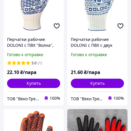
Перчатки рабочие
Перчатки рабочие
DOLONI с ПВХ "Волна",
DOLONI с ПВХ с двух
арт. 621
сторон, арт. 880
Готово к отправке
Готово к отправке
5.0
(1)
22
.10
₴/пара
21
.60
₴/пара
Купить
Купить
100%
100%
ТОВ "Веко-Трейд"
ТОВ "Веко-Трейд"