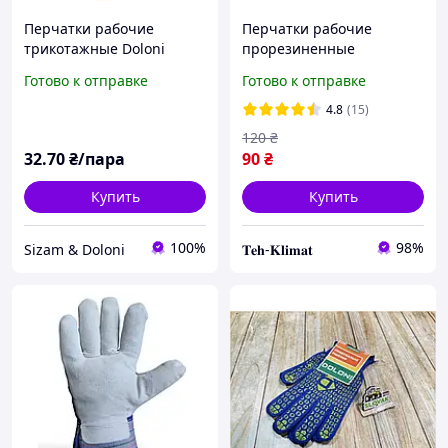
Перчатки рабочие
Перчатки рабочие
трикотажные Doloni
прорезиненные
Звезда 564 с ПВХ
антискользящие (залитая
Готово к отправке
Готово к отправке
рисунком р.10
ладонь)
4.8
(15)
120
₴
32
.70
₴/пара
90
₴
Купить
Купить
100%
98%
Sizam & Doloni
𝐓𝐞𝐡-𝐊𝐥𝐢𝐦𝐚𝐭