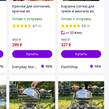
Крючки для копчения,
Корзина (сетка) для
крючки из
гриля и мангала из
нержавеющей стали
нержавеющей стали
Готово к отправке
Готово к отправке
ми
для мяса 20 шт
GRIL grate
4.7
(6)
5.0
(3)
33
от
₴
/мес
400
₴
466
₴
299
₴
327
₴
Купить
Купить
9%
98%
98%
Everyday Market
FlashShop