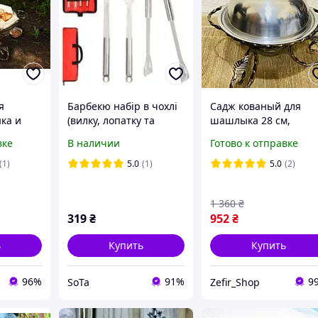
я
Барбекю набір в чохлі
Садж кованый для
ка и
(вилку, лопатку та
шашлыка 28 см,
щипці)
Тарелка для подачи и
вке
В наличии
Готово к отправке
см с
подогрева мяса с
крышкой
(1)
5.0
(1)
5.0
(2)
1 360
₴
319
₴
952
₴
ь
Купить
Купить
96%
91%
9
SoTa
Zefir_Shop