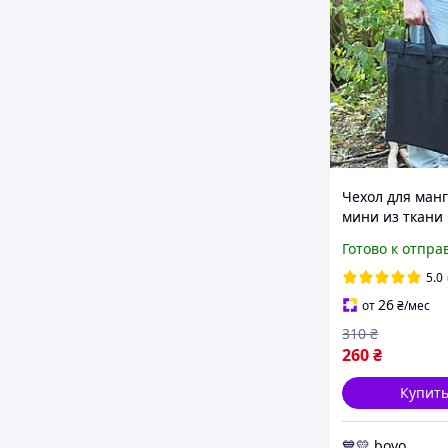
Чехол для ман
мини из ткани 
защитная сумк
Готово к отпра
хранения и
транспортиро
5.0
черный
26
от
₴
/мес
310
₴
260
₴
Купит
💙💛 bovo