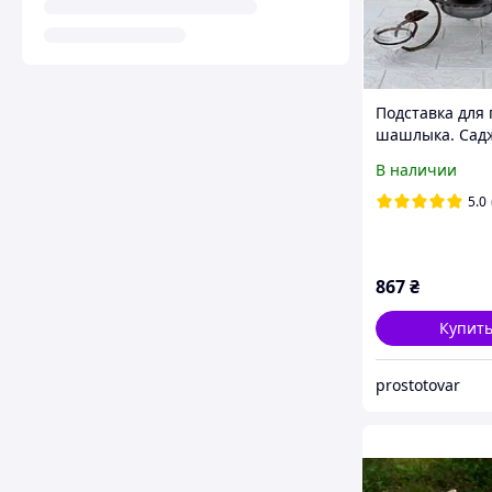
Подставка для
шашлыка. Сад
кованый 36 см 
В наличии
соусницами.
5.0
867
₴
Купит
prostotovar