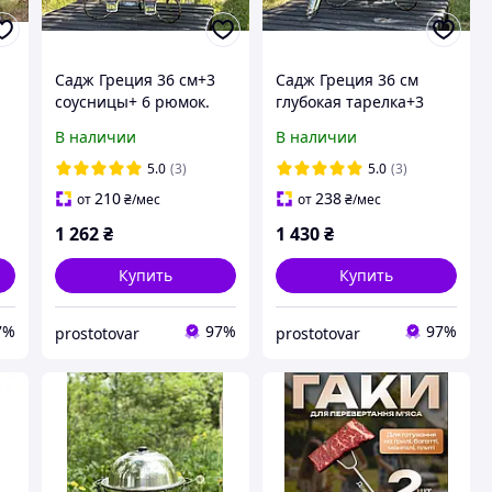
Садж Греция 36 см+3
Садж Греция 36 см
соусницы+ 6 рюмок.
глубокая тарелка+3
в
Без щипцов.
соусницы+ 6 рюмок+
В наличии
В наличии
щипцы
5.0
(3)
5.0
(3)
210
238
от
₴
/мес
от
₴
/мес
1 262
₴
1 430
₴
Купить
Купить
7%
97%
97%
prostotovar
prostotovar