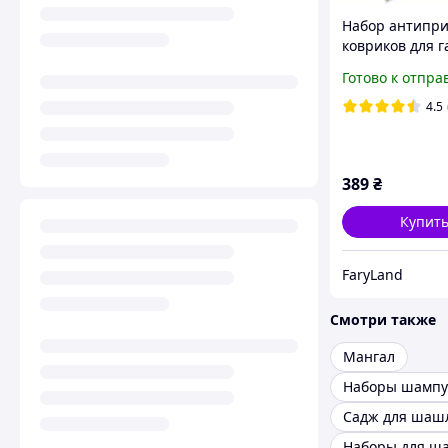
Набор антипр
ковриков для г
электрических
Готово к отпра
барбекю, кемп
вечеринок 4 ш
4.5
389
₴
Купит
FaryLand
Смотри также
Мангал
Наборы шампу
Садж для шаш
Наборы для ш