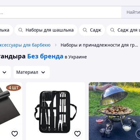
Найти
лыка
Наборы для шашлыка
Садж
Садж для
ксессуары для барбекю
Наборы и принадлежности для гриля и тандыра Без бренда
тандыра
Без бренда
в Украине
Материал