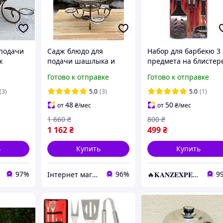
 подачи
Садж блюдо для
Набор для барбекю 3
ж
подачи шашлыка и
предмета на блистер
с 3
мяса Витой с
50*20см YS0448-2 KN
Готово к отправке
Готово к отправке
подогревом 36 см с
соусницами
(3)
5.0
(3)
5.0
(1)
48
50
от
₴
/мес
от
₴
/мес
1 660
₴
800
₴
1 162
₴
499
₴
ь
Купить
Купить
97%
96%
9
Інтернет магазин Sayron
🔥𝐊𝐀𝐍𝐙𝐄𝐗𝐏𝐄𝐑𝐓.com.ua🔥