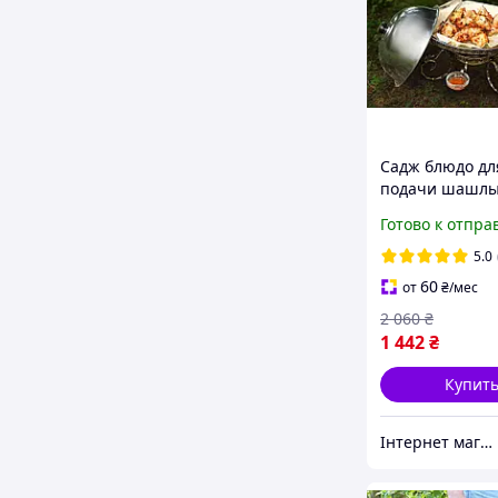
Садж блюдо дл
подачи шашлы
мяса Греция с
Готово к отпра
подогревом 36
соусницами.
5.0
60
от
₴
/мес
2 060
₴
1 442
₴
Купит
Інтернет магазин Sayron