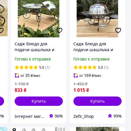
Садж блюдо для
Садж блюдо для
подачи шашлыка и
подачи шашлыка и
мяса Витой с
мяса Витой с
Готово к отправке
Готово к отправке
подогревом 28 см база
подогревом 28 см с
соусницами
5.0
(1)
5.0
(1)
35
169
от
₴
/мес
от
₴
/мес
1 190
₴
1 450
₴
833
₴
1 015
₴
Купить
Купить
9%
96%
99%
Інтернет магазин Sayron
Zefir_Shop