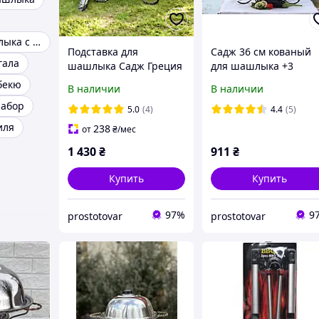
Садж для шашлыка с подогревом
Подставка для
Садж 36 см кованый
гала
шашлыка Садж Греция
для шашлыка +3
36 см глубокая
соусницы. Без щипцо
бекю
В наличии
В наличии
тарелка+3 соусницы+ 6
абор
рюмок+ щипцы
5.0
(4)
4.4
(5)
иля
238
от
₴
/мес
1 430
₴
911
₴
Купить
Купить
97%
9
prostotovar
prostotovar