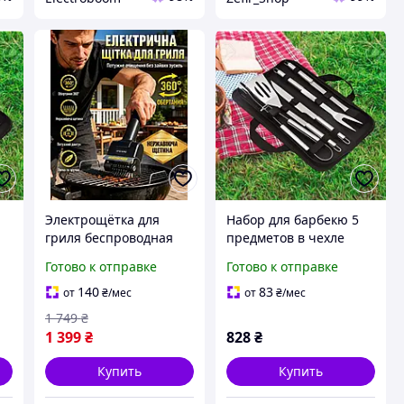
Электрощётка для
Набор для барбекю 5
гриля беспроводная
предметов в чехле
щётка-скребок
Готово к отправке
Готово к отправке
вращающаяся 1100 об/
мин нержавеющая
140
83
от
₴
/мес
от
₴
/мес
сталь для чистки
1 749
₴
решёток мангала
1 399
₴
828
₴
барбекю
Купить
Купить