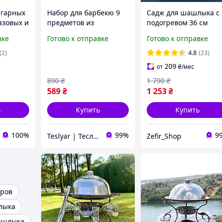
игарных
Набор для барбекю 9
Садж для шашлыка с
азовых и
предметов из
подогревом 36 см
 печей,
нержавеющей стали
Подставка для мяса с
вке
Готово к отправке
Готово к отправке
инга,
черный и серый
соусницами и рюмка
т
(2)
4.8
(23)
209
от
₴
/мес
890
₴
1 790
₴
589
₴
1 253
₴
ь
Купить
Купить
100%
99%
9
Teslyar | Тесляр | Всё для дома | Подарки | Опт
Zefir_Shop
ров
лыка
ашлыка