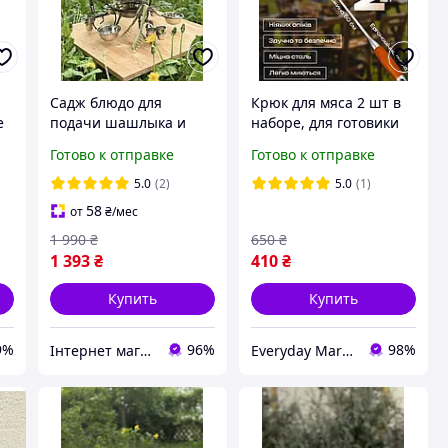
Садж блюдо для
Крюк для мяса 2 шт в
е
подачи шашлыка и
наборе, для готовики
Z
мяса Grill с подогревом
на гриле или костре
Готово к отправке
Готово к отправке
36см полный комплект
с рюмками и
5.0
(2)
5.0
(1)
соусницами+ щипцы
58
от
₴
/мес
1 990
₴
650
₴
1 393
₴
410
₴
Купить
Купить
9%
96%
98%
Інтернет магазин Sayron
Everyday Market