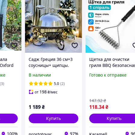
гала
Садж Греция 36 см+3
Щетка для очистки
Oxford
соусницы+ щипцы.
гриля BBQ безопасна
а для
Поднос усиленный.
с ручкой 1 спираль
вке
В наличии
Готово к отправке
нержавеющая сталь
вки
негорючая
(3)
5.0
(2)
конструкция 31x14.5x
198
от
₴
/мес
см вес 130 г для
147
.92
₴
1 189
₴
118
.34
₴
ь
Купить
Купить
100%
97%
9
prostotovar
Karamell