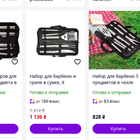
ров для
Набор для барбекю и
Набор для барбекю 5
дмета в
гриля в сумке, 8
предметов в чехле
и, вилка,
предметов. Щипцы,
вке
Готово к отправке
Готово к отправке
и щипцы
лопатка, нож, вилка и
ей
шампура, из
189
83
от
₴
/мес
от
₴
/мес
нержавеющей стали
1 212
₴
1 136
₴
828
₴
ь
Купить
Купить