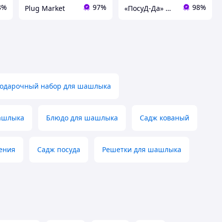
8%
97%
98%
Plug Market
«ПосуД-Да» — Посуда, Подарки, Товары для дома
одарочный набор для шашлыка
ашлыка
Блюдо для шашлыка
Садж кованый
ения
Садж посуда
Решетки для шашлыка