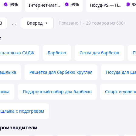
99%
99%
9
Інтернет-магазин TRINTA
Посуд-PS — Horeca Посуда Подарки
3
...
Вперед
Показано 1 - 29 товаров из 600+
е
я шашлыка САДЖ
Барбекю
Сетка для барбекю
П
шашлыка
Решетка для барбекю круглая
Посуда для ш
ника
Подарочный набор для барбекю
Спорт и увлеч
ашлыка с подогревом
производители