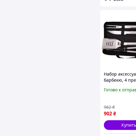
Набор аксессуа
барбекю, 4 пре
сумке с ручкам
Готово к отпра
лопатка, нож 
из нержавеющ
стали
962
₴
902
₴
Купит