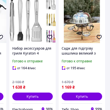
Набор аксессуаров для
Садж для підігріву
я
гриля Kyraton 4
шашлика великий з
предмета
соусницями Grill 36 см,
Готово к отправке
Готово к отправке
нержавеющая сталь
Подставка для
подогрева мяса с
164
195
от
₴
/мес
от
₴
/мес
3
крышкой
2 100
₴
1 670
₴
1 638
₴
1 169
₴
Купить
Купить
6%
98%
99%
Electroboom
Zefir_Shop