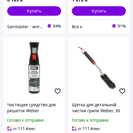
Купить
Купить
94%
91%
Sanmaster - интернет-магазин сантехники
Все є
Чистящее средство для
Щетка для детальной
решеток Weber
чистки гриля Weber, 30
см
Готово к отправке
Готово к отправке
111
111
от
₴
/мес
от
₴
/мес