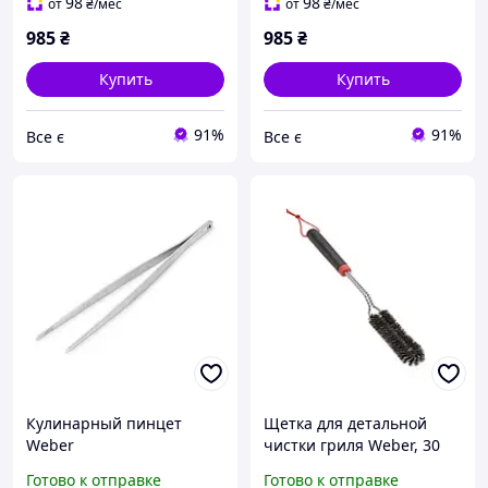
98
98
от
₴
/мес
от
₴
/мес
985
₴
985
₴
Купить
Купить
91%
91%
Все є
Все є
Кулинарный пинцет
Щетка для детальной
Weber
чистки гриля Weber, 30
см
Готово к отправке
Готово к отправке