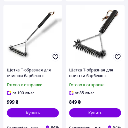
Щетка Т-образная для
Щетка Т-образная для
очистки барбекю с
очистки барбекю с
пластмассовой ручкой, 53
пластмассовой ручкой
Готово к отправке
Готово к отправке
см (Accessories Basic),
(Accessories Basic), Weber
Weber
100
85
от
₴
/мес
от
₴
/мес
999
₴
849
₴
Купить
Купить
94%
94%
Sanmaster - интернет-магазин сантехники
Sanmaster - интернет-магазин сантехники