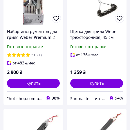
Набор инструментов для
Щетка для гриля Weber
гриля Weber Premium 2
трехсторонняя, 45 см
предмета из
Готово к отправке
Готово к отправке
нержавеющей стали
136
5.0
(1)
от
₴
/мес
483
от
₴
/мес
2 900
₴
1 359
₴
Купить
Купить
98%
94%
"hot-shop.com.ua" - интернет-магазин товаров для кухни, спорта, дома и сада
Sanmaster - интернет-магазин сантехники