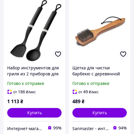
Набор инструментов для
Щетка для чистки
гриля из 2 приборов для
барбекю с деревянной
сковороды ВОК Weber
ручкой Weber
Готово к отправке
Готово к отправке
(17574)
186
49
от
₴
/мес
от
₴
/мес
1 113
₴
489
₴
Купить
Купить
99%
94%
Интернет-магазин "TUDOM"
Sanmaster - интернет-магазин сантехники