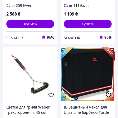
259
111
от
₴
/мес
от
₴
/мес
2 588
₴
1 109
₴
Купить
Купить
96%
96%
SENATOR
SENATOR
Щетка для гриля Weber
ІВ Защитный чехол для
трехсторонняя, 45 см
Ultra Line барбекю Turtle
Life водонепроницаемый