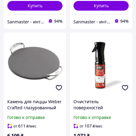
Купить
Купить
94%
94%
Sanmaster - интернет-магазин сантехники
Sanmaster - интернет-магазин сантехники
Камень для пиццы Weber
Очиститель
Crafted глазурованный
поверхностей
нержавеющей стали,
Готово к отправке
Готово к отправке
Weber
611
107
от
₴
/мес
от
₴
/мес
6 109
₴
1 072
₴