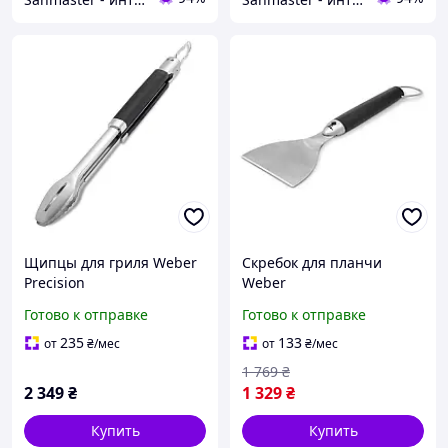
Щипцы для гриля Weber
Скребок для планчи
Precision
Weber
Готово к отправке
Готово к отправке
235
133
от
₴
/мес
от
₴
/мес
1 769
₴
2 349
₴
1 329
₴
Купить
Купить