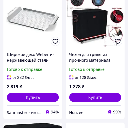
Широкое деко Weber из
Чехол для гриля из
нержавеющей стали
прочного материала
Turtle Life Evo для
Готово к отправке
Готово к отправке
садового барбекю
282
128
от
₴
/мес
от
₴
/мес
2 819
₴
1 278
₴
Купить
Купить
94%
99%
Sanmaster - интернет-магазин сантехники
Houzee