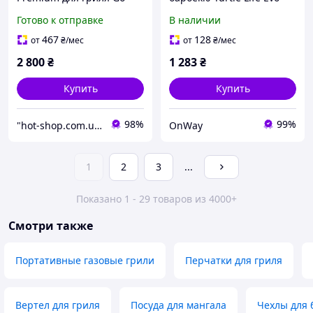
Anywhere (7160) Сумка
водонепроницаемый
Готово к отправке
В наличии
для гриля Weber
черный для грилей до
112 см с защитой от
467
128
от
₴
/мес
от
₴
/мес
ультрафиолета
2 800
₴
1 283
₴
Купить
Купить
98%
99%
"hot-shop.com.ua" - интернет-магазин товаров для кухни, спорта, дома и сада
OnWay
1
2
3
...
Показано 1 - 29 товаров из 4000+
Смотри также
Портативные газовые грили
Перчатки для гриля
Вертел для гриля
Посуда для мангала
Чехлы для 