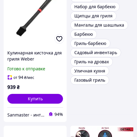
Набор для барбекю
Щипцы для гриля
Мангалы для шашлыка
Барбекю
Гриль-барбекю
Садовый инвентарь
Кулинарная кисточка для
гриля Weber
Гриль на дровах
Готово к отправке
Уличная кухня
94
от
₴
/мес
Газовый гриль
939
₴
Купить
94%
Sanmaster - интернет-магазин сантехники