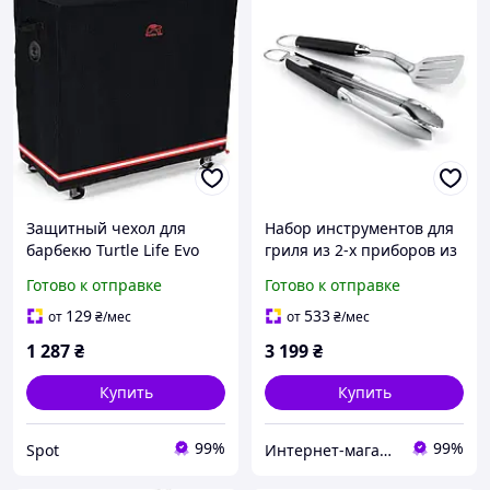
Защитный чехол для
Набор инструментов для
барбекю Turtle Life Evo
гриля из 2-х приборов из
водонепроницаемый
высококачественной
Готово к отправке
Готово к отправке
черный 44 дюйма с
нержавеющей стали
защитой от
Weber Tool Set (6645)
129
533
от
₴
/мес
от
₴
/мес
ультрафиолета и пыли
1 287
₴
3 199
₴
Купить
Купить
99%
99%
Spot
Интернет-магазин "TUDOM"