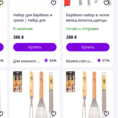
Набор для барбекю и
Барбекю-набор в чехле
гриля | Набір для
вилка,лопатка,щипцы
барбекю в чохлі 3 в 1
(MH-0915)
В наличии
Готово к отправке
Stenson (MH-0915)
386
₴
288
₴
Купить
Купить
4%
94%
97%
Для кожного дому
Reveto.com.ua - товары для кухни, термосы и термокружки, термосумки и многое другое