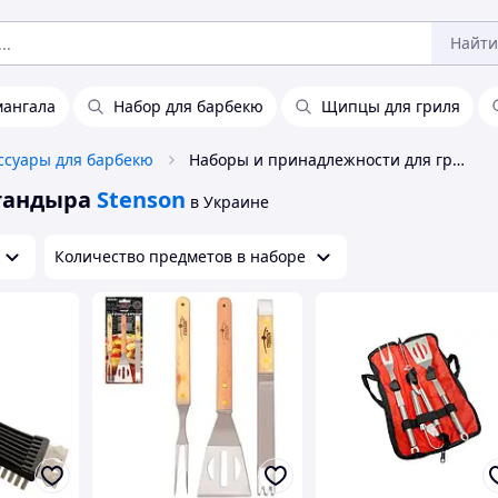
Найти
мангала
Набор для барбекю
Щипцы для гриля
ссуары для барбекю
Наборы и принадлежности для гриля и тандыра Stenson
тандыра
Stenson
в Украине
Количество предметов в наборе