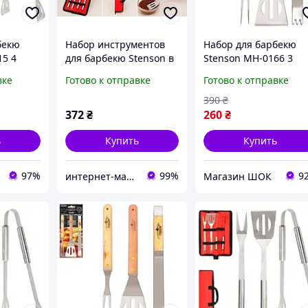
бекю
Набор инструментов
Набор для барбекю
15 4
для барбекю Stenson в
Stenson MH-0166 3
чехле 3 предмета в
предмета высокое
вке
Готово к отправке
Готово к отправке
наборе: вилка, лопатка,
качество
щипцы (35 см)
390
₴
372
₴
260
₴
ь
Купить
Купить
97%
99%
9
интернет-магазин "Оптовик"
Магазин ШОК