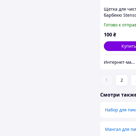
Щетка для чис
барбекю Stenso
арт. MH-0917
Готово к отпра
100
₴
Купит
Интернет-магазин "Приглашалки"
1
2
Смотри такж
Набор для пик
Мангал для п