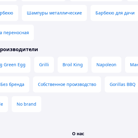
арбекю
Шампуры металлические
Барбекю для дачи
а переносная
производители
ig Green Egg
Grilli
Broil King
Napoleon
Ман
Без бренда
Собственное производство
Gorillas BBQ
le
No brand
О нас