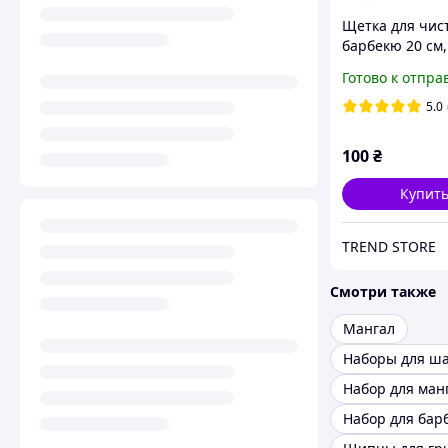
Щетка для чис
барбекю 20 см,
MH-0917
Готово к отпра
5.0
100
₴
Купит
TREND STORE
Смотри также
Мангал
Наборы для ш
Набор для ман
Набор для бар