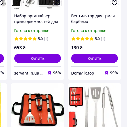
Набор органайзер
Вентилятор для гриля
принадлежностей для
барбекю
гриля барбекю фартук
Готово к отправке
Готово к отправке
7 в 1
5.0
(1)
5.0
(1)
653
₴
130
₴
Купить
Купить
7%
96%
99%
servant.in.ua інтернет магазин господарчих товарів
DomMix.top