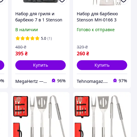
Набор для гриля и
Набор для барбекю
барбекю 7 в 1 Stenson
Stenson MH-0166 3
MH-0168
предмета
В наличии
Готово к отправке
5.0
(1)
480
₴
329
₴
395
₴
260
₴
Купить
Купить
0%
96%
97%
MegaHertz — Интернет магазин электроники
Tehnomagaz.com.ua - это передовой интернет-магазин, специализирующийся на продаже техники