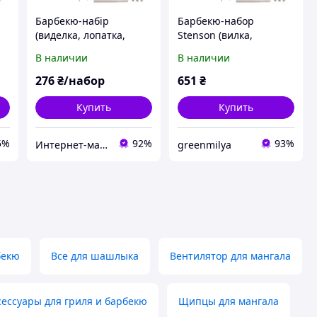
Барбекю-набір
Барбекю-набор
(виделка, лопатка,
Stenson (вилка,
/
щипці) MH-0166
лопатка, щипцы) Код/
В наличии
В наличии
Артикул MH-0166
276
₴/набор
651
₴
Купить
Купить
5%
92%
93%
Интернет-магазин "Приглашалки"
greenmilya
бекю
Все для шашлыка
Вентилятор для мангала
сессуары для гриля и барбекю
Щипцы для мангала