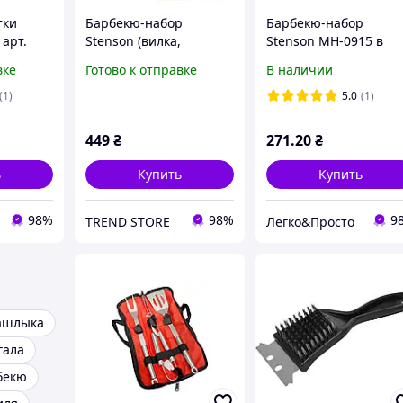
тки
Барбекю-набор
Барбекю-набор
 арт.
Stenson (вилка,
Stenson MH-0915 в
лопатка, щипцы)
чехле для удобного
вке
Готово к отправке
В наличии
приготовления на
гриле
(1)
5.0
(1)
449
₴
271
.20
₴
ь
Купить
Купить
98%
98%
9
TREND STORE
Легко&Просто
ашлыка
гала
бекю