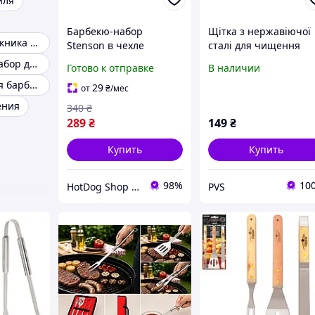
иля
Барбекю-набор
Щітка з нержавіючої
Наборы для пикника Кемпинг
Stenson в чехле
сталі для чищення
лопатка вилка щипцы
гриля 20см
Подарочный набор для шашлыка
Готово к отправке
В наличии
Вентилятор для барбекю
29
от
₴
/мес
ения
340
₴
289
₴
149
₴
Купить
Купить
98%
10
HotDog Shop - Найкращі товари для дому та сімʼї, з любовʼю до деталей!
PVS