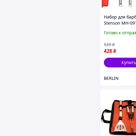
Набор для бар
Stenson MH-09
предмета berli
Готово к отпра
535
₴
428
₴
Купит
BERLIN