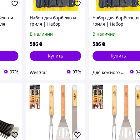
бекю и
Набор для барбекю и
Набор для барбекю и
для
гриля | Набор
гриля | Набор
 3 в 1
аксессуаров для
аксессуаров для
В наличии
В наличии
15)
барбекю | Набір для
барбекю | Набір для
барбекю і гриля з
барбекю і гриля з
586
₴
586
₴
фартухом |
фартухом |
ь
Купить
Купить
97%
97%
9
WestCar
Для кожного дому