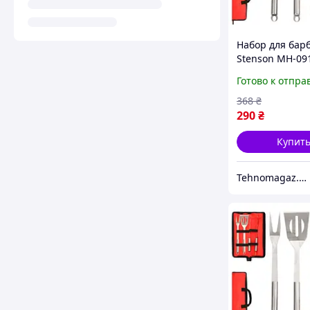
Набор для бар
Stenson MH-09
предмета
Готово к отпра
368
₴
290
₴
Купит
Tehnomagaz.com.ua - это передовой интернет-магазин, специализирующийся на продаже техники