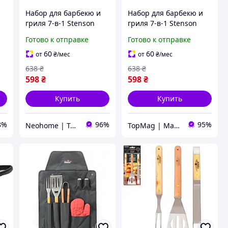
Набор для барбекю и
Набор для барбекю и
гриля 7-в-1 Stenson
гриля 7-в-1 Stenson
MH-0168 передник
MH-0168 передник
Готово к отправке
Готово к отправке
(N001257)
(TM001257)
60
60
от
₴
/мес
от
₴
/мес
638
₴
638
₴
598
₴
598
₴
Купить
Купить
8%
96%
95%
Neohome | Товары для дома и дачи
TopMag | Магазин топовых товаров