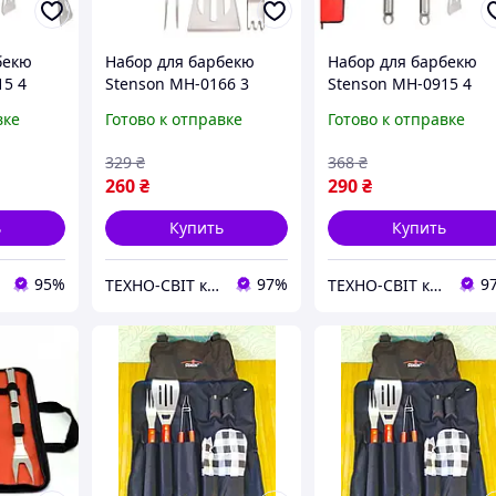
бекю
Набор для барбекю
Набор для барбекю
15 4
Stenson MH-0166 3
Stenson MH-0915 4
n
предмета
предмета
вке
Готово к отправке
Готово к отправке
329
₴
368
₴
260
₴
290
₴
ь
Купить
Купить
95%
97%
9
ТЕХНО-СВІТ компьютерна техніка, мобільні аксесуари, електронна техніка та багато іншого.
ТЕХНО-СВІТ компьютерна техніка, мобільні аксесуари, електронна техніка та багато іншого.