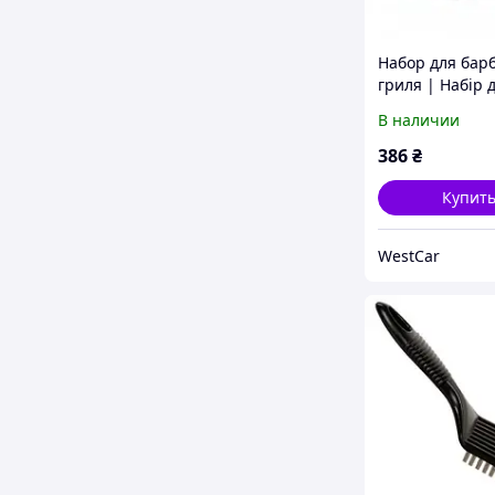
Набор для бар
гриля | Набір 
барбекю в чохлі
В наличии
Stenson (MH-09
386
₴
Купит
WestCar