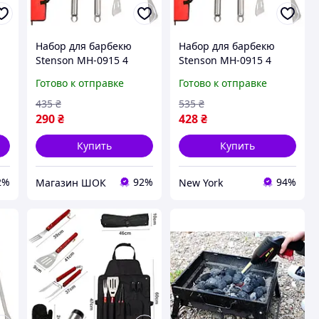
Набор для барбекю
Набор для барбекю
Stenson MH-0915 4
Stenson MH-0915 4
предмета высокое
предмета newyork
Готово к отправке
Готово к отправке
качество
435
₴
535
₴
290
₴
428
₴
Купить
Купить
2%
92%
94%
Магазин ШОК
New York