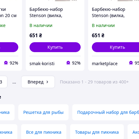
тки
Барбекю-набор
Барбекю-набор
n 20 см
Stenson (вилка,
Stenson (вилка,
лопатка, щипцы) Код/
лопатка, щипцы) Код
вке
В наличии
В наличии
Артикул MH-0166
Артикул MH-0166
651
₴
651
₴
ь
Купить
Купить
92%
92%
9
smak-koristi
marketplace
3
...
Вперед
Показано 1 - 29 товаров из 400+
е
ника
Решетка для рыбы
Подарочный набор для бар
икника
Все для пикника
Товары для пикника
Ак