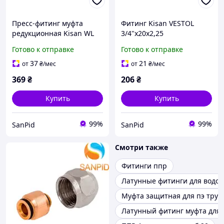
Пресс-фитинг муфта
Фитинг Kisan VESTOL
редукционная Kisan WL
3/4"x20x2,25
25x20
Готово к отправке
Готово к отправке
37
21
от
₴
/мес
от
₴
/мес
369
₴
206
₴
Купить
Купить
99%
99%
SanPid
SanPid
Смотри также
Фитинги ппр
Латунные фитинги для водо
Муфта защитная для пэ труб
Латунный фитинг муфта для 