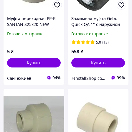
Муфта пepexoднaя PP-R
Зажимная муфта Gebo
SANTAN S25х20 NEW
Quick QA 1" с наружной
резьбой DN25 31,4~34,2
Готово к отправке
Готово к отправке
мм (17.195.00.03)
5.0
(13)
5
₴
558
₴
Купить
Купить
94%
99%
СанТехКиев
⚡InstallShop.com.ua⚡