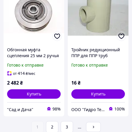
Обгонная муфта
Тройник редукционный
сцепления 25 мм 2 ручья
ППР для ППР труб
профиль В
40х25х40 мм.
Готово к отправке
Готово к отправке
414
от
₴
/мес
2 482
₴
16
₴
Купить
Купить
98%
100%
"Сад и Дача"
ООО "Гидро Тех"
1
2
3
...