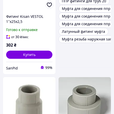
ППР фитинги для труб 20
Муфта для соединения ппр т
Муфта для соединения ппр т
Фитинг Kisan VESTOL
1"x25x2,5
Муфта для соединения ппр т
Готово к отправке
Латунный фитинг муфта
30
от
₴
/мес
Муфта резьба наружная sante
302
₴
Купить
99%
SanPid