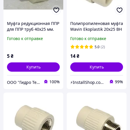
Муфта редукционная ППР
Полипропиленовая муфта
для ППР труб 40х25 мм.
Wavin Ekoplastik 20х25 ВН
Готово к отправке
Готово к отправке
5.0
(2)
5
₴
14
₴
Купить
Купить
100%
99%
ООО "Гидро Тех"
⚡InstallShop.com.ua⚡