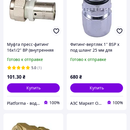
Муфта пресс-фитинг
Фитинг-вертляк 1'' BSP х
16х1/2" ВР (внутренняя
под шланг 25 мм для
резьба) RSk Италия для
крепления
Готово к отправке
Готово к отправке
металлопластиковых труб
топливораздаточного
пистолета
5.0
(1)
101
.30
₴
680
₴
Купить
Купить
100%
100%
Platforma - водоснабжение, отопление и канализация- оборудование и комплектующие
АЗС Маркет ООО