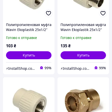
Полипропиленовая муфта
Полипропиленовая муфта
Wavin Ekoplastik 25х1/2"
Wavin Ekoplastik 25х1/2"
(внутренняя резьба)
(наружная резьба)
Готово к отправке
Готово к отправке
103
₴
135
₴
Купить
Купить
99%
99%
⚡InstallShop.com.ua⚡
⚡InstallShop.com.ua⚡