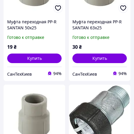
Муфта пepexoднaя PP-R
Муфта пepexoднaя PP-R
SANTAN 50х25
SANTAN 63х25
Готово к отправке
Готово к отправке
19
₴
30
₴
Купить
Купить
94%
94%
СанТехКиев
СанТехКиев