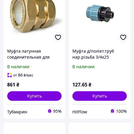
Муфта латунная
Муфта д/поліет.труб
соединительная для
нар.різьба 3/4х25
трубы из нержавеющей
В наличии
В наличии
стали 25х25 Dispipe,
фитинг для гофротрубы
86
от
₴
/мес
861
₴
127
.65
₴
Купить
Купить
95%
100%
Тубмарин
HitFlow