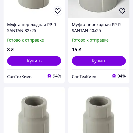
Муфта пepexoднaя PP-R
Муфта пepexoднaя PP-R
SANTAN 32х25
SANTAN 40х25
Готово к отправке
Готово к отправке
8
₴
15
₴
Купить
Купить
94%
94%
СанТехКиев
СанТехКиев