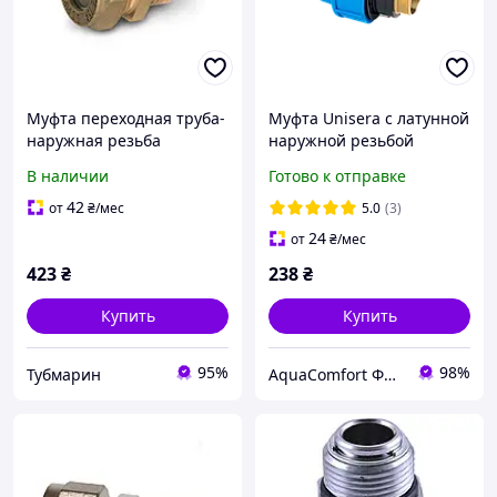
Муфта переходная труба-
Муфта Unisera с латунной
наружная резьба
наружной резьбой
латунная 25х1 папа
25X3/4" для
В наличии
Готово к отправке
Dispipe, фитинг для
полиэтиленовых труб
гофротрубы из
5001
42
от
₴
/мес
5.0
(3)
нержавейки
24
от
₴
/мес
423
₴
238
₴
Купить
Купить
95%
98%
Тубмарин
AquaComfort ФОП Муха Є. Л.