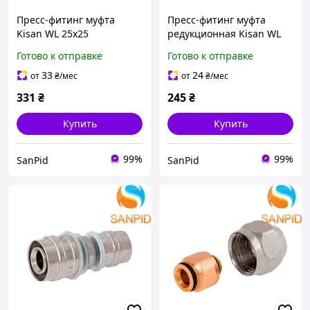
Пресс-фитинг муфта
Пресс-фитинг муфта
Kisan WL 25x25
редукционная Kisan WL
25x16
Готово к отправке
Готово к отправке
33
24
от
₴
/мес
от
₴
/мес
331
₴
245
₴
Купить
Купить
99%
99%
SanPid
SanPid