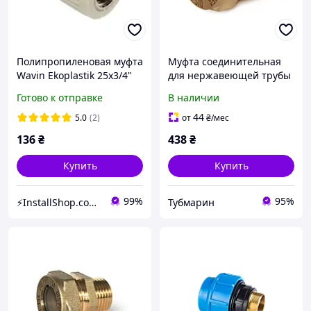
Полипропиленовая муфта
Муфта соединительная
Wavin Ekoplastik 25х3/4"
для нержавеющей трубы
(внутренняя резьба)
гофрированной 25х1"
Готово к отправке
В наличии
мама Dispipe, фитинг с
внутренней резьбой
44
5.0
(2)
от
₴
/мес
136
₴
438
₴
Купить
Купить
99%
95%
⚡InstallShop.com.ua⚡
Тубмарин