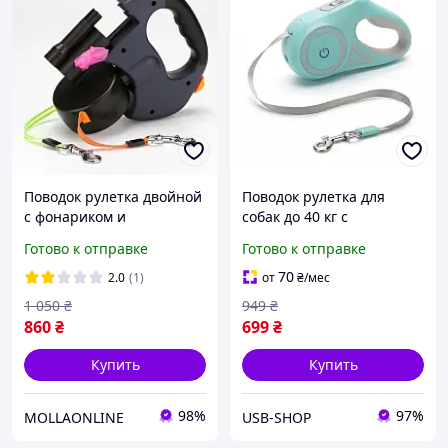
Поводок рулетка двойной
Поводок рулетка для
с фонариком и
собак до 40 кг с
контейнером для пакетов
фонариком и подсветкой
Готово к отправке
Готово к отправке
3 м метра до 30 кг
5 метров бирюзовый
70
2.0
(1)
от
₴
/мес
1 050
₴
949
₴
860
₴
699
₴
Купить
Купить
98%
97%
MOLLAONLINE
USB-SHOP