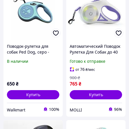
Поводок-рулетка для
Автоматический Поводок
собак Ped Dog, серо -
Рулетка Для Собак до 40
зеленый, 3 м, до 20 кг.
кг Регулируемая Длина 5
В наличии
Готово к отправке
Метров с LED Подсветкой
и Фонариком
76
от
₴
/мес
900
₴
650
₴
765
₴
Купить
Купить
100%
96%
Walkmart
MOLLI