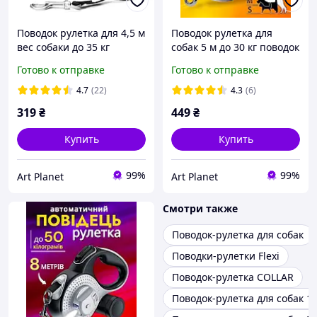
Поводок рулетка для 4,5 м
Поводок рулетка для
вес собаки до 35 кг
собак 5 м до 30 кг поводок
автоматический 3 в 1 с
с отсеком для
Готово к отправке
Готово к отправке
фонариком и отсеком для
гигиенических пакетиков
пакетов мусорных
и фонариком
4.7
(22)
4.3
(6)
319
₴
449
₴
Купить
Купить
99%
99%
Art Planet
Art Planet
Смотри также
Поводок-рулетка для собак
Поводки-рулетки Flexi
Поводок-рулетка COLLAR
Поводок-рулетка для собак 10