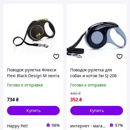
Поводок-рулетка Флекси
Поводок-рулетка для
Flexi Black Design M лента
собак и котов 5м SJ-208
5м/25кг зеленый
Gray-Black серо-чорный
Готово к отправке
Готово к отправке
440
₴
734
₴
352
₴
Купить
Купить
98%
97%
Happy Pet!
интернет - магазин "Galantereya"