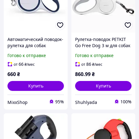
Автоматический поводок-
Рулетка-поводок PETKIT
рулетка для собак
Go Free Dog 3 м для собак
Taotaopets 173320 Blue 5
весом до 30 кг
Готово к отправке
Готово к отправке
m
66
86
от
₴
/мес
от
₴
/мес
660
₴
860
.99
₴
Купить
Купить
95%
100%
MixxShop
Shuhlyada