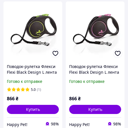
Поводок-рулетка Флекси
Поводок-рулетка Флекси
Flexi Black Design L лента
Flexi Black Design L лента
5м/50кг зеленый
5м/50кг розовый
Готово к отправке
Готово к отправке
5.0
(1)
866
₴
866
₴
Купить
Купить
98%
98%
Happy Pet!
Happy Pet!