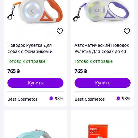
Поводок Рулетка Для
Автоматический Поводок
Собак с Фонариком и
Рулетка Для Собак до 40
Подсветкой LED 5 Метров
кг Регулируемая Длина 5
Готово к отправке
Готово к отправке
до 40 кг
Метров с LED Подсветкой
и Фонариком + Кнопка
765
₴
765
₴
Фиксатор Ленты
Купить
Купить
98%
98%
Best Cosmetos
Best Cosmetos