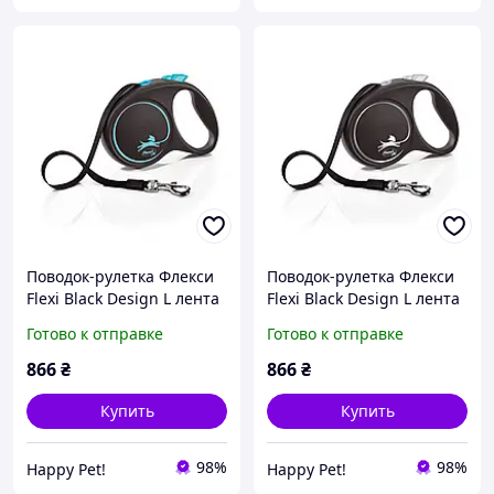
Поводок-рулетка Флекси
Поводок-рулетка Флекси
Flexi Black Design L лента
Flexi Black Design L лента
5м/50кг синий
5м/50кг серебристый
Готово к отправке
Готово к отправке
866
₴
866
₴
Купить
Купить
98%
98%
Happy Pet!
Happy Pet!