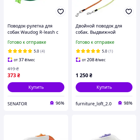
Поводок-рулетка для
Двойной поводок для
собак Waudog R-leash с
собак. Выдвижной
контейнером для
поводок-рулетка на двух
Готово к отправке
Готово к отправке
пакетов/
собаках.
светоотражающей
5.0
(4)
5.0
(1)
лентой L до 40 кг 5 м
37
208
от
₴
/мес
от
₴
/мес
Зеленый (262918 Col)
419
₴
373
₴
1 250
₴
Купить
Купить
96%
98%
SENATOR
furniture_loft_2.0