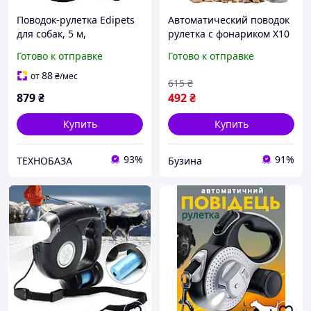
Поводок-рулетка Edipets
Автоматический поводок
для собак, 5 м,
рулетка с фонариком X10
нейлоновая лента,
для собак до 15 кг длина 3
Готово к отправке
Готово к отправке
фиксатор, синий
метра с USB зарядкой
buzyna
88
от
₴
/мес
615
₴
879
₴
492
₴
Купить
Купить
93%
91%
ТЕХНОБАЗА
Бузина