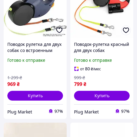
Поводок рулетка для двух
Поводок-рулетка красный
собак со встроенным
для двух собак
фонариком и
автоматический двойной
Готово к отправке
Готово к отправке
контейнером для пакетов
поводок с фонариком и
контейнером для пакетов
80
от
₴
/мес
3 м светоотражающий
1 299
₴
999
₴
969
₴
799
₴
Купить
Купить
97%
97%
Plug Market
Plug Market