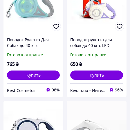
Поводок Рулетка Для
Поводок-рулетка для
Собак до 40 кг с
собак до 40 кг с LED
Подсветкой LED и
фонариком и подсветкой,
Готово к отправке
Готово к отправке
Фонариком 5 Метров
5 м, белый/фиолетовый,
сенсорное управление
765
₴
650
₴
Купить
Купить
98%
96%
Best Cosmetos
Kivi.in.ua - Интернет-магазин