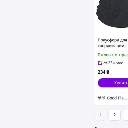
Полусфера для
координации с
массажными 
Готово к отпра
Bambi MS 4959(
16,5х7 см GoodP
23
от
₴
/мес
worry-free-sho
234
₴
Купит
💙💛 Good Place
1
2