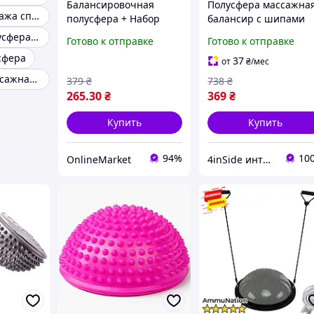
Балансировочная
Полусфера массажна
Мячи для массажа спины
полусфера + Набор
балансир с шипами
резинок для фитнеса
для фитнеса
Массажер полусфера игольчатая
Готово к отправке
Готово к отправке
5шт / Полусфера для
тренировок
сфера
стоп / Полусфера с
антистрессовая
37
от
₴
/мес
шипами / Массажер
балансировочная 16 
Полусфера массажная балансировочная balance
379
₴
738
₴
для стоп
набор 2 шт
265
.30
₴
369
₴
Купить
Купить
94%
10
OnlineMarket
4inSide интернет-магазин товаров для дома и здоровья