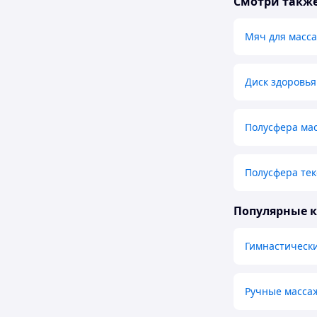
Смотри такж
Мяч для масс
Диск здоровья
Полусфера ма
Полусфера те
Популярные 
Гимнастическ
Ручные масса