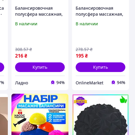
са
Балансировочная
Балансировочная
 -
полусфера массажная,
полусфера массажная,
16х9,5см, 1 шт, Желтая
16х9,5см, 1 шт,
В наличии
В наличии
а,
Полусфера для стоп
Оранжевая /
и
Полусфера с шипами
Полусфера для стоп /
Массажер для стоп
Полусфера с шипами /
Массажер для стоп
308
.57
₴
278
.57
₴
216
₴
195
₴
Купить
Купить
7%
94%
94%
Ладно
OnlineMarket