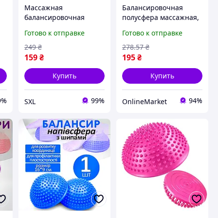
Массажная
Балансировочная
балансировочная
полусфера массажная,
полусфера ежик для
16х9,5см, 1 шт,
Готово к отправке
Готово к отправке
стоп с шипами
Пурпурная / Полусфера
салатовая 15 см PVC
для стоп / Полусфера с
249
₴
278
.57
₴
для массажа
шипами / Массажер
159
₴
195
₴
профилактики плоско
для стоп
Купить
Купить
9%
99%
94%
SXL
OnlineMarket