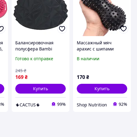
ля
Балансировочная
Массажный мяч
5,
полусфера Bambi
арахис с шипами
черная с рельефной
16×6,5 см твердый ПВХ
Готово к отправке
В наличии
поверхностью для
для миофасциального
фитнеса и массажа
релиза и массажа
245
₴
спины черный
169
₴
170
₴
Купить
Купить
8%
99%
92%
🌵CACTUS🌵
Shop Nutrition