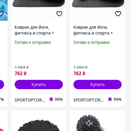
Коврик для йоги,
Коврик для йоги,
фитнеса и спорта +
фитнеса и спорта +
полусфера массажная
полусфера массажная
Готово к отправке
Готово к отправке
и
2 шт + мячик
2 шт + мячик
массажный с шипами
массажный с шипами
OSPORT Set 60 (n-0090)
OSPORT Set 60 (n-0090)
Черно-синий
Черно-фиолетовый
1 064
₴
1 064
₴
762
₴
762
₴
Купить
Купить
7%
99%
99%
SPORTOPT.ORG.UA - Спортивные товары оптом и в розницу
SPORTOPT.ORG.UA - Спортивные товары оптом и в розницу