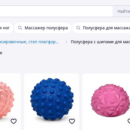
Найти
я ног
Массажер полусфера
Полусфера для массаж
Балансировочные, степ платформы
Полусфера с шипами для ма
е