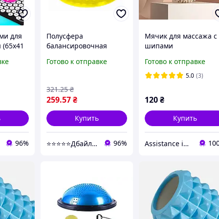
ми для
Полусфера
Мячик для массажа с
 (65х41
балансировочная
шипами
я снятия
ProDobro 15 см жесткая
вке
Готово к отправке
Готово к отправке
желтая для массажа и
координации (821051)
5.0
(3)
321
.25
₴
259
.57
₴
120
₴
ь
Купить
Купить
96%
96%
10
⭐⭐⭐⭐⭐Дбайливо
Assistance in the Gym