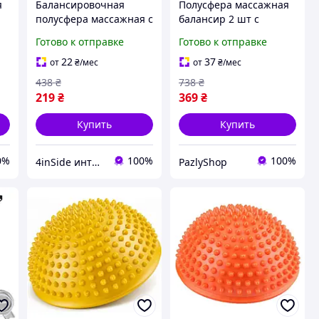
я
Балансировочная
Полусфера массажная
полусфера массажная с
балансир 2 шт с
шипами 16 см для
шипами для фитнеса
Готово к отправке
Готово к отправке
профилактики
тренировок
плоскостопия фитнеса
антистрессовая
22
37
от
₴
/мес
от
₴
/мес
см
спорта детям и
балансировочная 16 см
438
₴
738
₴
взрослым 1 шт
Рожевий
219
₴
369
₴
Купить
Купить
0%
100%
100%
4inSide интернет-магазин товаров для дома и здоровья
PazlyShop