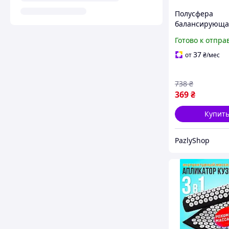
Полусфера
балансирующа
шипами 2 шт
Готово к отпра
массажный ба
для фитнеса
37
от
₴
/мес
тренировок ди
см
738
₴
369
₴
Купит
PazlyShop