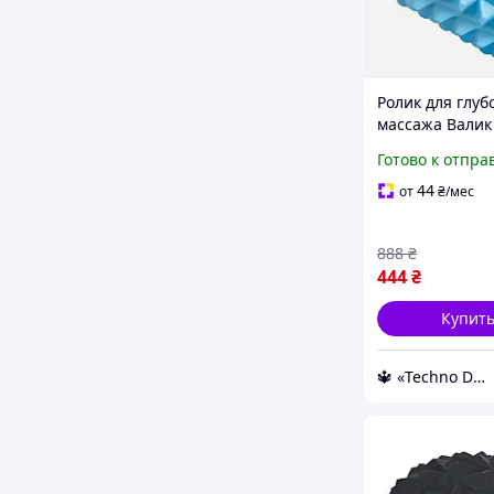
Ролик для глуб
массажа Валик
спины Массаж
Готово к отпра
ролик для рел
мышц с шипа
44
от
₴
/мес
Роллер 33
888
₴
444
₴
Купит
🔱 «Techno Dom» Компетентность! Качество товара! Быстрая отправка! ✅