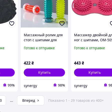
Массажный ролик для
Массажер двойной д
стоп с шипами для
ног с шипами, OM-50
шипами
снятия болевых
OrtoMed
вке
Готово к отправке
Готово к отправке
Black)
ощущений и
lace -
напряжения в
pping-
различных частях тела
422
₴
443
₴
ь
Купить
Купить
99%
98%
9
synergy
synergy
3
...
Вперед
Показано 1 - 29 товаров из 400+