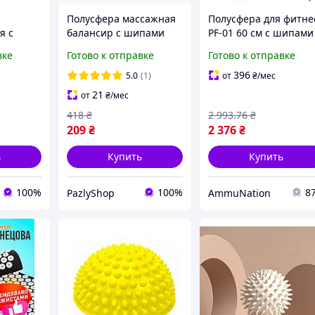
Полусфера массажная
Полусфера для фитне
я с
балансир с шипами
PF-01 60 см с шипами
для фитнеса
универсальный
вке
Готово к отправке
Готово к отправке
лансир
тренировок
тренажер для баланс
антистрессовая
мышц и координаци
396
5.0
(1)
от
₴
/мес
аметр 16
балансировочная 16 см
21
от
₴
/мес
Рожевий
418
₴
2 993
.76
₴
209
₴
2 376
₴
ь
Купить
Купить
100%
100%
8
PazlyShop
AmmuNation