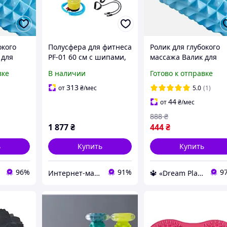
окого
Полусфера для фитнеса
Ролик для глубокого
 для
PF-01 60 см с шипами,
массажа Валик для
ный
эспандерами и
спины Массажный
вке
В наличии
Готово к отправке
аксации
насосом
ролик для релаксаци
ми
мышц с шипами
313
от
₴
/мес
5.0
(1)
Роллер 33
44
от
₴
/мес
888
₴
1 877
₴
444
₴
ь
Купить
Купить
96%
91%
9
Интернет-магазин "DENLIFE"
🔱 «Dream Place» Компетентность! Качество товара! Быстрая отправка! ✅