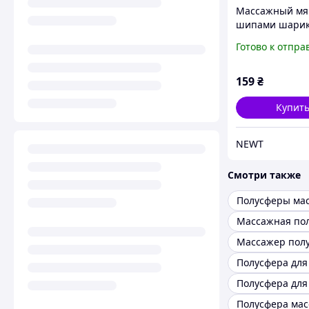
Массажный мя
шипами шарик
мяч для масса
Готово к отпра
спины стопы N
NE-EP-12 - Роз
159
₴
Купит
NEWT
Смотри также
Полусферы ма
Массажер пол
Полусфера для