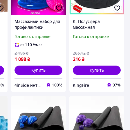
Массажный набор для
KI Полусфера
профилактики
массажная
плоскостопия балансир
балансировочная
Готово к отправке
Готово к отправке
33 см и полусферы с
Bambi Feel Happy
шипами и рельефные
текстурная
110
от
₴
/мес
5 балансиров
поверхность для
2 196
₴
285
.12
₴
фитнеса и массажа с
1 098
₴
216
₴
FIR41_R
Купить
Купить
0%
100%
97%
4inSide интернет-магазин товаров для дома и здоровья
KingFire