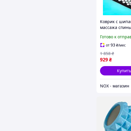
Коврик с шипа
массажа спины
см), Коврик дл
Готово к отпра
стресса, NOX
93
от
₴
/мес
1 858
₴
929
₴
Купит
NOX - магазин