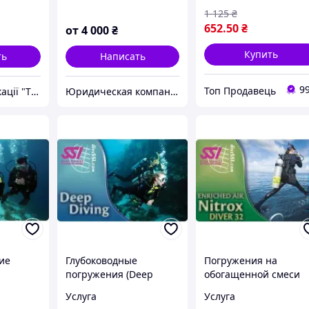
1 125
₴
 високих
652
.50
₴
от
4 000
₴
ті
Купить
ть
Написать
9
Топ Продавець
Центр сертифікації "ТОВ Супровід" (Група компаній)
Юридическая компания "Всеукраинский экспертно-лицензионный центр" Адвокаты
ие
Глубоководные
Погружения на
погружения (Deep
обогащенной смеси
Diving)
Найтрокс (Nitrox)
Услуга
Услуга