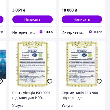
3 061
₴
18 060
₴
Написать
Написать
9%
100%
100%
Интернет магазин «DIVING +»
Интернет магазин «DIVING +»
Сертифікація ISO 9001
Сертифікація ISO 9001
під ключ для НГО,
під ключ для
організацій
автотранспортного
Услуга
Услуга
громадського сектору
бізнесу, підтвердження