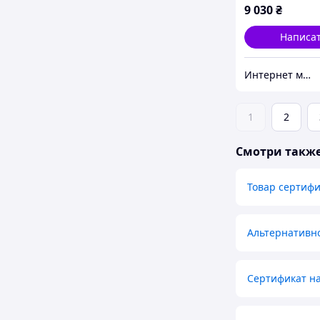
9 030
₴
Написа
Интернет магазин «DIVING +»
1
2
Смотри такж
Товар сертиф
Альтернативн
Сертификат н