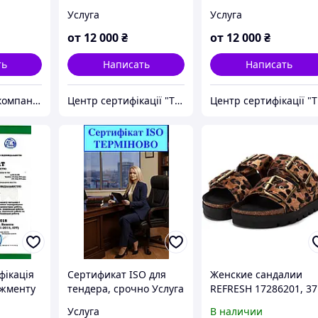
слуга
виробництва,
машинобудування та
Услуга
Услуга
міжнародні стандарти
авіаційної техніки,
гарантії якості,
гарантія міжнародної
от
12 000
₴
от
12 000
₴
сертифікат для
якості, контроль та
тендерів та
безпека
ть
Написать
Написать
відповідності
Юридическая компания "Всеукраинский экспертно-лицензионный центр" Адвокаты
Центр сертифікації "ТОВ Супровід" (Група компаній)
Це
фікація
Сертификат ISO для
Женские сандалии
джменту
тендера, срочно Услуга
REFRESH 17286201, 37
,
размер.Уценка,витр
Услуга
В наличии
та
а