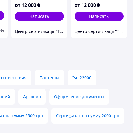
та благодійних
високих стандартів
от
12 000
₴
от
12 000
₴
організацій,
якості, ертифікація
підтвердження
менеджменту
Написать
Написать
стандартів
0%
Центр сертифікації "ТОВ Супровід" (Група компаній)
Центр сертифікації "ТОВ Супровід" (Група компаній)
соответствия
Пантенол
Iso 22000
таний
Аргинин
Оформление документы
т на сумму 2500 грн
Сертификат на сумму 2000 грн