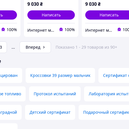
9 030
₴
9 030
₴
ть
Написать
Написать
100%
100%
10
Интернет магазин «DIVING +»
Интернет магазин «DIVING +»
3
...
Вперед
Показано 1 - 29 товаров из 90+
е
ицирован
Кроссовки 39 размер мальчик
Сертификат 
ое топливо
Протокол испытаний
Лаборатория испы
аградной
Детский сертификат
Подарочный сертифика