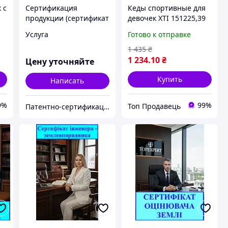
 с
Сертификация
Кеды спортивные для
продукции (сертификат
девочек XTI 151225,39
соответствия,
размер,UK -5,5(25,5 см)
Услуга
Готово к отправке
УКРСЕПРО)
1 435
₴
1 234
.10
₴
Цену уточняйте
Купить
Написать
9%
99%
Топ Продавець
Патентно-сертификационное агентство "Бренд-ЮА" (Brand-ua)