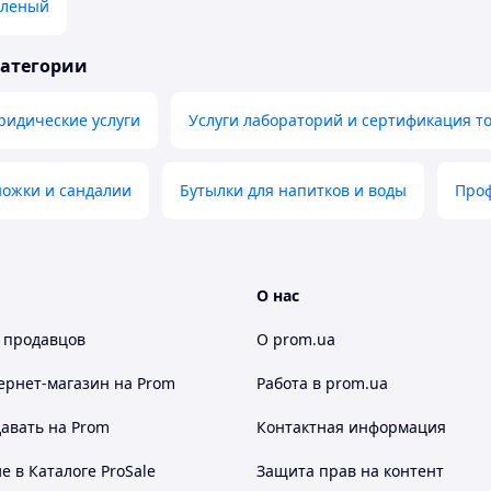
еленый
категории
ридические услуги
Услуги лабораторий и сертификация т
ножки и сандалии
Бутылки для напитков и воды
Про
О нас
 продавцов
О prom.ua
ернет-магазин
на Prom
Работа в prom.ua
авать на Prom
Контактная информация
 в Каталоге ProSale
Защита прав на контент