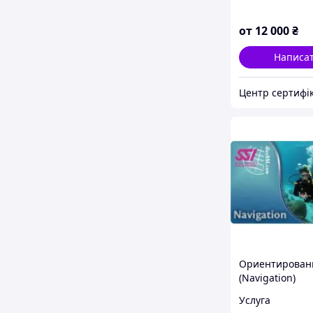
коледжів,
підтвердження
от
12 000
₴
стандартів якос
Написа
Ориентирован
(Navigation)
Услуга