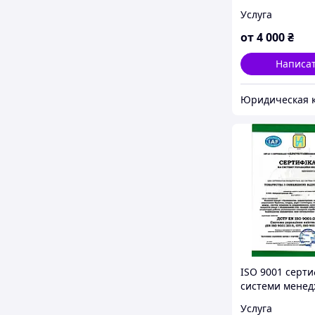
ОЦЕНЩИКОВ У
Услуга
от
4 000
₴
Написа
ISO 9001 серти
системи мене
якості для шкіл
Услуга
університетів 