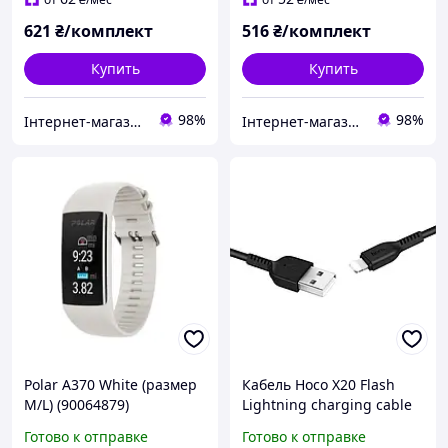
2шт.
621
₴/комплект
516
₴/комплект
Купить
Купить
98%
98%
Інтернет-магазин "SHRAK"
Інтернет-магазин "SHRAK"
Polar A370 White (размер
Кабель Hoco X20 Flash
M/L) (90064879)
Lightning charging cable
(L-1M) Black
Готово к отправке
Готово к отправке