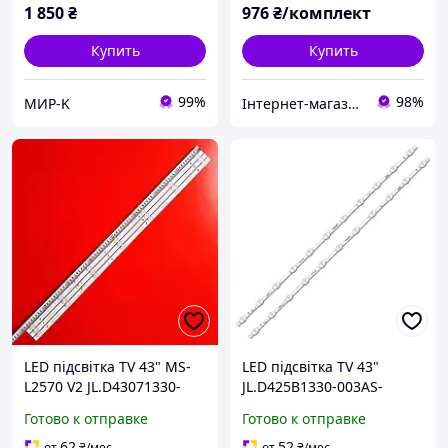
1 850
₴
976
₴/комплект
Купить
Купить
99%
98%
МИР-K
Інтернет-магазин "SHRAK"
LED підсвітка TV 43" MS-
LED підсвітка TV 43"
L2570 V2 JL.D43071330-
JL.D425B1330-003AS-
002AS-M Bravis: LED-
M_V02 HD425X1U71-T0
Готово к отправке
Готово к отправке
43G5000 43G5000 T2 LB-
SVH425A09 HD425X1U81-
C430-G7N-F-B-7-12 3шт.
T0L1 HD430X1U81-T0L1
62
52
от
₴
/мес
от
₴
/мес