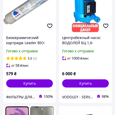
Биокерамический
Центробежный насос
картридж Leader BIO-
ВОДОЛЕЙ БЦ 1,6-
MINERAL 3M-10L-QC (NPT)
20У1,1(В) ( Hmax - 24m /
Готово к отправке
Готово к отправке
Qmax - 115 L/min / 0.9 кВт
/ вертикальный)
1000
5.0
(2)
от
₴
/мес
58
от
₴
/мес
579
₴
6 000
₴
Купить
Купить
100%
98%
ФИЛЬТРЫ ДЛЯ ВОДЫ ➤ Купить в Киеве и по всей Украине • интернет-магазин hydro.in.ua
VODOLEY - SERVICE