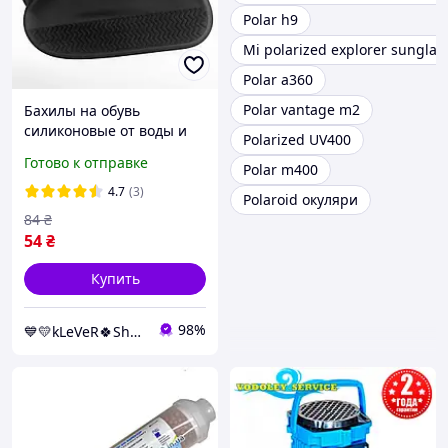
Polar h9
Mi polarized explorer sunglas
Polar a360
Polar vantage m2
Бахилы на обувь
силиконовые от воды и
Polarized UV400
грязи (M, Black) |
Готово к отправке
Polar m400
Многоразовые бахилы-
чехлы для обуви
4.7
(3)
Polaroid окуляри
84
₴
54
₴
Купить
98%
💙💛kLeVeR🍀Shop🍀