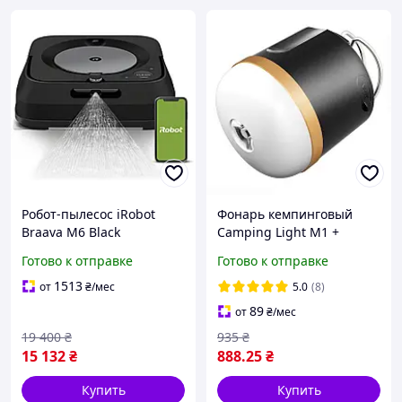
Робот-пылесос iRobot
Фонарь кемпинговый
Braava M6 Black
Camping Light M1 +
(m613240)
Powerbank 7200 mAh / 5
Готово к отправке
Готово к отправке
режимов / магнит /
крючок / IP65 / Type-C
1513
от
₴
/мес
5.0
(8)
Black
89
от
₴
/мес
19 400
₴
935
₴
15 132
₴
888
.25
₴
Купить
Купить