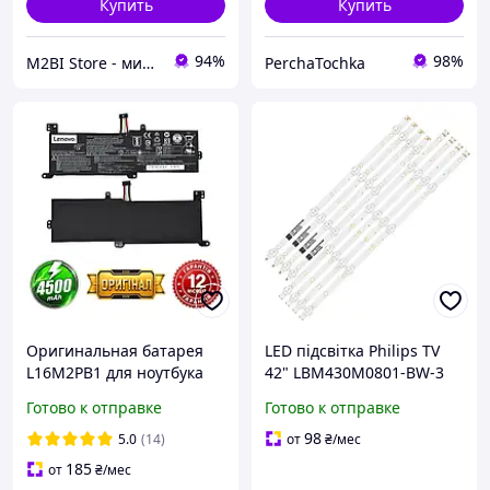
Купить
Купить
94%
98%
M2BI Store - мир техники и аксессуаров
PerchaTochka
Оригинальная батарея
LED підсвітка Philips TV
L16M2PB1 для ноутбука
42" LBM430M0801-BW-3
Lenovo IdeaPad 320-15
(5) L LBM430M0801-BW-3
Готово к отправке
Готово к отправке
330-15 520-15
(5) R LB43105 V1_00
43PUS6162 8шт.
98
5.0
(14)
от
₴
/мес
185
от
₴
/мес