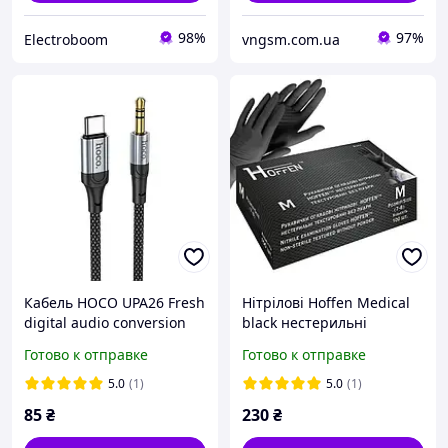
98%
97%
Electroboom
vngsm.com.ua
Кабель HOCO UPA26 Fresh
Нітрілові Hoffen Мedical
digital audio conversion
black нестерильні
cable Type-C 1m DAC black
текстуровані без пудри
Готово к отправке
Готово к отправке
р.M
5.0
(1)
5.0
(1)
85
₴
230
₴