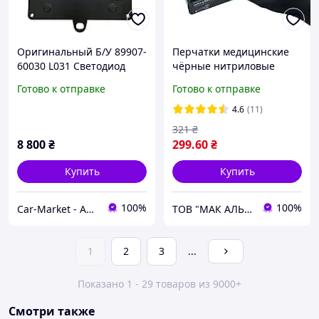
Оригинальный Б/У 89907-
Перчатки медицинские
60030 L031 Светодиод
чёрные нитриловые
блок управления фары
неопудренные M
Готово к отправке
Готово к отправке
Toyota Prado 150 LED
8105660M70 , 8990760030
4.6
(11)
321
₴
8 800
₴
299
.60
₴
Купить
Купить
100%
100%
Car-Market - Авто-Свет
ТОВ "МАК АЛЬЯНС"
1
2
3
...
Показано 1 - 29 товаров из 9000+
Смотри также