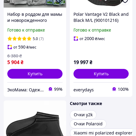
Набор в роддом для мамы
Polar Vantage V2 Black and
и новорожденного
Black M/L (900101216)
Premium в прозрачной
Умные часы
Готово к отправке
Готово к отправке
сумке L + сумка M для
малыша 34 позиции
2000
5.0
(7)
от
₴
/мес
EkoMama
590
от
₴
/мес
6 380
₴
5 904
₴
19 997
₴
Купить
Купить
99%
100%
ЭкоМама: Одежда для беременных, белье для кормящих, сумка в роддом, одежда для новорожденных
everydays
Смотри также
Очки y2k
Очки Polaroid
Xiaomi mi polarized explorer 