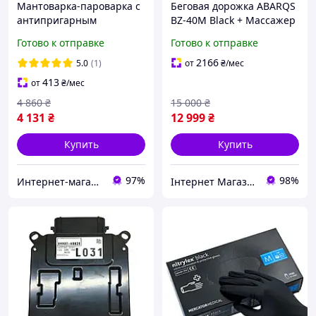
Мантоварка-пароварка с
Беговая дорожка ABARQS
антипригарным
BZ-40M Black + Массажер
покрытием O.M.S.
Готово к отправке
Готово к отправке
Collection 6091 C-30 см 6,4
л Black-Gold
2166
5.0
(1)
от
₴
/мес
413
от
₴
/мес
4 860
₴
15 000
₴
4 131
₴
12 999
₴
Купить
Купить
97%
98%
Интернет-магазин Империя-TV
Інтернет Магазин Melville