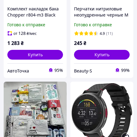
Комплект накладок бака
Перчатки нитриловые
Chopper r804-m3 Black
неопудренные черные M
для электроскутеров
(Nitryleх black)
Готово к отправке
Готово к отправке
размер L прочный
стильный дизайн 2
128
от
₴
/мес
4.9
(11)
1 283
₴
245
₴
Купить
Купить
95%
99%
АвтоТочка
Beauty-S