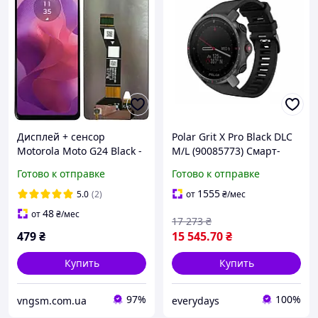
Дисплей + сенсор
Polar Grit X Pro Black DLC
Motorola Moto G24 Black -
M/L (90085773) Смарт-
p/n: BV066G3M-L1A-XB07
часы НОВЫЕ!
Готово к отправке
Готово к отправке
1555
5.0
(2)
от
₴
/мес
48
от
₴
/мес
17 273
₴
479
₴
15 545
.70
₴
Купить
Купить
97%
100%
vngsm.com.ua
everydays