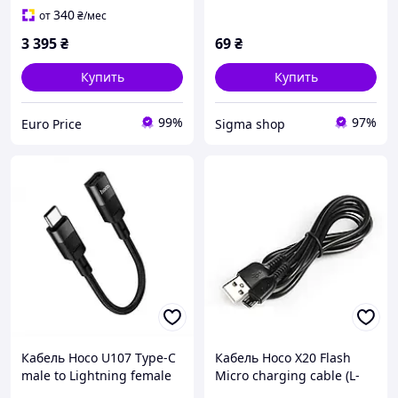
340
от
₴
/мес
3 395
₴
69
₴
Купить
Купить
99%
97%
Euro Price
Sigma shop
Кабель Hoco U107 Type-C
Кабель Hoco X20 Flash
male to Lightning female
Micro charging cable (L-
adapter cable (L-0.1m)
1M) Black