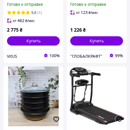
регулируемой системой
SEA BLUE MICA M. "ADI
Готово к отправке
Готово к отправке
поддержки Photo Studio
UPP" Made in Italy 0,8L
Background Stand 2x3 м
123
5.0
(1)
от
₴
/мес
462
от
₴
/мес
2 775
₴
1 226
₴
Купить
Купить
100%
99%
VitUS
"ГЛОБАЛКРАФТ"