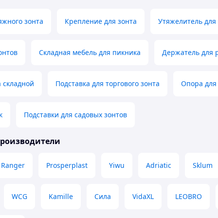
яжного зонта
Крепление для зонта
Утяжелитель для
онтов
Складная мебель для пикника
Держатель для 
а складной
Подставка для торгового зонта
Опора для
к
Подставки для садовых зонтов
производители
Ranger
Prosperplast
Yiwu
Adriatic
Sklum
WCG
Kamille
Сила
VidaXL
LEOBRO