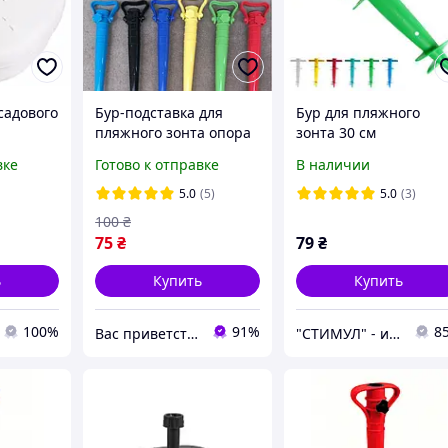
садового
Бур-подставка для
Бур для пляжного
пляжного зонта опора
зонта 30 см
елая, 18
вке
Готово к отправке
В наличии
5.0
(5)
5.0
(3)
100
₴
75
₴
79
₴
ь
Купить
Купить
100%
91%
8
Вас приветствует интернет-магазин SvetOn!
"СТИМУЛ" - инструменты для дома и работы.