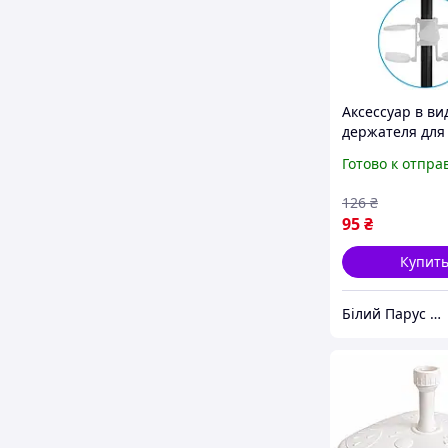
Аксессуар в ви
держателя для
напитков Time 
Готово к отпра
25 подстаканн
пляжный зонт
126
₴
подстаканник 
95
₴
пляжного
Купит
Білий Парус HoReCa та B2B комплексне обслуговування