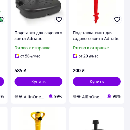
Подставка для садового
Подставка-винт для
зонта Adriatic
садового зонта Adriatic
пластиковая
пластиковая красная,
Готово к отправке
Готово к отправке
квадратная, антрацит,
43 см AllInOne -market-
18 л AllInOne -market-
without-queues-
58
20
от
₴
/мес
от
₴
/мес
without-queues-
585
₴
200
₴
Купить
Купить
5%
99%
99%
💛💙 AllInOne - находи все необходимое в одном магазине!
💛💙 AllInOne - находи все необходимое в одном магазине!