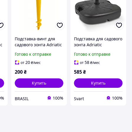
Подставка-винт для
Подставка для садового
ic
садового зонта Adriatic
зонта Adriatic
пластиковая желтая, 43
пластиковая
Готово к отправке
Готово к отправке
см :BRASIL:
квадратная, антрацит,
18 л /Svart/ -stunning-
20
58
от
₴
/мес
от
₴
/мес
products-for-life-
200
₴
585
₴
Купить
Купить
0%
100%
100%
BRASIL
Svart