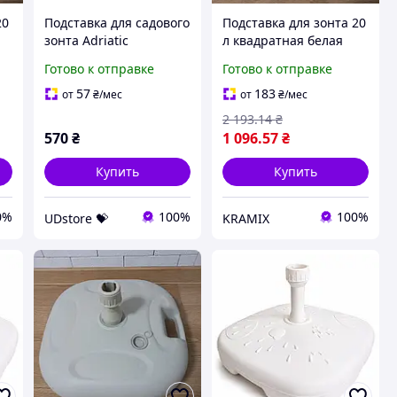
20
Подставка для садового
Подставка для зонта 20
зонта Adriatic
л квадратная белая
а
пластиковая, белая, 18
универсальная опора
Готово к отправке
Готово к отправке
л UDstore -store-with-
для сада пляжа
good-prices-
террасы с фиксацией
57
183
от
₴
/мес
от
₴
/мес
2 193
.14
₴
570
₴
1 096
.57
₴
Купить
Купить
0%
100%
100%
UDstore 💝
KRAMIX