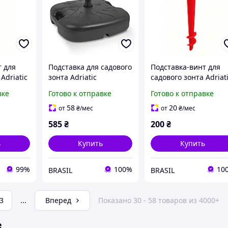
т для
Подставка для садового
Подставка-винт для
Adriatic
зонта Adriatic
садового зонта Adriat
лтая, 43
пластиковая
пластиковая красная,
вке
Готово к отправке
Готово к отправке
rket-
квадратная, антрацит,
43 см :BRASIL:
-
18 л :BRASIL:
58
20
от
₴
/мес
от
₴
/мес
585
₴
200
₴
ь
Купить
Купить
99%
100%
10
BRASIL
BRASIL
3
...
Вперед
Показано 30 - 58 товаров из 4000+
е