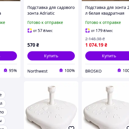
Подставка для садового
Подставка для зонта 
а
зонта Adriatic
л белая квадратная
 опора с
пластиковая, белая, 18
универсальная опор
вке
Готово к отправке
Готово к отправке
 садов
л Northwest
для сада пляжа
 л белая
террасы с фиксацией
57
179
от
₴
/мес
от
₴
/мес
2 148
.38
₴
570
₴
1 074
.19
₴
ь
Купить
Купить
95%
100%
10
Northwest
BROSKO
е
ул
ло
ы