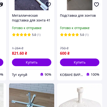
Металлическая
Подставка для зонтов
подставка для зонта 41
см, белая, устойчивая,
Готово к отправке
Готово к отправке
легкая и компактная
5.0
(1)
5.0
(1)
1 264
₴
750
₴
821
.60
₴
600
₴
Купить
Купить
0%
90%
100%
Тут купуй
КОВАНІ ВИРОБИ