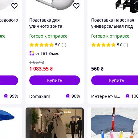
садового
Подставка для
Подставка навесная
уличного зонта
универсальная под
елая, 18
(Канистра 20л)
зонты, флаги
вке
Готово к отправке
Готово к отправке
ine-
5.0
(1)
5.0
(1)
181
от
₴
/мес
1 667
₴
1 083
.55
₴
560
₴
ь
Купить
Купить
99%
90%
10
DomaSam
Интернет-магазин "Asti"