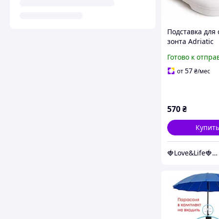
Подставка для 
зонта Adriatic
пластиковая, б
Готово к отпра
л Love&Life -onl
multimarket-
57
от
₴
/мес
570
₴
Купит
🍓Love&Life🍓: Мир Здоровья 💋