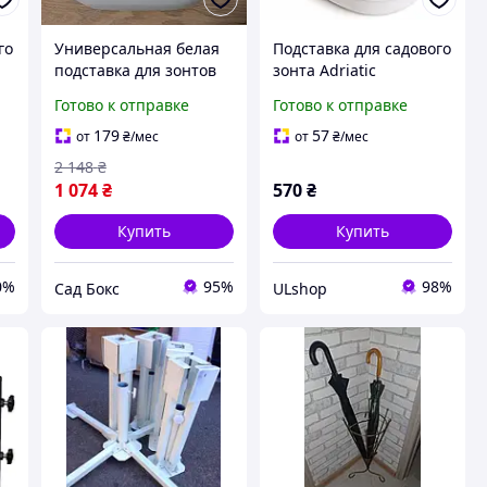
го
Универсальная белая
Подставка для садового
подставка для зонтов
зонта Adriatic
18
20 л с надежной
пластиковая, белая, 18
Готово к отправке
Готово к отправке
фиксацией для пляжа и
л #Ulshop#
сада
179
57
от
₴
/мес
от
₴
/мес
2 148
₴
1 074
₴
570
₴
Купить
Купить
0%
95%
98%
Сад Бокс
ULshop