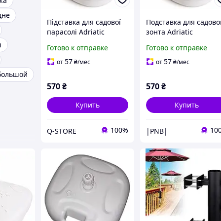
жа
дне
Підставка для садової
Подставка для садово
парасолі Adriatic
зонта Adriatic
пластикова, біла, 18 л
пластиковая, белая, 
ы
Готово к отправке
Готово к отправке
Q-STORE -shopping-
л !|PNB|!
without-problems-
57
57
от
₴
/мес
от
₴
/мес
большой
570
₴
570
₴
Купить
Купить
100%
10
Q-STORE
|PNB|