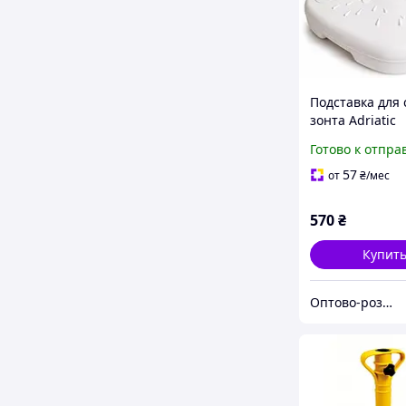
Подставка для 
зонта Adriatic
пластиковая, б
Готово к отпра
л
57
от
₴
/мес
570
₴
Купит
Оптово-розничная компания "Тайм Эко"