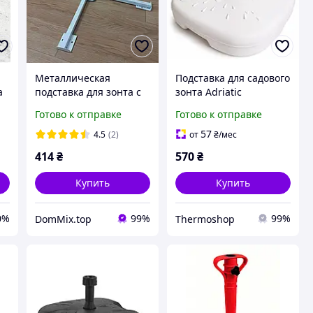
Металлическая
Подставка для садового
а
подставка для зонта с
зонта Adriatic
крестовиной на 4
пластиковая, белая, 18
Готово к отправке
Готово к отправке
ножках, стойка-
л
держатель, белая
57
4.5
(2)
от
₴
/мес
414
₴
570
₴
Купить
Купить
0%
99%
99%
DomMix.top
Thermoshop