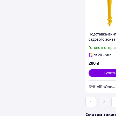
Подставка-вин
садового зонта 
пластиковая же
Готово к отпра
см AllInOne -ma
without-queues
20
от
₴
/мес
200
₴
Купит
💛💙 AllInOne - находи все необходимое в одном магазине!
1
2
Смотри такж