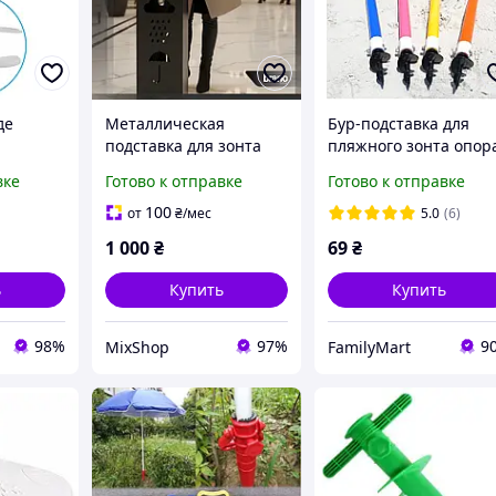
де
Металлическая
Бур-подставка для
подставка для зонта
пляжного зонта опор
Eco TE-
16,5 x 16,5 x 42 см
FM227
вке
Готово к отправке
Готово к отправке
ик на
100
от
₴
/мес
5.0
(6)
для
1 000
₴
69
₴
ь
Купить
Купить
98%
97%
9
MixShop
FamilyMart