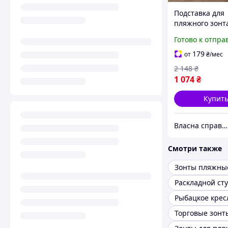
Подставка для
пляжного зонт
универсальная
Готово к отпра
фиксацией для
террас кафе 20
179
от
₴
/мес
2 148
₴
1 074
₴
Купит
Власна справа!
Смотри также
Зонты пляжны
Раскладной ст
Рыбацкое крес
Торговые зонт