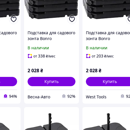
садового
Подставка для садового
Подставка для садово
зонта Bonro
зонта Bonro
В наличии
В наличии
338
203
от
₴
/мес
от
₴
/мес
2 028
₴
2 028
₴
ь
Купить
Купить
94%
92%
9
Весна-Авто
West Tools