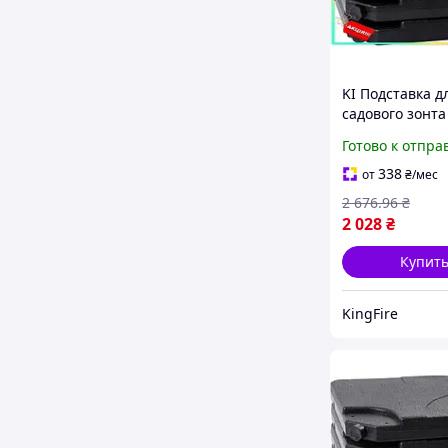
KI Подставка д
садового зонта
Happy Bonro 4
Готово к отпра
заполняемая в
или песком дл
338
от
₴
/мес
устойчивост FI
2 676
.96
₴
2 028
₴
Купит
KingFire