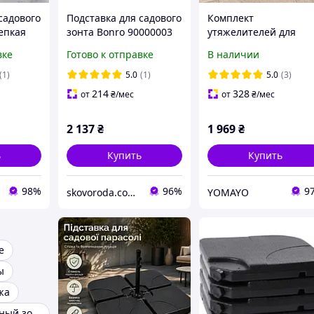
садового
Подставка для садового
Комплект
епкая
зонта Bonro 90000003
утяжелителей для
йчивая
пластиковая 4-
садового зонта Bonro
вке
Готово к отправке
В наличии
секционная
шт / Пластиковые
универсальная черная
плиты балласт
(1)
5.0
(1)
5.0
(3)
подставка для
214
328
от
₴
/мес
от
₴
/мес
пляжного зонта
2 137
₴
1 969
₴
ь
Купить
Купить
98%
96%
9
skovoroda.com.ua – все для кухни и дома
YOMAYO
е
ы
жа
Большой пляжный зонт