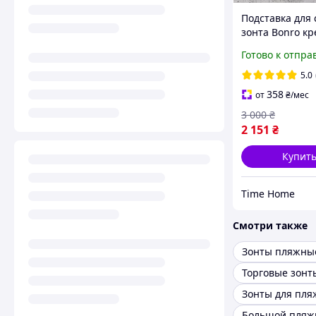
Подставка для 
зонта Bonro кр
надёжная усто
Готово к отпра
5.0
358
от
₴
/мес
3 000
₴
2 151
₴
Купит
Time Home
Смотри также
Зонты пляжны
Торговые зонт
Зонты для пля