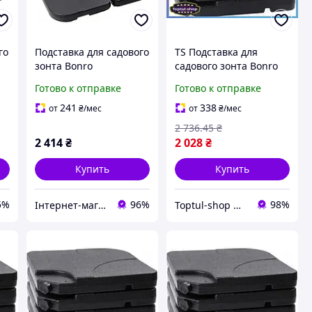
го
Подставка для садового
TS Подставка для
зонта Bonro
садового зонта Bonro
Extra Line
Готово к отправке
Готово к отправке
полипропиленовая
тяжелая для
241
338
от
₴
/мес
от
₴
/мес
стабильности ветровой
2 736
.45
₴
за SHT55_Q
2 414
₴
2 028
₴
Купить
Купить
5%
96%
98%
Інтернет-магазин "Атлант Спорт"
Toptul-shop Интернет магазин