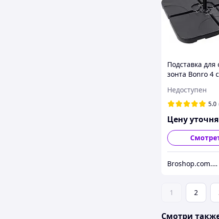
Подставка для 
зонта Bonro 4 
сборная опора
Недоступен
пляжного зонт
B_1619
5.0
Цену уточн
Смотре
Broshop.com.ua
1
2
Смотри такж