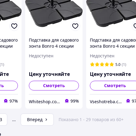
садового
Подставка для садового
Подставка для садово
секции
зонта Bonro 4 секции
зонта Bonro 4 секции
 для
сборная опора для
сборная опора для
Недоступен
Недоступен
ика
пляжного зонтика
пляжного зонтика
W_1619
V_1619
(1)
5.0
(1)
яйте
Цену уточняйте
Цену уточняйте
ть
Смотреть
Смотреть
97%
99%
9
Whiteshop.com.ua
Vseshotreba.com.ua
3
...
Вперед
Показано 1 - 29 товаров из 60+
е