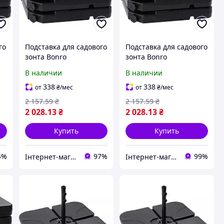
го
Подставка для садового
Подставка для садового
зонта Bonro
зонта Bonro
В наличии
В наличии
338
338
от
₴
/мес
от
₴
/мес
2 157
.59
₴
2 157
.59
₴
2 028
.13
₴
2 028
.13
₴
Купить
Купить
4%
97%
99%
Інтернет-магазин "ПрофітОк"
Інтернет-магазин "Ok-Group"