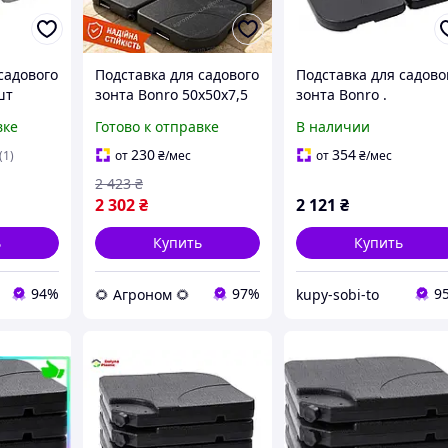
садового
Подставка для садового
Подставка для садово
шт
зонта Bonro 50х50х7,5
зонта Bonro .
см комплект 4
вке
Готово к отправке
В наличии
утяжелители по 7,8 кг
для зонта
230
354
(1)
от
₴
/мес
от
₴
/мес
2 423
₴
2 302
₴
2 121
₴
ь
Купить
Купить
94%
97%
9
🌻 Агроном 🌻
kupy-sobi-to