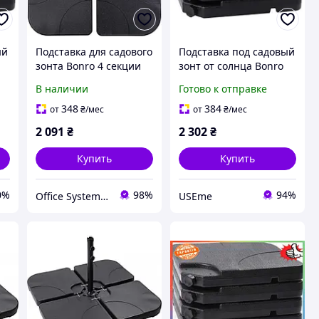
ый
Подставка для садового
Подставка под садовый
зонта Bonro 4 секции
зонт от солнца Bonro
сборная опора
50 х 50 х 7,5 см
В наличии
Готово к отправке
т
держатель для
утяжелители комплект
пляжного и садового
4 шт черные (bo-
348
384
от
₴
/мес
от
₴
/мес
зонта
90000003)
2 091
₴
2 302
₴
Купить
Купить
0%
98%
94%
Office Systems 24 - меблі для всіх! Україна! Підбираємо з любов'ю!
USEme