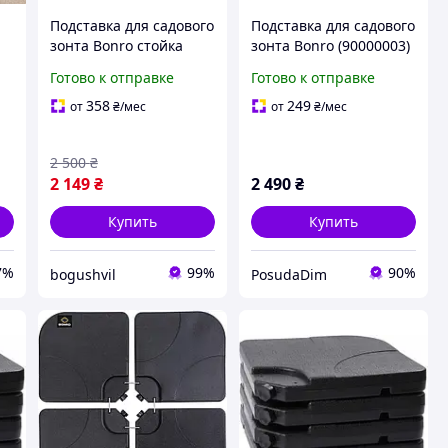
Подставка для садового
Подставка для садового
зонта Bonro стойка
зонта Bonro (90000003)
 4
полипропилен высокой
Готово к отправке
Готово к отправке
плотности прочная
358
249
от
₴
/мес
от
₴
/мес
2 500
₴
2 149
₴
2 490
₴
Купить
Купить
7%
99%
90%
bogushvil
PosudaDim