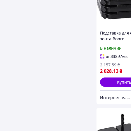
Подставка для 
зонта Bonro
В наличии
338
от
₴
/мес
2 157
.59
₴
2 028
.13
₴
Купит
Интернет-магазин "Goods-OK"