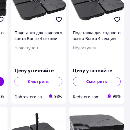
го
Подставка для садового
Подставка для садового
зонта Bonro 4 секции
зонта Bonro 4 секции
сборная опора для
сборная опора для
Недоступен
Недоступен
пляжного зонтика
пляжного зонтика
D_1619
R_1619
Цену уточняйте
Цену уточняйте
Смотреть
Смотреть
2%
98%
99%
Dobrostore.com.ua
Redstore.com.ua