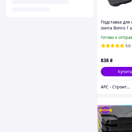
Подставка для 
зонта Bonro 1 
Готово к отпра
5.0
838
₴
Купит
АРС - Строительный интернет-гипермаркет