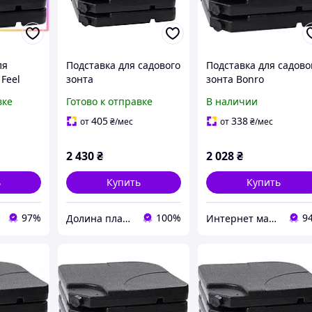
ля
Подставка для садового
Подставка для садово
 Feel
зонта
зонта Bonro
 секции
вке
Готово к отправке
В наличии
одой
я
405
338
от
₴
/мес
от
₴
/мес
R41_R
2 430
₴
2 028
₴
ь
Купить
Купить
97%
100%
9
Долина пластік
Интернет магазин Західний