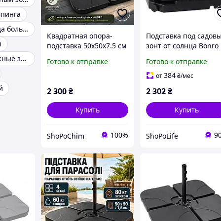
мпинга
Зонты от солнца большие
Квадратная опора-
Подставка под садов
ы
подставка 50х50х7.5 см
зонт от солнца Bonro
из 4-х секций для
50 х 50 х 7,5 см
Складные пляжные зонты
Готово к отправке
Готово к отправке
садового зонта
утяжелители комплек
Держатель-подставка
4 шт черные (bo-
384
от
₴
/мес
из пластика для зонтов
90000003) SPL
й
2 300
₴
2 302
₴
напольная
Купить
Купить
100%
9
ShoPoChim
ShoPoLife