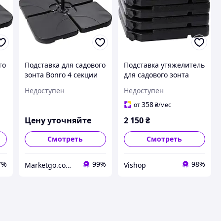
го
Подставка для садового
Подставка утяжелитель
зонта Bonro 4 секции
для садового зонта
сборная опора для
Bonro
Недоступен
Недоступен
пляжного зонтика
M_1619
358
от
₴
/мес
Цену уточняйте
2 150
₴
Смотреть
Смотреть
7%
99%
98%
Marketgo.com.ua
Vishop