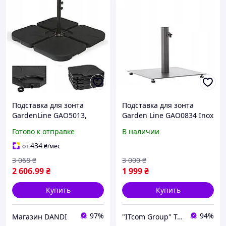
Подставка для зонта
Подставка для зонта
GardenLine GAO5013,
Garden Line GAO0834 Inox
черная
Готово к отправке
В наличии
434
от
₴
/мес
3 068
₴
3 000
₴
2 606
.99
₴
1 999
₴
Купить
Купить
97%
94%
Магазин DANDI
"ITcom Group" Technology Distribution