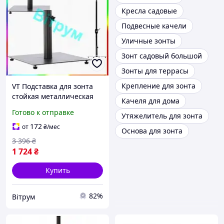
Кресла садовые
Подвесные качели
Уличные зонты
Зонт садовый большой
Зонты для террасы
Крепление для зонта
VT Подставка для зонта
стойкая металлическая
Качеля для дома
основа для сада и
Готово к отправке
Утяжелитель для зонта
террасы VITRU MUX VITR-
02
172
от
₴
/мес
Основа для зонта
3 396
₴
1 724
₴
Купить
82%
Вітрум