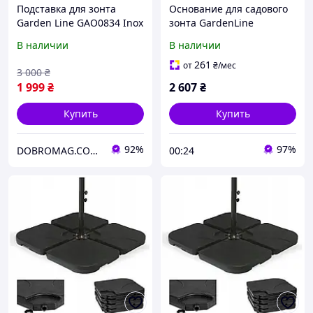
Подставка для зонта
Основание для садового
Garden Line GAO0834 Inox
зонта GardenLine
GAO5013
В наличии
В наличии
261
от
₴
/мес
3 000
₴
1 999
₴
2 607
₴
Купить
Купить
92%
97%
DOBROMAG.COM.UA - ДОБРОМАГ
00:24