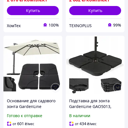
Купить
Купить
100%
99%
ХомТех
TEXNOPLUS
Основание для садового
Подставка для зонта
зонта GardenLine
GardenLine GAO5013,
GAO5013 черное
черная
Готово к отправке
В наличии
601
434
от
₴
/мес
от
₴
/мес