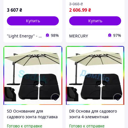
3 068
₴
3 607
₴
2 606
.99
₴
Купить
Купить
98%
97%
"Light Energy" - интернет-магазин
MERCURY
SD Основание для
DR Основа для садового
садового зонта подставка
зонта 4-элементная
для стабильности и
подставка для
Готово к отправке
Готово к отправке