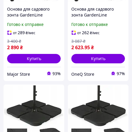
Основа для садового
Основа для садового
зонта GardenLine
зонта GardenLine
GAO5013 черная
GAO5013 черная
Готово к отправке
Готово к отправке
289
262
от
₴
/мес
от
₴
/мес
3 400
₴
3 087
₴
2 890
₴
2 623
.95
₴
Купить
Купить
93%
97%
Major Store
OneQ Store