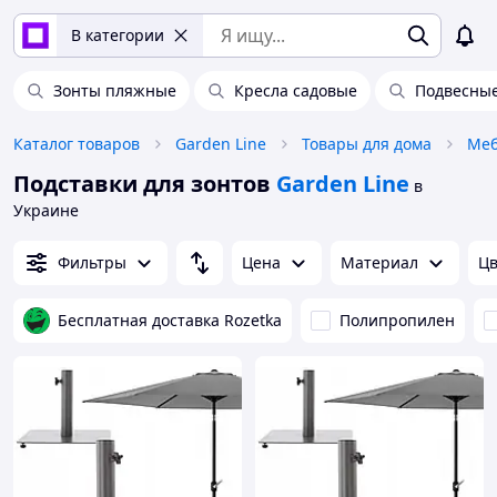
В категории
Зонты пляжные
Кресла садовые
Подвесные
Каталог товаров
Garden Line
Товары для дома
Меб
Подставки для зонтов
Garden Line
в
Украине
Фильтры
Цена
Материал
Цв
Бесплатная доставка Rozetka
Полипропилен