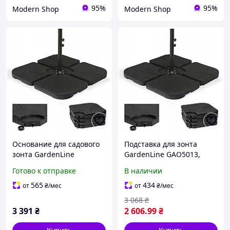
95%
95%
Modern Shop
Modern Shop
Основание для садового
Подставка для зонта
зонта GardenLine
GardenLine GAO5013,
GAO5013 черное
черная
Готово к отправке
В наличии
565
434
от
₴
/мес
от
₴
/мес
3 068
₴
3 391
₴
2 606
.99
₴