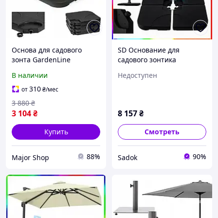
Основа для садового
SD Основание для
зонта GardenLine
садового зонтика
GAO5013 черная
четырехэлементное для
В наличии
Недоступен
стойкости и веса черное
Sadok top Sad-03
310
от
₴
/мес
3 880
₴
3 104
₴
8 157
₴
Купить
Смотреть
88%
90%
Major Shop
Sadok