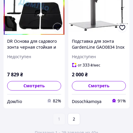
DR Основа для садового
Подставка для зонта
зонта черная стойкая и
GardenLine GAO0834 Inox
тяжелая для надежного
Недоступен
Недоступен
использования Doros
Prop Doro-l2
333
от
₴
/мес
7 829
₴
2 000
₴
Смотреть
Смотреть
82%
91%
ДомЛіо
Dosochkamoya
1
2
Показано 1 - 29 товаров из 40+