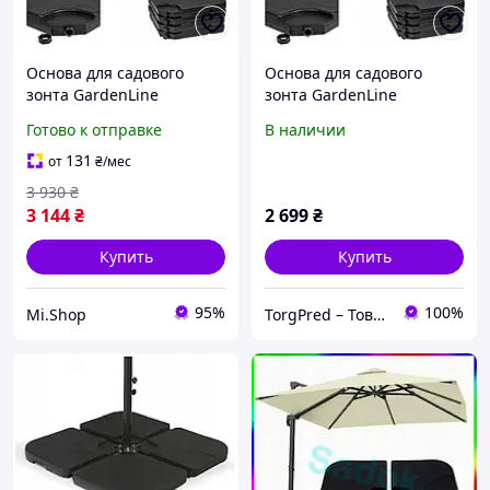
Основа для садового
Основа для садового
зонта GardenLine
зонта GardenLine
GAO5013 черная
GAO5013 черная
Готово к отправке
В наличии
131
от
₴
/мес
3 930
₴
3 144
₴
2 699
₴
Купить
Купить
95%
100%
Mi.Shop
TorgPred – Товары для дома, отдыха, купели на дровах и чаны карпатские в Украине