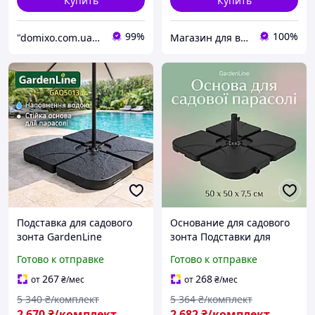
Купить
Купить
99%
100%
"domixo.com.ua" - интернет-магазин
Магазин для взрослых
Подставка для садового
Основание для садового
зонта GardenLine
зонта Подставки для
Утяжелитель для зонта
садовых зонтов
Готово к отправке
Готово к отправке
Основание для садового
GardenLine Стойки для
зонта GAO5013
садовых зонтов Черный
267
268
от
₴
/мес
от
₴
/мес
5 340
₴/комплект
5 364
₴/комплект
2 670
₴/комплект
2 682
₴/комплект