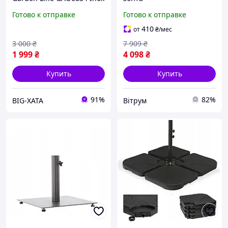
четырехсекционная
Готово к отправке
Готово к отправке
подставка с водой для
стабильности VITRU MUX
410
от
₴
/мес
черная VITR-02
3 000
₴
7 909
₴
1 999
₴
4 098
₴
Купить
Купить
91%
82%
BIG-XATA
Вітрум