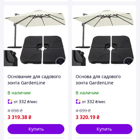
Основание для садового
Основа для садового
зонта GardenLine
зонта GardenLine
GAO5013 черное MDR
GAO5013 черная MDR
В наличии
В наличии
332
332
от
₴
/мес
от
₴
/мес
4 098
₴
4 099
₴
3 319
.38
₴
3 320
.19
₴
Купить
Купить