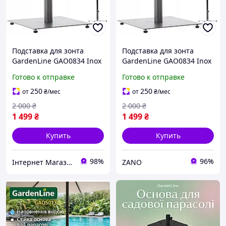
Подставка для зонта
Подставка для зонта
GardenLine GAO0834 Inox
GardenLine GAO0834 Inox
Готово к отправке
Готово к отправке
250
250
от
₴
/мес
от
₴
/мес
2 000
₴
2 000
₴
1 499
₴
1 499
₴
Купить
Купить
98%
96%
Інтернет Магазин Melville
ZANO