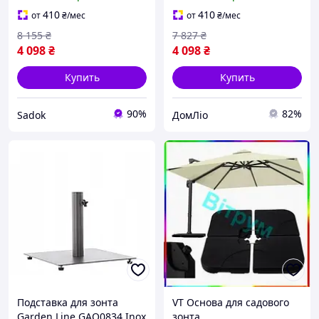
заполнения водой Sadok
стабильности черная
top черная Sad-03
Doros Prop Doro-l2
410
410
от
₴
/мес
от
₴
/мес
8 155
₴
7 827
₴
4 098
₴
4 098
₴
Купить
Купить
90%
82%
Sadok
ДомЛіо
Подставка для зонта
VT Основа для садового
Garden Line GAO0834 Inox
зонта