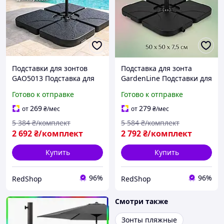
Подставки для зонтов
Подставка для зонта
GAO5013 Подставка для
GardenLine Подставки для
зонта GardenLine
садовых зонтов
Готово к отправке
Готово к отправке
Подставки для садовых
Подставки для зонтов
зонтов Основа для зонта
GAO5013 Основа для
269
279
от
₴
/мес
от
₴
/мес
садового зонта
5 384
₴/комплект
5 584
₴/комплект
2 692
₴/комплект
2 792
₴/комплект
Купить
Купить
96%
96%
RedShop
RedShop
Смотри также
Зонты пляжные