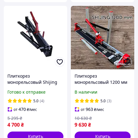
Плиткорез
Плиткорез
монорельсовый Shijing
монорельсовый 1200 мм
3021 800 мм
Shijing 3751 Шиджинг
Готово к отправке
В наличии
плиткорез
профессиональный на
5.0
(4)
5.0
(3)
подшипниках
470
963
от
₴
/мес
от
₴
/мес
5 295
₴
10 630
₴
4 700
₴
9 630
₴
Купить
Купить