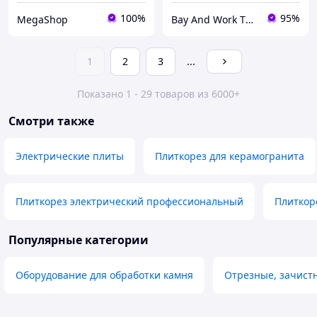
100%
95%
MegaShop
Bay And Work TOOLBOX
1
2
3
...
Показано 1 - 29 товаров из 6000+
Смотри также
Электрические плиты
Плиткорез для керамогранита
Плиткорез электрический профессиональный
Плиткор
Популярные категории
Оборудование для обработки камня
Отрезные, зачист