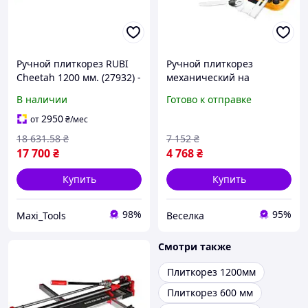
Ручной плиткорез RUBI
Ручной плиткорез
Cheetah 1200 мм. (27932) -
механический на
для эффективной резки
подшипниках для плитки
В наличии
Готово к отправке
твердых материалов
до 12 мм длина реза 600
мм FLAME
2950
от
₴
/мес
18 631
.58
₴
7 152
₴
17 700
₴
4 768
₴
Купить
Купить
98%
95%
Maxi_Tools
Веселка
Смотри также
Плиткорез 1200мм
Плиткорез 600 мм