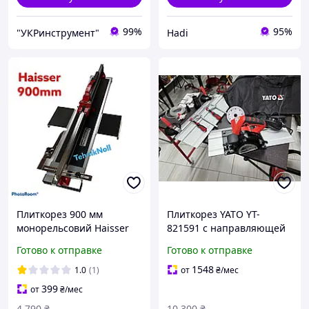
99%
95%
"УКРинструмент"
Hadi
Плиткорез 900 мм
Плиткорез YATO YT-
монорельсовий Haisser
821591 с направляющей
(хайзер) плиткорез
Регулировка угла 45°
Готово к отправке
Готово к отправке
ручной на подшипниках
1548
1.0
(1)
от
₴
/мес
399
от
₴
/мес
4 790
₴
10 300
₴