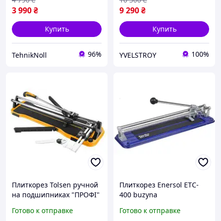
3 990
₴
9 290
₴
Купить
Купить
96%
100%
TehnikNoll
YVELSTROY
Плиткорез Tolsen ручной
Плиткорез Enersol ETC-
на подшипниках "ПРОФІ"
400 buzyna
600 мм 41035 buzyna
Готово к отправке
Готово к отправке