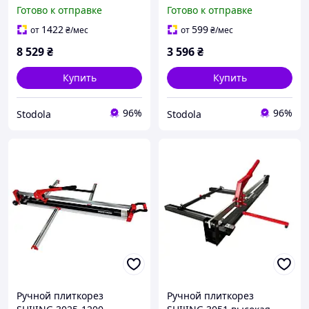
3025-0800 Shijing
600 мм
Готово к отправке
Готово к отправке
Профессиональный
ручной плиткорез Ручной
1422
599
от
₴
/мес
от
₴
/мес
плиткорез по
8 529
₴
3 596
₴
керамогранита
Купить
Купить
96%
96%
Stodola
Stodola
Ручной плиткорез
Ручной плиткорез