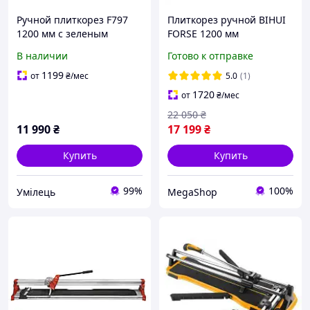
Ручной плиткорез F797
Плиткорез ручной BIHUI
1200 мм с зеленым
FORSE 1200 мм
лазером
монорельсовый,
В наличии
Готово к отправке
усиленный, геркулес.
1199
от
₴
/мес
5.0
(1)
1720
от
₴
/мес
22 050
₴
11 990
₴
17 199
₴
Купить
Купить
99%
100%
Умілець
MegaShop