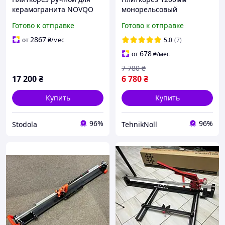
керамогранита NOVQO
монорельсовый
Hercules (геркулес) 1200
профессиональный
Готово к отправке
Готово к отправке
мм Gen 2 (BM-120T)
HAISSER Industry ручной
плиткорез на
2867
от
₴
/мес
5.0
(7)
подшипниках
678
от
₴
/мес
7 780
₴
17 200
₴
6 780
₴
Купить
Купить
96%
96%
Stodola
TehnikNoll