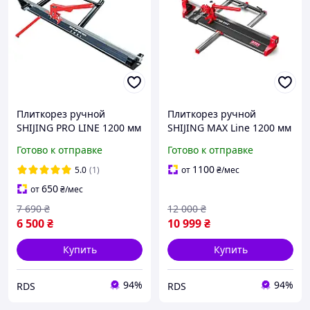
Плиткорез ручной
Плиткорез ручной
SHIJING PRO LINE 1200 мм
SHIJING MAX Line 1200 мм
(3051)
монорельсовый с
Готово к отправке
Готово к отправке
зеленым лазером (3751)
1100
5.0
(1)
от
₴
/мес
650
от
₴
/мес
7 690
₴
12 000
₴
6 500
₴
10 999
₴
Купить
Купить
94%
94%
RDS
RDS