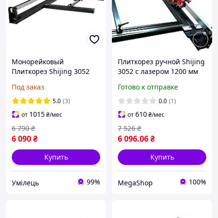
Монорейковый
Плиткорез ручной Shijing
Плиткорез Shijing 3052
3052 с лазером 1200 мм
1200 мм
откидная лапка.
Под заказ
Готово к отправке
5.0
(3)
0.0
(1)
1015
610
от
₴
/мес
от
₴
/мес
6 790
₴
7 526
₴
6 090
₴
6 096
.06
₴
Купить
Купить
99%
100%
Умілець
MegaShop