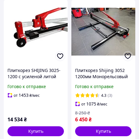
Плиткорез SHIJING 3025-
Плиткорез Shijing 3052
1200 с усиленой литой
1200мм Монорельсовый
монорельсовой
Готово к отправке
Готово к отправке
направляющей и ручкой
розлома, откидная лапка
1453
от
₴
/мес
4.3
(3)
1075
от
₴
/мес
8 250
₴
14 534
₴
6 450
₴
Купить
Купить