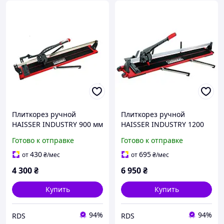
Плиткорез ручной
Плиткорез ручной
HAISSER INDUSTRY 900 мм
HAISSER INDUSTRY 1200
монорельсовый (64021)
мм монорельсовый
Готово к отправке
Готово к отправке
(64022)
430
695
от
₴
/мес
от
₴
/мес
4 300
₴
6 950
₴
Купить
Купить
94%
94%
RDS
RDS