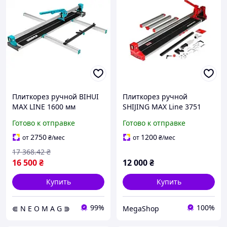
Плиткорез ручной BIHUI
Плиткорез ручной
MAX LINE 1600 мм
SHIJING MAX Line 3751
монорельсовый (красный
монорельсовый 1200 мм
Готово к отправке
Готово к отправке
лазер)
зеленым лазером и
режущий ролик в
2750
1200
от
₴
/мес
от
₴
/мес
подарок
17 368
.42
₴
16 500
₴
12 000
₴
Купить
Купить
99%
100%
⋐ N E O M A G ⋑
MegaShop