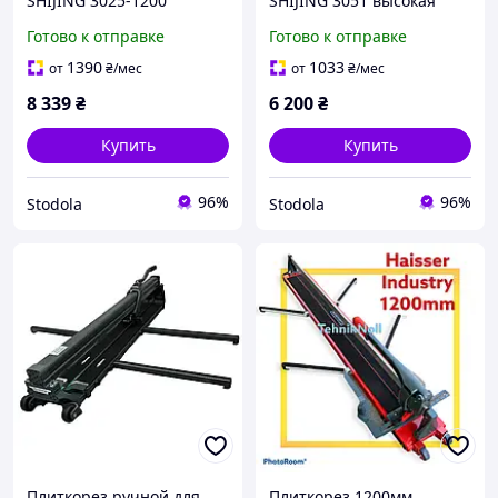
SHIJING 3025-1200
SHIJING 3051 высокая
высокая точность реза и
точность реза и удобство
Готово к отправке
Готово к отправке
удобство в работе
в работе
1390
1033
от
₴
/мес
от
₴
/мес
8 339
₴
6 200
₴
Купить
Купить
96%
96%
Stodola
Stodola
Плиткорез ручной для
Плиткорез 1200мм