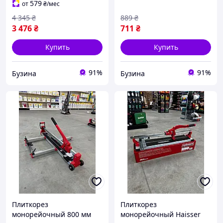
579
от
₴
/мес
4 345
₴
889
₴
3 476
₴
711
₴
Купить
Купить
91%
91%
Бузина
Бузина
Плиткорез
Плиткорез
монорейочный 800 мм
монорейочный Haisser