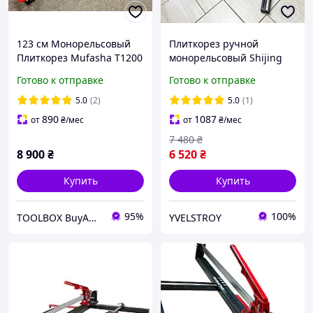
123 см Монорельсовый
Плиткорез ручной
Плиткорез Mufasha T1200
монорельсовый Shijing
| Идеальный рез,
3032 с лазером 1000 мм
Готово к отправке
Готово к отправке
Плавный ход, Боковые
упоры + Лазер (с
5.0
(2)
5.0
(1)
Фиксацией каретки)
890
1087
от
₴
/мес
от
₴
/мес
7 480
₴
8 900
₴
6 520
₴
Купить
Купить
95%
100%
TOOLBOX BuyAndWork
YVELSTROY