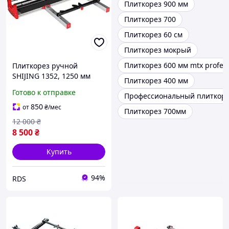
Плиткорез 900 мм
Плиткорез 700
Плиткорез 60 см
Плиткорез мокрый
Плиткорез 600 мм mtx profess
Плиткорез ручной
SHIJING 1352, 1250 мм
Плиткорез 400 мм
(1352)
Готово к отправке
Профессиональный плиткор
850
от
₴
/мес
Плиткорез 700мм
12 000
₴
8 500
₴
Купить
94%
RDS