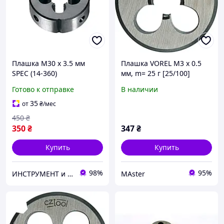
Плашка М30 х 3.5 мм
Плашка VOREL М3 х 0.5
SPEC (14-360)
мм, m= 25 г [25/100]
Готово к отправке
В наличии
35
от
₴
/мес
450
₴
350
₴
347
₴
Купить
Купить
98%
95%
ИНСТРУМЕНТ и МЕТИЗЫ
MAster