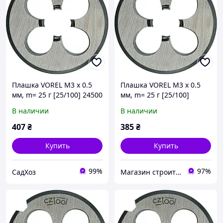
Плашка VOREL М3 х 0.5
Плашка VOREL М3 х 0.5
мм, m= 25 г [25/100] 24500
мм, m= 25 г [25/100]
В наличии
В наличии
407
₴
385
₴
Купить
Купить
99%
97%
СадХоз
Магазин строительных материалов "СТРОИМ ВМЕСТЕ"