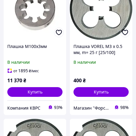
Плашка М100х3мм
Плашка VOREL М3 х 0.5
мм, m= 25 г [25/100]
В наличии
В наличии
1895
от
₴
/мес
11 370
₴
400
₴
Купить
Купить
93%
98%
Компания КВРС
Магазин "Форсаж"