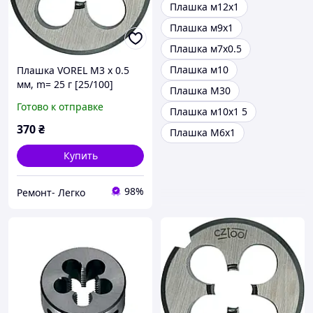
Плашка м12х1
Плашка м9х1
Плашка м7х0.5
Плашка м10
Плашка VOREL М3 х 0.5
мм, m= 25 г [25/100]
Плашка М30
Готово к отправке
Плашка м10х1 5
370
₴
Плашка М6х1
Купить
98%
Ремонт- Легко