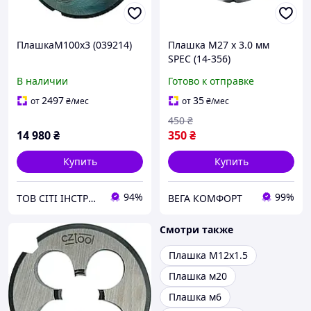
ПлашкаМ100х3 (039214)
Плашка М27 х 3.0 мм
SPEC (14-356)
В наличии
Готово к отправке
2497
35
от
₴
/мес
от
₴
/мес
450
₴
14 980
₴
350
₴
Купить
Купить
94%
99%
ТОВ СІТІ ІНСТРУМЕНТ
ВЕГА КОМФОРТ
Смотри также
Плашка М12х1.5
Плашка м20
Плашка м6