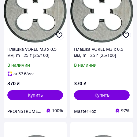
Плашка VOREL М3 х 0.5
Плашка VOREL М3 х 0.5
мм, m= 25 г [25/100]
мм, m= 25 г [25/100]
В наличии
В наличии
37
от
₴
/мес
370
₴
370
₴
Купить
Купить
100%
97%
PROINSTRUMENT магазин інструменту
MasterHoz