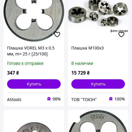
Плашка VOREL М3 х 0.5
Плашка М100х3
мм, m= 25 г [25/100]
Готово к отправке
В наличии
347
₴
15 729
₴
Купить
Купить
98%
100%
AStools
ТОВ "ТОКІН"