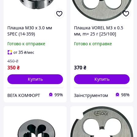
Плашка М30 х 3.0 мм
Плашка VOREL М3 х 0.5
SPEC (14-359)
мм, m= 25 г [25/100]
Готово к отправке
Готово к отправке
35
от
₴
/мес
450
₴
350
₴
370
₴
Купить
Купить
99%
98%
ВЕГА КОМФОРТ
Заінструментом