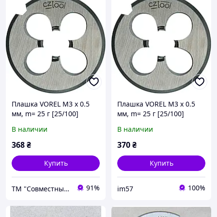
Плашка VOREL М3 х 0.5
Плашка VOREL М3 х 0.5
мм, m= 25 г [25/100]
мм, m= 25 г [25/100]
В наличии
В наличии
368
₴
370
₴
Купить
Купить
91%
100%
ТМ "Совместные поставки"
im57