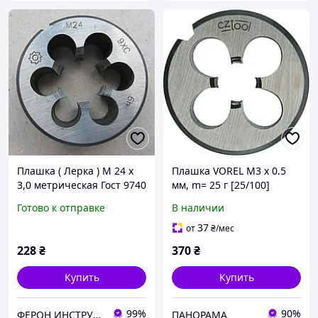
Плашка ( Лерка ) М 24 х
Плашка VOREL М3 х 0.5
3,0 метрическая Гост 9740
мм, m= 25 г [25/100]
Ферон
Готово к отправке
В наличии
37
от
₴
/мес
228
₴
370
₴
Купить
Купить
99%
90%
ФЕРОН ИНСТРУМЕНТ
ПАНОРАМА